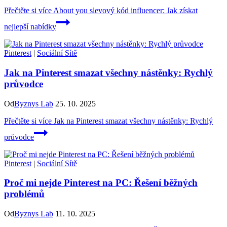
Přečtěte si více
About you slevový kód influencer: Jak získat
nejlepší nabídky
Pinterest
|
Sociální Sítě
Jak na Pinterest smazat všechny nástěnky: Rychlý
průvodce
Od
Byznys Lab
25. 10. 2025
Přečtěte si více
Jak na Pinterest smazat všechny nástěnky: Rychlý
průvodce
Pinterest
|
Sociální Sítě
Proč mi nejde Pinterest na PC: Řešení běžných
problémů
Od
Byznys Lab
11. 10. 2025