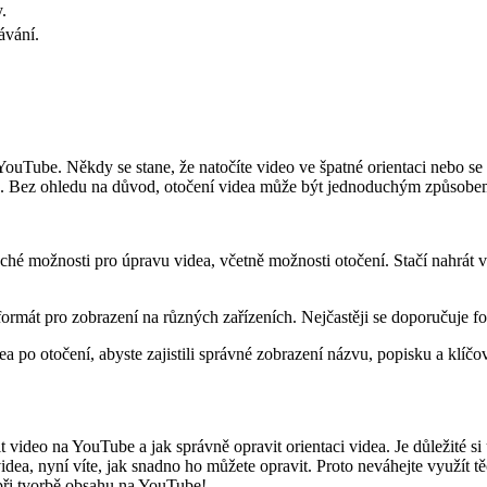
.
ávání.
ouTube. Někdy se stane, že natočíte video ve špatné orientaci nebo se s
Bez ohledu na důvod, otočení videa může být jednoduchým způsobem, 
hé možnosti pro úpravu videa, včetně možnosti otočení. Stačí nahrát 
formát pro zobrazení na různých zařízeních. Nejčastěji se doporučuje f
po otočení, abyste zajistili správné zobrazení názvu, popisku a klíčo
 video na YouTube a jak správně opravit orientaci videa. Je důležité si
videa, nyní víte, jak snadno ho můžete opravit. Proto neváhejte využít 
 při tvorbě obsahu na YouTube!