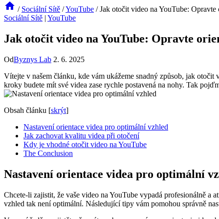
/
Sociální Sítě
/
YouTube
/
Jak otočit video na YouTube: Opravte 
Sociální Sítě
|
YouTube
Jak otočit video na YouTube: Opravte orie
Od
Byznys Lab
2. 6. 2025
Vítejte v našem článku, kde vám ukážeme snadný způsob, jak otočit v
kroky budete mít své videa zase rychle postavená na nohy. Tak pojďm
Obsah článku
[
skrýt
]
Nastavení orientace videa pro optimální vzhled
Jak zachovat kvalitu videa při otočení
Kdy je vhodné otočit video na YouTube
The Conclusion
Nastavení orientace videa pro optimální v
Chcete-li zajistit, že vaše video na YouTube vypadá profesionálně a at
vzhled tak není optimální. Následující tipy vám pomohou správně nastav