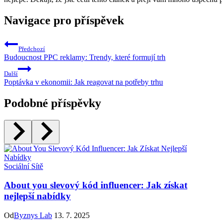
Navigace pro příspěvek
Předchozí
Budoucnost PPC reklamy: Trendy, které formují trh
Další
Poptávka v ekonomii: Jak reagovat na potřeby trhu
Podobné příspěvky
Sociální Sítě
About you slevový kód influencer: Jak získat
nejlepší nabídky
Od
Byznys Lab
13. 7. 2025