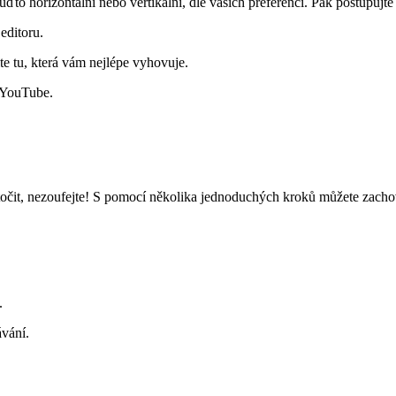
uďto horizontální nebo vertikální, dle vašich preferencí. Pak postupujte
editoru.
te tu, která vám nejlépe vyhovuje.
a YouTube.
otočit, nezoufejte! S pomocí několika jednoduchých kroků můžete zachova
.
ávání.