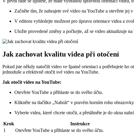
V první řadě se ujistěte, že máte vybranou správnou orientaci videa, b
Začněte tím, že nahrajete své video na YouTube a otevřete jej v 
V editoru vyhledejte možnost pro úpravu orientace videa a zvol
Uložte provedené změny a počkejte, až se video aktualizuje n
Jak zachovat kvalitu videa při otočení
Pokud jste někdy natočili video ve špatné orientaci a potřebujete ho 
jednoduše a efektivně otočit své video na YouTube.
Jak otočit video na YouTube:
Otevřete YouTube a přihlaste se do svého účtu.
Klikněte na tlačítko „Nahrát“ v pravém horním rohu obrazovky
Vyberte videa, které chcete otočit, a přetáhněte je do okna nahr
Krok
Instrukce
1
Otevřete YouTube a přihlaste se do svého účtu.