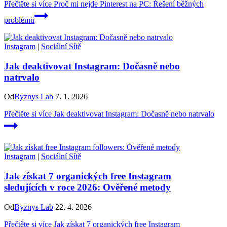
Přečtěte si více
Proč mi nejde Pinterest na PC: Řešení běžných
problémů
Instagram
|
Sociální Sítě
Jak deaktivovat Instagram: Dočasně nebo
natrvalo
Od
Byznys Lab
7. 1. 2026
Přečtěte si více
Jak deaktivovat Instagram: Dočasně nebo natrvalo
Instagram
|
Sociální Sítě
Jak získat 7 organických free Instagram
sledujících v roce 2026: Ověřené metody
Od
Byznys Lab
22. 4. 2026
Přečtěte si více
Jak získat 7 organických free Instagram