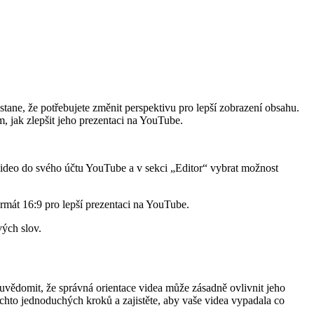
tane, že potřebujete změnit perspektivu pro lepší zobrazení obsahu.
jak zlepšit jeho prezentaci na YouTube.
video do svého účtu YouTube a v sekci „Editor“ vybrat možnost
ormát 16:9 pro lepší prezentaci na YouTube.
vých slov.
 uvědomit, že správná orientace videa může zásadně ovlivnit jeho
těchto jednoduchých kroků a zajistěte, aby vaše videa vypadala co