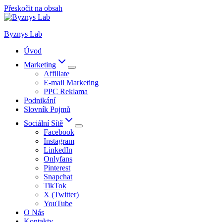
Přeskočit na obsah
Byznys Lab
Úvod
Marketing
Affiliate
E-mail Marketing
PPC Reklama
Podnikání
Slovník Pojmů
Sociální Sítě
Facebook
Instagram
LinkedIn
Onlyfans
Pinterest
Snapchat
TikTok
X (Twitter)
YouTube
O Nás
Kontakty