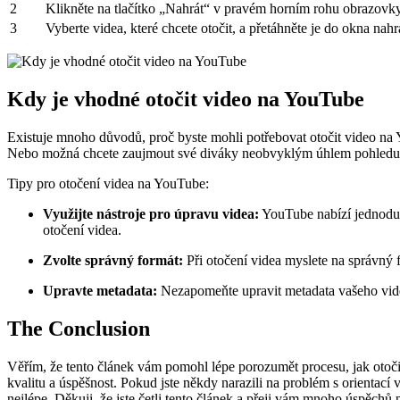
2
Klikněte na tlačítko „Nahrát“ v pravém horním rohu obrazovky
3
Vyberte videa, které chcete otočit, a přetáhněte je do okna nahr
Kdy je vhodné otočit video na YouTube
Existuje mnoho důvodů, proč byste mohli potřebovat otočit video na Y
Nebo možná chcete zaujmout své diváky neobvyklým úhlem pohledu. 
Tipy pro otočení videa na YouTube:
Využijte nástroje pro úpravu videa:
YouTube nabízí jednoduc
otočení videa.
Zvolte správný formát:
Při otočení videa myslete na správný 
Upravte metadata:
Nezapomeňte upravit metadata vašeho videa 
The Conclusion
Věřím, že tento článek vám pomohl lépe porozumět procesu, jak otočit
kvalitu a úspěšnost. Pokud jste někdy narazili na problém s orientací 
nejlépe. Děkuji, že jste četli tento článek a přeji vám mnoho úspěchů