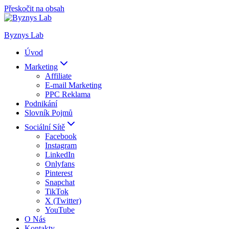
Přeskočit na obsah
Byznys Lab
Úvod
Marketing
Affiliate
E-mail Marketing
PPC Reklama
Podnikání
Slovník Pojmů
Sociální Sítě
Facebook
Instagram
LinkedIn
Onlyfans
Pinterest
Snapchat
TikTok
X (Twitter)
YouTube
O Nás
Kontakty