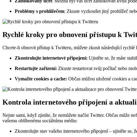
Zablokovaný účet
: Možná byl váš účet zablokován kvůli podez
Problémy s prohlížečem
: Zkuste vyzkoušet jiný prohlížeč ne
Rychlé kroky pro obnovení přístupu k Twi
Chcete-li obnovit přístup k Twitteru, můžete zkusit následující rychlé
Zkontrolujte internetové připojení:
Ujistěte se, že máte stabil
Restartujte zařízení:
Zkuste restartovat svůj počítač nebo mobi
Vymažte cookies a cache:
Občas můžou uložené cookies a cach
Kontrola internetového připojení a aktual
Nejste sami, když zjistíte, že nemůžete načíst Twitter. Občas může n
vašemu oblíbenému sociálnímu médiu:
Zkontrolujte stav vašeho internetového připojení – ujistěte se, že 