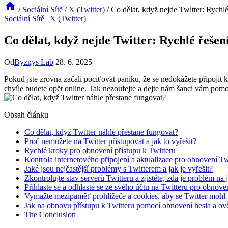
/
Sociální Sítě
/
X (Twitter)
/
Co dělat, když nejde Twitter: Rychlé
Sociální Sítě
|
X (Twitter)
Co dělat, když nejde Twitter: Rychlé řešen
Od
Byznys Lab
28. 6. 2025
Pokud jste zrovna začali pociťovat paniku, že se nedokážete připojit 
chvíle budete opět online. Tak nezoufejte a dejte nám šanci vám pomo
Obsah článku
Co dělat, když Twitter náhle přestane fungovat?
Proč nemůžete na Twitter přistupovat a jak to vyřešit?
Rychlé kroky pro obnovení přístupu k Twitteru
Kontrola internetového připojení a aktualizace pro obnovení Tw
Jaké jsou nejčastější problémy s Twitterem a jak je vyřešit?
Zkontrolujte stav serverů Twitteru a zjistěte, zda je problém na j
Přihlaste se a odhlaste se ze svého účtu na Twitteru pro obnove
Vymažte mezipaměť prohlížeče a cookies, aby se Twitter mohl 
Jak na obnovu přístupu k Twitteru pomocí obnovení hesla a ově
The Conclusion