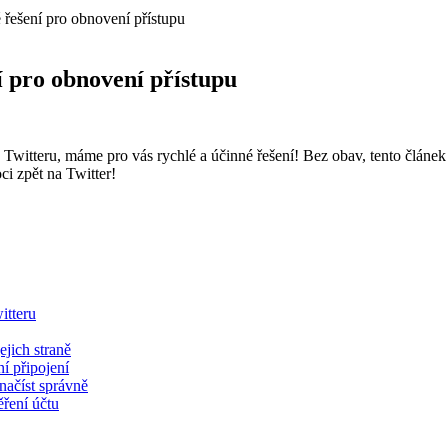
 řešení pro obnovení přístupu
í pro obnovení přístupu
k Twitteru, máme pro vás rychlé a účinné řešení! Bez obav, tento článek
ci zpět na Twitter!
itteru
ejich straně
ní připojení
načíst správně
ření účtu