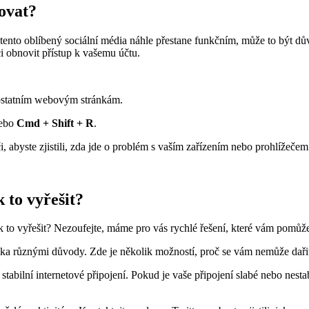
govat?
e tento oblíbený sociální média náhle přestane funkčním, může to být dů
i obnovit přístup k vašemu účtu.
k ostatním webovým stránkám.
ebo
Cmd + Shift + R
.
i, abyste zjistili, zda jde o problém s vaším zařízením nebo prohlížečem
 to vyřešit?
e, jak to vyřešit? Nezoufejte, máme pro vás rychlé řešení, které vám po
ka různými důvody. Zde je několik možností, proč se vám nemůže dařit p
e stabilní internetové připojení. Pokud je vaše připojení slabé nebo ne