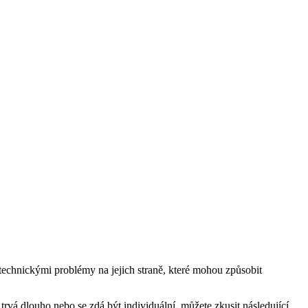
technickými problémy na jejich straně, které mohou způsobit
 trvá dlouho nebo se zdá být individuální, můžete zkusit následující