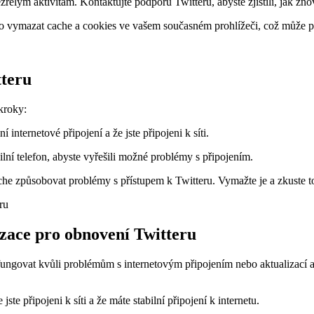
řelým aktivitám. Kontaktujte podporu Twitteru, abyste zjistili, jak zno
bo vymazat cache a cookies ve vašem současném prohlížeči, což může p
tteru
 kroky:
ní internetové připojení a že jste připojeni k síti.
lní telefon, abyste vyřešili možné problémy s připojením.
e způsobovat problémy s přístupem k Twitteru. Vymažte je a zkuste t
izace pro obnovení Twitteru
efungovat kvůli problémům s internetovým připojením nebo aktualizací 
jste připojeni k síti a že máte stabilní připojení k internetu.