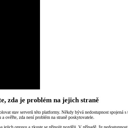
te, zda je problém na jejich straně
lovat stav serverů této platformy. Někdy bývá nedostupnost spojená s 
 a ověřte, zda není problém na straně poskytovatele.
a jejich opravu a zkuste se připojit později. V případě, že nedostupnost