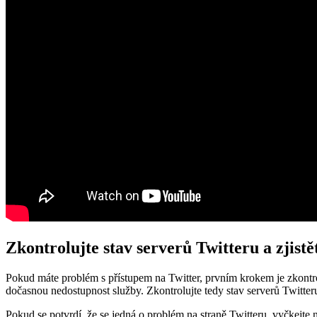
Zkontrolujte stav serverů Twitteru a zjistě
Pokud máte problém s přístupem na Twitter, prvním krokem je zkontro
dočasnou nedostupnost služby. Zkontrolujte tedy stav serverů Twitteru
Pokud se potvrdí, že se jedná o problém na straně Twitteru, vyčkejte n