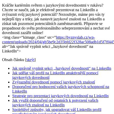
Kráčíte kariérním světem s jazykovými⁤ dovednostmi v rukávu?
Chcete se naučit, jak ​je efektivně prezentovat na LinkedIn a
zvýraznit ⁢svůj⁢ jazykový potenciál? Nezoufejte, máme pro⁣ vás ty⁤
nejlepší tipy a ⁤triky, jak nastavit jazykové znalosti na LinkedIn ⁢a
získat tak pozornost potenciálních zaměstnavatelů. Připravte se
‌propadnout do světa ‍profesionálního sebeprezentování a nechat své
dovednosti zazářit online!
<img class=“kimage_class“ src=“
https://byznyslab.cz/wp-
content/uploads/2024/04/gb5be9c2d35bfd22f328ac508adb1d5f7ff
alt=“Jak správně​ vyplnit ​sekci⁢ „Jazykové dovednosti“ ‍na
LinkedIn“>
Obsah článku
[
skrýt
]
Jak správně vyplnit sekci „Jazykové dovednosti“ na LinkedIn
Jak‌ udělat váš profil ‍na LinkedIn atraktivnější pomocí
jazykových dovedností
Zvýraznění dovedností pomocí⁣ jazykových znalostí
Doporučení pro ⁤hodnocení vašich jazykových schopností na
LinkedIn
Strategie​ pro prezentaci jazykových dovedností na ​LinkedIn
Jak využít doporučení od ostatních k potvrzení vašich
jazykových znalostí na ⁤LinkedIn
Spolehlivé způsoby, jak⁣ upgradovat váš ‌LinkedIn profil