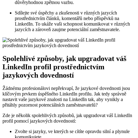
důvěryhodnou zpětnou​ vazbu.
Sdílejte své úspěchy a zkušenosti v různých jazycích
prostřednictvím článků, komentářů nebo příspěvků ⁢na
LinkedIn. To ukáže⁢ vaši schopnost komunikovat v různých
jazycích a⁤ zároveň zaujme potenciální‌ zaměstnavatele.
Spolehlivé způsoby, jak⁣ upgradovat váš
‌LinkedIn profil prostřednictvím
jazykových ⁢dovedností
Žádnému profesionálovi nepřekvapí, že jazykové dovednosti jsou
klíčovým prvkem ‌úspěšného⁤ LinkedIn ‌profilu. Jak tedy správně
nastavit vaše jazykové ⁤znalosti na LinkedIn tak, aby vynikly a
‍přitáhly pozornost⁤ potenciálních zaměstnavatelů?
Zde je několik spolehlivých způsobů, ⁢jak upgradovat ⁢váš LinkedIn
profil‍ pomocí⁤ jazykových dovedností:
Zvolte si ‌jazyky, ve kterých se cítíte ‍opravdu silní a ‍plynule
komunikujete.