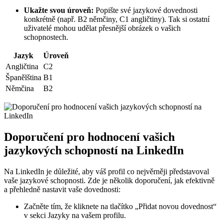
Ukažte svou úroveň:
Popište své jazykové dovednosti
konkrétně (např. B2⁢ němčiny, ‍C1 angličtiny). Tak si ostatní
uživatelé mohou udělat⁣ přesnější obrázek o⁢ vašich
schopnostech.
Jazyk
Úroveň
Angličtina
C2
Španělština
B1
Němčina
B2
Doporučení pro ⁤hodnocení vašich
jazykových schopností na LinkedIn
Na‌ LinkedIn je důležité, aby váš profil co nejvěrněji ⁤představoval
vaše jazykové schopnosti. Zde je několik doporučení, jak efektivně​
a přehledně nastavit vaše ‌dovednosti:
Začněte tím,‌ že kliknete na​ tlačítko „Přidat⁣ novou ⁣dovednost“
v sekci⁤ Jazyky na vašem profilu.