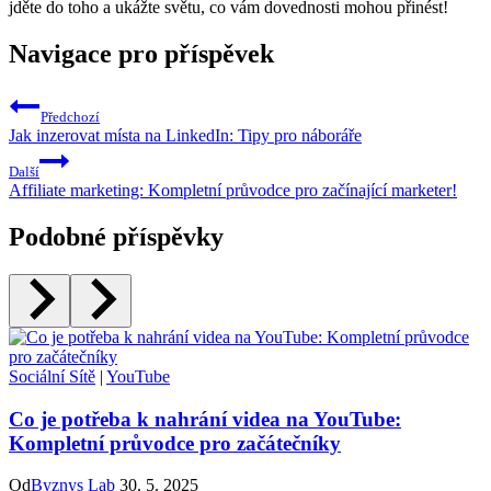
jděte do toho a ukážte⁤ světu, co‍ vám dovednosti mohou přinést!
Navigace pro příspěvek
Předchozí
Jak inzerovat místa na LinkedIn: Tipy pro náboráře
Další
Affiliate marketing: Kompletní průvodce pro začínající marketer!
Podobné příspěvky
Sociální Sítě
|
YouTube
Co je potřeba k nahrání videa na YouTube:
Kompletní průvodce pro začátečníky
Od
Byznys Lab
30. 5. 2025