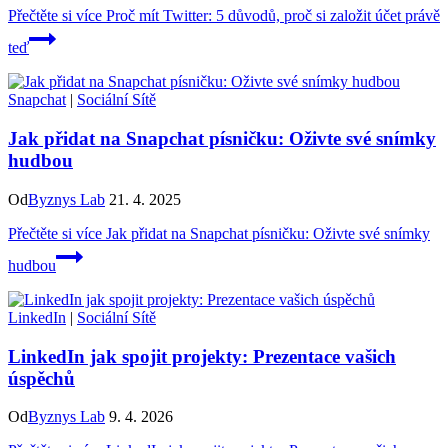
Přečtěte si více
Proč mít Twitter: 5 důvodů, proč si založit účet právě
teď
Snapchat
|
Sociální Sítě
Jak přidat na Snapchat písničku: Oživte své snímky
hudbou
Od
Byznys Lab
21. 4. 2025
Přečtěte si více
Jak přidat na Snapchat písničku: Oživte své snímky
hudbou
LinkedIn
|
Sociální Sítě
LinkedIn jak spojit projekty: Prezentace vašich
úspěchů
Od
Byznys Lab
9. 4. 2026