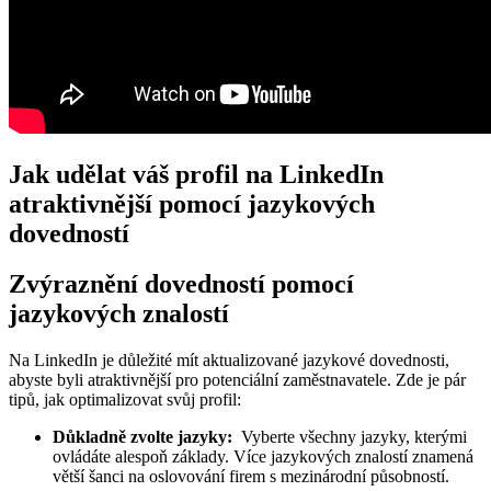
Jak‌ udělat váš profil ‍na LinkedIn
atraktivnější pomocí jazykových
dovedností
Zvýraznění dovedností pomocí⁣
jazykových znalostí
Na LinkedIn⁤ je důležité mít aktualizované jazykové dovednosti,‌
abyste ​byli atraktivnější‍ pro ⁤potenciální zaměstnavatele.⁢ Zde je pár
tipů, jak⁤ optimalizovat‌ svůj profil:
Důkladně zvolte jazyky:
‍ Vyberte všechny jazyky, ⁣kterými
ovládáte alespoň‍ základy. Více ‌jazykových znalostí znamená
větší šanci na‌ oslovování firem s ⁤mezinárodní ⁤působností.