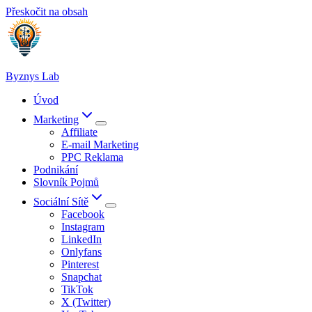
Přeskočit na obsah
Byznys Lab
Úvod
Marketing
Affiliate
E-mail Marketing
PPC Reklama
Podnikání
Slovník Pojmů
Sociální Sítě
Facebook
Instagram
LinkedIn
Onlyfans
Pinterest
Snapchat
TikTok
X (Twitter)