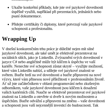
Ukažte konkrétní příklady, kde jste své⁣ jazykové dovednosti
úspěšně využili, například při prezentacích, jednáních nebo
psaní dokumentace.
Přidejte certifikáty či diplomy, ​které potvrzují vaše jazykové
schopnosti a profesionalitu.
Wrapping⁣ Up
V dnešní‌ konkurenčním trhu práce je důležité nejen ⁤mít silné‍
jazykové ⁢dovednosti, ale také umět ⁢je efektivně prezentovat na
‍sociálních sítích, ⁢jako je LinkedIn. Zvýraznění​ svých dovedností v
jazyce C# nebo angličtině může být klíčem k​ úspěchu ve vaší
kariéře. Nenechte své schopnosti‍ zůstat⁢ skryté – využijte⁣ možností,
které vám ‌LinkedIn nabízí, a sdílejte své⁤ jazykové znalosti se
světem. Buďte hrdí na své dovednosti a buďte připraveni na nové
výzvy, ​které vám přinesou nové příležitosti v profesionálním ⁣životě.‍
Ať ​už jste začátečníkem v ⁤oblasti programování ⁤nebo zkušeným
odborníkem, vaše jazykové dovednosti⁢ jsou klíčem ​k dosažení
vašich ⁣kariérních cílů. Naučte se efektivně​ prezentovat⁣ své jazykové
znalosti​ na LinkedIn a otevřete‍ si dveře k novým ⁤možnostem a
úspěchům. Buďte odvážní a⁣ připraveni na změnu – vaše dovednosti
a schopnosti jsou vaší nejcennější investicí ⁤do‌ budoucnosti. Tak