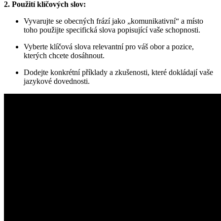
2. Použití klíčových slov:
Vyvarujte ⁤se obecných‌ frází jako „komunikativní“ a ‌místo
‌toho použijte specifická slova popisující ⁢vaše schopnosti.
Vyberte klíčová‍ slova relevantní pro váš ⁣obor ‍a‌ pozice,
kterých chcete dosáhnout.
Dodejte ‍konkrétní příklady ⁢a⁤ zkušenosti, které dokládají vaše
jazykové​ dovednosti.