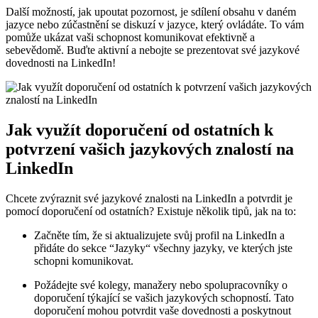
Další možností, jak‍ upoutat⁤ pozornost, je sdílení obsahu v ⁢daném
jazyce nebo zúčastnění⁤ se diskuzí v jazyce, který ⁢ovládáte. ‍To vám
pomůže ukázat vaši schopnost ⁣komunikovat efektivně⁣ a
sebevědomě.⁢ Buďte aktivní a nebojte se prezentovat⁤ své jazykové
dovednosti na LinkedIn!
Jak využít doporučení od ostatních k
potvrzení vašich jazykových znalostí na
⁤LinkedIn
Chcete zvýraznit své jazykové ‌znalosti na LinkedIn a potvrdit je⁢
pomocí doporučení od ostatních? Existuje několik tipů, jak na to:
Začněte⁣ tím, že si aktualizujete svůj ​profil na LinkedIn a
přidáte do sekce ⁣“Jazyky“ všechny jazyky,⁤ ve kterých jste
schopni komunikovat.
Požádejte ‌své kolegy, manažery nebo spolupracovníky o
doporučení týkající ⁣se vašich jazykových schopností. Tato
doporučení ⁤mohou ‌potvrdit vaše dovednosti a poskytnout