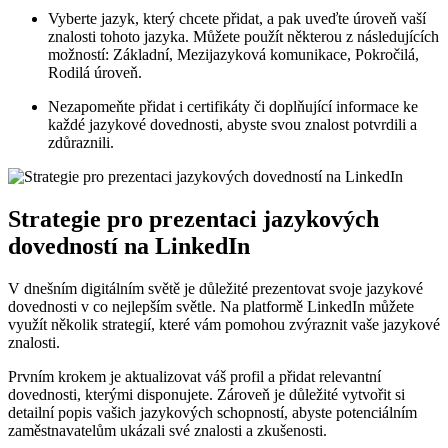
Vyberte jazyk, který chcete přidat, a pak uveďte úroveň ⁣vaší
znalosti tohoto jazyka. Můžete použít některou z následujících
možností: ‍Základní, Mezijazyková komunikace, Pokročilá,​
Rodilá úroveň.
Nezapomeňte ⁤přidat i certifikáty či doplňující informace ke
každé ⁢jazykové ‍dovednosti, abyste svou‍ znalost potvrdili a⁣
zdůraznili.
Strategie​ pro prezentaci jazykových
dovedností na ​LinkedIn
V dnešním digitálním ⁤světě je důležité prezentovat ⁤svoje jazykové
dovednosti​ v co nejlepším světle. Na platformě⁢ LinkedIn můžete
využít⁣ několik strategií, které vám pomohou zvýraznit vaše​ jazykové
znalosti.
Prvním krokem je ​aktualizovat ‍váš profil⁢ a přidat‌ relevantní
dovednosti, kterými disponujete. Zároveň je důležité vytvořit si
detailní⁣ popis‌ vašich ‌jazykových schopností, abyste potenciálním
zaměstnavatelům ukázali své znalosti a ‌zkušenosti.