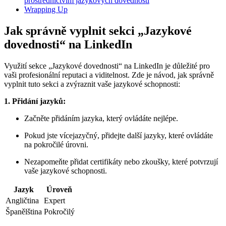
prostřednictvím jazykových ⁢dovedností
Wrapping⁣ Up
Jak správně vyplnit sekci „Jazykové
dovednosti“ na LinkedIn
Využití sekce​ „Jazykové dovednosti“ na LinkedIn je důležité pro
vaši profesionální reputaci a viditelnost. Zde⁤ je⁤ návod, jak ‌správně
vyplnit tuto sekci a zvýraznit‌ vaše⁤ jazykové schopnosti:
1. Přidání jazyků:
Začněte ​přidáním jazyka, který ovládáte nejlépe.
Pokud ​jste‍ vícejazyčný, ‍přidejte další jazyky, které ovládáte‍
na pokročilé úrovni.
Nezapomeňte přidat ⁤certifikáty ​nebo zkoušky, které potvrzují
‍vaše jazykové schopnosti.
Jazyk
Úroveň
Angličtina
Expert
Španělština
Pokročilý