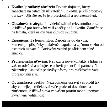
Kvalitní profilový obrázek:
Prvním dojmem, který
zanecháte na ostatních uživatelích LinkedIn, je váš profilový
obrázek. Ujistěte se, že je profesionální a reprezentativní.
Obsahová strategie:
Pravidelné sdílení relevantního obsahu
je klíčové pro budování vaší značky na LinkedIn. Zaměřte se
na témata, která osloví vaši cílovou skupinu.
Engagement s komunitou:
Zapojte se do diskuzí,
komentujte příspěvky a aktivně reagujte na zpětnou vazbu od
ostatních uživatelů. Budování vztahů je základem silné
značky.
Profesionální síťování:
Navazujte nové kontakty s lidmi ve
vašem odvětví a nebojte se oslovit potenciální partnery či
zákazníky. LinkedIn je skvělý nástroj pro rozšiřování vaší
profesionální sítě.
Optimalizace profilu:
Nezapomeňte upravit váš profil tak,
aby co nejlépe reflektoval vaše profesní dovednosti a
zkušenosti. Klíčová slova ve vašem profilu mohou pomoci
zvýšit vaši viditelnost.