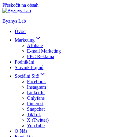
Přeskočit na obsah
Byznys Lab
Úvod
Marketing
Affiliate
E-mail Marketing
PPC Reklama
Podnikání
Slovník Pojmů
Sociální Sítě
Facebook
Instagram
LinkedIn
Onlyfans
Pinterest
Snapchat
TikTok
X (Twitter)
YouTube
O Nás
Kontakty