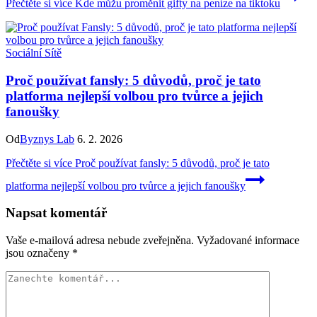
Přečtěte si více
Kde můžu proměnit gifty na peníze na tiktoku
Sociální Sítě
Proč používat fansly: 5 důvodů, proč je tato
platforma nejlepší volbou pro tvůrce a jejich
fanoušky
Od
Byznys Lab
6. 2. 2026
Přečtěte si více
Proč používat fansly: 5 důvodů, proč je tato
platforma nejlepší volbou pro tvůrce a jejich fanoušky
Napsat komentář
Vaše e-mailová adresa nebude zveřejněna.
Vyžadované informace
jsou označeny
*