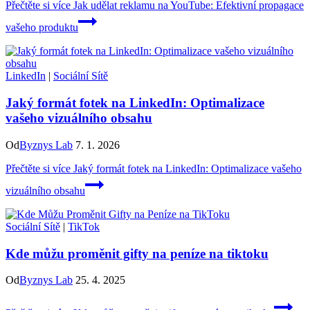
Přečtěte si více
Jak udělat reklamu na YouTube: Efektivní propagace
vašeho produktu
LinkedIn
|
Sociální Sítě
Jaký formát fotek na LinkedIn: Optimalizace
vašeho vizuálního obsahu
Od
Byznys Lab
7. 1. 2026
Přečtěte si více
Jaký formát fotek na LinkedIn: Optimalizace vašeho
vizuálního obsahu
Sociální Sítě
|
TikTok
Kde můžu proměnit gifty na peníze na tiktoku
Od
Byznys Lab
25. 4. 2025