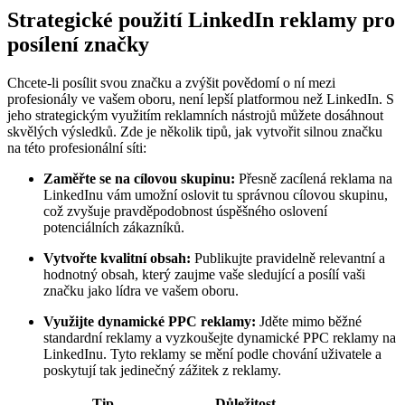
Strategické použití LinkedIn reklamy pro
posílení značky
Chcete-li posílit svou značku a zvýšit povědomí o ní mezi
profesionály ve vašem oboru, není lepší platformou než LinkedIn. S
jeho strategickým využitím reklamních nástrojů můžete dosáhnout
skvělých výsledků. Zde je několik tipů, jak vytvořit silnou značku
na této profesionální síti:
Zaměřte se na cílovou skupinu:
Přesně zacílená reklama na
LinkedInu vám umožní oslovit tu správnou cílovou skupinu,
což zvyšuje pravděpodobnost úspěšného oslovení
potenciálních zákazníků.
Vytvořte kvalitní obsah:
Publikujte pravidelně relevantní a
hodnotný obsah, který zaujme vaše sledující a posílí vaši
značku jako lídra ve vašem oboru.
Využijte dynamické PPC reklamy:
Jděte mimo běžné
standardní reklamy a vyzkoušejte dynamické PPC reklamy na
LinkedInu. Tyto reklamy se mění podle chování uživatele a
poskytují tak jedinečný zážitek z reklamy.
Tip
Důležitost