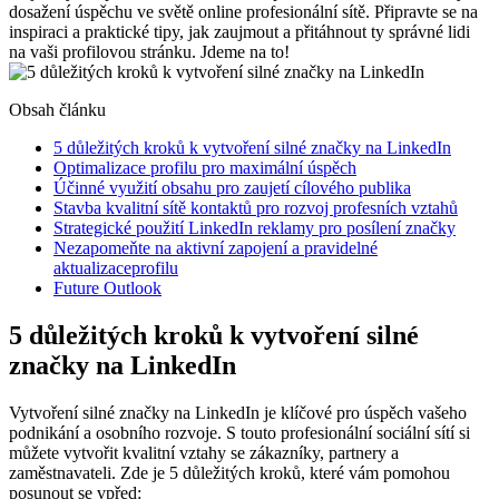
dosažení úspěchu ve světě online profesionální sítě. Připravte se na
inspiraci a praktické tipy, jak zaujmout a přitáhnout ty správné lidi
na vaši profilovou stránku. Jdeme na to!
Obsah článku
5 důležitých kroků k vytvoření silné značky na LinkedIn
Optimalizace profilu pro maximální úspěch
Účinné využití obsahu pro zaujetí cílového publika
Stavba kvalitní sítě kontaktů pro rozvoj profesních vztahů
Strategické použití LinkedIn reklamy pro posílení značky
Nezapomeňte na aktivní zapojení a pravidelné
aktualizaceprofilu
Future Outlook
5 důležitých kroků k vytvoření silné
značky na LinkedIn
Vytvoření silné značky na LinkedIn je klíčové pro úspěch vašeho
podnikání a osobního rozvoje. S touto profesionální sociální sítí si
můžete vytvořit kvalitní vztahy se zákazníky, partnery a
zaměstnavateli. Zde je 5 důležitých kroků, které vám pomohou
posunout se vpřed: