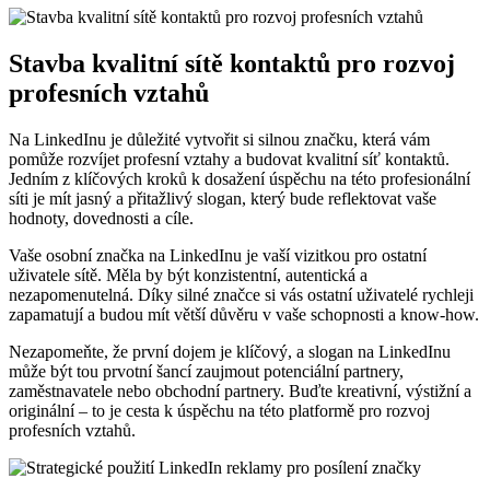
Stavba kvalitní sítě kontaktů pro rozvoj
profesních vztahů
Na LinkedInu je důležité vytvořit si silnou značku, která vám
pomůže rozvíjet profesní vztahy a budovat kvalitní síť kontaktů.
Jedním z klíčových kroků k dosažení úspěchu na této profesionální
síti je mít jasný a přitažlivý slogan, který bude reflektovat vaše
hodnoty, dovednosti a cíle.
Vaše osobní značka na LinkedInu je vaší vizitkou pro ostatní
uživatele sítě. Měla by být konzistentní, autentická a
nezapomenutelná. Díky silné značce si vás ostatní uživatelé rychleji
zapamatují a budou mít větší důvěru v vaše schopnosti a know-how.
Nezapomeňte, že první dojem je klíčový, a slogan na LinkedInu
může být tou prvotní šancí zaujmout potenciální partnery,
zaměstnavatele nebo obchodní partnery. Buďte kreativní, výstižní a
originální – to je cesta k úspěchu na této platformě pro rozvoj
profesních vztahů.