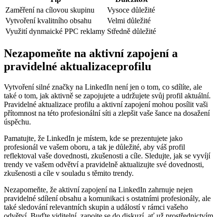
Zaměření na cílovou skupinu
Vysoce důležité
Vytvoření kvalitního obsahu
Velmi důležité
Využití dynmaické PPC reklamy
Středně důležité
Nezapomeňte na aktivní zapojení a
pravidelné aktualizaceprofilu
Vytvoření silné značky na LinkedIn není jen o tom, co sdílíte, ale
také o tom, jak aktivně se zapojujete a udržujete svůj profil aktuální.
Pravidelné aktualizace profilu a aktivní zapojení mohou posílit vaši
přítomnost na této profesionální síti a zlepšit vaše šance na dosažení
úspěchu.
Pamatujte, že LinkedIn je místem, kde se prezentujete jako
profesionál ve vašem oboru, a tak je důležité, aby váš profil
reflektoval vaše dovednosti, zkušenosti a cíle. Sledujte, jak se vyvíjí
trendy ve vašem odvětví a pravidelně aktualizujte své dovednosti,
zkušenosti a cíle v souladu s těmito trendy.
Nezapomeňte, že aktivní zapojení na LinkedIn zahrnuje nejen
pravidelné sdílení obsahu a komunikaci s ostatními profesionály, ale
také sledování relevantních skupin a událostí v rámci vašeho
odvětví. Buďte viditelní, zapojte se do diskuzí, ať už prostřednictvím