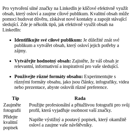
Pro vytvoření silné značky na LinkedIn je klíčové efektivně využít
obsah, který osloví a zaujme cílové publikum. Kvalitní obsah může
pomoci budovat důvěru, získávat nové kontakty a zapojit stávající
sledující. Zde je několik tipů, jak efektivně využít obsah na
LinkedIn:
Identifikujte své cílové publikum:
Je důležité znát své
publikum a vytvářet obsah, který osloví jejich potřeby a
zájmy.
Vytvářejte hodnotný obsah:
Zajistěte, že váš obsah je
relevantní, informativní a inspirativní pro vaše sledující.
Používejte různé formáty obsahu:
Experimentujte s
různými formáty obsahu, jako jsou články, infografiky, videa
nebo prezentace, abyste oslovili různé preference.
Tip
Rada
Zaujměte
Použijte profesionální a přitažlivou fotografii pro svůj
fotografii
profil, která vyjadřuje osobnost vaší značky.
Přidejte
Napište výstižný a poutavý popisek, který okamžitě
kvalitní
osloví a zaujme vaše návštěvníky.
popisek