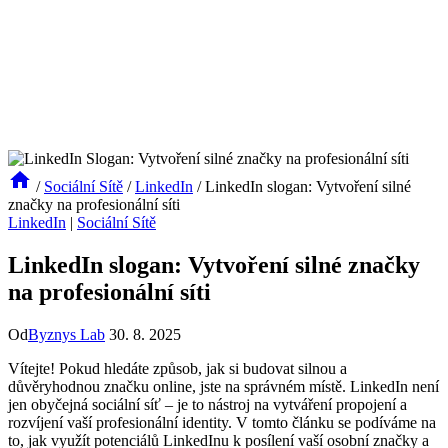
/
Sociální Sítě
/
LinkedIn
/
LinkedIn slogan: Vytvoření silné
značky na profesionální síti
LinkedIn
|
Sociální Sítě
LinkedIn slogan: Vytvoření silné značky
na profesionální síti
Od
Byznys Lab
30. 8. 2025
Vítejte! Pokud hledáte způsob, jak si budovat silnou a
důvěryhodnou značku online, jste na správném místě. LinkedIn není
jen obyčejná sociální síť – je to nástroj na vytváření propojení a
rozvíjení vaší profesionální identity. V tomto článku se podíváme na
to, jak využít potenciálů LinkedInu k posílení vaší osobní značky a