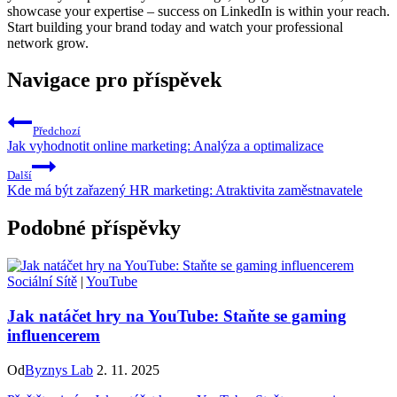
showcase your expertise – success on LinkedIn is within your reach.
Start building your brand today and watch your professional
network grow.
Navigace pro příspěvek
Předchozí
Jak vyhodnotit online marketing: Analýza a optimalizace
Další
Kde má být zařazený HR marketing: Atraktivita zaměstnavatele
Podobné příspěvky
Sociální Sítě
|
YouTube
Jak natáčet hry na YouTube: Staňte se gaming
influencerem
Od
Byznys Lab
2. 11. 2025