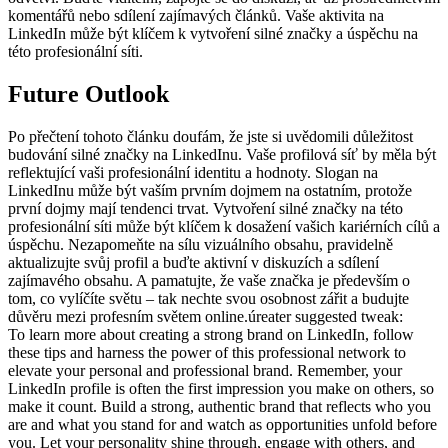
komentářů nebo sdílení zajímavých článků. Vaše aktivita na
LinkedIn může být klíčem k vytvoření silné značky a úspěchu na
této profesionální síti.
Future Outlook
Po přečtení tohoto článku doufám, že jste si uvědomili důležitost
budování silné značky na LinkedInu. Vaše profilová síť by měla být
reflektující vaši profesionální identitu a hodnoty. Slogan na
LinkedInu může být vaším prvním dojmem na ostatním, protože
první dojmy mají tendenci trvat. Vytvoření silné značky na této
profesionální síti může být klíčem k dosažení vašich kariérních cílů a
úspěchu. Nezapomeňte na sílu vizuálního obsahu, pravidelně
aktualizujte svůj profil a buďte aktivní v diskuzích a sdílení
zajímavého obsahu. A pamatujte, že vaše značka je především o
tom, co vylíčíte světu – tak nechte svou osobnost zářit a budujte
důvěru mezi profesním světem online.úreater suggested tweak:
To learn more about creating a strong brand on LinkedIn, follow
these tips and harness the power of this professional network to
elevate your personal and professional brand. Remember, your
LinkedIn profile is often the first impression you make on others, so
make it count. Build a strong, authentic brand that reflects who you
are and what you stand for and watch as opportunities unfold before
you. Let your personality shine through, engage with others, and