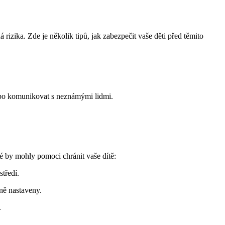
 rizika. Zde je několik tipů, jak zabezpečit vaše děti před těmito
nebo komunikovat s neznámými lidmi.
ré by mohly pomoci chránit vaše dítě:
středí.
vně nastaveny.
.