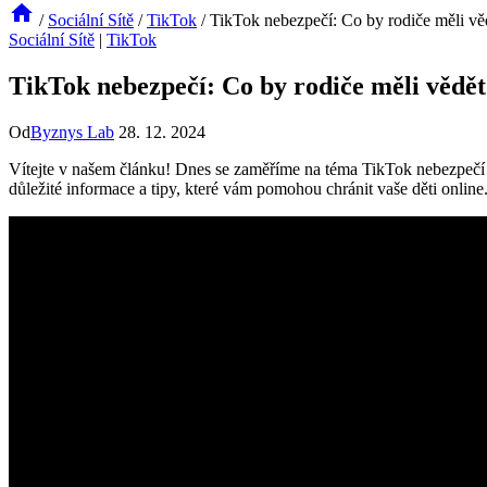
/
Sociální Sítě
/
TikTok
/
TikTok nebezpečí: Co by rodiče měli vě
Sociální Sítě
|
TikTok
TikTok nebezpečí: Co by rodiče měli vědět
Od
Byznys Lab
28. 12. 2024
Vítejte v našem článku! Dnes se zaměříme na téma TikTok nebezpečí a
důležité informace a tipy, které vám pomohou chránit vaše děti online. P