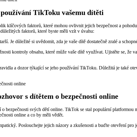
 používání TikToku vašemu dítěti
olik klíčových faktorů, které mohou ovlivnit jejich bezpečnost a pohod
ůležitých faktorů, které byste měli vzít v úvahu:
arší. Je důležité si uvědomit, zda je vaše dítě dostatečně zralé a schop
osti kontroly obsahu, které může vaše dítě využívat. Ujistěte se, že va
avidla a dozor týkající se jeho používání TikToku. Důležitá je také o
zhovor s dítětem o bezpečnosti online
o bezpečnosti svých dětí online. TikTok se stal populární platformou me
ečnosti online a co by měli vědět.
patický. Poslouchejte jejich názory a zkušenosti a buďte otevření pro je