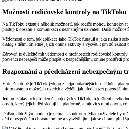
Možnosti rodičovské kontroly na TikToku
Na TikToku existuje několik možností, jak rodiče mohou kontrolovat č
přístup k obsahu a komunikaci s neznámými uživateli. Další možností 
Vědomosti o tom, jak aplikace jako TikTok fungují a jaká rizika s se
dialog s dětmi ohledně jejich online aktivity a vysvětlit jim důležitos
Zároveň je důležité mít vědomosti o možnostech rodičovské kontroly n
prevenci nebezpečí může přispět k bezpečnějšímu online prostředí pro
Rozpoznání a předcházení nebezpečným t
V dnešní době je TikTok jednou z nejpopulárnějších sociálních platfo
informováni o možných rizicích a věděli, jak předcházet potenciální
Jedním z hlavních problémů spojených s TikTokem je šíření nevhodnéh
obsah, který jejich děti sledují na platformě, a mluvit s nimi o tom, co
Dalším důležitým bodem je ochrana soukromí. Mladí uživatelé by měli 
děti o bezpečném chování online a vysvětlit jim, jak se chránit před