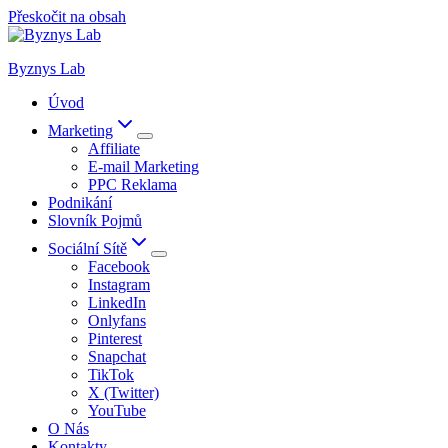
Přeskočit na obsah
Byznys Lab
Úvod
Marketing
Affiliate
E-mail Marketing
PPC Reklama
Podnikání
Slovník Pojmů
Sociální Sítě
Facebook
Instagram
LinkedIn
Onlyfans
Pinterest
Snapchat
TikTok
X (Twitter)
YouTube
O Nás
Kontakty