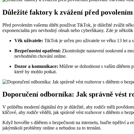
Důležité faktory k zvážení před povolením
Před povolením vašemu dítěti používat TikTok, je důležité zvážit něk
exponencialita pro nevhodný obsah nebo cyberšikany. Zde je několik d
Věk uživatele:
TikTok je určen pro uživatele ve věku 13 let a st
Bezpečnostní opatření:
Zkontrolujte nastavení soukromí a možn
nevhodném chování online.
Dozor a komunikace:
Můžete se dohodnout s vaším dítětem pr
které by mohlo potkat.
Doporučení odborníka: Jak správně vést ro
V průběhu moderní digitální éry je důležité, aby rodiče měli povědomí 
klíčové, aby rodiče věděli, jak správně vést rozhovor s dítětem o bezp
Když hovoříte s dítětem o bezpečnosti na internetu, buďte trpěliví a em
jakýmikoli problémy online a nebudou za to trestáni.