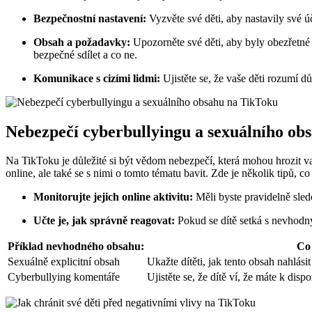
Bezpečnostní nastavení:
Vyzvěte své děti, aby nastavily své ú
Obsah a požadavky:
Upozorněte své děti, aby byly obezřetné 
bezpečné sdílet a co ne.
Komunikace s cizími lidmi:
Ujistěte se, že vaše děti rozumí d
Nebezpečí cyberbullyingu a sexuálního ob
Na TikToku je důležité si být vědom nebezpečí, která mohou hrozit vaš
online, ale také se s nimi o tomto tématu bavit. Zde je několik tipů, co
Monitorujte jejich online aktivitu:
Měli byste pravidelně sled
Učte je, jak správně reagovat:
Pokud se dítě setká s nevhodn
Příklad nevhodného obsahu:
Co 
Sexuálně explicitní obsah
Ukažte dítěti, jak tento obsah nahlási
Cyberbullying komentáře
Ujistěte se, že dítě ví, že máte k dis