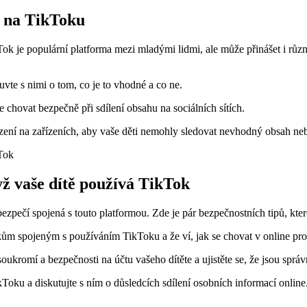
y na TikToku
Tok je populární platforma mezi mladými lidmi, ale může přinášet i různá
uvte s nimi o tom, co je to vhodné a co ne.
e chovat bezpečně při sdílení obsahu na sociálních sítích.
mezení na zařízeních, aby vaše děti nemohly sledovat nevhodný obsah 
yž vaše dítě používá TikTok
ebezpečí spojená s touto platformou. Zde je pár bezpečnostních tipů, kte
zikům spojeným s používáním TikToku a že ví, jak se chovat v online pro
oukromí a bezpečnosti na účtu vašeho dítěte a ujistěte se, že jsou sprá
ikToku a diskutujte s ním o důsledcích sdílení osobních informací online