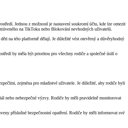
ostředí. Jednou z možností je nastavení soukromí účtu, kde lze omezit
su stráveného na TikToku nebo Blokování nevhodných uživatelů.
ti na této platformě dělají. Je důležité vést otevřený a důvěryhodný
tředí by měla být prioritou pro všechny rodiče a společné úsilí o
ečími, zejména pro mladistvé uživatele. Je důležité, aby rodiče byli
riál nebo nebezpečné výzvy. Rodiče by měli pravidelně monitorovat
aveny příslušné bezpečnostní opatření. Rodiče by měli informovat své