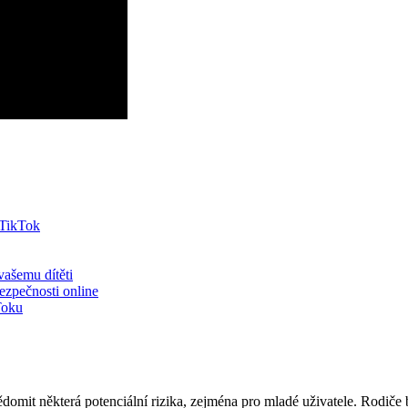
 TikTok
vašemu dítěti
ezpečnosti online
Toku
ědomit některá potenciální rizika, zejména pro mladé uživatele. Rodiče 