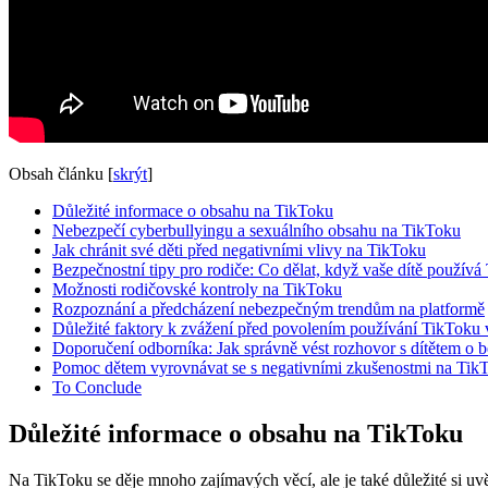
Obsah článku
[
skrýt
]
Důležité informace o obsahu na TikToku
Nebezpečí cyberbullyingu a sexuálního obsahu na TikToku
Jak chránit své děti před negativními vlivy na TikToku
Bezpečnostní tipy pro rodiče: Co dělat, když vaše dítě používá
Možnosti rodičovské kontroly na TikToku
Rozpoznání a předcházení nebezpečným trendům na platformě
Důležité faktory k zvážení před povolením používání TikToku 
Doporučení odborníka: Jak správně vést rozhovor s dítětem o b
Pomoc dětem vyrovnávat se s negativními zkušenostmi na Tik
To Conclude
Důležité informace o obsahu na TikToku
Na TikToku se děje mnoho zajímavých věcí, ale je také důležité si uv