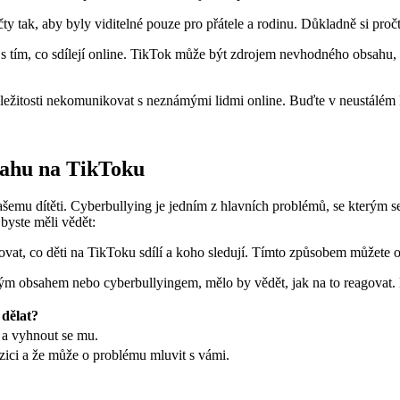
čty tak, aby byly viditelné pouze pro přátele a rodinu. Důkladně si proč
s tím, co sdílejí online. TikTok může být zdrojem nevhodného obsahu, a
ůležitosti nekomunikovat s neznámými lidmi online. Buďte v neustálém k
sahu na TikToku
emu dítěti. Cyberbullying je jedním z hlavních problémů, se kterým se 
 byste měli vědět:
ovat, co děti na TikToku sdílí a koho sledují. Tímto způsobem můžete o
ým obsahem nebo cyberbullyingem, mělo by vědět, jak na to reagovat. 
dělat?
t a vyhnout se mu.
pozici a že může o problému mluvit s vámi.