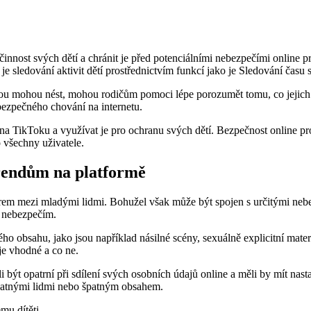
innost svých dětí a chránit je před potenciálními nebezpečími online pr
je sledování aktivit dětí prostřednictvím funkcí jako je Sledování ča
bou mohou nést, mohou rodičům pomoci lépe porozumět tomu, co jejich dě
t bezpečného chování na internetu.
a TikToku a využívat je pro ochranu svých dětí. Bezpečnost online pros
 všechny uživatele.
rendům na platformě
rem mezi mladými lidmi. Bohužel však může být spojen s určitými nebezp
m nebezpečím.
o obsahu, jako jsou například násilné scény, sexuálně explicitní mate
 je vhodné a co ne.
být opatrní při sdílení svých osobních údajů online a měli by mít nast
 špatnými lidmi nebo špatným obsahem.