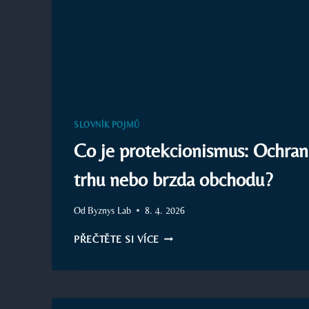
SLOVNÍK POJMŮ
Co je protekcionismus: Ochra
trhu nebo brzda obchodu?
Od
Byznys Lab
8. 4. 2026
CO
PŘEČTĚTE SI VÍCE
JE
PROTEKCIONISMUS:
OCHRANA
DOMÁCÍHO
TRHU