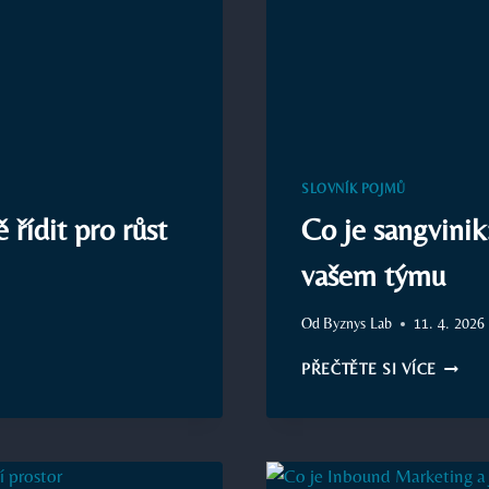
SLOVNÍK POJMŮ
 řídit pro růst
Co je sangvinik
vašem týmu
Od
Byznys Lab
11. 4. 2026
CO
PŘEČTĚTE SI VÍCE
JE
SANGVI
JAK
VYUŽÍT
TUTO