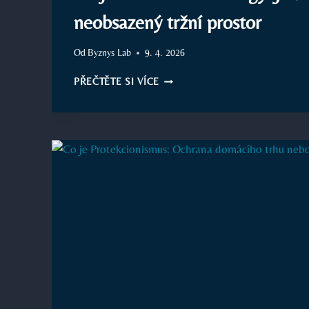
neobsazený tržní prostor
Od
Byznys Lab
9. 4. 2026
CO
PŘEČTĚTE SI VÍCE
JE
BLUE
OCEAN
STRATEGY:
JAK
NAJÍT
NEOBSAZENÝ
TRŽNÍ
PROSTOR