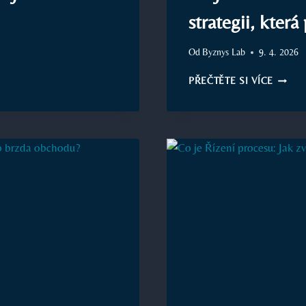
strategii, která
Od
Byznys Lab
9. 4. 2026
CO
PŘEČTĚTE SI VÍCE
JE
INBOU
MARKE
A
JAK
VYTVO
STRATE
KTERÁ
PŘITÁ
ZÁKAZ