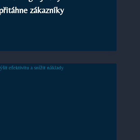
 přitáhne zákazníky
ND
TING
ŘIT
GII,
HNE
NÍKY