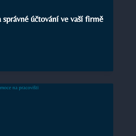
VITU
 správné účtování ve vaší firmě
DY
NÉ
ÁNÍ