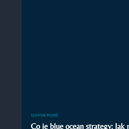
PRO
RŮST
VAŠEHO
PODNIKU
SLOVNÍK POJMŮ
Co je blue ocean strategy: Jak n