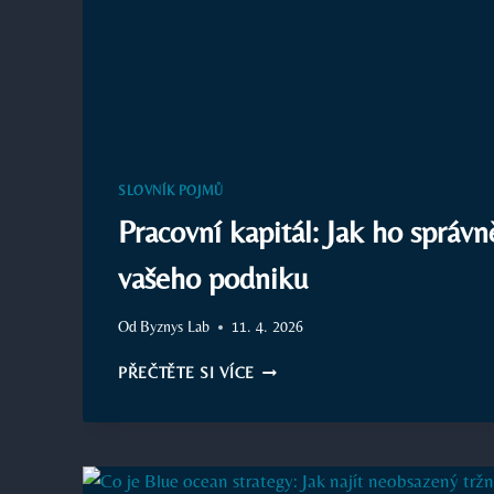
SLOVNÍK POJMŮ
Pracovní kapitál: Jak ho správně
vašeho podniku
Od
Byznys Lab
11. 4. 2026
PRACOVNÍ
PŘEČTĚTE SI VÍCE
KAPITÁL:
JAK
HO
SPRÁVNĚ
ŘÍDIT