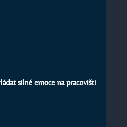
vládat silné emoce na pracovišti
RIK:
AT