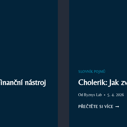
SLOVNÍK POJMŮ
inanční nástroj
Cholerik: Jak z
Od
Byznys Lab
5. 4. 2026
CHOLE
PŘEČTĚTE SI VÍCE
JAK
ZVLÁD
SILNÉ