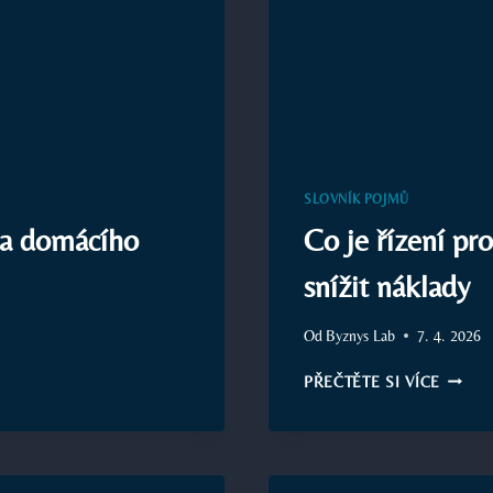
SLOVNÍK POJMŮ
na domácího
Co je řízení pro
snížit náklady
Od
Byznys Lab
7. 4. 2026
CO
PŘEČTĚTE SI VÍCE
JE
ŘÍZENÍ
PROCE
JAK
ZVÝŠIT