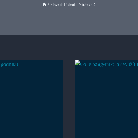
/
Slovník Pojmů
- Stránka 2