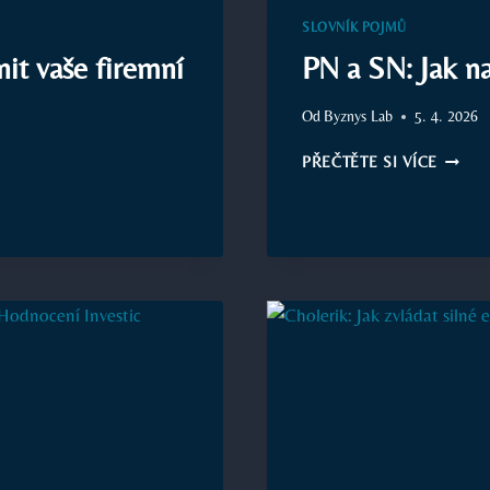
EFEKTI
SLOVNÍK POJMŮ
A
nit vaše firemní
PN a SN: Jak na
SNÍŽIT
NÁKLA
Od
Byznys Lab
5. 4. 2026
PN
PŘEČTĚTE SI VÍCE
A
SN:
JAK
NA
SPRÁV
ÚČTOV
VE
VAŠÍ
FIRMĚ