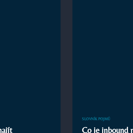
OSOBN
VE
VAŠEM
TÝMU
SLOVNÍK POJMŮ
ajít
Co je inbound m