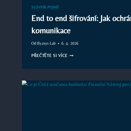
NEBO
SLOVNÍK POJMŮ
BRZDA
End to end šifrování: Jak ochrá
OBCHODU?
komunikace
Od
Byznys Lab
6. 4. 2026
END
PŘEČTĚTE SI VÍCE
TO
END
ŠIFROVÁNÍ:
JAK
OCHRÁNIT
VAŠE
FIREMNÍ
KOMUNIKACE