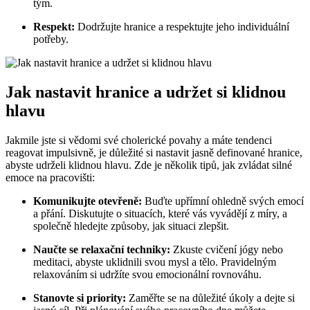
tým.
Respekt:
Dodržujte hranice a respektujte jeho individuální
potřeby.
Jak nastavit hranice a udržet si klidnou
hlavu
Jakmile jste si vědomi své cholerické povahy a máte tendenci
reagovat impulsivně, je důležité si nastavit jasně definované hranice,
abyste udrželi klidnou hlavu. Zde je několik tipů, jak zvládat silné
emoce na pracovišti:
Komunikujte otevřeně:
Buďte upřímní ohledně svých emocí
a přání. Diskutujte o situacích, které vás vyvádějí z míry, a
společně hledejte způsoby, jak situaci zlepšit.
Naučte se relaxační techniky:
Zkuste cvičení jógy nebo
meditaci, abyste uklidnili svou mysl a tělo. Pravidelným
relaxováním si udržíte svou emocionální rovnováhu.
Stanovte si priority:
Zaměřte se na důležité úkoly a dejte si