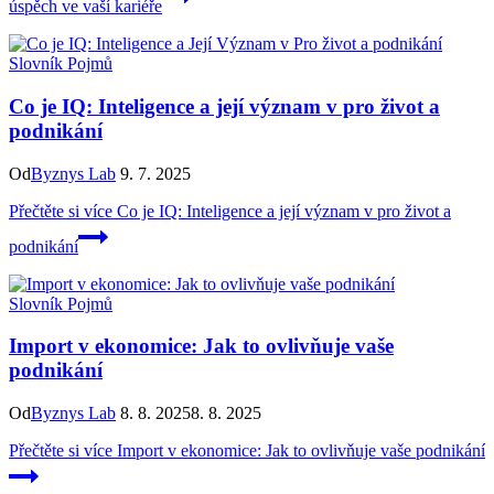
úspěch ve vaší kariéře
Slovník Pojmů
Co je IQ: Inteligence a její význam v pro život a
podnikání
Od
Byznys Lab
9. 7. 2025
Přečtěte si více
Co je IQ: Inteligence a její význam v pro život a
podnikání
Slovník Pojmů
Import v ekonomice: Jak to ovlivňuje vaše
podnikání
Od
Byznys Lab
8. 8. 2025
8. 8. 2025
Přečtěte si více
Import v ekonomice: Jak to ovlivňuje vaše podnikání