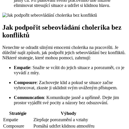
jasný cíl. Při plánování svého pracovního dne můžete
eliminovat stresující situace a udržet si klidnou hlavu.
Jak podpořit sebeovládání cholerika bez
konfliktů
Nenechte se odradit silnými emocemi cholerika na pracovišti. Je
důležité najít způsob, jak podpořit jejich sebeovládání bez konfliktů.
Některé strategie, které mohou pomoci, zahrnují:
Empatie
: Snažte se vcítit do jejich situace a porozumět, co je
vyvádí z míry.
Composure
: Zachovejte klid a pokud se situace začne
vyhrocovat, zkuste ji uklidnit svým uváženým přístupem.
Communcation
: Komunikujte jasně a upřímně. Dejte jim
prostor vyjádřit své pocity a názory bez odsuzování.
Stratégie
Výhody
Empatie
Zlepšuje porozumění a vztahy
Composure
Pomáhá udržet klidnou atmosféru