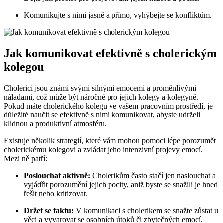
Komunikujte s nimi jasně a přímo, vyhýbejte se konfliktům.
Jak komunikovat efektivně s cholerickým
kolegou
Cholerici jsou známi svými silnými emocemi a proměnlivými
náladami, což může být náročné pro jejich kolegy a kolegyně.
Pokud máte cholerického kolegu ve vašem pracovním prostředí, je
důležité naučit se efektivně s nimi komunikovat, abyste udrželi
klidnou a produktivní atmosféru.
Existuje několik strategií, které vám mohou pomoci lépe porozumět
cholerickému kolegovi a zvládat jeho intenzivní projevy emocí.
Mezi ně patří:
Poslouchat aktivně:
Cholerikům často stačí jen naslouchat a
vyjádřit porozumění jejich pocity, aniž byste se snažili je hned
řešit nebo kritizovat.
Držet se faktu:
V komunikaci s cholerikem se snažte zůstat u
věci a vyvarovat se osobních útoků či zbytečných emocí.