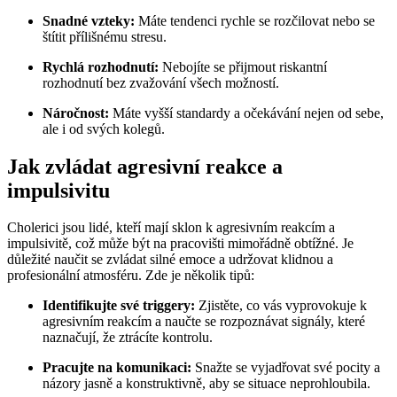
Snadné vzteky:
Máte tendenci rychle se rozčilovat nebo se
štítit přílišnému stresu.
Rychlá rozhodnutí:
Nebojíte se přijmout riskantní
rozhodnutí bez zvažování všech možností.
Náročnost:
Máte vyšší standardy a očekávání nejen od sebe,
ale i od svých kolegů.
Jak zvládat agresivní reakce a
impulsivitu
Cholerici jsou lidé, kteří mají sklon k agresivním reakcím a
impulsivitě, což může být na pracovišti mimořádně obtížné. Je
důležité naučit se zvládat silné emoce a udržovat klidnou a
profesionální atmosféru. Zde je několik tipů:
Identifikujte své triggery:
Zjistěte, co vás vyprovokuje k
agresivním reakcím a naučte se rozpoznávat signály, které
naznačují, že ztrácíte kontrolu.
Pracujte na komunikaci:
Snažte se vyjadřovat své pocity a
názory jasně a konstruktivně, aby se situace neprohloubila.