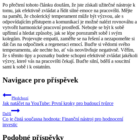
Po přečtení tohoto článku doufám, že jste získali užitečné nástroje k
tomu, jak efektivně zvládat a řídit silné emoce na pracovišti. Mějte
na paměti, že cholerický temperament může být výzvou, ale s
odpovídajícím přístupem a komunikací je možné nalézt rovnováhu a
vytvořit harmonické pracovní prostředí. Nebojte se být k sobě
upřímní a hledat způsoby, jak se lépe porozumět sobě i svým
kolegům. Projevujte empatii, zaměřte se na řešení a nezapomeňte si
dát čas na odpočinek a regeneraci emocí. Buďte si vědomi svého
temperamentu, ale nechte ho, ať vás neovlivňuje negativně. Věřím,
že s těmito tipy a poznatky budete schopni efektivně zvládat jakékoli
výzvy, které vás na pracovišti čekají. Buďte silní, bdělí a soucitní
sami k sobě i k ostatním.
Navigace pro příspěvek
Předchozí
Jak natáčet na YouTube: První kroky pro budoucí tvůrce
Další
Co je čistá současna hodnota: Finanční nástroj pro hodnocení
investic
Podobné příspěvky