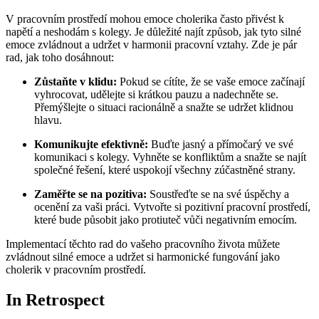
V pracovním prostředí mohou emoce cholerika často přivést k
napětí a neshodám s kolegy. Je důležité najít způsob, jak tyto silné
emoce zvládnout a udržet v harmonii pracovní vztahy. Zde je pár
rad, jak toho dosáhnout:
Zůstaňte v klidu:
Pokud se cítíte, že se vaše emoce začínají
vyhrocovat, udělejte si krátkou pauzu a nadechněte se.
Přemýšlejte o situaci racionálně a snažte se udržet klidnou
hlavu.
Komunikujte efektivně:
Buďte jasný a přímočarý ve své
komunikaci s kolegy. Vyhněte se konfliktům a snažte se najít
společné řešení, které uspokojí všechny zúčastněné strany.
Zaměřte se na pozitiva:
Soustřeďte se na své úspěchy a
ocenění za vaši práci. Vytvořte si pozitivní pracovní prostředí,
které bude působit jako protiuteč vůči negativním emocím.
Implementací těchto rad do vašeho pracovního života můžete
zvládnout silné emoce a udržet si harmonické fungování jako
cholerik v pracovním prostředí.
In Retrospect