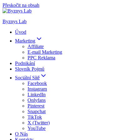
Přeskočit na obsah
Byznys Lab
Úvod
Marketing
Affiliate
E-mail Marketing
PPC Reklama
Podnikání
Slovník Pojmů
Sociální Sítě
Facebook
Instagram
LinkedIn
Onlyfans
Pinterest
Snapchat
TikTok
X (Twitter)
YouTube
O Nás
Kontakty