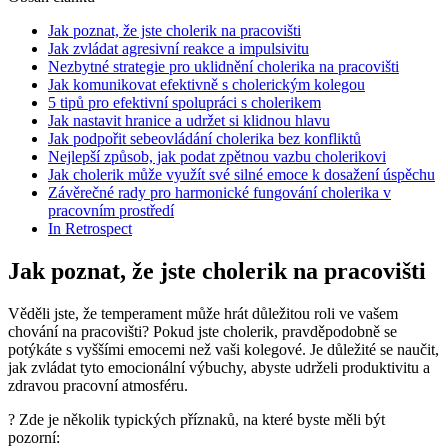
Jak poznat, že jste cholerik na pracovišti
Jak zvládat agresivní reakce a impulsivitu
Nezbytné strategie pro uklidnění cholerika na pracovišti
Jak komunikovat efektivně s cholerickým kolegou
5 tipů pro efektivní spolupráci s cholerikem
Jak nastavit hranice a udržet si klidnou hlavu
Jak podpořit sebeovládání cholerika bez konfliktů
Nejlepší způsob, jak podat zpětnou vazbu cholerikovi
Jak cholerik může využít své silné emoce k dosažení úspěchu
Závěrečné rady pro harmonické fungování cholerika v
pracovním prostředí
In Retrospect
Jak poznat, že jste cholerik na pracovišti
Věděli jste, že temperament může hrát důležitou roli ve vašem
chování na pracovišti? Pokud jste cholerik, pravděpodobně se
potýkáte s vyššími emocemi než vaši kolegové. Je důležité se naučit,
jak zvládat tyto emocionální výbuchy, abyste udrželi produktivitu a
zdravou pracovní atmosféru.
? Zde je několik typických příznaků, na které byste měli být
pozorní: