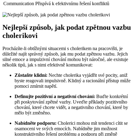
Communication
Přispívá k efektivnímu řešení konfliktů
Nejlepší způsob, jak podat zpětnou vazbu
cholerikovi
Procházíte-li obtížnými situacemi s cholerikem na pracovišti, je
důležité najít správný způsob, jak mu podat zpětnou vazbu. Jejich
silné emoce a impulzivní chování mohou být náročné, ale existuje
několik tipů, jak s nimi efektivně komunikovat:
Zůstaňte klidní:
Nechte cholerika vyjádřit své pocity, aniž
byste reagovali impulsivně. Klidný a racionální přístup může
pomoci zmírnit napětí.
Definujte pozitivní a negativní chování:
Buďte konkrétní
při poskytování zpětné vazby. Uveďte příklady pozitivního
chování, které chcete vidět, a negativního chování, které by
mělo být změněno.
Nabídněte podporu:
Cholerici mohou mít tendenci cítit se
osamoceni ve svých emocích. Nabídněte jim možnost
konstruktivního řešení problému a podporu při změně