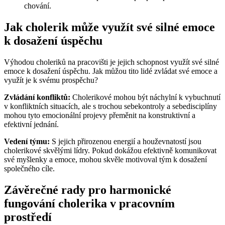
chování.
Jak cholerik může využít své silné emoce
k dosažení úspěchu
Výhodou choleriků na pracovišti je jejich schopnost využít své silné
emoce k dosažení úspěchu. Jak můžou tito lidé zvládat své emoce a
využít je k svému prospěchu?
Zvládání konfliktů:
Cholerikové mohou být náchylní k vybuchnutí
v konfliktních situacích, ale s trochou sebekontroly a sebedisciplíny
mohou tyto emocionální projevy přeměnit na konstruktivní a
efektivní jednání.
Vedení týmu:
S jejich přirozenou energií a houževnatostí jsou
cholerikové skvělými lídry. Pokud dokážou efektivně komunikovat
své myšlenky a emoce, mohou skvěle motivoval tým k dosažení
společného cíle.
Závěrečné rady pro harmonické
fungování cholerika v pracovním
prostředí