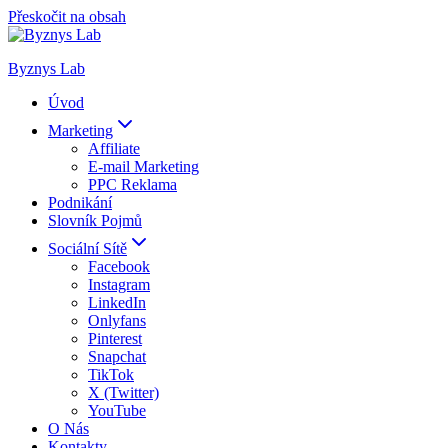
Přeskočit na obsah
Byznys Lab
Úvod
Marketing
Affiliate
E-mail Marketing
PPC Reklama
Podnikání
Slovník Pojmů
Sociální Sítě
Facebook
Instagram
LinkedIn
Onlyfans
Pinterest
Snapchat
TikTok
X (Twitter)
YouTube
O Nás
Kontakty