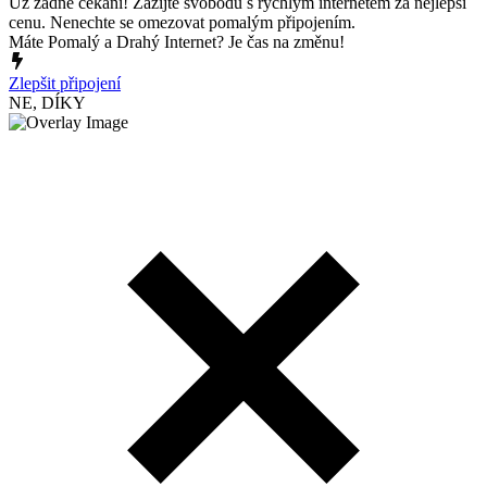
Už žádné čekání! Zažijte svobodu s rychlým internetem za nejlepší
cenu. Nenechte se omezovat pomalým připojením.
Máte Pomalý a Drahý Internet? Je čas na změnu!
Zlepšit připojení
NE, DÍKY