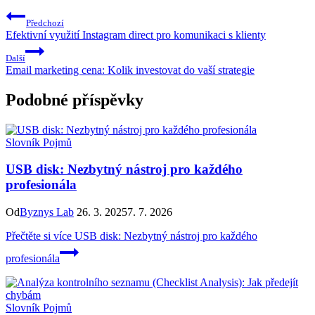
Předchozí
Efektivní využití Instagram direct pro komunikaci s klienty
Další
Email marketing cena: Kolik investovat do vaší strategie
Podobné příspěvky
Slovník Pojmů
USB disk: Nezbytný nástroj pro každého
profesionála
Od
Byznys Lab
26. 3. 2025
7. 7. 2026
Přečtěte si více
USB disk: Nezbytný nástroj pro každého
profesionála
Slovník Pojmů