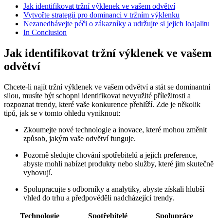
Jak identifikovat tržní výklenek ve vašem odvětví
Vytvořte strategii pro dominanci v tržním výklenku
Nezanedbávejte péči o zákazníky a udržujte si jejich loajalitu
In Conclusion
Jak identifikovat tržní výklenek ve vašem
odvětví
Chcete-li najít tržní výklenek ve vašem odvětví a stát se dominantní
silou, musíte být schopni identifikovat nevyužité příležitosti a
rozpoznat trendy, které vaše konkurence přehlíží. Zde je několik
tipů, jak se v tomto ohledu vyniknout:
Zkoumejte nové technologie a inovace, které mohou změnit
způsob, jakým vaše odvětví funguje.
Pozorně sledujte chování spotřebitelů a jejich preference,
abyste mohli nabízet produkty nebo služby, které jim skutečně
vyhovují.
Spolupracujte s odborníky a analytiky, abyste získali hlubší
vhled do trhu a předpověděli nadcházející trendy.
Technologie
Spotřebitelé
Spolupráce