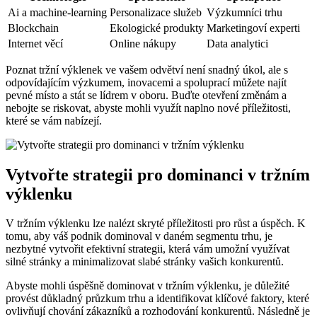
Ai a machine-learning
Personalizace služeb
Výzkumníci trhu
Blockchain
Ekologické produkty
Marketingoví experti
Internet věcí
Online nákupy
Data analytici
Poznat tržní výklenek ve vašem odvětví není snadný úkol, ale s
odpovídajícím výzkumem, inovacemi a spoluprací můžete najít
pevné místo a stát se lídrem v oboru. Buďte otevření změnám a
nebojte se riskovat, abyste mohli využít naplno nové příležitosti,
které se vám nabízejí.
Vytvořte strategii pro dominanci v tržním
výklenku
V tržním výklenku lze nalézt skryté příležitosti pro růst a úspěch. K
tomu, aby váš podnik dominoval v daném segmentu trhu, je
nezbytné vytvořit efektivní strategii, která vám umožní využívat
silné stránky a minimalizovat slabé stránky vašich konkurentů.
Abyste mohli úspěšně dominovat v tržním výklenku, je důležité
provést důkladný průzkum trhu a identifikovat klíčové faktory, které
ovlivňují chování zákazníků a rozhodování konkurentů. Následně je