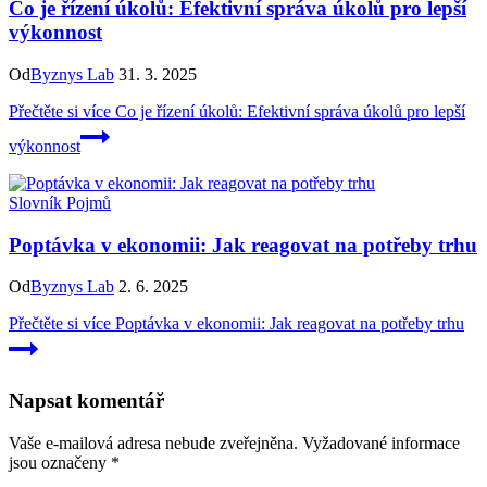
Co je řízení úkolů: Efektivní správa úkolů pro lepší
výkonnost
Od
Byznys Lab
31. 3. 2025
Přečtěte si více
Co je řízení úkolů: Efektivní správa úkolů pro lepší
výkonnost
Slovník Pojmů
Poptávka v ekonomii: Jak reagovat na potřeby trhu
Od
Byznys Lab
2. 6. 2025
Přečtěte si více
Poptávka v ekonomii: Jak reagovat na potřeby trhu
Napsat komentář
Vaše e-mailová adresa nebude zveřejněna.
Vyžadované informace
jsou označeny
*