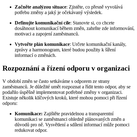
Začněte analýzou situace
: Zjistěte, co přesně vyvolává
potřebu změny a jaký je očekávaný výsledek.
Definujte komunikační cíle
: Stanovte si, co chcete
dosáhnout komunikací během změn, zahrňte zde informování,
motivaci a zapojení zaměstnanců.
Vytvořte plán komunikace
: Určete komunikační kanály,
zprávy a harmonogram, které budou použity k šíření
informací o změnách.
Rozpoznání a řízení odporu v organizaci
V období změn se často setkáváme s odporem ze strany
zaměstnanců. Je důležité umět rozpoznat a řídit tento odpor, aby se
podařilo úspěšně implementovat potřebné změny v organizaci.
Existuje několik klíčových kroků, které mohou pomoci při řízení
odporu:
Komunikace:
Zajištěte pravidelnou a transparentní
komunikaci se zaměstnanci ohledně plánovaných změn a
důvodů pro ně. Vysvětlení a sdílení informací může pomoci
redukovat odpor.