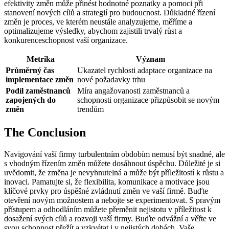
efektivity změn může přinést hodnotné poznatky a pomoci při
stanovení nových cílů a strategií pro budoucnost. Důkladné řízení
změn je proces, ve kterém neustále analyzujeme, měříme a
optimalizujeme výsledky, abychom zajistili trvalý růst a
konkurenceschopnost vaší organizace.
Metrika
Význam
Průměrný čas
Ukazatel rychlosti adaptace organizace na
implementace změn
nové požadavky trhu
Podíl zaměstnanců
Míra angažovanosti zaměstnanců a
zapojených do
schopnosti organizace přizpůsobit se novým
změn
trendům
The Conclusion
Navigování vaší firmy turbulentním obdobím nemusí být snadné, ale
s vhodným řízením změn můžete dosáhnout úspěchu. Důležité je si
uvědomit, že změna je nevyhnutelná a může být příležitostí k růstu a
inovaci. Pamatujte si, že flexibilita, komunikace a motivace jsou
klíčové prvky pro úspěšné zvládnutí změn ve vaší firmě. Buďte
otevření novým možnostem a nebojte se experimentovat. S pravým
přístupem a odhodláním můžete přeměnit nejistotu v příležitost k
dosažení svých cílů a rozvoji vaší firmy. Buďte odvážní a věřte ve
svou schopnost přežít a vzkvétat i v nejistých dobách. Vaše