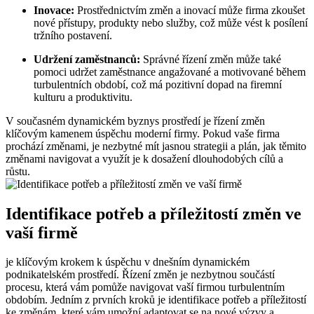
Inovace:
Prostřednictvím změn a inovací může firma zkoušet
nové přístupy, produkty nebo služby, což může vést k posílení
tržního postavení.
Udržení zaměstnanců:
Správné řízení změn může také
pomoci udržet zaměstnance angažované a motivované během
turbulentních období, což má pozitivní dopad na firemní
kulturu a produktivitu.
V současném dynamickém byznys prostředí je řízení změn
klíčovým kamenem úspěchu moderní firmy. Pokud vaše firma
prochází změnami, je nezbytné mít jasnou strategii a plán, jak těmito
změnami navigovat a využít je k dosažení dlouhodobých cílů a
růstu.
Identifikace potřeb a příležitostí změn ve
vaší firmě
je klíčovým krokem k úspěchu v dnešním dynamickém
podnikatelském prostředí. Řízení změn je nezbytnou součástí
procesu, která vám pomůže navigovat vaší firmou turbulentním
obdobím. Jedním z prvních kroků je identifikace potřeb a příležitostí
ke změnám, které vám umožní adaptovat se na nové výzvy a