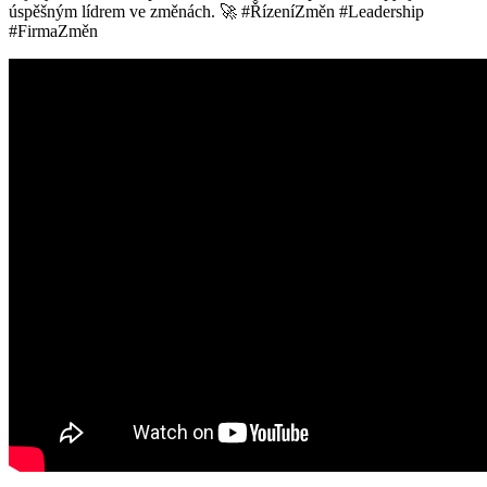
úspěšným lídrem ve změnách. 🚀 #ŘízeníZměn #Leadership
#FirmaZměn