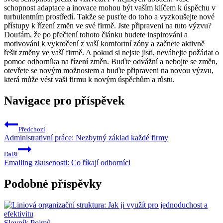
schopnost adaptace a inovace mohou být vaším klíčem k úspěchu v
turbulentním prostředí. Takže se pusťte do toho a vyzkoušejte nové
přístupy k řízení změn ve své firmě. Jste připraveni na tuto výzvu?
Doufám, že po přečtení tohoto článku budete inspirováni a
motivováni k vykročení z vaší komfortní zóny a začnete aktivně
řešit změny ve vaší firmě. A pokud si nejste jisti, neváhejte požádat o
pomoc odborníka na řízení změn. Buďte odvážní a nebojte se změn,
otevřete se novým možnostem a buďte připraveni na novou výzvu,
která může vést vaši firmu k novým úspěchům a růstu.
Navigace pro příspěvek
Předchozí
Administrativní práce: Nezbytný základ každé firmy
Další
Emailing zkusenosti: Co říkají odborníci
Podobné příspěvky
Slovník Pojmů