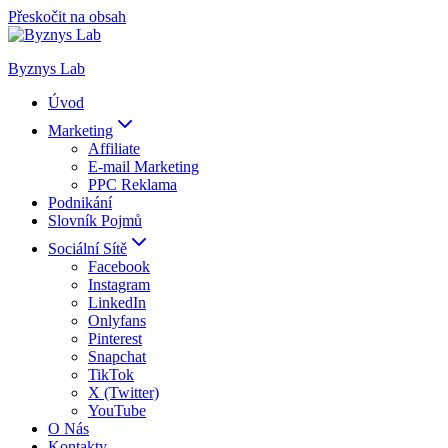
Přeskočit na obsah
Byznys Lab
Úvod
Marketing
Affiliate
E-mail Marketing
PPC Reklama
Podnikání
Slovník Pojmů
Sociální Sítě
Facebook
Instagram
LinkedIn
Onlyfans
Pinterest
Snapchat
TikTok
X (Twitter)
YouTube
O Nás
Kontakty