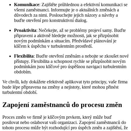
Komunikace
: Zajištěte průhlednou a efektivní komunikaci se
všemi zaměstnanci. Informujte je o aktuálních změnách a
důvodech za nimi. Poslouchejte jejich názory a návrhy a
buďte otevření pro konstruktivní dialog.
Proaktivita
: Nečekejte, až se problémy projeví samy. Buďte
připraveni a aktivně hledejte možnosti, jak se přizpůsobit
novým podmínkám a situacím. Předvídavé plánování je
klíčem k úspěchu v turbulentním prostředí.
Flexibilita
: Buďte otevření změnám a nebojte se zkoušet nové
přístupy. Flexibilita a schopnost rychle se přizpůsobit novým
podmínkám jsou klíčové pro úspěšnou navigaci turbulentním
obdobím.
Ve chvíli, kdy dokážete efektivně aplikovat tyto principy, vaše firma
bude lépe připravena na změny a nejistoty, které mohou přinést
turbulentní období.
Zapojení zaměstnanců do procesu změn
Proces změn ve firmě je klíčovým prvkem, který může buď
posilovat nebo oslabovat vaši organizaci. Zapojení zaměstnanců do
tohoto procesu může být rozhodující pro úspěch změn a zajištění, že