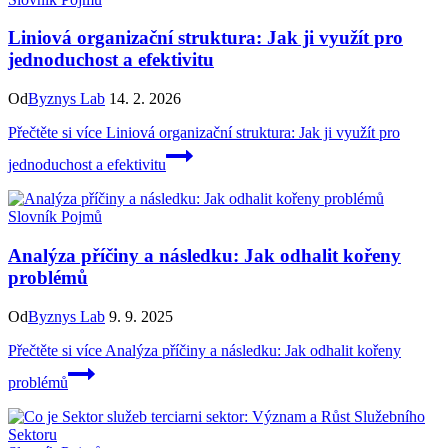
Liniová organizační struktura: Jak ji využít pro
jednoduchost a efektivitu
Od
Byznys Lab
14. 2. 2026
Přečtěte si více
Liniová organizační struktura: Jak ji využít pro
jednoduchost a efektivitu
Slovník Pojmů
Analýza příčiny a následku: Jak odhalit kořeny
problémů
Od
Byznys Lab
9. 9. 2025
Přečtěte si více
Analýza příčiny a následku: Jak odhalit kořeny
problémů