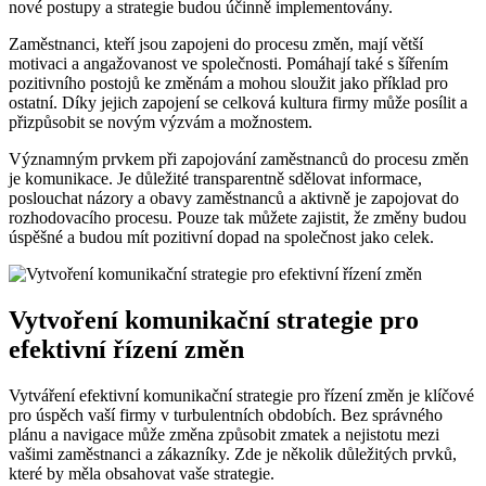
nové postupy a strategie budou účinně implementovány.
Zaměstnanci, kteří jsou zapojeni do procesu změn, mají větší
motivaci a angažovanost ve společnosti. Pomáhají také s šířením
pozitivního postojů ke změnám a mohou sloužit jako příklad pro
ostatní. Díky jejich zapojení se celková kultura firmy může posílit a
přizpůsobit se novým výzvám a možnostem.
Významným prvkem při zapojování zaměstnanců do procesu změn
je komunikace. Je důležité transparentně sdělovat informace,
poslouchat názory a obavy zaměstnanců a aktivně je zapojovat do
rozhodovacího procesu. Pouze tak můžete zajistit, že změny budou
úspěšné a budou mít pozitivní dopad na společnost jako celek.
Vytvoření komunikační strategie pro
efektivní řízení změn
Vytváření efektivní komunikační strategie pro řízení změn je klíčové
pro úspěch vaší firmy v turbulentních obdobích. Bez správného
plánu a navigace může změna způsobit zmatek a nejistotu mezi
vašimi zaměstnanci a zákazníky. Zde je několik důležitých prvků,
které by měla obsahovat vaše strategie.