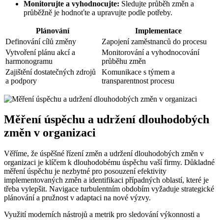
Monitorujte a vyhodnocujte:
Sledujte průběh změn a
průběžně je hodnoťte a upravujte podle potřeby.
Plánování
Implementace
Definování cílů změny
Zapojení zaměstnanců do procesu
Vytvoření plánu akcí a
Monitorování a vyhodnocování
harmonogramu
průběhu změn
Zajištění dostatečných zdrojů
Komunikace s týmem a
a podpory
transparentnost procesu
Měření úspěchu a udržení dlouhodobých
změn v organizaci
Věříme, že úspěšné řízení změn a udržení dlouhodobých změn v
organizaci je klíčem k dlouhodobému úspěchu vaší firmy. Důkladné
měření úspěchu je nezbytné pro posouzení efektivity
implementovaných změn a identifikaci případných oblastí, které je
třeba vylepšit. Navigace turbulentním obdobím vyžaduje strategické
plánování a pružnost v adaptaci na nové výzvy.
Využití moderních nástrojů a metrik pro sledování výkonnosti a