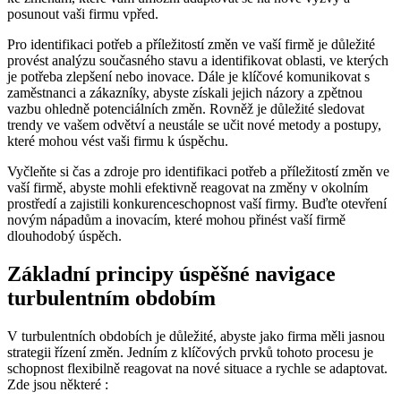
posunout vaši firmu vpřed.
Pro identifikaci potřeb a příležitostí změn ve vaší firmě je důležité
provést analýzu současného stavu a identifikovat oblasti, ve kterých
je potřeba zlepšení nebo inovace. Dále je klíčové komunikovat s
zaměstnanci a zákazníky, abyste získali jejich názory a zpětnou
vazbu ohledně potenciálních změn. Rovněž je důležité sledovat
trendy ve vašem odvětví a neustále se učit nové metody a postupy,
které mohou vést vaši firmu k úspěchu.
Vyčleňte si čas a zdroje pro identifikaci potřeb a příležitostí změn ve
vaší firmě, abyste mohli efektivně reagovat na změny v okolním
prostředí a zajistili konkurenceschopnost vaší firmy. Buďte otevření
novým nápadům a inovacím, které mohou přinést vaší firmě
dlouhodobý úspěch.
Základní principy úspěšné navigace
turbulentním obdobím
V turbulentních obdobích je důležité, abyste jako firma měli jasnou
strategii řízení změn. Jedním z klíčových prvků tohoto procesu je
schopnost flexibilně reagovat na nové situace a rychle se adaptovat.
Zde jsou některé :