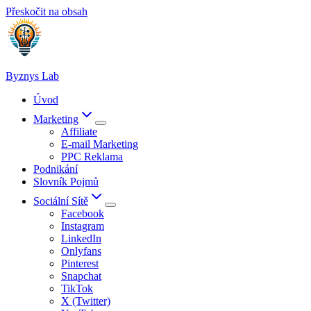
Přeskočit na obsah
Byznys Lab
Úvod
Marketing
Affiliate
E-mail Marketing
PPC Reklama
Podnikání
Slovník Pojmů
Sociální Sítě
Facebook
Instagram
LinkedIn
Onlyfans
Pinterest
Snapchat
TikTok
X (Twitter)