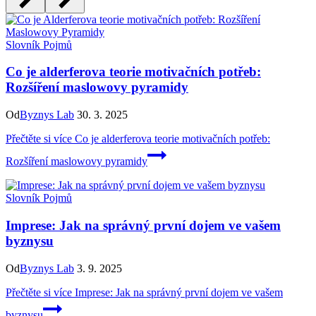
Slovník Pojmů
Co je alderferova teorie motivačních potřeb:
Rozšíření maslowovy pyramidy
Od
Byznys Lab
30. 3. 2025
Přečtěte si více
Co je alderferova teorie motivačních potřeb:
Rozšíření maslowovy pyramidy
Slovník Pojmů
Imprese: Jak na správný první dojem ve vašem
byznysu
Od
Byznys Lab
3. 9. 2025
Přečtěte si více
Imprese: Jak na správný první dojem ve vašem
byznysu