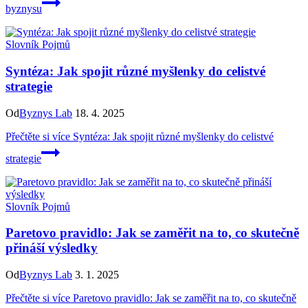
byznysu
Slovník Pojmů
Syntéza: Jak spojit různé myšlenky do celistvé
strategie
Od
Byznys Lab
18. 4. 2025
Přečtěte si více
Syntéza: Jak spojit různé myšlenky do celistvé
strategie
Slovník Pojmů
Paretovo pravidlo: Jak se zaměřit na to, co skutečně
přináší výsledky
Od
Byznys Lab
3. 1. 2025
Přečtěte si více
Paretovo pravidlo: Jak se zaměřit na to, co skutečně