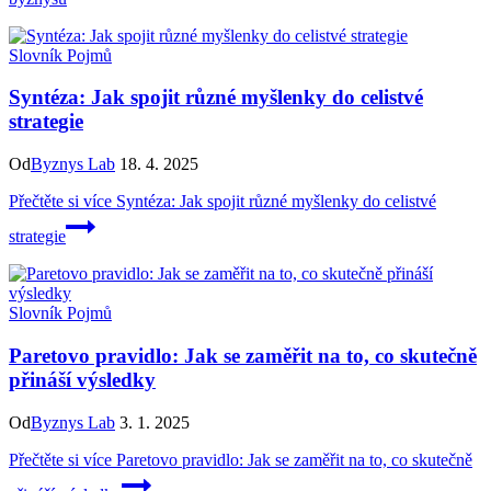
Slovník Pojmů
Syntéza: Jak spojit různé myšlenky do celistvé
strategie
Od
Byznys Lab
18. 4. 2025
Přečtěte si více
Syntéza: Jak spojit různé myšlenky do celistvé
strategie
Slovník Pojmů
Paretovo pravidlo: Jak se zaměřit na to, co skutečně
přináší výsledky
Od
Byznys Lab
3. 1. 2025
Přečtěte si více
Paretovo pravidlo: Jak se zaměřit na to, co skutečně