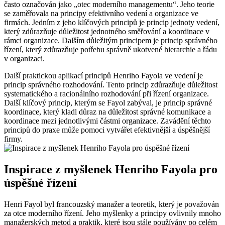
často označován jako „otec moderního managementu“. Jeho teorie
se zaměřovala na principy efektivního vedení a organizace ve
firmách. Jedním z jeho klíčových principů je princip jednoty vedení,
který zdůrazňuje důležitost jednotného směřování a koordinace v
rámci organizace. Dalším důležitým principem je princip správného
řízení, který zdůrazňuje potřebu správně ukotvené hierarchie a řádu
v organizaci.
Další praktickou aplikací principů Henriho Fayola ve vedení je
princip správného rozhodování. Tento princip zdůrazňuje důležitost
systematického a racionálního rozhodování při řízení organizace.
Další klíčový princip, kterým se Fayol zabýval, je princip správné
koordinace, který kladl důraz na důležitost správné komunikace a
koordinace mezi jednotlivými částmi organizace. Zavádění těchto
principů do praxe může pomoci vytvářet efektivnější a úspěšnější
firmy.
Inspirace z myšlenek Henriho Fayola pro
úspěšné řízení
Henri Fayol byl francouzský manažer a teoretik, který je považován
za otce moderního řízení. Jeho myšlenky a principy ovlivnily mnoho
manažerských metod a praktik, které jsou stále používány po celém