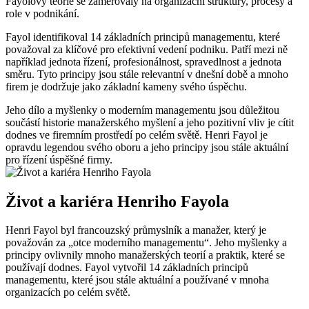
Fayolovy teorie se zaměřovaly na organizační struktury, procesy a
role v podnikání.
Fayol identifikoval 14 základních principů managementu, které
považoval za klíčové pro efektivní vedení podniku. Patří mezi ně
například jednota řízení, profesionálnost, spravedlnost a jednota
směru. Tyto principy jsou stále relevantní v dnešní době a mnoho
firem je dodržuje jako základní kameny svého úspěchu.
Jeho dílo a myšlenky o moderním managementu jsou důležitou
součástí historie manažerského myšlení a jeho pozitivní vliv je cítit
dodnes ve firemním prostředí po celém světě. Henri Fayol je
opravdu legendou svého oboru a jeho principy jsou stále aktuální
pro řízení úspěšné firmy.
Život a kariéra Henriho Fayola
Henri Fayol byl francouzský průmyslník a manažer, který je
považován za „otce moderního managementu“. Jeho myšlenky a
principy ovlivnily mnoho manažerských teorií a praktik, které se
používají dodnes. Fayol vytvořil 14 základních principů
managementu, které jsou stále aktuální a používané v mnoha
organizacích po celém světě.