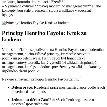
strukturu, kontrolu, koordinaci a řízení**
– Významně ovlivnil **rozvoj moderního managementu** a jeho
koncepty jsou stále předmětem studia a aplikace v současném
byznysu
Principy Henriho Fayola: Krok za
krokem
V dnešním článku se podíváme na Henriho Fayola, otce moderního
managementu, a jeho klíčové principy, které stále ovlivňují
podnikání po celém světě. Henri Fayol byl francouzský
managementový teoretik, který vytvořil 14 základních principů
managementu, které jsou dodnes považovány za základní kameny
úspěšného řízení podniku.
Některé z hlavních principů Henriho Fayola zahrnují:
Dělení práce:
Rozdělení práce mezi zaměstnance podle jejich
dovedností a schopností
Jednotnost účelu:
Zaměření všech členů organizace na
dosažení společného cíle