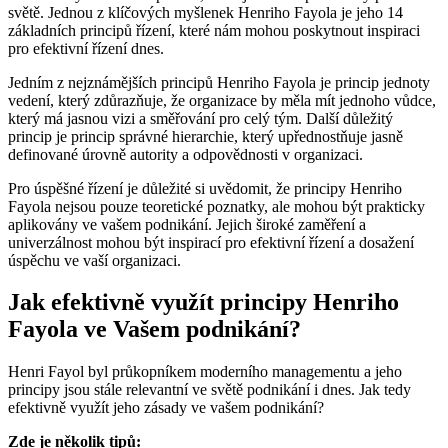
světě. Jednou z klíčových myšlenek Henriho Fayola je jeho 14
základních principů řízení, které nám mohou poskytnout inspiraci
pro efektivní řízení dnes.
Jedním z nejznámějších principů Henriho Fayola je princip jednoty
vedení, který zdůrazňuje, že organizace by měla mít jednoho vůdce,
který má jasnou vizi a směřování pro celý tým. Další důležitý
princip je princip správné hierarchie, který upřednostňuje jasně
definované úrovně autority a odpovědnosti v organizaci.
Pro úspěšné řízení je důležité si uvědomit, že principy Henriho
Fayola nejsou pouze teoretické poznatky, ale mohou být prakticky
aplikovány ve vašem podnikání. Jejich široké zaměření a
univerzálnost mohou být inspirací pro efektivní řízení a dosažení
úspěchu ve vaší organizaci.
Jak efektivně využít principy Henriho
Fayola ve Vašem podnikání?
Henri Fayol byl průkopníkem moderního managementu a jeho
principy jsou stále relevantní ve světě podnikání i dnes. Jak tedy
efektivně využít jeho zásady ve vašem podnikání?
Zde je několik tipů: