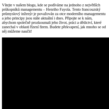
Vítejte v našem blogu, kde se podíváme na jednoho z největších
průkopníků managementu – Henriho Fayola. Tento francouzský
průmyslový inženýr je považován za otce moderního managementu
a jeho principy jsou stále aktuální i dnes. Připojte se k nám,
abychom společně prozkoumali jeho život, práci a dědictví, které
zanechal v oblasti řízení firem. Budete překvapení, jak mnoho se od
něj můžeme naučit!