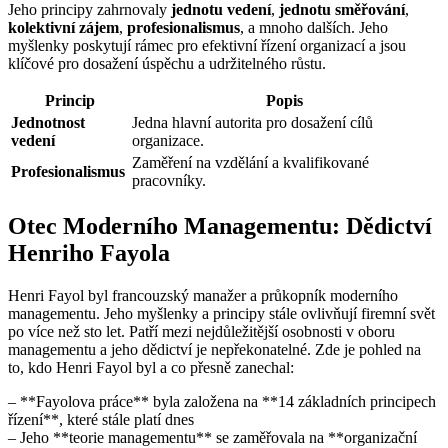
Jeho principy zahrnovaly
jednotu vedení
,
jednotu směřování
,
kolektivní zájem
,
profesionalismus
, a mnoho dalších. Jeho
myšlenky poskytují rámec pro efektivní řízení organizací a jsou
klíčové pro dosažení úspěchu a udržitelného růstu.
Princip
Popis
Jednotnost
Jedna hlavní autorita pro dosažení cílů
vedení
organizace.
Zaměření na vzdělání a kvalifikované
Profesionalismus
pracovníky.
Otec Moderního Managementu: Dědictví
Henriho Fayola
Henri Fayol byl francouzský manažer a průkopník moderního
managementu. Jeho myšlenky a principy stále ovlivňují firemní svět
po více než sto let. Patří mezi nejdůležitější osobnosti v oboru
managementu a jeho dědictví je nepřekonatelné. Zde je pohled na
to, kdo Henri Fayol byl a co přesně zanechal:
– **Fayolova práce** byla založena na **14 základních principech
řízení**, které stále platí dnes
– Jeho **teorie managementu** se zaměřovala na **organizační