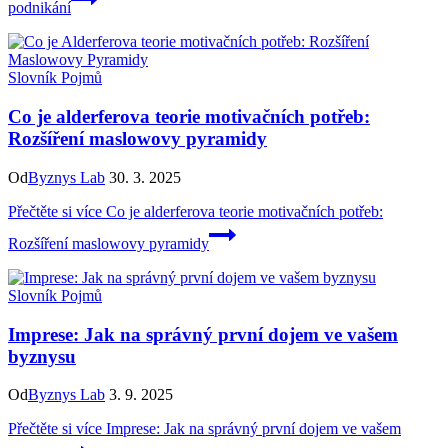
podnikání
Slovník Pojmů
Co je alderferova teorie motivačních potřeb:
Rozšíření maslowovy pyramidy
Od
Byznys Lab
30. 3. 2025
Přečtěte si více
Co je alderferova teorie motivačních potřeb:
Rozšíření maslowovy pyramidy
Slovník Pojmů
Imprese: Jak na správný první dojem ve vašem
byznysu
Od
Byznys Lab
3. 9. 2025
Přečtěte si více
Imprese: Jak na správný první dojem ve vašem