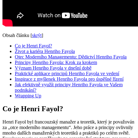
Obsah článku
[
skrýt
]
Co je Henri Fayol?
Život a kariéra Henriho Fayola
Otec Moderního Managementu: Dědictví Henriho Fayola
Principy Henriho Fayola: Krok za krokem
Význam Henriho Fayola v dnešní době
Praktické aplikace principů Henriho Fayola ve vedení
Inspirace z myšlenek Henriho Fayola pro úspěšné řízení
Jak efektivně využít principy Henriho Fayola ve Vašem
podnikání?
Wrapping Up
Co je Henri Fayol?
Henri Fayol byl francouzský manažer a teoretik, který je považován
za „otce moderního managementu“. Jeho práce a principy ovlivnily
mnoho dalších manažerských teoretiků a praktiků po celém světě.