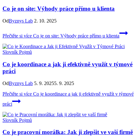
Co je on site: Výhody práce přímo u klienta
Od
Byznys Lab
2. 10. 2025
Přečtěte si více
Co je on site: Výhody práce přímo u klienta
Slovník Pojmů
Co je koordinace a jak ji efektivně využít v týmové
práci
Od
Byznys Lab
5. 9. 2025
5. 9. 2025
Přečtěte si více
Co je koordinace a jak ji efektivně využít v týmové
práci
Slovník Pojmů
Co je pracovní morálka: Jak ji zlepšit ve vaší firmě