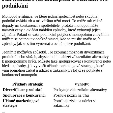
podnikání
Monopol je situace, ve které jediná společnost nebo skupina
podniků ovládá trh a má většinu tržní moci. To může mít vážné
dopady na konkurenci a spotřebitele, protože monopol může
nastavit ceny a ovládat nabídku způsoby, které vyhovují jejich
zájmům. Pokud se vaše podnikání potýká s monopolním chováním,
můžete se ocitnout v obtížné situaci, kde se musíte snažit najít
způsoby, jak se s tím vyrovnat a ochránit své podnikání.
Jedním z možných způsobů, , je zkoumat možnosti diverzifikace
produktů nebo služeb, abyste mohli nabízet zákazníkům alternativy
k monopolnímu hráči. Můžete také spolupracovat s konkurencí nebo
hledat způsoby, jak vytvořit účinné marketingové strategie, které
vám pomohou získat a udržet si zákazníky, i když se potýkáte s
konkurencí monopolu.
Příklady strategií:
Výhody:
Diverzifikace produktů
Poskytuje zákazníkům alternativy
Spolupráce s konkurencí
Posiluje pozici na trhu
Účinné marketingové
Pomáhají získat a udržet si
strategie
zákazníky