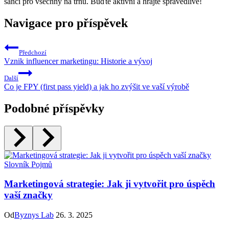
šancí pro všechny na trhu. Buďte aktivní a hrajte spravedlivě!
Navigace pro příspěvek
Předchozí
Vznik influencer marketingu: Historie a vývoj
Další
Co je FPY (first pass yield) a jak ho zvýšit ve vaší výrobě
Podobné příspěvky
Slovník Pojmů
Marketingová strategie: Jak ji vytvořit pro úspěch
vaší značky
Od
Byznys Lab
26. 3. 2025