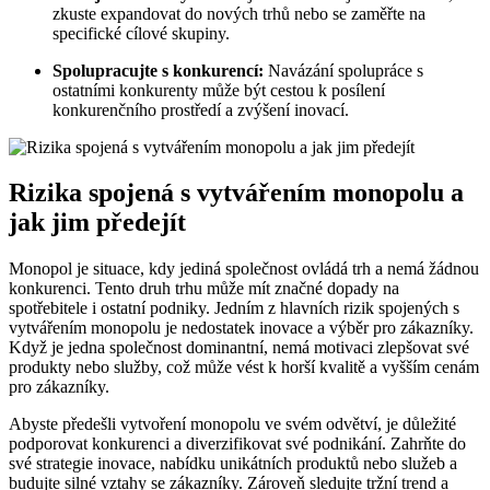
zkuste expandovat do nových trhů nebo se zaměřte na
specifické cílové skupiny.
Spolupracujte s konkurencí:
Navázání spolupráce s
ostatními konkurenty může být cestou k posílení
konkurenčního prostředí a zvýšení inovací.
Rizika spojená s vytvářením monopolu a
jak jim předejít
Monopol je situace, kdy jediná společnost ovládá trh a nemá žádnou
konkurenci. Tento druh trhu může mít značné dopady na
spotřebitele i ostatní podniky. Jedním z hlavních rizik spojených s
vytvářením monopolu je nedostatek inovace a výběr pro zákazníky.
Když je jedna společnost dominantní, nemá motivaci zlepšovat své
produkty nebo služby, což může vést k horší kvalitě a vyšším cenám
pro zákazníky.
Abyste předešli vytvoření monopolu ve svém odvětví, je důležité
podporovat konkurenci a diverzifikovat své podnikání. Zahrňte do
své strategie inovace, nabídku unikátních produktů nebo služeb a
budujte silné vztahy se zákazníky. Zároveň sledujte tržní trend a