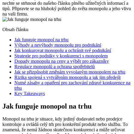
nechte se strhnout do našeho článku plného užitečných informací a
tipů. Připravte se na hluboký pohled do světa monopolu a jeho vlivu
na vaši firmu.
Obsah článku
Jak funguje monopol na trhu
Výhody a nevýhody monopolu pro podnikání
Jak konkurovat monopolu a ochránit své podnikání
Strategie pro podniky v konkurenci s monopolem
Dopady monopolu na ceny a výběr pro zákazníky
Regulace monopolů a ochrana spotřebitelů
Jak se přizpůsobit změnám vyvolaným monopolem na trhu
Rizika spojená s vytvářením monopolu a jak jim předejít
Nutné zásahy a opatření pro zachování zdravé konkurence na
trhu
Key Takeaways
Jak funguje monopol na trhu
Monopol na trhu je situace, kdy jediný dodavatel nebo prodejce
kontroluje a ovládá celý trh pro konkrétní produkt nebo službu. To
znamená, že nemá žádnou skutečnou konkurenci a může určovat