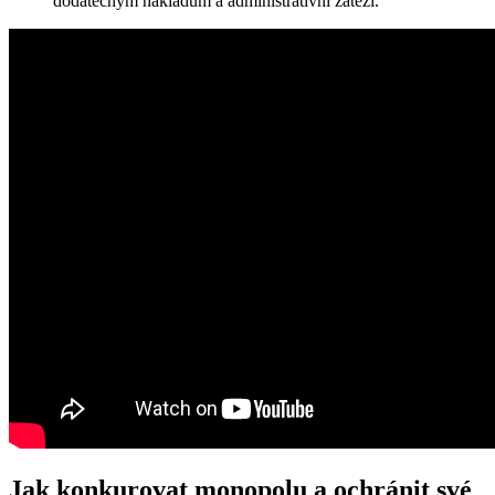
dodatečným nákladům a administrativní zátěži.
Jak konkurovat monopolu a ochránit své