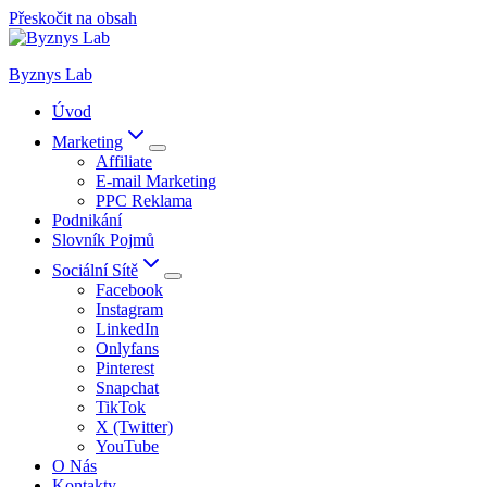
Přeskočit na obsah
Byznys Lab
Úvod
Marketing
Affiliate
E-mail Marketing
PPC Reklama
Podnikání
Slovník Pojmů
Sociální Sítě
Facebook
Instagram
LinkedIn
Onlyfans
Pinterest
Snapchat
TikTok
X (Twitter)
YouTube
O Nás
Kontakty