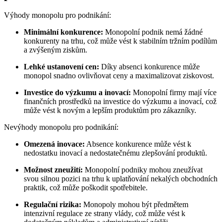
Výhody monopolu pro podnikání:
Minimální konkurence:
Monopolní podnik nemá žádné
konkurenty na trhu, což může vést k stabilním tržním podílům
a zvýšeným ziskům.
Lehké ustanovení cen:
Díky absenci konkurence může
monopol snadno ovlivňovat ceny a maximalizovat ziskovost.
Investice do výzkumu a inovací:
Monopolní firmy mají více
finančních prostředků na investice do výzkumu a inovací, což
může vést k novým a lepším produktům pro zákazníky.
Nevýhody monopolu pro podnikání:
Omezená inovace:
Absence konkurence může vést k
nedostatku inovací a nedostatečnému zlepšování produktů.
Možnost zneužití:
Monopolní podniky mohou zneužívat
svou silnou pozici na trhu k uplatňování nekalých obchodních
praktik, což může poškodit spotřebitele.
Regulační rizika:
Monopoly mohou být předmětem
intenzivní regulace ze strany vlády, což může vést k