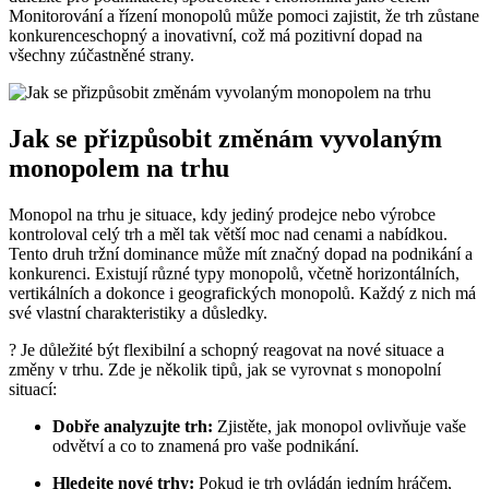
Monitorování a řízení monopolů může pomoci zajistit, že trh zůstane
konkurenceschopný a inovativní, což má pozitivní dopad na
všechny zúčastněné strany.
Jak se přizpůsobit změnám vyvolaným
monopolem na trhu
Monopol na trhu je situace, kdy jediný prodejce nebo výrobce
kontroloval celý trh a měl tak větší moc nad cenami a nabídkou.
Tento druh tržní dominance může mít značný dopad na podnikání a
konkurenci. Existují různé typy monopolů, včetně horizontálních,
vertikálních a dokonce i geografických monopolů. Každý z nich má
své vlastní charakteristiky a důsledky.
? Je důležité být flexibilní a schopný reagovat na nové situace a
změny v trhu. Zde je několik tipů, jak se vyrovnat s monopolní
situací:
Dobře analyzujte trh:
Zjistěte, jak monopol ovlivňuje vaše
odvětví a co to znamená pro vaše podnikání.
Hledejte nové trhy:
Pokud je trh ovládán jedním hráčem,