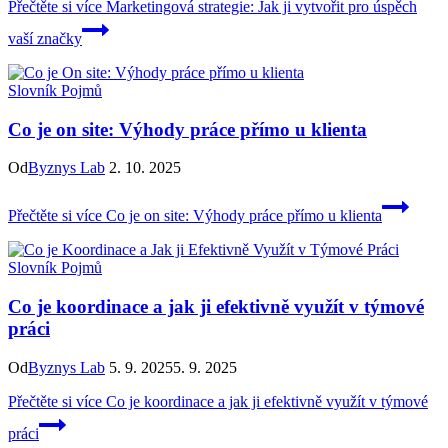
Přečtěte si více
Marketingová strategie: Jak ji vytvořit pro úspěch
vaší značky
Slovník Pojmů
Co je on site: Výhody práce přímo u klienta
Od
Byznys Lab
2. 10. 2025
Přečtěte si více
Co je on site: Výhody práce přímo u klienta
Slovník Pojmů
Co je koordinace a jak ji efektivně využít v týmové
práci
Od
Byznys Lab
5. 9. 2025
5. 9. 2025
Přečtěte si více
Co je koordinace a jak ji efektivně využít v týmové
práci