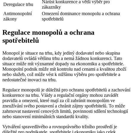
Nárůst konkurence a větší výběr pro
Deregulace trhu
zákazníky
Antimonopolní
Omezení dominance monopolu a ochrana
zákony
spotřebitelů
Regulace monopolů a ochrana
spotřebitelů
Monopol je situace na trhu, kdy jediný dodavatel nebo skupina
dodavatelů ovládá většinu trhu a nemá žádnou konkurenci. Tato
situace může mít významné dopady na ekonomiku a spotřebitele.
Monopolní podnik může mít kontrolu nad cenami a kvalitou zboží
nebo služeb, což může vést k nižšímu výběru pro spotřebitele a
nedostatečné inovaci na trhu.
Regulace monopolů je důležitá pro ochranu spotřebitelů a zachování
konkurence na trhu. Vlády a regulační orgány mohou zavádět
pravidla a omezení, které mají za cíl zabránit monopolům ve
zneužívání svého postavení a chránit zájmy spotřebitelů. To může
zahrnovat nastavení cenových limitů, povinnosti sdílení technologií
nebo stanovení minimálních standardů kvality.
Vytváření spravedlivého a rovnoprávného tržního prostředí je
důležité pro podnikatele, spotřebitele i ekonomiku jako celek.