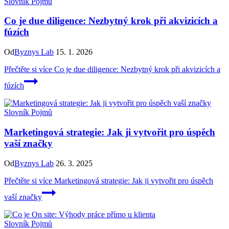
Slovník Pojmů
Co je due diligence: Nezbytný krok při akvizicích a
fúzích
Od
Byznys Lab
15. 1. 2026
Přečtěte si více
Co je due diligence: Nezbytný krok při akvizicích a
fúzích
Slovník Pojmů
Marketingová strategie: Jak ji vytvořit pro úspěch
vaší značky
Od
Byznys Lab
26. 3. 2025
Přečtěte si více
Marketingová strategie: Jak ji vytvořit pro úspěch
vaší značky
Slovník Pojmů