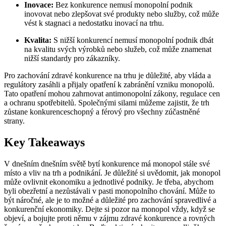
Inovace:
Bez konkurence nemusí monopolní podnik
inovovat nebo zlepšovat své produkty nebo služby, což může
vést k stagnaci a nedostatku inovací na trhu.
Kvalita:
S nižší konkurencí nemusí monopolní podnik dbát
na kvalitu svých výrobků nebo služeb, což může znamenat
nižší standardy pro zákazníky.
Pro zachování zdravé konkurence na trhu je důležité, aby vláda a
regulátory zasáhli a přijaly opatření k zabránění vzniku monopolů.
Tato opatření mohou zahrnovat antimonopolní zákony, regulace cen
a ochranu spotřebitelů. Společnými silami můžeme zajistit, že trh
zůstane konkurenceschopný a férový pro všechny zúčastněné
strany.
Key Takeaways
V dnešním dnešním světě bytí konkurence má monopol stále své
místo a vliv na trh a podnikání. Je důležité si uvědomit, jak monopol
může ovlivnit ekonomiku a jednotlivé podniky. Je třeba, abychom
byli obezřetní a nezůstávali v pasti monopolního chování. Může to
být náročné, ale je to možné a důležité pro zachování spravedlivé a
konkurenční ekonomiky. Dejte si pozor na monopol vždy, když se
objeví, a bojujte proti němu v zájmu zdravé konkurence a rovných