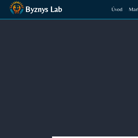
Přeskočit
Byznys Lab
Úvod
Mar
na
obsah