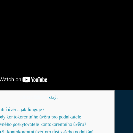
Obsah článku
[
skrýt
]
tní úvěr a jak funguje?
dy kontokorentního úvěru pro podnikatele
rávného poskytovatele kontokorentního úvěru?
užít kontokorentní úvěr pro růst vašeho podnikání