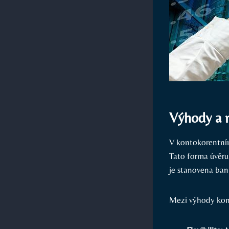
Výhody a 
V kontokorentním
Tato forma úvěru
je stanovena ban
Mezi výhody kont