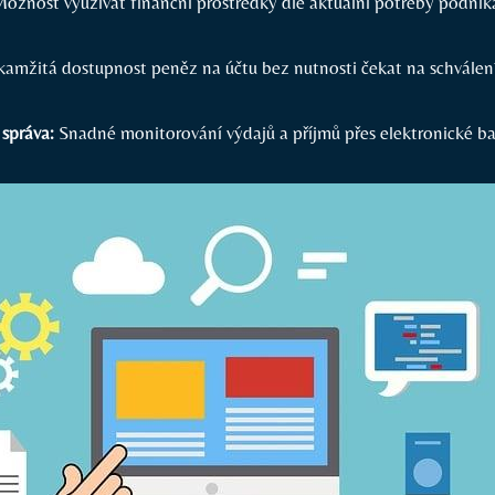
ožnost využívat finanční prostředky dle aktuální potřeby podnik
amžitá dostupnost peněz na účtu bez nutnosti čekat na schválení
správa:
Snadné monitorování výdajů a příjmů přes elektronické ba