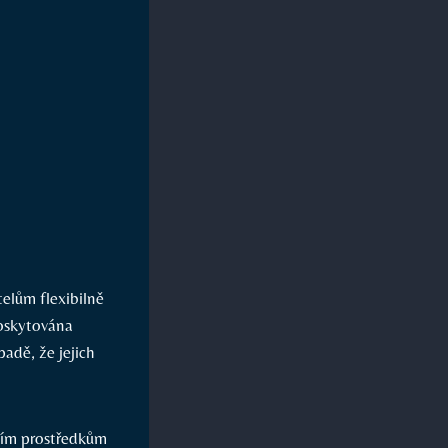
elům flexibilně
poskytována
adě, že jejich
ním prostředkům