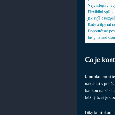
Nejčastější chyb
Flexibilní splác
Jak zvýšit bezpe
Rady a tipy od o
Doporučené post
Insights and Con
Co je kont
Kontokorentní úv
nakládat s penězi
bankou na základ
běžný účet je do
Díky kontokorent