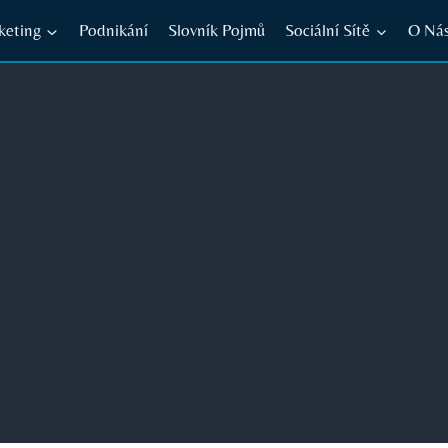
keting
Podnikání
Slovník Pojmů
Sociální Sítě
O Ná