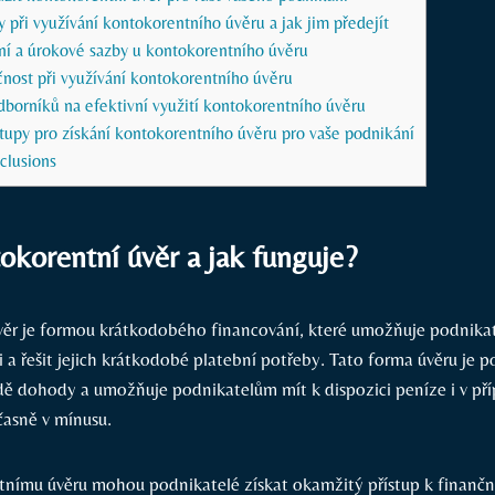
y při využívání kontokorentního úvěru a jak jim předejít
ení a úrokové sazby u kontokorentního úvěru
čnost při využívání kontokorentního úvěru
dborníků na efektivní využití kontokorentního úvěru
upy pro získání kontokorentního úvěru pro vaše podnikání
clusions
okorentní úvěr a jak funguje?
ěr je formou krátkodobého financování, které umožňuje podnikat
 a řešit jejich krátkodobé platební potřeby. Tato forma úvěru je 
ě dohody a umožňuje podnikatelům mít k dispozici peníze i v příp
časně v mínusu.
nímu úvěru mohou podnikatelé získat okamžitý přístup k finanč