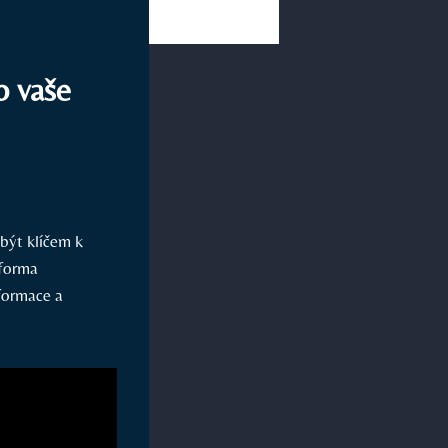
o vaše
 být klíčem k
 forma
nformace a