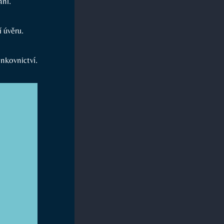
ání.
 úvěru.
nkovnictví.