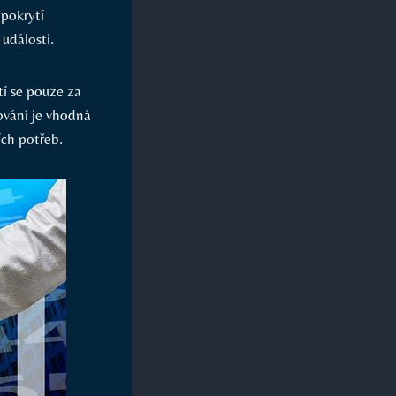
 pokrytí
události.
tí se pouze za
cování je vhodná
ích potřeb.