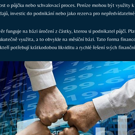
ost o půjčku nebo schvalovací proces. Peníze mohou být využity k
ajů, investic do podnikání nebo jako rezerva pro nepředvídatelné 
r funguje na bázi úročení z částky, kterou si podnikatel půjčí. Pla
 skutečně využita, a to obvykle na měsíční bázi. Tato forma finan
kteří potřebují krátkodobou likviditu a rychlé řešení svých finančn