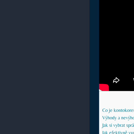
Co je kontokoren
Výhody a nevýho
Jak si vybrat sp
Jak efektivně vy