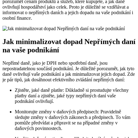
porozumět cenám produktů a služeb, které kupujete, a jak daně
ovlivňují hospodářství jako celek. Proto je důležité se vzdělávat a
informovat o nepřímých daních a jejich dopadu na vaše podnikání i
osobní finance.
Jak minimalizovat dopad Nepřímých daní
na vaše podnikání
Nepřímé daně, jako je DPH nebo spotřební daně, jsou
nepostradatelnou součástí podnikání. Je důležité porozumět, jak tyto
daně ovlivňují vaše podnikání a jak minimalizovat jejich dopad. Zde
je pár tipů, jak dosáhnout efektivního zvládání nepřímých daní:
Zjistěte, jaké daně platíte: Důkladně si prostudujte všechny
platby daní a zjistěte, jaké typy nepřímých daní vaše
podnikání ovlivňují.
Monitorujte změny v daňových předpisech: Pravidelně
sledujte změny v daňových zákonech a předpisech. To vám
pomůže předvídat a připravit se na případné změny v
daňových povinnostech.