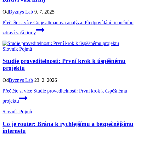
Od
Byznys Lab
9. 7. 2025
Přečtěte si více
Co je altmanova analýza: Předpovídání finančního
zdraví vaší firmy
Slovník Pojmů
Studie proveditelnosti: První krok k úspěšnému
projektu
Od
Byznys Lab
23. 2. 2026
Přečtěte si více
Studie proveditelnosti: První krok k úspěšnému
projektu
Slovník Pojmů
Co je router: Brána k rychlejšímu a bezpečnějšímu
internetu