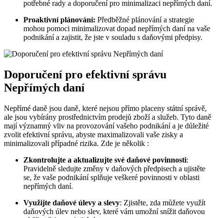
potřebné rady a doporučení pro minimalizaci nepřímých daní.
Proaktivní plánování:
Předběžné plánování a strategie
mohou pomoci minimalizovat dopad nepřímých daní na vaše
podnikání a zajistit, že jste v souladu s daňovými předpisy.
Doporučení pro efektivní správu
Nepřímých daní
Nepřímé daně jsou daně, které nejsou přímo placeny státní správě,
ale jsou vybírány prostřednictvím prodejů zboží a služeb. Tyto daně
mají významný vliv na provozování vašeho podnikání a je důležité
zvolit efektivní správu, abyste maximalizovali vaše zisky a
minimalizovali případné rizika. Zde je několik :
Zkontrolujte a aktualizujte své daňové povinnosti
:
Pravidelně sledujte změny v daňových předpisech a ujistěte
se, že vaše podnikání splňuje veškeré povinnosti v oblasti
nepřímých daní.
Využijte daňové úlevy a slevy
: Zjistěte, zda můžete využít
daňových úlev nebo slev, které vám umožní snížit daňovou