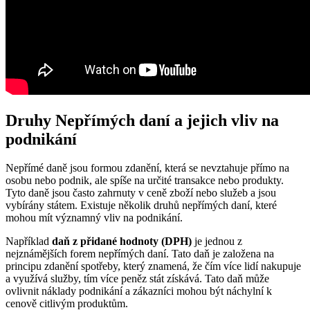
Druhy Nepřímých daní a jejich vliv na
podnikání
Nepřímé daně jsou formou zdanění, která se nevztahuje přímo na
osobu nebo podnik, ale spíše na určité transakce nebo produkty.
Tyto daně jsou často zahrnuty v ceně zboží nebo služeb a jsou
vybírány státem. Existuje několik druhů nepřímých daní, které
mohou mít významný vliv na podnikání.
Například
daň z přidané hodnoty (DPH)
je jednou z
nejznámějších forem nepřímých daní. Tato daň je založena na
principu zdanění spotřeby, který znamená, že čím více lidí nakupuje
a využívá služby, tím více peněz stát získává. Tato daň může
ovlivnit náklady podnikání a zákazníci mohou být náchylní k
cenově citlivým produktům.