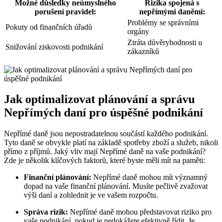
Možné důsledky neúmyslného
Rizika spojená s
porušení pravidel:
nepřímými daněmi:
Problémy se správními
Pokuty od finančních úřadů
orgány
Ztráta důvěryhodnosti u
Snižování ziskovosti podnikání
zákazníků
Jak optimalizovat plánování a správu
Nepřímých daní pro úspěšné podnikání
Nepřímé daně jsou nepostradatelnou součástí každého podnikání.
Tyto daně se obvykle platí na základě spotřeby zboží a služeb, nikoli
přímo z příjmů. Jaký vliv mají Nepřímé daně na vaše podnikání?
Zde je několik klíčových faktorů, které byste měli mít na paměti:
Finanční plánování:
Nepřímé daně mohou mít významný
dopad na vaše finanční plánování. Musíte pečlivě zvažovat
výši daní a zohlednit je ve vašem rozpočtu.
Správa rizik:
Nepřímé daně mohou představovat riziko pro
vaše podnikání, pokud je nedokážete efektivně řídit. Je