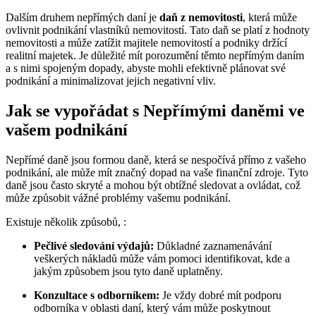
Dalším druhem nepřímých daní je
daň z nemovitosti
, která může
ovlivnit podnikání vlastníků nemovitostí. Tato daň se platí z hodnoty
nemovitosti a může zatížit majitele nemovitostí a podniky držící
realitní majetek. Je důležité mít porozumění těmto nepřímým daním
a s nimi spojeným dopady, abyste mohli efektivně plánovat své
podnikání a minimalizovat jejich negativní vliv.
Jak se vypořádat s Nepřímými daněmi ve
vašem podnikání
Nepřímé daně jsou formou daně, která se nespočívá přímo z vašeho
podnikání, ale může mít značný dopad na vaše finanční zdroje. Tyto
daně jsou často skryté a mohou být obtížné sledovat a ovládat, což
může způsobit vážné problémy vašemu podnikání.
Existuje několik způsobů, :
Pečlivé sledování výdajů:
Důkladné zaznamenávání
veškerých nákladů může vám pomoci identifikovat, kde a
jakým způsobem jsou tyto daně uplatněny.
Konzultace s odborníkem:
Je vždy dobré mít podporu
odborníka v oblasti daní, který vám může poskytnout