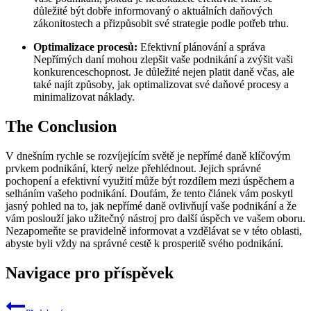
důležité být dobře informovaný o aktuálních daňových
zákonitostech a přizpůsobit své strategie podle potřeb trhu.
Optimalizace procesů:
Efektivní plánování a správa
Nepřímých daní mohou zlepšit vaše podnikání a zvýšit vaši
konkurenceschopnost. Je důležité nejen platit daně včas, ale
také najít způsoby, jak optimalizovat své daňové procesy a
minimalizovat náklady.
The Conclusion
V dnešním rychle se rozvíjejícím světě je nepřímé daně klíčovým
prvkem podnikání, který nelze přehlédnout. Jejich správné
pochopení a efektivní využití může být rozdílem mezi úspěchem a
selháním vašeho podnikání. Doufám, že tento článek vám poskytl
jasný pohled na to, jak nepřímé daně ovlivňují vaše podnikání a že
vám poslouží jako užitečný nástroj pro další úspěch ve vašem oboru.
Nezapomeňte se pravidelně informovat a vzdělávat se v této oblasti,
abyste byli vždy na správné cestě k prosperitě svého podnikání.
Navigace pro příspěvek