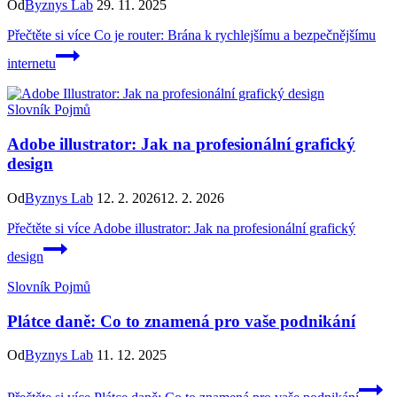
Od
Byznys Lab
29. 11. 2025
Přečtěte si více
Co je router: Brána k rychlejšímu a bezpečnějšímu
internetu
Slovník Pojmů
Adobe illustrator: Jak na profesionální grafický
design
Od
Byznys Lab
12. 2. 2026
12. 2. 2026
Přečtěte si více
Adobe illustrator: Jak na profesionální grafický
design
Slovník Pojmů
Plátce daně: Co to znamená pro vaše podnikání
Od
Byznys Lab
11. 12. 2025