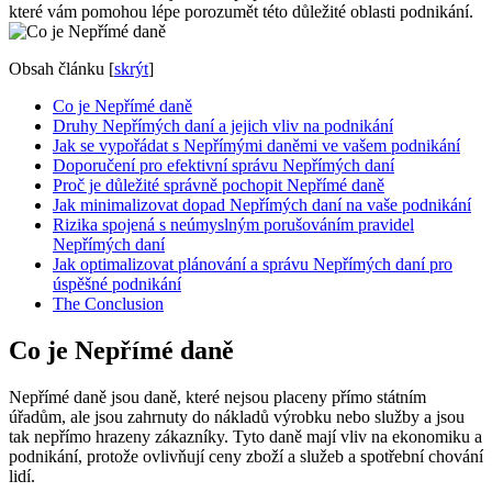
které vám pomohou lépe porozumět této důležité oblasti podnikání.
Obsah článku
[
skrýt
]
Co je Nepřímé daně
Druhy Nepřímých daní a jejich vliv na podnikání
Jak se vypořádat s Nepřímými daněmi ve vašem podnikání
Doporučení pro efektivní správu Nepřímých daní
Proč je důležité správně pochopit Nepřímé daně
Jak minimalizovat dopad Nepřímých daní na vaše podnikání
Rizika spojená s neúmyslným porušováním pravidel
Nepřímých daní
Jak optimalizovat plánování a správu Nepřímých daní pro
úspěšné podnikání
The Conclusion
Co je Nepřímé daně
Nepřímé daně jsou daně, které nejsou placeny přímo státním
úřadům, ale jsou zahrnuty do nákladů výrobku nebo služby a jsou
tak nepřímo hrazeny zákazníky. Tyto daně mají vliv na ekonomiku a
podnikání, protože ovlivňují ceny zboží a služeb a spotřební chování
lidí.