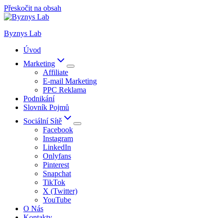
Přeskočit na obsah
Byznys Lab
Úvod
Marketing
Affiliate
E-mail Marketing
PPC Reklama
Podnikání
Slovník Pojmů
Sociální Sítě
Facebook
Instagram
LinkedIn
Onlyfans
Pinterest
Snapchat
TikTok
X (Twitter)
YouTube
O Nás
Kontakty