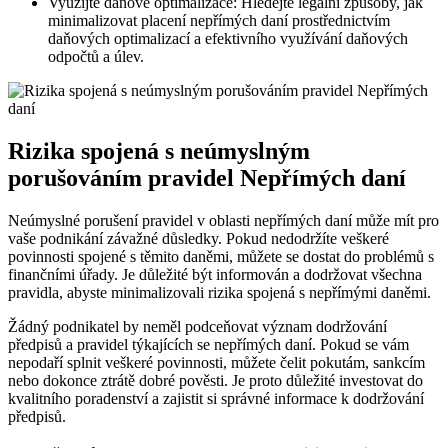
Využijte daňové optimalizace: Hledejte legální způsoby, jak
minimalizovat placení nepřímých daní prostřednictvím
daňových optimalizací a efektivního využívání daňových
odpočtů a úlev.
Rizika spojená s neúmyslným
porušováním pravidel Nepřímých daní
Neúmyslné porušení pravidel v oblasti nepřímých daní může mít pro
vaše podnikání závažné důsledky. Pokud nedodržíte veškeré
povinnosti spojené s těmito daněmi, můžete se dostat do problémů s
finančními úřady. Je důležité být informován a dodržovat všechna
pravidla, abyste minimalizovali rizika spojená s nepřímými daněmi.
Žádný podnikatel by neměl podceňovat význam dodržování
předpisů a pravidel týkajících se nepřímých daní. Pokud se vám
nepodaří splnit veškeré povinnosti, můžete čelit pokutám, sankcím
nebo dokonce ztrátě dobré pověsti. Je proto důležité investovat do
kvalitního poradenství a zajistit si správné informace k dodržování
předpisů.