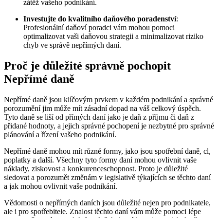
zátěž vašeho podnikání.
Investujte do kvalitního daňového poradenství
:
Profesionální daňoví poradci vám mohou pomoci
optimalizovat vaši daňovou strategii a minimalizovat riziko
chyb ve správě nepřímých daní.
Proč je důležité správně pochopit
Nepřímé daně
Nepřímé daně jsou klíčovým prvkem v každém podnikání a správné
porozumění jim může mít zásadní dopad na váš celkový úspěch.
Tyto daně se liší od přímých daní jako je daň z příjmu či daň z
přidané hodnoty, a jejich správné pochopení je nezbytné pro správné
plánování a řízení vašeho podnikání.
Nepřímé daně mohou mít různé formy, jako jsou spotřební daně, cl,
poplatky a další. Všechny tyto formy daní mohou ovlivnit vaše
náklady, ziskovost a konkurenceschopnost. Proto je důležité
sledovat a porozumět změnám v legislativě týkajících se těchto daní
a jak mohou ovlivnit vaše podnikání.
Vědomosti o nepřímých daních jsou důležité nejen pro podnikatele,
ale i pro spotřebitele. Znalost těchto daní vám může pomoci lépe