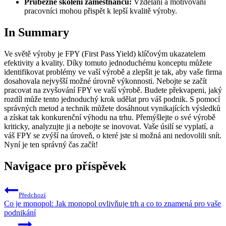
Průběžné školení zaměstnanců:
Vzdělaní a motivovaní
pracovníci mohou přispět k lepší kvalitě výroby.
In Summary
Ve světě výroby je FPY (First Pass Yield) klíčovým ukazatelem
efektivity a kvality. Díky tomuto jednoduchému konceptu můžete
identifikovat problémy ve vaší výrobě a zlepšit je tak, aby vaše firma
dosahovala nejvyšší možné úrovně výkonnosti. Nebojte se začít
pracovat na zvyšování FPY ve vaší výrobě. Budete překvapeni, jaký
rozdíl může tento jednoduchý krok udělat pro váš podnik. S pomocí
správných metod a technik můžete dosáhnout vynikajících výsledků
a získat tak konkurenční výhodu na trhu. Přemýšlejte o své výrobě
kriticky, analyzujte ji a nebojte se inovovat. Vaše úsilí se vyplatí, a
váš FPY se zvýší na úroveň, o které jste si možná ani nedovolili snít.
Nyní je ten správný čas začít!
Navigace pro příspěvek
Předchozí
Co je monopol: Jak monopol ovlivňuje trh a co to znamená pro vaše
podnikání