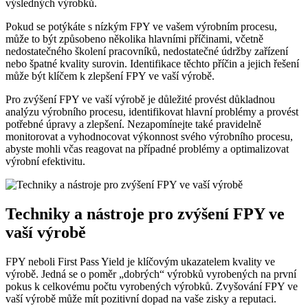
výsledných výrobků.
Pokud se potýkáte s nízkým FPY ve vašem výrobním procesu,
může to být způsobeno několika hlavními příčinami, včetně
nedostatečného školení pracovníků, nedostatečné údržby zařízení
nebo špatné kvality surovin. Identifikace těchto příčin a jejich řešení
může být klíčem k zlepšení FPY ve vaší výrobě.
Pro zvýšení FPY ve vaší výrobě je důležité provést důkladnou
analýzu výrobního procesu, identifikovat hlavní problémy a provést
potřebné úpravy a zlepšení. Nezapomínejte také pravidelně
monitorovat a vyhodnocovat výkonnost svého výrobního procesu,
abyste mohli včas reagovat na případné problémy a optimalizovat
výrobní efektivitu.
Techniky a nástroje pro zvýšení FPY ve
vaší výrobě
FPY neboli First Pass Yield je klíčovým ukazatelem kvality ve
výrobě. Jedná se o poměr „dobrých“ výrobků vyrobených na první
pokus k celkovému počtu vyrobených výrobků. Zvyšování FPY ve
vaší výrobě může mít pozitivní dopad na vaše zisky a reputaci.