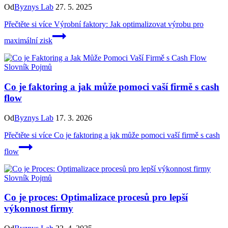
Od
Byznys Lab
27. 5. 2025
Přečtěte si více
Výrobní faktory: Jak optimalizovat výrobu pro
maximální zisk
Slovník Pojmů
Co je faktoring a jak může pomoci vaší firmě s cash
flow
Od
Byznys Lab
17. 3. 2026
Přečtěte si více
Co je faktoring a jak může pomoci vaší firmě s cash
flow
Slovník Pojmů
Co je proces: Optimalizace procesů pro lepší
výkonnost firmy