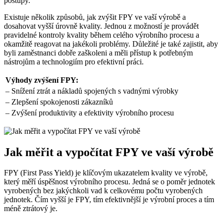
postupy.
Existuje několik způsobů, jak zvýšit FPY ve vaší výrobě a
dosahovat vyšší úrovně kvality. Jednou z možností je provádět
pravidelné kontroly kvality během celého výrobního procesu a
okamžitě reagovat na jakékoli problémy. Důležité je také zajistit, aby
byli zaměstnanci dobře zaškoleni a měli přístup k potřebným
nástrojům a technologiím pro efektivní práci.
Výhody zvýšení FPY:
– Snížení ztrát a nákladů spojených s vadnými výrobky
– Zlepšení spokojenosti zákazníků
– Zvýšení produktivity a efektivity výrobního procesu
Jak měřit a vypočítat FPY ve vaší výrobě
FPY (First Pass Yield) je klíčovým ukazatelem kvality ve výrobě,
který měří úspěšnost výrobního procesu. Jedná se o poměr jednotek
vyrobených bez jakýchkoli vad k celkovému počtu vyrobených
jednotek. Čím vyšší je FPY, tím efektivnější je výrobní proces a tím
méně ztrátový je.