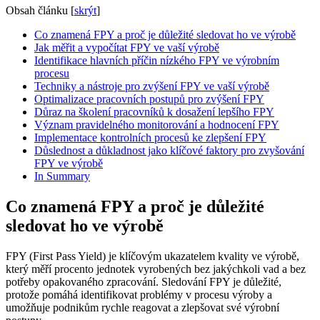
Obsah článku
[
skrýt
]
Co znamená FPY a proč je důležité sledovat ho ve výrobě
Jak měřit a vypočítat FPY ve vaší výrobě
Identifikace hlavních příčin nízkého FPY ve výrobním
procesu
Techniky a nástroje pro zvýšení FPY ve vaší výrobě
Optimalizace pracovních postupů pro zvýšení FPY
Důraz na školení pracovníků k dosažení lepšího FPY
Význam pravidelného monitorování a hodnocení FPY
Implementace kontrolních procesů ke zlepšení FPY
Důslednost a důkladnost jako klíčové faktory pro zvyšování
FPY ve výrobě
In Summary
Co znamená FPY a proč je důležité
sledovat ho ve výrobě
FPY (First Pass Yield) je klíčovým ukazatelem kvality ve výrobě,
který měří procento jednotek vyrobených bez jakýchkoli vad a bez
potřeby opakovaného zpracování. Sledování FPY je důležité,
protože pomáhá identifikovat problémy v procesu výroby a
umožňuje podnikům rychle reagovat a zlepšovat své výrobní