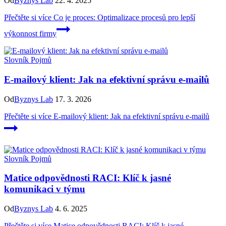
Od
Byznys Lab
22. 4. 2025
Přečtěte si více
Co je proces: Optimalizace procesů pro lepší
výkonnost firmy
Slovník Pojmů
E-mailový klient: Jak na efektivní správu e-mailů
Od
Byznys Lab
17. 3. 2026
Přečtěte si více
E-mailový klient: Jak na efektivní správu e-mailů
Slovník Pojmů
Matice odpovědnosti RACI: Klíč k jasné
komunikaci v týmu
Od
Byznys Lab
4. 6. 2025
Přečtěte si více
Matice odpovědnosti RACI: Klíč k jasné