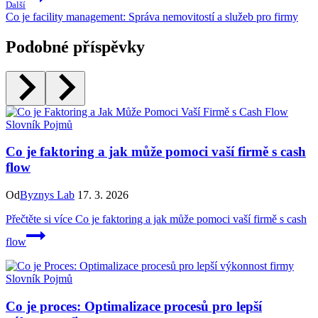
Další
Co je facility management: Správa nemovitostí a služeb pro firmy
Podobné příspěvky
Slovník Pojmů
Co je faktoring a jak může pomoci vaší firmě s cash
flow
Od
Byznys Lab
17. 3. 2026
Přečtěte si více
Co je faktoring a jak může pomoci vaší firmě s cash
flow
Slovník Pojmů
Co je proces: Optimalizace procesů pro lepší