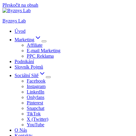
Přeskočit na obsah
Byznys Lab
Úvod
Marketing
Affiliate
E-mail Marketing
PPC Reklama
Podnikání
Slovník Pojmů
Sociální Sítě
Facebook
Instagram
LinkedIn
Onlyfans
Pinterest
Snapchat
TikTok
X (Twitter)
YouTube
O Nás
Kontakty