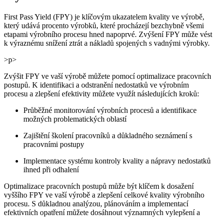
First Pass Yield (FPY) je klíčovým ukazatelem kvality ve výrobě,
který udává procento výrobků, které procházejí bezchybně všemi
etapami výrobního procesu hned napoprvé. Zvýšení FPY může vést
k výraznému snížení ztrát a nákladů spojených s vadnými výrobky.
>p>
Zvýšit FPY ve vaší výrobě můžete pomocí optimalizace pracovních
postupů. K identifikaci a odstranění nedostatků ve výrobním
procesu a zlepšení efektivity můžete využít následujících kroků:
Průběžné monitorování výrobních procesů a identifikace
možných problematických oblastí
Zajištění školení pracovníků a důkladného seznámení s
pracovními postupy
Implementace systému kontroly kvality a nápravy nedostatků
ihned při odhalení
Optimalizace pracovních postupů může být klíčem k dosažení
vyššího FPY ve vaší výrobě a zlepšení celkové kvality výrobního
procesu. S důkladnou analýzou, plánováním a implementací
efektivních opatření můžete dosáhnout významných vylepšení a