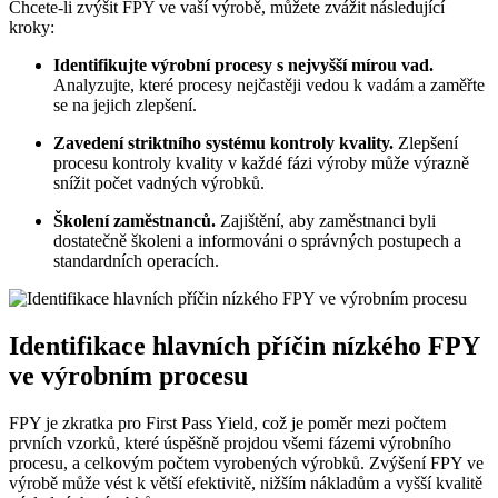
Chcete-li zvýšit FPY ve vaší výrobě, můžete zvážit následující
kroky:
Identifikujte výrobní procesy s nejvyšší mírou vad.
Analyzujte, které procesy nejčastěji vedou k vadám a zaměřte
se na jejich zlepšení.
Zavedení striktního systému kontroly kvality.
Zlepšení
procesu kontroly kvality v každé fázi výroby může výrazně
snížit počet vadných výrobků.
Školení zaměstnanců.
Zajištění, aby zaměstnanci byli
dostatečně školeni a informováni o správných postupech a
standardních operacích.
Identifikace hlavních příčin nízkého FPY
ve výrobním procesu
FPY je zkratka pro First Pass Yield, což je poměr mezi počtem
prvních vzorků, které úspěšně projdou všemi fázemi výrobního
procesu, a celkovým počtem vyrobených výrobků. Zvýšení FPY ve
výrobě může vést k větší efektivitě, nižším nákladům a vyšší kvalitě