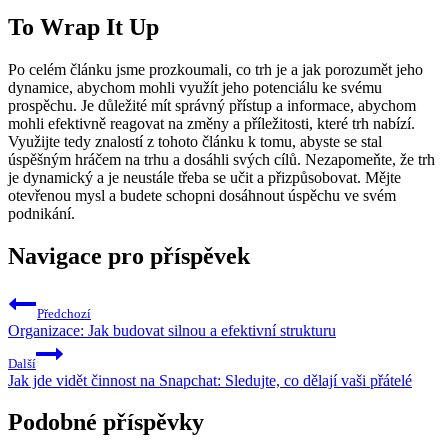
To Wrap It Up
Po celém článku jsme prozkoumali, co trh je a jak porozumět jeho
dynamice, abychom mohli využít jeho potenciálu ke svému
prospěchu. Je důležité mít správný přístup a informace, abychom
mohli efektivně reagovat na změny a příležitosti, které trh nabízí.
Využijte tedy znalostí z tohoto článku k tomu, abyste se stal
úspěšným hráčem na trhu a dosáhli svých cílů. Nezapomeňte, že trh
je dynamický a je neustále třeba se učit a přizpůsobovat. Mějte
otevřenou mysl a budete schopni dosáhnout úspěchu ve svém
podnikání.
Navigace pro příspěvek
Předchozí
Organizace: Jak budovat silnou a efektivní strukturu
Další
Jak jde vidět činnost na Snapchat: Sledujte, co dělají vaši přátelé
Podobné příspěvky