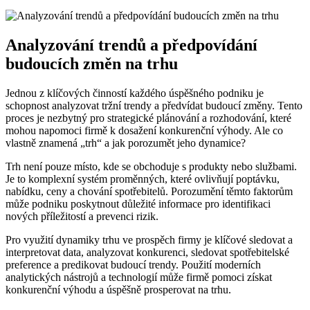
Analyzování trendů a předpovídání
budoucích změn na trhu
Jednou z klíčových činností každého úspěšného podniku je
schopnost analyzovat tržní trendy a předvídat budoucí změny. Tento
proces je nezbytný pro strategické plánování a rozhodování, které
mohou napomoci firmě k dosažení konkurenční výhody. Ale co
vlastně znamená „trh“ a jak porozumět jeho dynamice?
Trh není pouze místo, kde se obchoduje s produkty nebo službami.
Je to komplexní systém proměnných, které ovlivňují poptávku,
nabídku, ceny a chování spotřebitelů. Porozumění těmto faktorům
může podniku poskytnout důležité informace pro identifikaci
nových příležitostí a prevenci rizik.
Pro využití dynamiky trhu ve prospěch firmy je klíčové sledovat a
interpretovat data, analyzovat konkurenci, sledovat spotřebitelské
preference a predikovat budoucí trendy. Použití moderních
analytických nástrojů a technologií může firmě pomoci získat
konkurenční výhodu a úspěšně prosperovat na trhu.