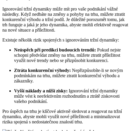
Ignorování tržní dynamiky může mít pro vaše podnikání vážné
následky. Když nedbáte na změny a pohyby na trhu, můžete ztratit
konkurenční výhodu a tržní podíl. Je důležité porozumět tomu, jak
trh funguje a jaká je jeho dynamika, abyste mohli efektivně reagovat
na nové situace a příležitosti.
Existuje několik rizik spojených s ignorováním tržní dynamiky:
Neúspěch při predikci budoucích trendů:
Pokud nejste
schopni předvídat změny na trhu, můžete ztratit příležitost
využít nové trendy nebo se přizpůsobit konkurenci.
Ztráta konkurenční výhody:
Nepřizpůsobíte-li se novým
podmínkám na trhu, můžete ztratit konkurenční výhodu a
zákazníky.
Vyšší náklady a nižší zisky:
Ignorování tržní dynamiky
může vést k neefektivním rozhodnutím a ztrátě ziskovosti
vašeho podnikání.
Pro úspěch na trhu je klíčové aktivně sledovat a reagovat na tržní
dynamiku, abyste mohli využít nové příležitosti a minimalizovat
rizika spojená s nedostatečnou znalostí trhu.