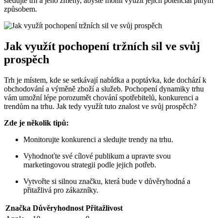
sledujte trh a jeho změny, abyste mohli využít jejich potenciál plným
způsobem.
Jak využít pochopení tržních sil ve svůj
prospěch
Trh je místem, kde se setkávají nabídka a poptávka, kde dochází k
obchodování a výměně zboží a služeb. Pochopení dynamiky trhu
vám umožní lépe porozumět chování spotřebitelů, konkurenci a
trendům na trhu. Jak tedy využít tuto znalost ve svůj prospěch?
Zde je několik tipů:
Monitorujte konkurenci a sledujte trendy na trhu.
Vyhodnoťte své cílové publikum a upravte svou
marketingovou strategii podle jejich potřeb.
Vytvořte si silnou značku, která bude v důvěryhodná a
přitažlivá pro zákazníky.
Značka
Důvěryhodnost
Přitažlivost