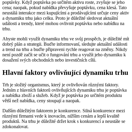
poptávky. Když poptávka po určitém aktivu roste, zvyšuje se jeho
cena; naopak, pokud nabídka převyšuje poptávku, cena klesá. Tato
neustálá interakce mezi kupujícími a prodávajícími určuje ceny aktiv
a dynamiku trhu jako celku. Proto je důležité sledovat aktuální
události a trendy, které mohou ovlivnit poptávku nebo nabídku na
trhu.
Abyste mohli využít dynamiku trhu ve svůj prospěch, je důležité mít
dobrý plán a strategii. Buďte informovaní, sledujte aktuální události
a trend na trhu a buďte připraveni rychle reagovat na změny. Nikdy
není pozdě začít se učit o fungování trhu a využít jeho dynamiku k
dosažení svých obchodních nebo investičních cílů.
Hlavní faktory ovlivňující dynamiku trhu
Trh je složitý organismus, který je ovlivňován různými faktory.
Jedním z hlavních faktorů ovlivňujících dynamiku trhu je poptávka
a nabídka zboží a služeb. Když je poptávka po určitém produktu
větší než nabídka, ceny stoupají a naopak.
Dalším důležitým faktorem je konkurence. Silná konkurence mezi
různými firmami vede k inovacím, nižším cenám a lepší kvalitě
produktů. Na trhu je důležité držet krok s konkurencí a neustále se
zdokonalovat.