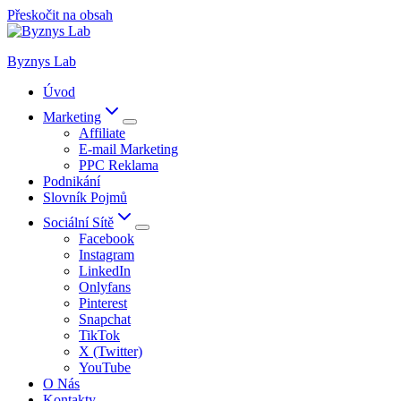
Přeskočit na obsah
Byznys Lab
Úvod
Marketing
Affiliate
E-mail Marketing
PPC Reklama
Podnikání
Slovník Pojmů
Sociální Sítě
Facebook
Instagram
LinkedIn
Onlyfans
Pinterest
Snapchat
TikTok
X (Twitter)
YouTube
O Nás
Kontakty