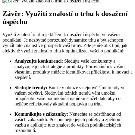
Závěr: Využití znalostí o trhu k dosažení
úspěchu
Využití znalostí o trhu je klíčem k dosažení úspěchu ve vašem
podnikání. Je nezbytné porozumět dynamice trhu a být schopen
využít tuto znalost ve prospěch vaší firmy. Zde je několik tipů, jak
efektivně využít znalostí o trhu k optimalizaci vašeho podnikání:
Analyzujte konkurenci:
Sledujte vaše konkurenty a
analyzujte jejich strategie a produkty. Porovnáním s vašimi
vlastními produkty můžete identifikovat příležitosti k inovaci a
zlepšení.
Sledujte trendy:
Buďte v obraze s nejnovějšími trendy ve
vašem odvětví. Sledování tržních trendů vám umožní
přizpůsobit vaše podnikání a nabídku služeb tak, aby co
nejlépe reflektovaly aktuální poptávku na trhu.
Komunikujte s zákazníky:
Nenechte se odstřihnout od
vašich zákazníků. Poslouchejte jejich potřeby a zpětnou
vazbu a aplikujte tuto znalost do vašich podnikatelských
rozhodnutí.