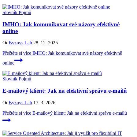
Slovník Pojmů
IMHO: Jak komunikovat své názory efektivně
online
Od
Byznys Lab
28. 12. 2025
Přečtěte si více
IMHO: Jak komunikovat své názory efektivně
online
Slovník Pojmů
E-mailový klient: Jak na efektivní správu e-mailů
Od
Byznys Lab
17. 3. 2026
Přečtěte si více
E-mailový klient: Jak na efektivní správu e-mailů