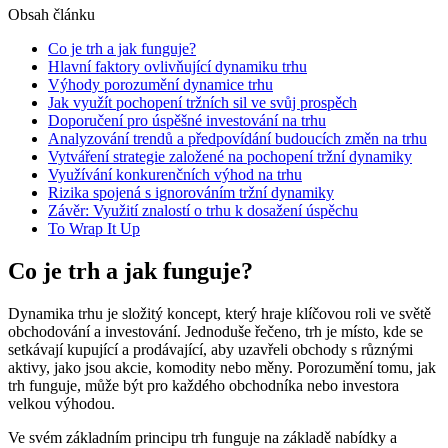
Obsah článku
Co je trh a jak funguje?
Hlavní faktory ovlivňující dynamiku trhu
Výhody porozumění dynamice trhu
Jak využít pochopení tržních sil ve svůj prospěch
Doporučení pro úspěšné investování na trhu
Analyzování trendů a předpovídání budoucích změn na trhu
Vytváření strategie založené na pochopení tržní dynamiky
Využívání konkurenčních výhod na trhu
Rizika spojená s ignorováním tržní dynamiky
Závěr: Využití znalostí o trhu k dosažení úspěchu
To Wrap It Up
Co je trh a jak funguje?
Dynamika trhu je složitý koncept, který hraje klíčovou roli ve světě
obchodování a investování. Jednoduše řečeno, trh je místo, kde se
setkávají kupující a prodávající, aby uzavřeli obchody s různými
aktivy, jako jsou akcie, komodity nebo měny. Porozumění tomu, jak
trh funguje, může být pro každého obchodníka nebo investora
velkou výhodou.
Ve svém základním principu trh funguje na základě nabídky a