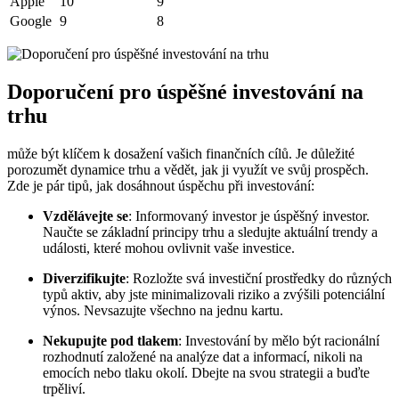
Apple
10
9
Google
9
8
Doporučení pro úspěšné investování na
trhu
může být klíčem k dosažení vašich finančních cílů. Je důležité
porozumět dynamice trhu a vědět, jak ji využít ve svůj prospěch.
Zde je pár tipů, jak dosáhnout úspěchu při investování:
Vzdělávejte se
: Informovaný investor je úspěšný investor.
Naučte se základní principy trhu a sledujte aktuální trendy a
události, které mohou ovlivnit vaše investice.
Diverzifikujte
: Rozložte svá investiční prostředky do různých
typů aktiv, aby jste minimalizovali riziko a zvýšili potenciální
výnos. Nevsazujte všechno na jednu kartu.
Nekupujte pod tlakem
: Investování by mělo být racionální
rozhodnutí založené na analýze dat a informací, nikoli na
emocích nebo tlaku okolí. Dbejte na svou strategii a buďte
trpěliví.