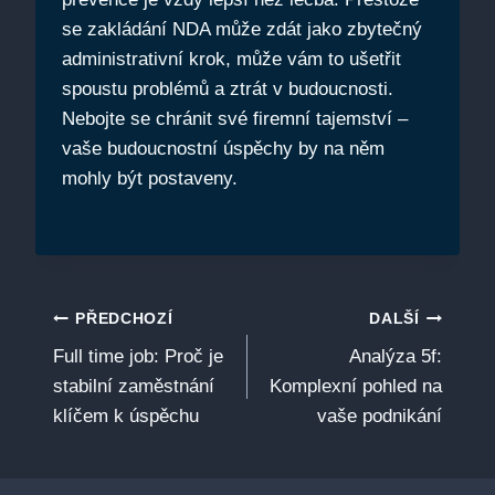
se zakládání NDA může zdát jako zbytečný
administrativní krok, může vám to ušetřit
spoustu problémů a ztrát v budoucnosti.
Nebojte se chránit své firemní tajemství –
vaše budoucnostní úspěchy by na něm
mohly být postaveny.
Navigace
PŘEDCHOZÍ
DALŠÍ
Full time job: Proč je
Analýza 5f:
pro
stabilní zaměstnání
Komplexní pohled na
příspěvek
klíčem k úspěchu
vaše podnikání