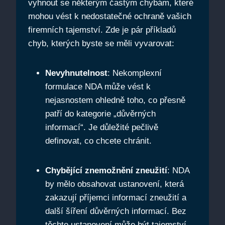
vyhnout se některým častým chybám, které
mohou vést k nedostatečné ochraně vašich
firemních tajemství. Zde je pár příkladů
chyb, kterých byste se měli vyvarovat:
Nevyhnutelnost
: Nekomplexní
formulace NDA může vést k
nejasnostem ohledně toho, co přesně
patří do kategorie „důvěrných
informací“. Je důležité pečlivě
definovat, co chcete chránit.
Chybějící znemožnění zneužití
: NDA
by mělo obsahovat ustanovení, která
zakazují příjemci informací zneužití a
další šíření důvěrných informací. Bez
těchto ustanovení může být tajemství