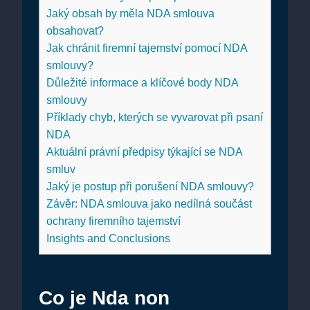
Jaký obsah by měla NDA smlouva
obsahovat?
Jak chránit firemní tajemství pomocí NDA
smlouvy?
Důležité informace a klíčové body NDA
smlouvy
Příklady chyb, kterých se vyvarovat při psaní
NDA
Aktuální právní předpisy týkající se NDA
smluv
Jaký je postup při porušení NDA smlouvy?
Závěr: NDA smlouva jako nedílná součást
ochrany firemního tajemství
Insights and Conclusions
Co je Nda non