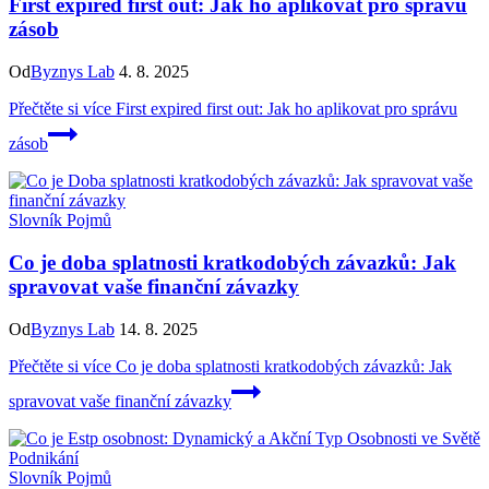
First expired first out: Jak ho aplikovat pro správu
zásob
Od
Byznys Lab
4. 8. 2025
Přečtěte si více
First expired first out: Jak ho aplikovat pro správu
zásob
Slovník Pojmů
Co je doba splatnosti kratkodobých závazků: Jak
spravovat vaše finanční závazky
Od
Byznys Lab
14. 8. 2025
Přečtěte si více
Co je doba splatnosti kratkodobých závazků: Jak
spravovat vaše finanční závazky
Slovník Pojmů