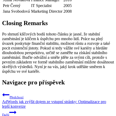
Petr Černý
IT Specialist
2005
Jana Svobodová
Marketing Director
2008
Closing Remarks
Po shrnutí klíčových bodů tohoto článku je jasné, že stabilní
zaměstnání je klíčem k úspěchu pro mnoho lidí. Práce na plný
úvazek poskytuje finanční stabilitu, možnost růstu a rozvoje a také
pocit existenční jistoty. Pokud si tedy vážíte své kariéry a hledáte
dlouhodobou perspektivu, určitě se zaměřte na získání stabilního
zaměstnání. Buďte odvážní a směle jděte za svými cíli, protože s
pevným základem ve formě stabilního zaměstnání můžete dosáhnout
skvělých výsledků. Nyní je na vás, jaký krok uděláte směrem k
úspěchu ve své kariéře.
Navigace pro příspěvek
Předchozí
AdWords jak zvýšit dojem ze vstupní stránky: Optimalizace pro
lepší konverze
Další