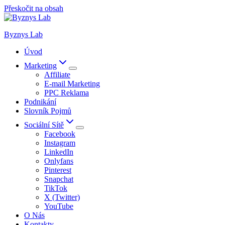
Přeskočit na obsah
Byznys Lab
Úvod
Marketing
Affiliate
E-mail Marketing
PPC Reklama
Podnikání
Slovník Pojmů
Sociální Sítě
Facebook
Instagram
LinkedIn
Onlyfans
Pinterest
Snapchat
TikTok
X (Twitter)
YouTube
O Nás
Kontakty