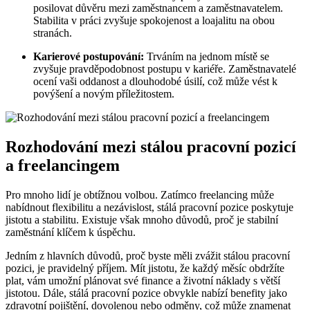
posilovat důvěru mezi zaměstnancem a zaměstnavatelem.
Stabilita v práci zvyšuje spokojenost a loajalitu na obou
stranách.
Karierové postupování:
Trváním na jednom místě se
zvyšuje pravděpodobnost postupu v kariéře. Zaměstnavatelé
ocení vaši oddanost a dlouhodobé úsilí, což může vést k
povýšení a novým příležitostem.
Rozhodování mezi stálou pracovní pozicí
a freelancingem
Pro mnoho lidí je obtížnou volbou. Zatímco freelancing může
nabídnout flexibilitu a nezávislost, stálá pracovní pozice poskytuje
jistotu a stabilitu. Existuje však mnoho důvodů, proč je stabilní
zaměstnání klíčem k úspěchu.
Jedním z hlavních důvodů, proč byste měli zvážit stálou pracovní
pozici, je pravidelný příjem. Mít jistotu, že každý měsíc obdržíte
plat, vám umožní plánovat své finance a životní náklady s větší
jistotou. Dále, stálá pracovní pozice obvykle nabízí benefity jako
zdravotní pojištění, dovolenou nebo odměny, což může znamenat