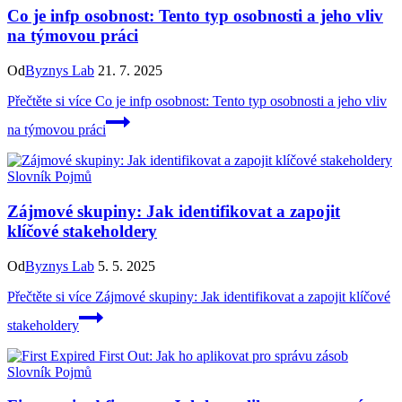
Co je infp osobnost: Tento typ osobnosti a jeho vliv
na týmovou práci
Od
Byznys Lab
21. 7. 2025
Přečtěte si více
Co je infp osobnost: Tento typ osobnosti a jeho vliv
na týmovou práci
Slovník Pojmů
Zájmové skupiny: Jak identifikovat a zapojit
klíčové stakeholdery
Od
Byznys Lab
5. 5. 2025
Přečtěte si více
Zájmové skupiny: Jak identifikovat a zapojit klíčové
stakeholdery
Slovník Pojmů