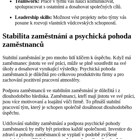
Teamwork:
Práce v týmu vás naučí komunikovat,
spolupracovat s ostatními a dosahovat společných cílů.
Leadership skills:
Možnost vést projekty nebo týmy vás
posune k rozvoji vlastních vůdcovských schopností.
Stabilita zaměstnání a psychická pohoda
zaměstnanců
Stabilní zaměstnání je pro mnoho lidí klíčem k úspěchu. Když má
zaměstnanec jistotu ve své práci, může se plně soustředit na své
úkoly a dosahovat vynikající výsledky. Psychická pohoda
zaměstnanců je důležitá pro celkovou produktivitu firmy a pro
zachování pozitivní pracovní atmosféry.
Podpora zaměstnanců ve stabilním zaměstnání je důležitá i z
dlouhodobého hlediska. Zaměstnanci, kteří mají jistotu ve své práci,
jsou více motivovaní a loajální vůči firmě. To přináší stabilní
pracovní tým, který je schopen společně dosáhnout dlouhodobého
úspěchu.
Udržování stability zaměstnání a podpora psychické pohody
zaměstnanců by měly být prioritou každé společnosti. Investice do
zdraví a pohody zaměstnanců se vyplatí v podobě zvýšené