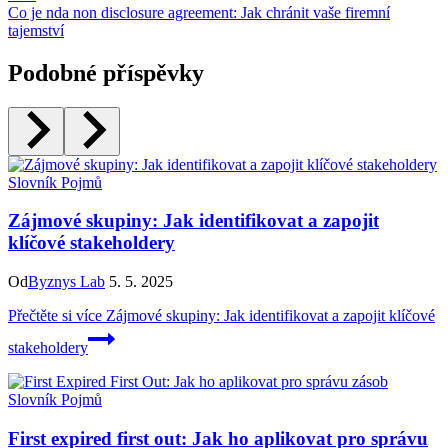
Co je nda non disclosure agreement: Jak chránit vaše firemní
tajemství
Podobné příspěvky
Slovník Pojmů
Zájmové skupiny: Jak identifikovat a zapojit
klíčové stakeholdery
Od
Byznys Lab
5. 5. 2025
Přečtěte si více
Zájmové skupiny: Jak identifikovat a zapojit klíčové
stakeholdery
Slovník Pojmů
First expired first out: Jak ho aplikovat pro správu