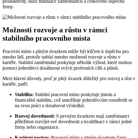
produktivity, nižší fluktuace zaměstnanců a celkového úspěchu
firmy.
Možnosti rozvoje a růstu v rámci
stabilního pracovního místa
Pracovní místo s plným úvazkem může být klíčem k úspěchu pro
mnoho lidí, protože nabízí mnoho možností rozvoje a růstu v
kariéře. Stabilní zaměstnání poskytuje několik výhod, které mohou
pomoci jednotlivci dosáhnout svých profesních cílů a plánů.
Mezi hlavní důvody, proč je plný úvazek důležitý pro rozvoj a růst v
kariéře, patří:
Stabilita:
Stabilní pracovní místo poskytuje jistotu a
financiální stabilitu, což umožňuje jednotlivcům soustředit se
na svou práci a dosahovat výsledků.
Rozvoj dovedností:
S pevným úvazkem mají zaměstnanci
příležitost rozvíjet své dovednosti a kvalifikaci v rámci jedné
firmy nebo organizace.
Kariérní postup:
Pracovní místo s plným úvazkem často