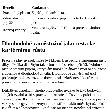
Benefit
Explanation
Pravidelný příjem
Zajišťuje finanční stabilitu.
Zdravotní
Snížení nákladů v případě potřeby lékařské
pojištění
péče.
Možnost zvyšování příjmu a profesionálního
Rozvoj kariéry
růstu.
Dlouhodobé zaměstnání jako cesta ke
kariérnímu růstu
Práce na plný úvazek může být klíčem k úspěchu a kariérnímu růstu
díky několika důležitým faktorům, které s sebou přináší. Jedním z
nich je stabilní příjem, který vám umožní plánovat svou budoucnost
a dosahovat dlouhodobých cílů. Dlouhodobé zaměstnání také
poskytuje možnost rozvoje dovedností a zkušeností, které vám
pomohou posunout se vpřed ve vaší kariéře.
Důležitým aspektem plného pracovního úvazku je také budování
silných vztahů a sítí v pracovním prostředí. Trávíte v práci mnoho
času a právě dlouhodobé zaměstnání vám pomůže vytvořit si pevné
vazby s kolegy a nadřízenými. Tato síť kontaktů může být užitečná
jak při řešení pracovních úkolů, tak při hledání nových příležitostí v