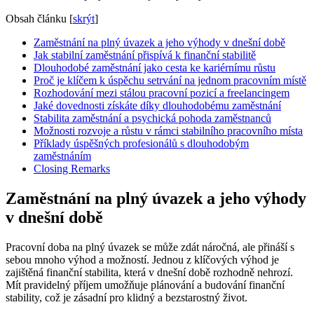
Obsah článku
[
skrýt
]
Zaměstnání na plný úvazek a jeho výhody v dnešní době
Jak stabilní zaměstnání přispívá k finanční stabilitě
Dlouhodobé zaměstnání jako cesta ke kariérnímu růstu
Proč je klíčem k úspěchu setrvání na jednom pracovním místě
Rozhodování mezi stálou pracovní pozicí a freelancingem
Jaké dovednosti získáte díky dlouhodobému zaměstnání
Stabilita zaměstnání a psychická pohoda zaměstnanců
Možnosti rozvoje a růstu v rámci stabilního pracovního místa
Příklady úspěšných profesionálů s dlouhodobým
zaměstnáním
Closing Remarks
Zaměstnání na plný úvazek a jeho výhody
v dnešní době
Pracovní doba na plný úvazek se může zdát náročná, ale přináší s
sebou mnoho výhod a možností. Jednou z klíčových výhod je
zajištěná finanční stabilita, která v dnešní době rozhodně nehrozí.
Mít pravidelný příjem umožňuje plánování a budování finanční
stability, což je zásadní pro klidný a bezstarostný život.