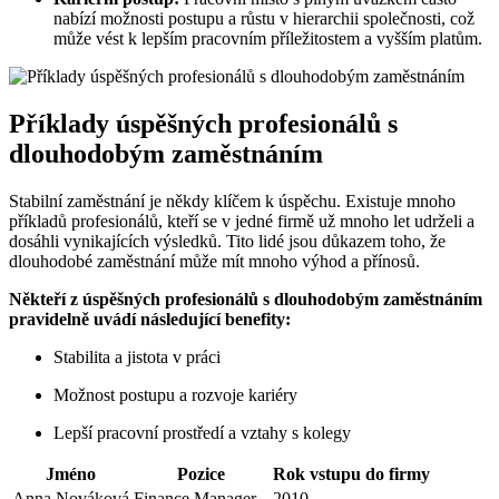
nabízí možnosti postupu a růstu v hierarchii společnosti, což
může vést k lepším pracovním příležitostem a vyšším platům.
Příklady úspěšných profesionálů s
dlouhodobým zaměstnáním
Stabilní zaměstnání je někdy klíčem k úspěchu. Existuje mnoho
příkladů profesionálů, kteří se v jedné firmě už mnoho let udrželi a
dosáhli vynikajících výsledků. Tito lidé jsou důkazem toho, že
dlouhodobé zaměstnání může mít mnoho výhod a přínosů.
Někteří z úspěšných profesionálů s dlouhodobým zaměstnáním
pravidelně uvádí následující benefity:
Stabilita a jistota v práci
Možnost postupu a rozvoje kariéry
Lepší pracovní prostředí a vztahy s kolegy
Jméno
Pozice
Rok vstupu do firmy
Anna Nováková
Finance Manager
2010