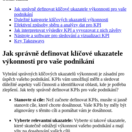
Jak správně definovat klíčové ukazatele výkonnosti pro vaše
podnikání
Duležité kategorie klíčových ukazatelů výkonnosti
Efektivní způsoby sběru a analýzy dat pro KPI
Jak interpretovat výsledky KPI a vyvozovat z nich závěry
Nástroje a software pro sledování a vizualizaci KPI
Key Takeaways
Jak správně definovat klíčové ukazatele
výkonnosti pro vaše podnikání
Vybrání správných klíčových ukazatelů výkonnosti je zásadní pro
úspěch vašeho podnikání. KPIs vám umožňují měřit a sledovat
důležité aspekty vaší činnosti a identifikovat oblasti, kde je potřeba
zlepšení. Jak tedy správně definovat KPIs pro vaše podnikání?
Stanovte si cíle:
Než začnete definovat KPIs, musíte si jasně
stanovit cíle, které chcete dosáhnout. Vaše KPIs by měly být
alignovány s těmito cíli a pomáhat vám je dosáhnout.
Vyberte relevantní ukazatele:
Vyberte si takové ukazatele,
které skutečně odrážejí výkonnost vašeho podnikání a mají
vliv na dosahování vašich cílů.