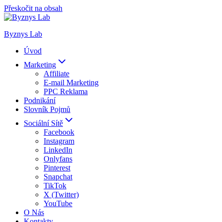
Přeskočit na obsah
Byznys Lab
Úvod
Marketing
Affiliate
E-mail Marketing
PPC Reklama
Podnikání
Slovník Pojmů
Sociální Sítě
Facebook
Instagram
LinkedIn
Onlyfans
Pinterest
Snapchat
TikTok
X (Twitter)
YouTube
O Nás
Kontakty