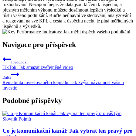
rozhodování. Nezapomínejte, že data jsou klíčem k úspěchu, a
přesným měřením výkonu můžete dosáhnout lepších výsledků a
růstu vašeho podnikání. Buďte neúnavní ve sledování, analyzování
a reagování na své KPI, a cesta k úspěchu nechť je plná měřitelných
úspěchů a výsledků.
Navigace pro příspěvek
Předchozí
TikTok: Jak smazat zveřejněné video
Další
Rentabilita investovaného kapitálu: Jak zvýšit návratnost vašich
investic
Podobné příspěvky
Slovník Pojmů
Co je komunikační kanál: Jak vybrat ten pravý pro