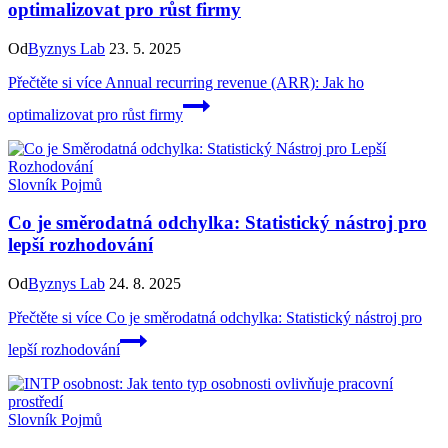
optimalizovat pro růst firmy
Od
Byznys Lab
23. 5. 2025
Přečtěte si více
Annual recurring revenue (ARR): Jak ho
optimalizovat pro růst firmy
Slovník Pojmů
Co je směrodatná odchylka: Statistický nástroj pro
lepší rozhodování
Od
Byznys Lab
24. 8. 2025
Přečtěte si více
Co je směrodatná odchylka: Statistický nástroj pro
lepší rozhodování
Slovník Pojmů