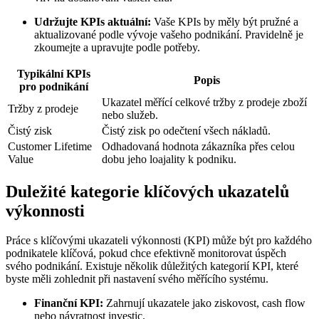
Udržujte KPIs aktuální:
Vaše KPIs by měly být pružné a
aktualizované podle vývoje vašeho podnikání. Pravidelně je
zkoumejte a upravujte podle potřeby.
Typikální KPIs
Popis
pro podnikání
Ukazatel měřící celkové tržby z prodeje zboží
Tržby z prodeje
nebo služeb.
Čistý zisk
Čistý zisk po odečtení všech nákladů.
Customer Lifetime
Odhadovaná hodnota zákazníka přes celou
Value
dobu jeho loajality k podniku.
Duležité kategorie klíčových ukazatelů
výkonnosti
Práce s klíčovými ukazateli výkonnosti (KPI) může být pro každého
podnikatele klíčová, pokud chce efektivně monitorovat úspěch
svého podnikání. Existuje několik důležitých kategorií KPI, které
byste měli zohlednit při nastavení svého měřícího systému.
Finanční KPI:
Zahrnují ukazatele jako ziskovost, cash flow
nebo návratnost investic.