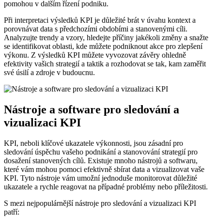
pomohou v dalším řízení podniku.
Při interpretaci výsledků KPI je důležité brát v úvahu kontext a
porovnávat data s předchozími obdobími a stanovenými cíli.
Analyzujte trendy a vzory, hledejte příčiny jakékoli změny a snažte
se identifikovat oblasti, kde můžete podniknout akce pro zlepšení
výkonu. Z výsledků KPI můžete vyvozovat závěry ohledně
efektivity vašich strategií a taktik a rozhodovat se tak, kam zaměřit
své úsilí a zdroje v budoucnu.
Nástroje a software pro sledování a
vizualizaci KPI
KPI, neboli klíčové ukazatele výkonnosti, jsou zásadní pro
sledování úspěchu vašeho podnikání a stanovování strategií pro
dosažení stanovených cílů. Existuje mnoho nástrojů a softwaru,
které vám mohou pomoci efektivně sbírat data a vizualizovat vaše
KPI. Tyto nástroje vám umožní jednoduše monitorovat důležité
ukazatele a rychle reagovat na případné problémy nebo příležitosti.
S mezi nejpopulárnější nástroje pro sledování a vizualizaci KPI
patří: