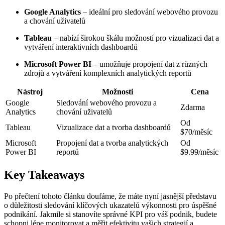
Google Analytics
– ideální pro sledování webového provozu
a chování uživatelů
Tableau
– nabízí širokou škálu možností pro vizualizaci dat a
vytváření interaktivních dashboardů
Microsoft Power BI
– umožňuje propojení dat z různých
zdrojů a vytváření komplexních analytických reportů
Nástroj
Možnosti
Cena
Google
Sledování webového provozu a
Zdarma
Analytics
chování uživatelů
Od
Tableau
Vizualizace dat a tvorba dashboardů
$70/měsíc
Microsoft
Propojení dat a tvorba analytických
Od
Power BI
reportů
$9.99/měsíc
Key Takeaways
Po přečtení tohoto článku doufáme, že máte nyní jasnější představu
o důležitosti sledování klíčových ukazatelů výkonnosti pro úspěšné
podnikání. Jakmile si stanovíte správné KPI pro váš podnik, budete
schopni lépe monitorovat a měřit efektivitu vašich strategií a