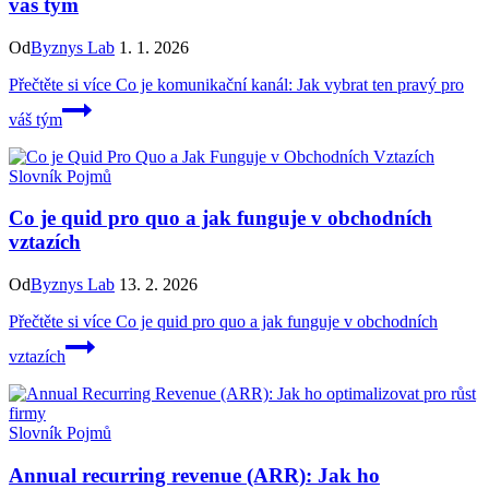
váš tým
Od
Byznys Lab
1. 1. 2026
Přečtěte si více
Co je komunikační kanál: Jak vybrat ten pravý pro
váš tým
Slovník Pojmů
Co je quid pro quo a jak funguje v obchodních
vztazích
Od
Byznys Lab
13. 2. 2026
Přečtěte si více
Co je quid pro quo a jak funguje v obchodních
vztazích
Slovník Pojmů
Annual recurring revenue (ARR): Jak ho