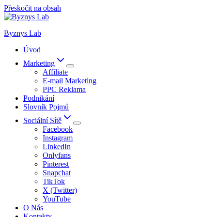
Přeskočit na obsah
Byznys Lab
Úvod
Marketing
Affiliate
E-mail Marketing
PPC Reklama
Podnikání
Slovník Pojmů
Sociální Sítě
Facebook
Instagram
LinkedIn
Onlyfans
Pinterest
Snapchat
TikTok
X (Twitter)
YouTube
O Nás
Kontakty