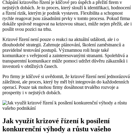
Chápání krizového řízení je klíčové pro úspěch a přežití firem v
nejistých dobách. Je to proces, který slouží k identifikaci, hodnocení
a řízení rizik, kterým je podnik vystaven. Flexibilita a schopnost
rychle reagovat jsou zásadními prvky v tomto procesu. Pokud firma
dokáže správně reagovat na krizovou situaci, může nejen přežít, ale i
posílit svou pozici na trhu.
Krizové řízení není pouze o reakci na aktuální události, ale i o
dlouhodobé strategii. Zahrnuje plánování, školení zaměstnanců a
pravidelné testování postupů. Významnou roli hraje také
komunikace s veřejností a zainteresovanými stranami. Spolehlivá a
transparentní komunikace může pomoci udržet důvěru zákazníků i
investorů v obtížných časech.
Pro firmy je klíčové si uvědomit, že krizové řízení není jednorázová
záležitost, ale proces, který by měl být integrován do každodenních
operací. Pouze tak mohou firmy dosáhnout trvalého rozvoje a
prosperity i v nejistých dobách.
Jak využít krizové řízení k posílení
konkurenční výhody a růstu vašeho