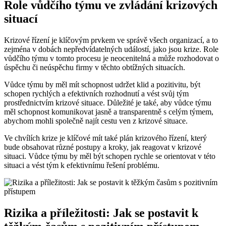
Role vůdčího týmu ve zvládání krizových
situací
Krizové řízení je klíčovým prvkem ve správě všech organizací, a to
zejména v dobách nepředvídatelných událostí, jako jsou krize. Role
vůdčího týmu v tomto procesu je neocenitelná a může rozhodovat o
úspěchu či neúspěchu firmy v těchto obtížných situacích.
Vůdce týmu by měl mít schopnost udržet klid a pozitivitu, být
schopen rychlých a efektivních rozhodnutí a vést svůj tým
prostřednictvím krizové situace. Důležité je také, aby vůdce týmu
měl schopnost komunikovat jasně a transparentně s celým týmem,
abychom mohli společně najít cestu ven z krizové situace.
Ve chvílích krize je klíčové mít také plán krizového řízení, který
bude obsahovat různé postupy a kroky, jak reagovat v krizové
situaci. Vůdce týmu by měl být schopen rychle se orientovat v této
situaci a vést tým k efektivnímu řešení problému.
Rizika a příležitosti: Jak se postavit k