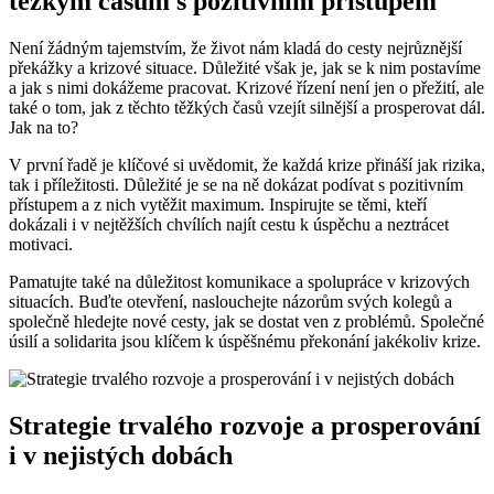
těžkým časům s pozitivním přístupem
Není žádným tajemstvím, že život nám kladá do cesty nejrůznější
překážky a krizové situace. Důležité však je, jak se k nim postavíme
a jak s nimi dokážeme pracovat. Krizové řízení není jen o přežití, ale
také o tom, jak z těchto těžkých časů vzejít silnější a prosperovat dál.
Jak na to?
V první řadě je klíčové si uvědomit, že každá krize přináší jak rizika,
tak i příležitosti. Důležité je se na ně dokázat podívat s pozitivním
přístupem a z nich vytěžit maximum. Inspirujte se těmi, kteří
dokázali i v nejtěžších chvílích najít cestu k úspěchu a neztrácet
motivaci.
Pamatujte také na důležitost komunikace a spolupráce v krizových
situacích. Buďte otevření, naslouchejte názorům svých kolegů a
společně hledejte nové cesty, jak se dostat ven z problémů. Společné
úsilí a solidarita jsou klíčem k úspěšnému překonání jakékoliv krize.
Strategie trvalého rozvoje a prosperování
i v nejistých dobách