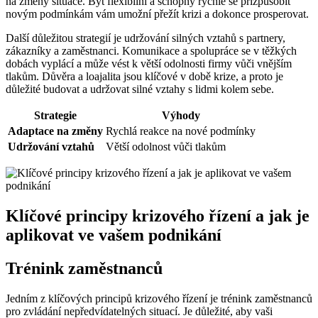
na změny situace. Být flexibilní a schopný rychle se přizpůsobit
novým podmínkám vám umožní přežít krizi a dokonce prosperovat.
Další důležitou strategií je udržování silných vztahů s partnery,
zákazníky a zaměstnanci. Komunikace a spolupráce se v těžkých
dobách vyplácí a může vést k větší odolnosti firmy vůči vnějším
tlakům. Důvěra a loajalita jsou klíčové v době krize, a proto je
důležité budovat a udržovat silné vztahy s lidmi kolem sebe.
Strategie
Výhody
Adaptace na změny
Rychlá reakce na nové podmínky
Udržování vztahů
Větší odolnost vůči tlakům
Klíčové principy krizového řízení a jak je
aplikovat ve vašem podnikání
Trénink zaměstnanců
Jedním z klíčových principů krizového řízení je trénink zaměstnanců
pro zvládání nepředvídatelných situací. Je důležité, aby vaši