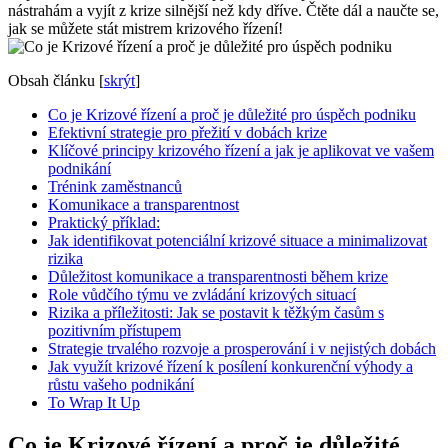
nástrahám a vyjít z krize silnější než kdy dříve. Čtěte dál a naučte se,
jak se můžete stát mistrem krizového řízení!
Obsah článku
[
skrýt
]
Co je Krizové řízení a proč je důležité pro úspěch podniku
Efektivní strategie pro přežití v dobách krize
Klíčové principy krizového řízení a jak je aplikovat ve vašem
podnikání
Trénink zaměstnanců
Komunikace a transparentnost
Praktický příklad:
Jak identifikovat potenciální krizové situace a minimalizovat
rizika
Důležitost komunikace a transparentnosti během krize
Role vůdčího týmu ve zvládání krizových situací
Rizika a příležitosti: Jak se postavit k těžkým časům s
pozitivním přístupem
Strategie trvalého rozvoje a prosperování i v nejistých dobách
Jak využít krizové řízení k posílení konkurenční výhody a
růstu vašeho podnikání
To Wrap It Up
Co je Krizové řízení a proč je důležité