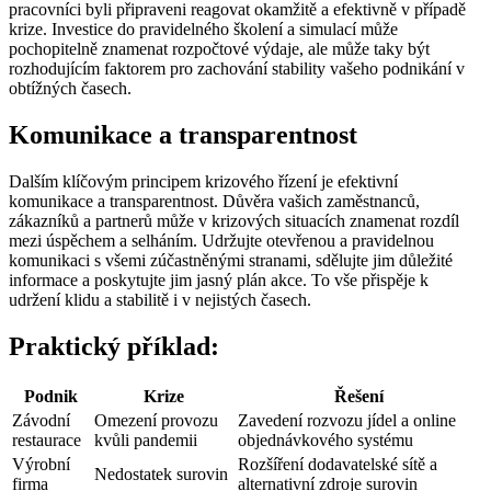
pracovníci byli připraveni reagovat okamžitě a efektivně v případě
krize. Investice do pravidelného školení a simulací může
pochopitelně znamenat rozpočtové výdaje, ale může taky být
rozhodujícím faktorem pro zachování stability vašeho podnikání v
obtížných časech.
Komunikace a transparentnost
Dalším klíčovým principem krizového řízení je efektivní
komunikace a transparentnost. Důvěra vašich zaměstnanců,
zákazníků a partnerů může v krizových situacích znamenat rozdíl
mezi úspěchem a selháním. Udržujte otevřenou a pravidelnou
komunikaci s všemi zúčastněnými stranami, sdělujte jim důležité
informace a poskytujte jim jasný plán akce. To vše přispěje k
udržení klidu a stabilitě i v nejistých časech.
Praktický příklad:
Podnik
Krize
Řešení
Závodní
Omezení provozu
Zavedení rozvozu jídel a online
restaurace
kvůli pandemii
objednávkového systému
Výrobní
Rozšíření dodavatelské sítě a
Nedostatek surovin
firma
alternativní zdroje surovin