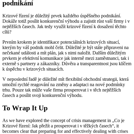
podnikání
Krizové řízení je důležitý prvek každého úspěšného podnikání.
Dokáže totiž posílit konkurenční výhodu a zajistit růst vaší firmy i v
nejtěžších časech. Jak tedy využít krizové řízení k dosažení těchto
cílů?
Prvním krokem je identifikace potenciálních krizových situací,
kterým by váš podnik mohl čelit. Důležité je být stále připraveni na
nečekané události a mít plán, jak s nimi naložit. Dalším důležitým
prvkem je efektivní komunikace jak interně mezi zaměstnanci, tak i
externě s partnery a zákazníky. Důvěra a transparentnost jsou klíčem
k úspěchu v krizových situacích.
V neposlední řadě je důležité mít flexibilní obchodní strategii, která
umožní rychlé reagování na změny a adaptaci na nové podmínky
trhu. Pouze tak může vaše firma prosperovat i v těch nejtěžších
časech a posílit svoji konkurenční výhodu.
To Wrap It Up
As we have explored the concept of crisis management in „Co je
Krizové řízení: Jak přežít a prosperovat i v těžkých časech“, it
becomes clear that preparing for and effectively dealing with crises