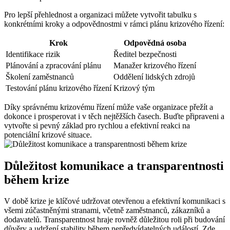
Pro lepší přehlednost a organizaci můžete vytvořit tabulku s
konkrétními kroky a odpovědnostmi v rámci plánu krizového řízení:
Krok
Odpovědná osoba
Identifikace rizik
Ředitel bezpečnosti
Plánování a zpracování plánu
Manažer krizového řízení
Školení zaměstnanců
Oddělení lidských zdrojů
Testování plánu krizového řízení
Krizový tým
Díky správnému krizovému řízení může vaše organizace přežít a
dokonce i prosperovat i v těch nejtěžších časech. Buďte připraveni a
vytvořte si pevný základ pro rychlou a efektivní reakci na
potenciální krizové situace.
Důležitost komunikace a transparentnosti
během krize
V době krize je klíčové udržovat otevřenou a efektivní komunikaci s
všemi zúčastněnými stranami, včetně zaměstnanců, zákazníků a
dodavatelů. Transparentnost hraje rovněž důležitou roli při budování
důvěry a udržení stability během nepředvídatelných událostí. Zde