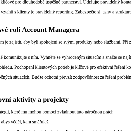
klíčové pro dlouhodobé úspěšné partnerství. Udržujte pravidelný kontak
ztahů s klienty je pravidelný reporting. Zabezpečte si jasný a struktur
e své roli Account Managera
je zajistit, aby byli spokojení se svými produkty nebo službami. Při zvl
ě komunikujte s ním. Vyhněte se vyhroceným situacím a snažte se najít
ohledu. Pochopení klientových potřeb je klíčové pro efektivní řešení ko
očných situacích. Buďte ochotni převzít zodpovědnost za řešení problému 
vní aktivity a projekty
ategií, které mu mohou pomoci zvládnout tuto náročnou práci:
t, abys věděl, kam směřuješ.