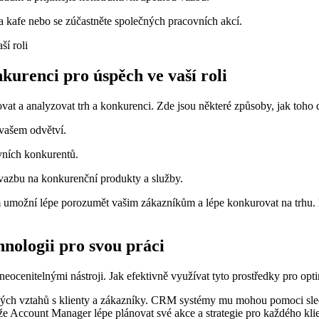
na kafe nebo se zúčastněte společných pracovních akcí.
nkurenci pro úspěch ve vaší roli
ovat a analyzovat trh a konkurenci. Zde jsou některé způsoby, jak toho
 vašem odvětví.
avních konkurentů.
 vazbu na konkurenční produkty a služby.
 umožní lépe porozumět vašim zákazníkům a lépe konkurovat na trhu. N
nologii pro svou práci
cenitelnými nástroji. Jak efektivně využívat tyto prostředky pro opt
ch vztahů s klienty a zákazníky. CRM systémy mu mohou pomoci sledov
že Account Manager lépe plánovat své akce a strategie pro každého klie