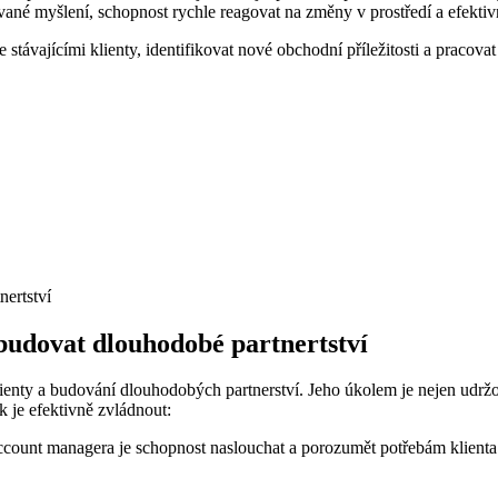
vané myšlení, schopnost rychle reagovat na změny v prostředí a efektivn
ávajícími klienty, identifikovat nové obchodní příležitosti a pracovat n
 budovat dlouhodobé partnertství
nty a budování dlouhodobých partnerství. Jeho úkolem je nejen udržovat
k je efektivně zvládnout:
unt managera je schopnost naslouchat a porozumět potřebám klienta. 