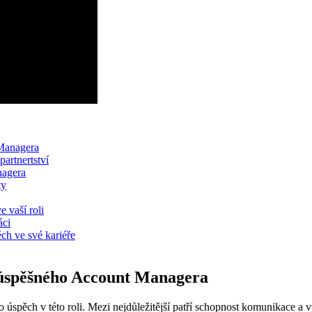
 Managera
partnertství
nagera
ty
e vaší roli
áci
ch ve své kariéře
i úspěšného Account Managera
úspěch v této roli. Mezi nejdůležitější patří schopnost komunikace a vy