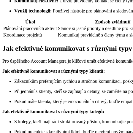
Komunikuj efektivně:
Udržuj pravidelný kontakt se členy týmu 
Využij technologii:
Používej nástroje pro plánování a sledování 
Úkol
Způsob zvládnutí
Plánování pracovních aktivit
Stanov si jasné priority a deadline pro 
Koordinace projektů
Komunikuj pravidelně s členy týmu a sle
Jak efektivně komunikovat s různými typy 
Pro úspěšného Account Managera je klíčové umět efektivně komunikova
Jak efektivně komunikovat s různými typy klientů:
Zákazníkům preferujícím rychlou a stručnou komunikaci, poskyt
Při jednání s klienty, kteří se zajímají o detaily, se zaměřte na
Pokud máte klienta, který je emocionální a citlivý, buďte empati
Jak efektivně komunikovat s různými typy kolegů:
S kolegy, kteří mají rádi strukturovaný přístup, komunikujte 
Pokud pracujete s kreativními lidmi, buďte otevření novým náp