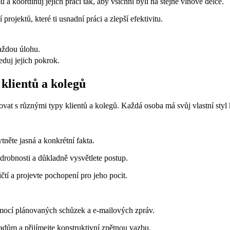
a koordinuj jejich práci tak, aby všichni byli na stejné vlnové délce.
projektů, které ti usnadní práci a zlepší efektivitu.
každou úlohu.
duj jejich pokrok.
klientů a kolegů
t s různými typy klientů a kolegů. Každá osoba má svůj vlastní styl k
něte jasná a konkrétní fakta.
 podrobnosti a důkladně vysvětlete postup.
čtí a projevte pochopení pro jeho pocit.
pomocí plánovaných schůzek a e-mailových zpráv.
adům a přijímejte konstruktivní zpětnou vazbu.