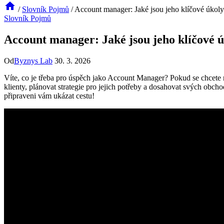
/
Slovník Pojmů
/
Account manager: Jaké jsou jeho klíčové úkoly 
Slovník Pojmů
Account manager: Jaké jsou jeho klíčové ú
Od
Byznys Lab
30. 3. 2026
Víte, co je třeba pro úspěch jako Account Manager? Pokud se chcete na
klienty, plánovat strategie pro jejich potřeby a dosahovat svých obc
připraveni vám ukázat cestu!