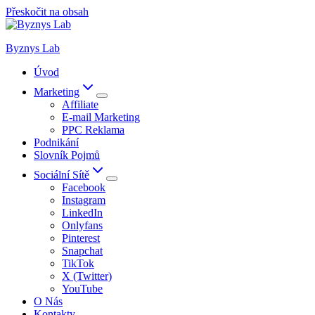
Přeskočit na obsah
Byznys Lab
Úvod
Marketing
Affiliate
E-mail Marketing
PPC Reklama
Podnikání
Slovník Pojmů
Sociální Sítě
Facebook
Instagram
LinkedIn
Onlyfans
Pinterest
Snapchat
TikTok
X (Twitter)
YouTube
O Nás
Kontakty