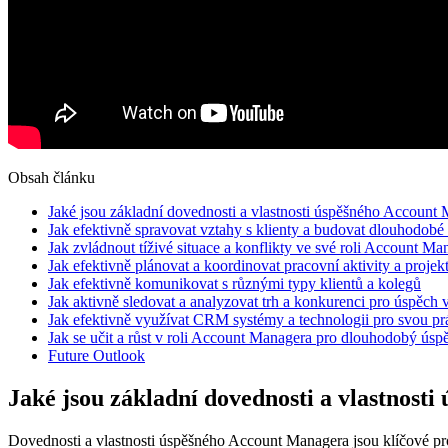
Obsah článku
Jaké jsou základní dovednosti a vlastnosti úspěšného Account
Jak efektivně spravovat vztahy s klienty a budovat dlouhodobé 
Jak zvládnout tíživé situace a konflikty ve své roli Account Ma
Jak efektivně plánovat a koordinovat pracovní aktivity a projek
Jak efektivně komunikovat s různými typy klientů a kolegů
Jak aktivně sledovat a analyzovat trh a konkurenci pro úspěch v
Jak efektivně využívat CRM systémy a technologii pro svou pr
Jak se učit a růst v roli Account Managera pro dlouhodobý úspě
Future Outlook
Jaké jsou základní dovednosti a vlastnost
Dovednosti a vlastnosti úspěšného Account Managera jsou klíčové pro 