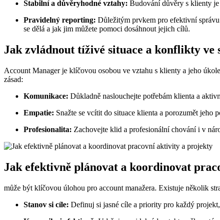
Stabilní a důvěryhodné vztahy:
Budování důvěry s klienty je 
Pravidelný reporting:
Důležitým prvkem pro efektivní správu v
se dělá a jak jim můžete pomoci dosáhnout jejich cílů.
Jak zvládnout tíživé situace a konflikty v
Account Manager je klíčovou osobou ve vztahu s klienty a jeho úkolem 
zásad:
Komunikace:
Důkladně naslouchejte potřebám klienta a aktivn
Empatie:
Snažte se vcítit do situace klienta a porozumět jeho p
Profesionalita:
Zachovejte klid a profesionální chování i v nár
Jak efektivně plánovat a koordinovat praco
může být klíčovou úlohou pro account manažera. Existuje několik str
Stanov si cíle:
Definuj si jasné cíle a priority pro každý projek