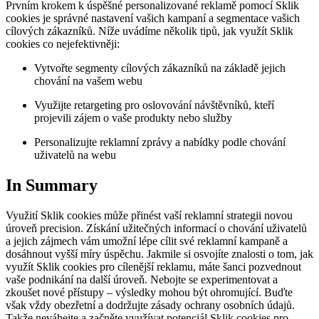
Prvním krokem k úspěšné personalizované reklamě pomocí Sklik
cookies je správné nastavení vašich kampaní a segmentace vašich
cílových zákazníků. Níže uvádíme několik tipů, jak využít Sklik
cookies co nejefektivněji:
Vytvořte segmenty cílových zákazníků na základě jejich
chování na vašem webu
Využijte retargeting pro oslovování návštěvníků, kteří
projevili zájem o vaše produkty nebo služby
Personalizujte reklamní zprávy a nabídky podle chování
uživatelů na webu
In Summary
Využití Sklik cookies může přinést vaší reklamní strategii novou
úroveň precision. Získání užitečných informací o chování uživatelů
a jejich zájmech vám umožní lépe cílit své reklamní kampaně a
dosáhnout vyšší míry úspěchu. Jakmile si osvojíte znalosti o tom, jak
využít Sklik cookies pro cílenější reklamu, máte šanci pozvednout
vaše podnikání na další úroveň. Nebojte se experimentovat a
zkoušet nové přístupy – výsledky mohou být ohromující. Buďte
však vždy obezřetní a dodržujte zásady ochrany osobních údajů.
Takže neváhejte a začněte využívat potenciál Sklik cookies pro