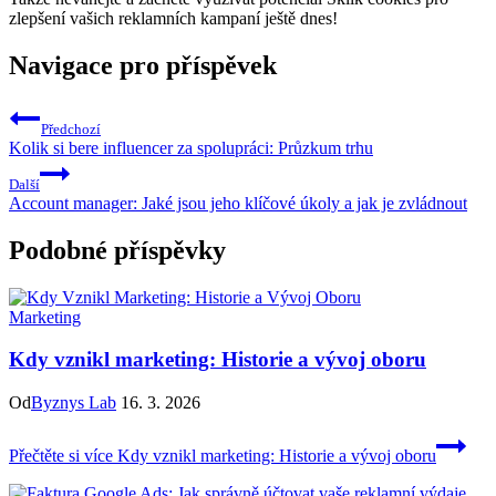
zlepšení vašich reklamních kampaní ještě dnes!
Navigace pro příspěvek
Předchozí
Kolik si bere influencer za spolupráci: Průzkum trhu
Další
Account manager: Jaké jsou jeho klíčové úkoly a jak je zvládnout
Podobné příspěvky
Marketing
Kdy vznikl marketing: Historie a vývoj oboru
Od
Byznys Lab
16. 3. 2026
Přečtěte si více
Kdy vznikl marketing: Historie a vývoj oboru