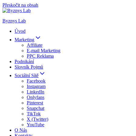
Přeskočit na obsah
Byznys Lab
Úvod
Marketing
Affiliate
E-mail Marketing
PPC Reklama
Podnikání
Slovník Pojmů
Sociální Sítě
Facebook
Instagram
LinkedIn
Onlyfans
Pinterest
Snapchat
TikTok
X (Twitter)
YouTube
O Nás
Kontakty