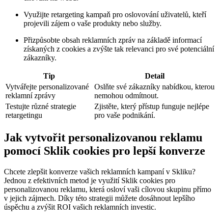
Využijte retargeting kampaň pro oslovování uživatelů, kteří
projevili zájem o vaše produkty nebo služby.
Přizpůsobte obsah reklamních zpráv na základě informací
získaných z cookies a zvýšte tak relevanci pro své potenciální
zákazníky.
Tip
Detail
Vytvářejte personalizované
Oslňte své zákazníky nabídkou, kterou
reklamní zprávy
nemohou odmítnout.
Testujte různé strategie
Zjistěte, který přístup funguje nejlépe
retargetingu
pro vaše podnikání.
Jak vytvořit personalizovanou reklamu
pomocí Sklik cookies pro lepší konverze
Chcete zlepšit konverze vašich reklamních kampaní v Skliku?
Jednou z efektivních metod je využití Sklik cookies pro
personalizovanou reklamu, která osloví vaši cílovou skupinu přímo
v jejich zájmech. Díky této strategii můžete dosáhnout lepšího
úspěchu a zvýšit ROI vašich reklamních investic.