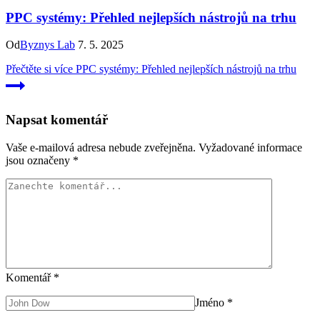
PPC systémy: Přehled nejlepších nástrojů na trhu
Od
Byznys Lab
7. 5. 2025
Přečtěte si více
PPC systémy: Přehled nejlepších nástrojů na trhu
Napsat komentář
Vaše e-mailová adresa nebude zveřejněna.
Vyžadované informace
jsou označeny
*
Komentář
*
Jméno
*