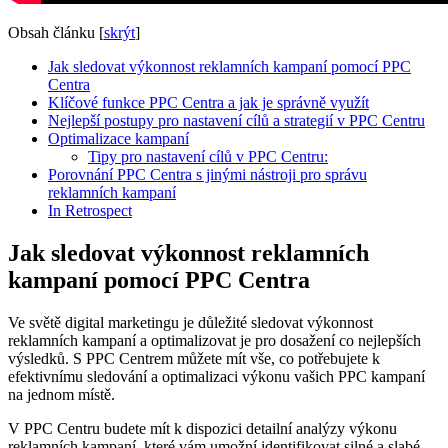
Obsah článku
[
skrýt
]
Jak sledovat výkonnost reklamních kampaní pomocí PPC
Centra
Klíčové funkce PPC Centra a jak je správně využít
Nejlepší postupy pro nastavení cílů a strategií v PPC Centru
Optimalizace kampaní
Tipy pro nastavení cílů v PPC Centru:
Porovnání PPC Centra s jinými nástroji pro správu
reklamních kampaní
In Retrospect
Jak sledovat výkonnost reklamních
kampaní pomocí PPC Centra
Ve světě digital marketingu je důležité sledovat výkonnost
reklamních kampaní a optimalizovat je pro dosažení co nejlepších
výsledků. S PPC Centrem můžete mít vše, co potřebujete k
efektivnímu sledování a optimalizaci výkonu vašich PPC kampaní
na jednom místě.
V PPC Centru budete mít k dispozici detailní analýzy výkonu
reklamních kampaní, které vám umožní identifikovat silné a slabé