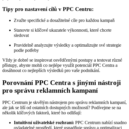
Tipy pro nastavení cílů v PPC Centru:
Zvažte specifické a dosažitelné cíle pro každou kampaň
Stanovte si klíčové ukazatele výkonnosti, které chcete
sledovat
Pravidelně analyzujte výsledky a optimalizujte své strategie
podle potřeby
Vždy je dobré se inspirovat osvědčenými postupy a testovat různé
přístupy, abyste mohli co nejlépe využít potenciál PPC Centra a
dosáhnout co nejlepších výsledků pro vaše podnikání.
Porovnání PPC Centra s jinými nástroji
pro správu reklamních kampaní
PPC Centrum je skvělým nástrojem pro správu reklamních kampaní,
ale jak se liší od ostatních dostupných možností? Podívejme se na
několik klíčových faktorů, které ho odlišují:
Intuitivní uživatelské rozhraní:
PPC Centrum nabízí snadno
ovladatelné prostředí, které usnadňuje správu a optimalizaci