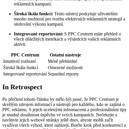
reklamních kampaní.
Široká škála funkcí:
Tento nástroj poskytuje uživatelům
mnoho možností pro tvorbu efektivních reklamních strategií a
sledování výkonu kampaní.
Integrované reportování:
S PPC Centrem máte přehled o
všech důležitých metrikách a výsledcích vašich reklamních
aktivit.
PPC Centrum
Ostatní nástroje
Intuitivní rozhraní
Méně přehledné
Široká škála funkcí
Omezené možnosti
Integrované reportování
Separátní reporty
In Retrospect
Po přečtení tohoto článku by mělo být jasné, že PPC Centrum je
skvělým zdrojem informací a nástrojů pro každého, kdo se zajímá o
PPC reklamu. S jejich ucelenými informacemi a profesionálními tipy
je snadné dosáhnout úspěchu ve svých kampaních. Nečekejte a
navštivte jejich webové stránky ještě dnes, abyste mohli začít
využívat všech výhod, které nabízejí. Buďte krok před konkurencí a