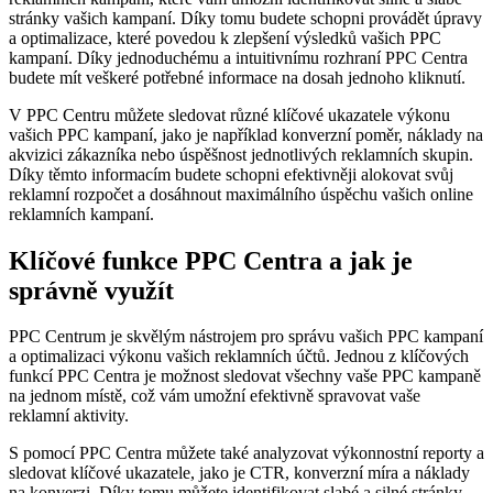
stránky vašich kampaní. Díky tomu budete schopni provádět úpravy
a optimalizace, které povedou k zlepšení výsledků vašich PPC
kampaní. Díky jednoduchému a intuitivnímu rozhraní PPC Centra
budete mít veškeré potřebné informace na dosah jednoho kliknutí.
V PPC Centru můžete sledovat různé klíčové ukazatele výkonu
vašich PPC kampaní, jako je například konverzní poměr, náklady na
akvizici zákazníka nebo úspěšnost jednotlivých reklamních skupin.
Díky těmto informacím budete schopni efektivněji alokovat svůj
reklamní rozpočet a dosáhnout maximálního úspěchu vašich online
reklamních kampaní.
Klíčové funkce PPC Centra a jak je
správně využít
PPC Centrum je skvělým nástrojem pro správu vašich PPC kampaní
a optimalizaci výkonu vašich reklamních účtů. Jednou z klíčových
funkcí PPC Centra je možnost sledovat všechny vaše PPC kampaně
na jednom místě, což vám umožní efektivně spravovat vaše
reklamní aktivity.
S pomocí PPC Centra můžete také analyzovat výkonnostní reporty a
sledovat klíčové ukazatele, jako je CTR, konverzní míra a náklady
na konverzi. Díky tomu můžete identifikovat slabé a silné stránky