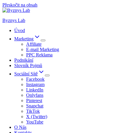
Přeskočit na obsah
Byznys Lab
Úvod
Marketing
Affiliate
E-mail Marketing
PPC Reklama
Podnikání
Slovník Pojmů
Sociální Sítě
Facebook
Instagram
LinkedIn
Onlyfans
Pinterest
Snapchat
TikTok
X (Twitter)
YouTube
O Nás
Kontakty