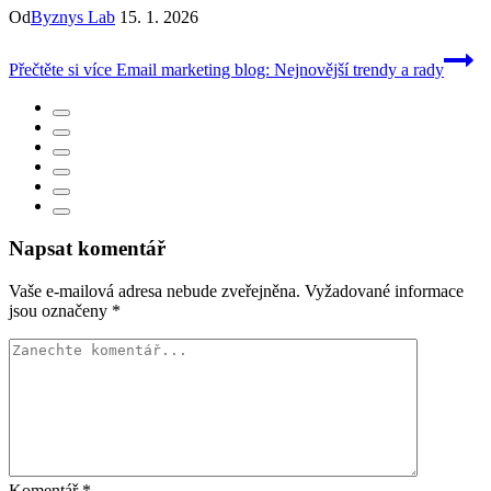
Od
Byznys Lab
15. 1. 2026
Přečtěte si více
Email marketing blog: Nejnovější trendy a rady
Napsat komentář
Vaše e-mailová adresa nebude zveřejněna.
Vyžadované informace
jsou označeny
*
Komentář
*