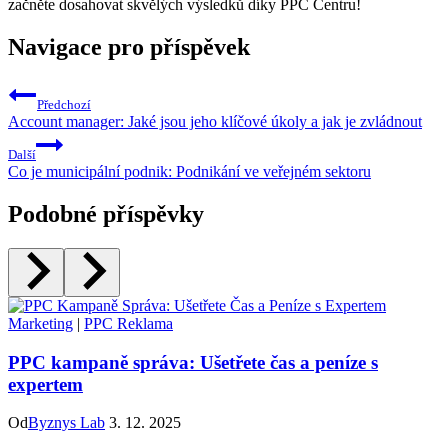
začněte dosahovat skvělých výsledků díky PPC Centru!
Navigace pro příspěvek
Předchozí
Account manager: Jaké jsou jeho klíčové úkoly a jak je zvládnout
Další
Co je municipální podnik: Podnikání ve veřejném sektoru
Podobné příspěvky
Marketing
|
PPC Reklama
PPC kampaně správa: Ušetřete čas a peníze s
expertem
Od
Byznys Lab
3. 12. 2025