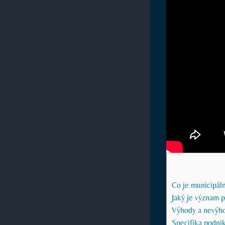
Co je municipál
Jaký je význam 
Výhody a nevýho
Specifika podni