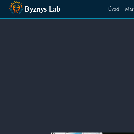
Přeskočit
Byznys Lab
Úvod
Mar
na
obsah