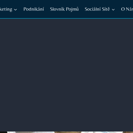
keting
Podnikání
Slovník Pojmů
Sociální Sítě
O Ná