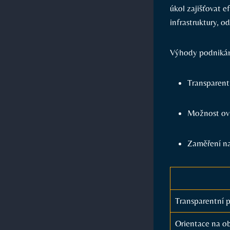
úkol zajišťovat e
infrastruktury, 
Výhody podnikání
Transparent
Možnost ovl
Zaměření na
Transparentní 
Orientace na o