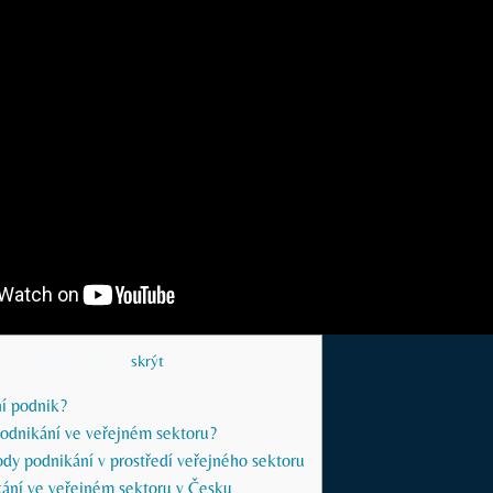
Obsah článku
[
skrýt
]
ní podnik?
podnikání ve veřejném sektoru?
dy podnikání v prostředí veřejného sektoru
kání ve veřejném sektoru v Česku