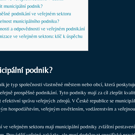
dit municipální podnik?
spěšné podnikání ve veřejném sektoru
žitelnost municipálního podniku?
tnosti a odpovědnosti ve veřejném podnikání
nizace ve veřejném sektoru: klíč k úspěchu
cipální podnik?
ik je typ společnosti vlastněné městem nebo obcí, která poskytuje
řejně prospěšné podnikání. Tyto podniky mají za cíl zlepšit kvali
it efektivní správu veřejných zdrojů. V České republice se municipá
ým hospodářstvím, veřejným osvětlením, vodárenstvím a veřejno
 ve veřejném sektoru mají municipální podniky zvláštní postavení,
. Provádějí veřejné zakázky, ale musí dodržovat specifické pravid