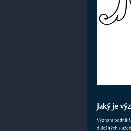
Jaký je vý
Význam podnikání
důležitých služe