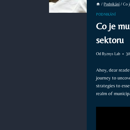
/
Podnikání
/
Co j
PODNIKÁNÍ
Co je mu
sektoru
Od
Byznys Lab
30
Ahoy, dear reader
journey to uncove
strategies to ess
realm of municip