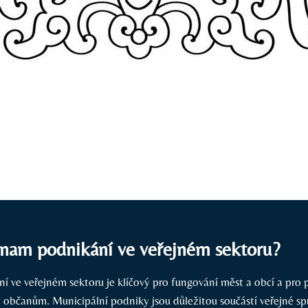
znam podnikání ve veřejném sektoru?
 ve veřejném sektoru je klíčový pro fungování měst a obcí a pro 
b občanům. Municipální podniky jsou důležitou součástí veřejné sp