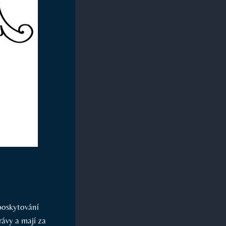
poskytování
rávy a mají za