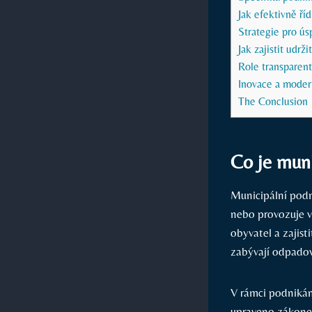
Jak efektivně ří
Strategie pro ú
Jak zajistit udr
Role transparen
Inovace a moder
The Conclusion
Co je muni
Municipální podn
nebo provozuje ve
obyvatel a zajist
zabývají odpadov
V rámci podnikání
upraveno zákonem