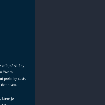
 veřejné služby
tu života
lní podniky často
u dopravou.
 které je
la a