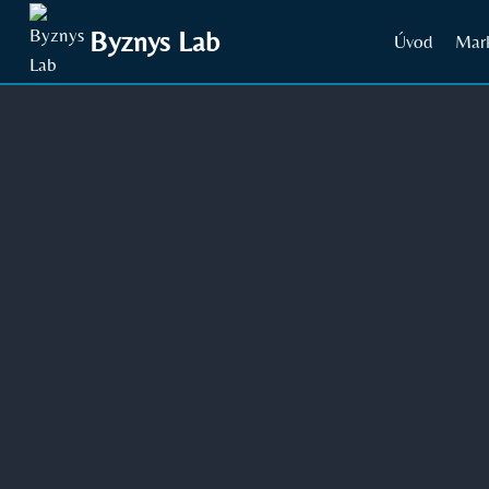
Přeskočit
Byznys Lab
Úvod
Mar
na
obsah