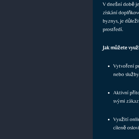
V dnešní době je 
získání doplňkové
byznys, ⁣je důleži
prostředí.
Jak můžete využít
Vytvoření‍ 
nebo ⁣služby
Aktivní přít
⁣svými ⁤záka
Využití onli
cíleně ​oslov