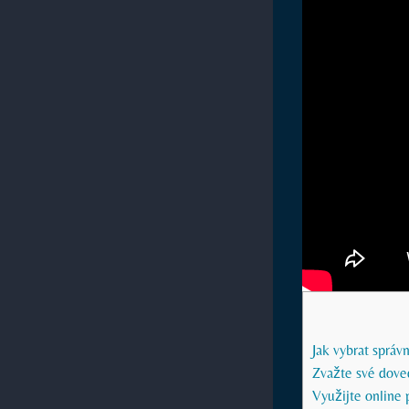
Jak‍ vybrat správ
Zvažte své dove
Využijte online 