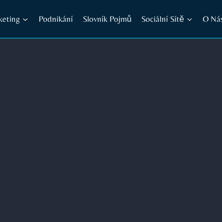
keting
Podnikání
Slovník Pojmů
Sociální Sítě
O Ná