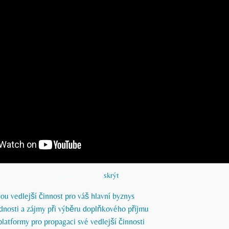
Obsah článku
[
skrýt
]
nou ⁢vedlejší činnost pro váš hlavní byznys
dnosti a zájmy při výběru doplňkového příjmu
platformy pro propagaci své vedlejší činnosti