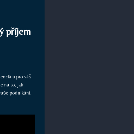
vý příjem
otenciálu pro váš
e na to, jak
 vaše podnikání.