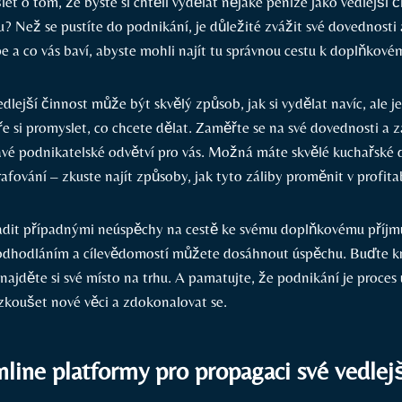
t⁢ o tom, že byste ‌si chtěli vydělat nějaké peníze‍ jako vedlejší 
 Než se pustíte do podnikání, je důležité‍ zvážit své ⁤dovednosti 
épe a co vás baví, abyste mohli najít tu ‌správnou⁣ cestu k doplňkové
dlejší činnost může⁢ být skvělý způsob, jak si vydělat navíc, ale j
ře si promyslet, co chcete dělat. ⁢Zaměřte se na své dovednosti a 
ravé ​podnikatelské odvětví ⁣pro vás. Možná máte skvělé kuchařské
rafování – zkuste najít způsoby, jak⁤ tyto záliby proměnit v profita
adit případnými neúspěchy na cestě ke svému doplňkovému příjm
​ odhodláním a ‌cílevědomostí ‌můžete dosáhnout úspěchu. Buďte kr
najděte si své místo na trhu. A pamatujte, že podnikání je‍ proces 
koušet nové⁣ věci a zdokonalovat ‍se.
nline platformy pro propagaci své vedlej