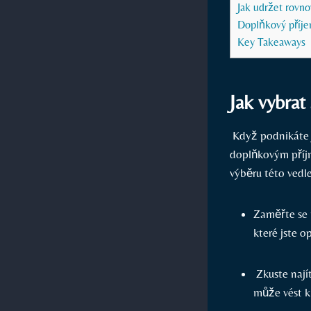
Jak udržet rovno
Doplňkový příjem
Key Takeaways
Jak‍ vybra
‌ Když podnikáte 
doplňkovým příjme
výběru ​této vedle
Zaměřte se n
které jste o
⁣ Zkuste naj
může vést k