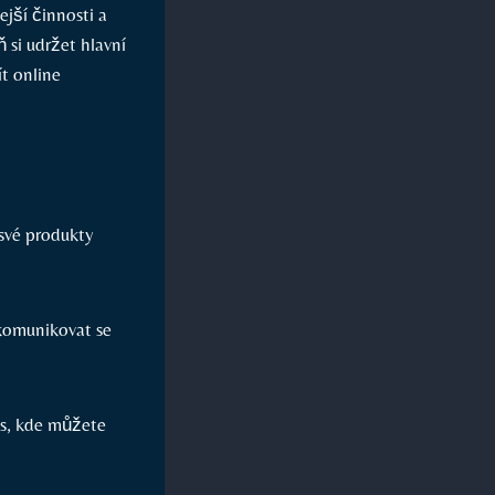
ejší činnosti a
 si udržet hlavní
‍ online​
 své produkty
 komunikovat se
s, kde ⁢můžete