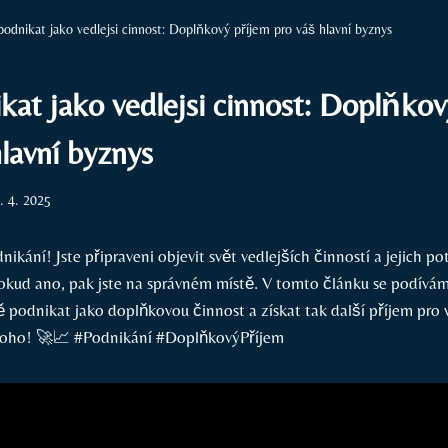
podnikat jako vedlejsi cinnost: Doplňkový příjem pro váš hlavní byznys
kat jako vedlejsi cinnost: Doplňko
lavní byznys
. 4. 2025
dnikání! Jste připraveni objevit svět vedlejších činností a ‌jejich p
okud ano, pak jste na správném místě. V tomto článku se‍ podívám
 podnikat ⁣jako doplňkovou činnost a získat tak další příjem pro
 toho! 🚀📈 #Podnikání #DoplňkovýPříjem