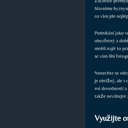
Začínáte přemýšle
hlavnímu byznysu?
co⁢ vám ‌jde nejl
Podnikání jako ve
obezřetný​ a ⁤dob
mohli najít to p
se vám líbí fotog
Nenechte se odr
je obtížný, ale s
své dovednosti a 
takže neváhejte z
Využijte o