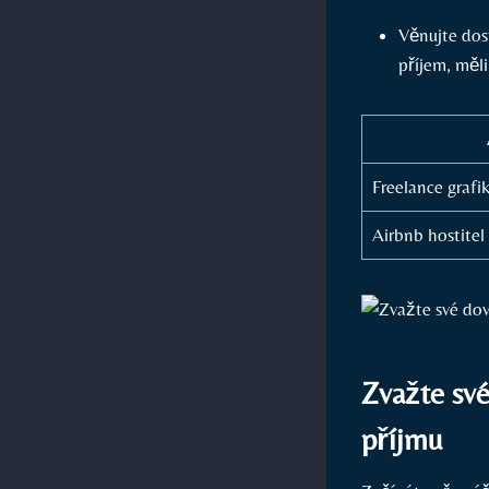
Věnujte dost
příjem, měl
Freelance grafi
Airbnb​ hostitel
Zvažte sv
příjmu