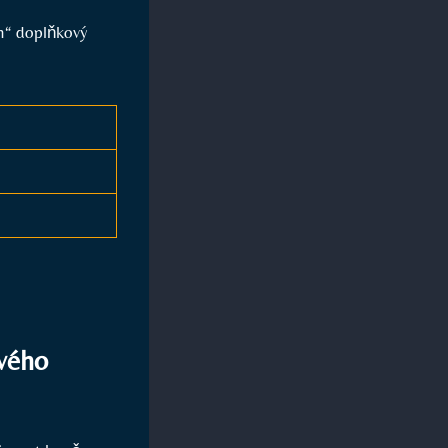
jen“ doplňkový
ového