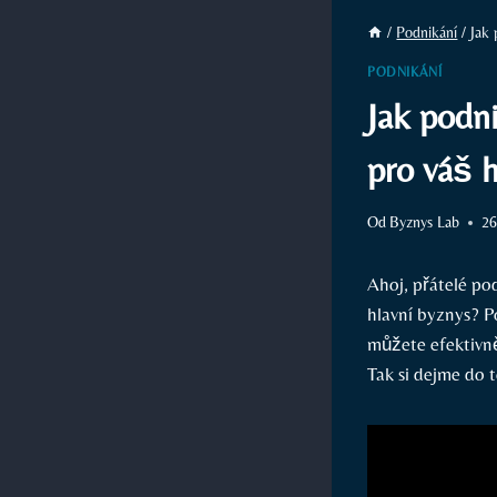
/
Podnikání
/
Jak 
PODNIKÁNÍ
Jak podni
pro váš h
Od
Byznys Lab
26
Ahoj, ‌přátelé po
hlavní byznys? P
můžete efektivně
Tak⁣ si dejme do