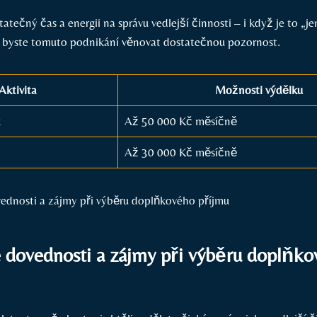
atečný čas a energii na‌ správu vedlejší činnosti – i když⁢ je to „
i‍ byste tomuto podnikání věnovat dostatečnou pozornost.
Aktivita
Možnosti výdělku
k
Až ‌50 000 Kč měsíčně
Až 30 000 Kč měsíčně
é dovednosti a zájmy při výběru doplňk