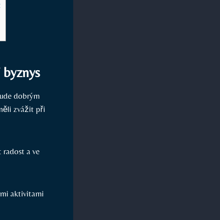
t
í byznys
 bude​ dobrým
i ​zvážit při​
t radost a ve
mi ‍aktivitami