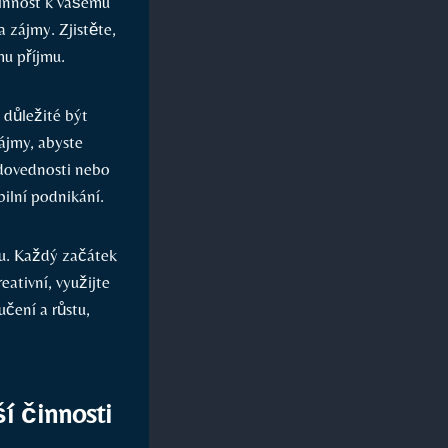
činnost k⁢ vašemu
a zájmy. Zjistěte,
mu příjmu.
e důležité být
zájmy, abyste
 dovednosti nebo
bilní podnikání.
u. Každý začátek
eativní, využijte
učení a růstu,
ší činnosti