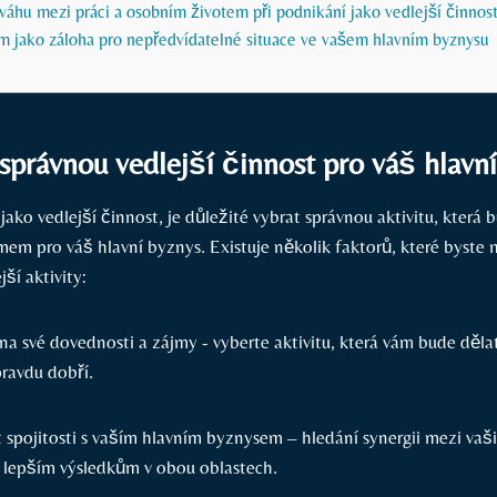
váhu mezi práci a osobním životem při podnikání jako vedlejší činnos
 jako záloha pro ⁢nepředvídatelné⁣ situace ve vašem hlavním byznysu
t správnou ⁢vedlejší činnost pro váš hlavn
jako vedlejší činnost,⁤ je důležité vybrat správnou aktivitu, která
m pro váš hlavní⁣ byznys. Existuje několik‌ faktorů, které byste měl
jší aktivity:
a své ‌dovednosti a zájmy ​- ‍vyberte aktivitu, která vám bude děla
pravdu‍ dobří.
ít spojitosti s vaším hlavním byznysem – hledání synergii mezi vaši
 lepším ⁢výsledkům v obou oblastech.