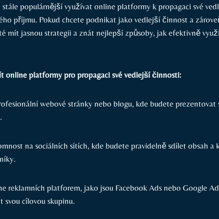
stále populárnější využívat online platformy k⁤ propagaci své vedl
ho příjmu. Pokud chcete podnikat jako ​vedlejší činnost a zároveň
té mít jasnou strategii a znát nejlepší způsoby, jak efektivně využít
 ⁢online platformy pro propagaci své vedlejší činnosti:
profesionální webové stránky nebo blogu, kde budete prezentovat
.
omnost na sociálních sítích, kde budete ⁣pravidelně sdílet obsah a
zníky.
ne ‍reklamních platforem, jako⁣ jsou Facebook Ads nebo ⁣Google Ad
it svou cílovou skupinu.