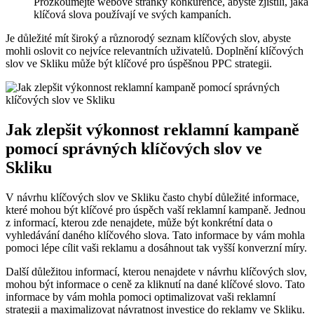
Prozkoumejte webové stránky konkurence, abyste zjistili, jaká
klíčová slova používají ve svých kampaních.
Je důležité mít široký a různorodý seznam klíčových slov, abyste
mohli oslovit co nejvíce relevantních uživatelů. Doplnění klíčových
slov ve Skliku může být klíčové pro úspěšnou PPC strategii.
Jak zlepšit výkonnost reklamní kampaně
pomocí správných klíčových slov ve
Skliku
V návrhu klíčových slov ve Skliku často chybí důležité informace,
které mohou být klíčové pro úspěch vaší reklamní kampaně. Jednou
z informací, kterou zde nenajdete, může být konkrétní data o
vyhledávání daného klíčového slova. Tato informace by vám mohla
pomoci lépe cílit vaši reklamu a dosáhnout tak vyšší konverzní míry.
Další důležitou informací, kterou nenajdete v návrhu klíčových slov,
mohou být informace o ceně za kliknutí na dané klíčové slovo. Tato
informace by vám mohla pomoci optimalizovat vaši reklamní
strategii a maximalizovat návratnost investice do reklamy ve Skliku.