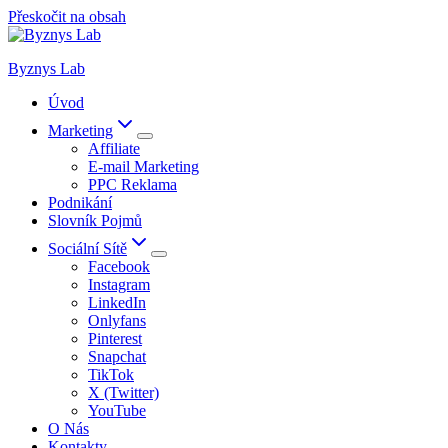
Přeskočit na obsah
Byznys Lab
Úvod
Marketing
Affiliate
E-mail Marketing
PPC Reklama
Podnikání
Slovník Pojmů
Sociální Sítě
Facebook
Instagram
LinkedIn
Onlyfans
Pinterest
Snapchat
TikTok
X (Twitter)
YouTube
O Nás
Kontakty