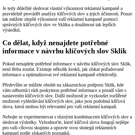
Je tedy důležité sledovat vlastní výkonnost reklamní kampaně a
pravidelně provádět analýzy klíčových slov a jejich účinnosti. Pouze
tak můžete zlepšit výkonnost vaší reklamní kampaně pomocí
správných klíčových slov ve Skliku a dosáhnout tak lepších
výsledků.
Co dělat, když nenajdete potřebné
informace v návrhu klíčových slov Sklik
Pokud nenajdete potřebné informace v návrhu klíčových slov Sklik,
není třeba zoufat. Existuje několik kroků, jak získat požadované
informace a optimalizovat své reklamní kampaně efektivněji.
Především se můžete obrátit na zákaznickou podporu Sklik, kde
vám odborníci rádi poskytnou potřebné informace a poradí vám s
nastavením klíčových slov. Další možností je vyzkoušet rozšířené
možnosti vyhledávání klíčových slov, jako jsou podobná klíčová
slova, která mohou být relevantní pro vaši reklamní kampaň.
Nebojte se experimentovat s různými kombinacemi klíčových slov a
sledovat výsledky. Vyhodnoťte, které klíčová slova fungují nejlépe
pro vaši cílovou skupinu a upravte svou strategii reklamních
kampaní podle získaných poznatků.