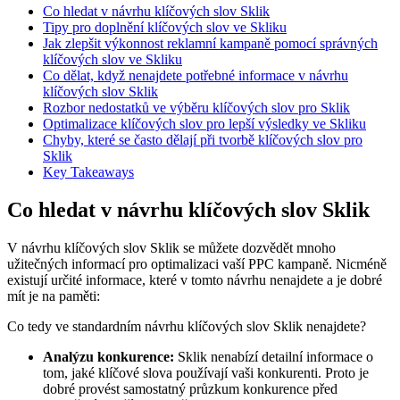
Co hledat v návrhu klíčových slov Sklik
Tipy pro doplnění klíčových slov ve Skliku
Jak zlepšit výkonnost reklamní kampaně pomocí správných
klíčových slov ve Skliku
Co dělat, když nenajdete potřebné informace v návrhu
klíčových slov Sklik
Rozbor nedostatků ve výběru klíčových slov pro Sklik
Optimalizace klíčových slov pro lepší výsledky ve Skliku
Chyby, které se často dělají při tvorbě klíčových slov pro
Sklik
Key Takeaways
Co hledat v návrhu klíčových slov Sklik
V návrhu klíčových slov Sklik se můžete dozvědět mnoho
užitečných informací pro optimalizaci vaší PPC kampaně. Nicméně
existují určité informace, které v tomto návrhu nenajdete a je dobré
mít je na paměti:
Co tedy ve standardním návrhu klíčových slov Sklik nenajdete?
Analýzu konkurence:
Sklik nenabízí detailní informace o
tom, jaké klíčové slova používají vaši konkurenti. Proto je
dobré provést samostatný průzkum konkurence před