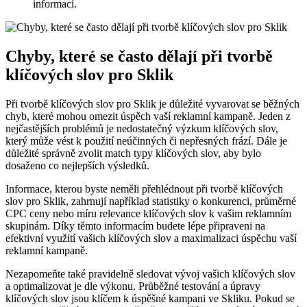
informací.
Chyby, které se často dělají při tvorbě
klíčových slov pro Sklik
Při tvorbě klíčových slov pro Sklik je důležité vyvarovat se běžných
chyb, které mohou omezit úspěch vaší reklamní kampaně. Jeden z
nejčastějších problémů je nedostatečný výzkum klíčových slov,
který může vést k použití neúčinných či nepřesných frází. Dále je
důležité správně zvolit match typy klíčových slov, aby bylo
dosaženo co nejlepších výsledků.
Informace, kterou byste neměli přehlédnout při tvorbě klíčových
slov pro Sklik, zahrnují například statistiky o konkurenci, průměrné
CPC ceny nebo míru relevance klíčových slov k vašim reklamním
skupinám. Díky těmto informacím budete lépe připraveni na
efektivní využití vašich klíčových slov a maximalizaci úspěchu vaší
reklamní kampaně.
Nezapomeňte také pravidelně sledovat vývoj vašich klíčových slov
a optimalizovat je dle výkonu. Průběžné testování a úpravy
klíčových slov jsou klíčem k úspěšné kampani ve Skliku. Pokud se