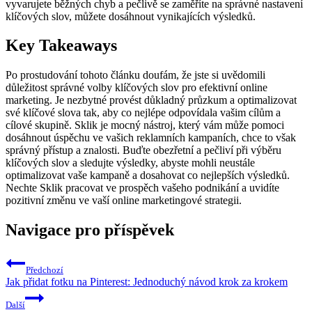
vyvarujete běžných chyb a pečlivě se zaměříte na správné nastavení
klíčových slov, můžete dosáhnout vynikajících výsledků.
Key Takeaways
Po prostudování tohoto článku doufám, že jste si uvědomili
důležitost správné volby klíčových slov pro efektivní online
marketing. Je nezbytné provést důkladný průzkum a optimalizovat
své klíčové slova tak, aby co nejlépe odpovídala vašim cílům a
cílové skupině. Sklik je mocný nástroj, který vám může pomoci
dosáhnout úspěchu ve vašich reklamních kampaních, chce to však
správný přístup a znalosti. Buďte obezřetní a pečliví při výběru
klíčových slov a sledujte výsledky, abyste mohli neustále
optimalizovat vaše kampaně a dosahovat co nejlepších výsledků.
Nechte Sklik pracovat ve prospěch vašeho podnikání a uvidíte
pozitivní změnu ve vaší online marketingové strategii.
Navigace pro příspěvek
Předchozí
Jak přidat fotku na Pinterest: Jednoduchý návod krok za krokem
Další