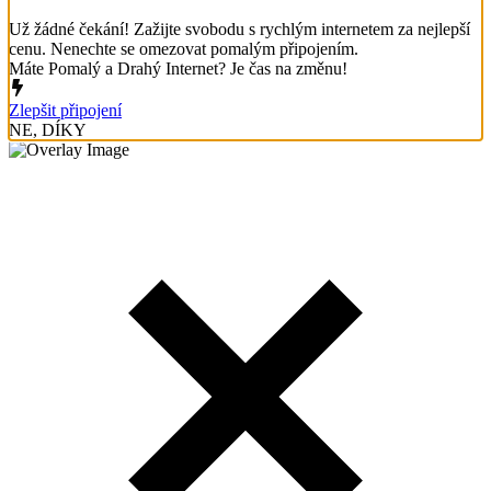
Už žádné čekání! Zažijte svobodu s rychlým internetem za nejlepší
cenu. Nenechte se omezovat pomalým připojením.
Máte Pomalý a Drahý Internet? Je čas na změnu!
Zlepšit připojení
NE, DÍKY