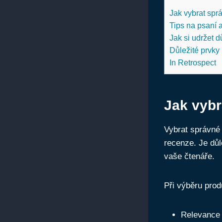
Jak vybrat spr
Tips na psaní a
Jak si udržet 
Důležité prvky 
In Retrospect
Jak vybr
Vybrat správné 
recenze. Je důl
vaše čtenáře.
Při výběru produ
Relevance 