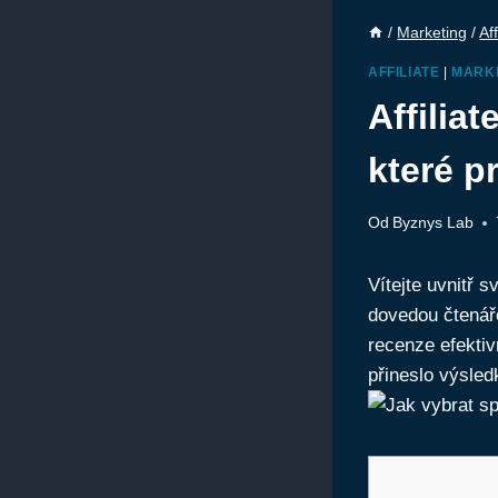
/
Marketing
/
Aff
AFFILIATE
|
MARK
Affiliat
které p
Od
Byznys Lab
Vítejte uvnitř s
dovedou čtenář
recenze efektiv
přineslo výsled
Obsa