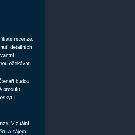
iliate recenze,
nutí detailních
evantní
ohou očekávat.
Čtenáři budou
ně produkt
oskytli
nze. Vizuální
ěru a zájem