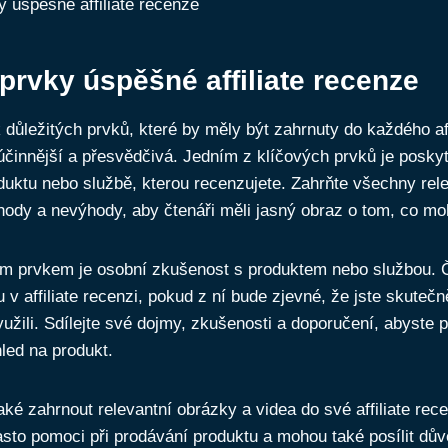
 prvky úspěšné affiliate recenze
k důležitých prvků, které by měly být zahrnuty do každého aff
účinnější a přesvědčivá. Jedním z klíčových prvků je poskyt
duktu nebo službě, kterou recenzujete. Zahrňte všechny rel
hody a nevýhody, aby čtenáři měli jasný obraz o tom, co m
ým prvkem je osobní zkušenost s produktem nebo službou. 
u v affiliate recenzi, pokud z ní bude zjevné, že jste skuteč
yužili. Sdílejte své dojmy, zkušenosti a doporučení, abyste p
led na produkt.
é zahrnout relevantní obrázky a videa do své affiliate rece
sto pomoci při prodávání produktu a mohou také posílit dův