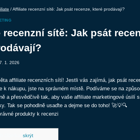
iliate
/
Affiliate recenzní sítě: Jak psát recenze, které prodávají?
ETING
e recenzní sítě: Jak psát rece
rodávají?
7. 1. 2026
věta affiliate recenzních sítí! Jestli vás zajímá, jak psát rec
e k nákupu, jste na správném místě. Podíváme se na způsob
ně a přesvědčivě tak, aby vaše affiliate marketingové úsilí 
ky. Tak se pohodlně usaďte a dejme se do toho! 🚀💡🔍
h článku
[
skrýt
]