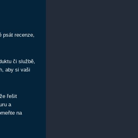
té psát recenze,
duktu či službě,
h, aby si vaši
že řešit
uru a
pomeňte na