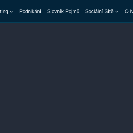
ting
Podnikání
Slovník Pojmů
Sociální Sítě
O 