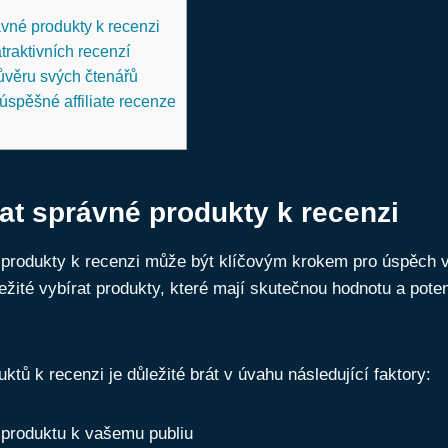
ávné produkty k recenzi
traktivních recenzí
důvěru svých čtenářů
úspěšné affiliate recenze
at správné produkty k recenzi
produkty k recenzi může být klíčovým krokem pro úspěch vaš
ežité vybírat produkty, které mají skutečnou hodnotu a pote
ktů k recenzi je důležité brát v úvahu následující faktory:
produktu k vašemu publiu