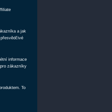
filiate
ákazníka a jak
k přesvědčivé
étní informace
u pro zákazníky
 produktem. To