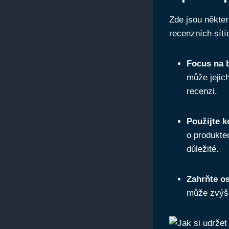
Zde jsou některé
recenzních sítí
Focus na b
může jejich
recenzi.
Použijte k
o produktec
důležité.
Zahrňte o
může zvýši