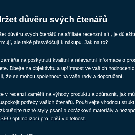
držet důvěru svých čtenářů
žet důvěru svých čtenářů na affiliate recenzní síti, je důleži
ormují, ale také přesvědčují k nákupu. Jak na to?
 zaměřte na poskytnutí kvalitní a relevantní informace o pro
ete. Dbejte na objektivitu a upřímnost ve vašich hodnoceníc
li, že se mohou spolehnout na vaše rady a doporučení.
 se v recenzi zaměřit na výhody produktu a zdůraznit, jak mů
spokojit potřeby vašich čtenářů. Používejte vhodnou strukt
yzkoušejte různé styly psaní a obrázkové materiály a neza
 SEO optimalizaci pro lepší viditelnost.