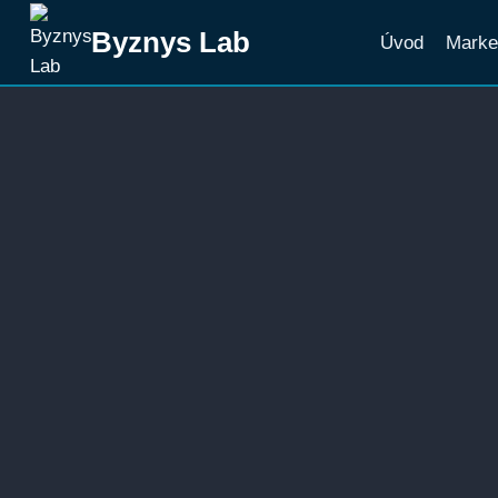
Přeskočit
Byznys Lab
Úvod
Marke
na
obsah