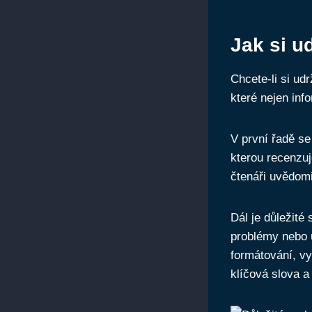
Jak si u
Chcete-li si udr
které nejen inf
V první řadě se
kterou recenzuj
čtenáři uvědomi
Dál je důležité
problémy nebo u
formátování, v
klíčová slova a