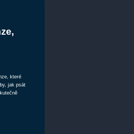
nze,
enze, které
y, jak psát
skutečně