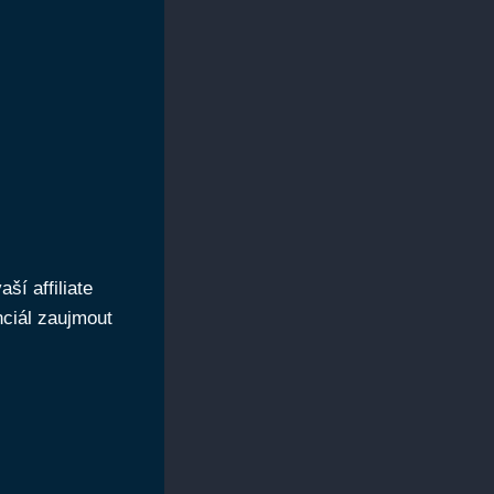
í affiliate
nciál zaujmout