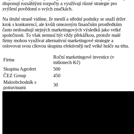
disponují rozsáhlými rozpočty a využívají různé strategie pro
zvýšení povědomí o svých‍ značkách.
Na druhé straně vidíme, že menší⁤ a střední ⁤podniky se snaží⁣ držet‌
krok s konkurencí, ale⁤ kvůli omezeným finančním prostředkům
často nedosahují stejných‌ marketingových⁢ výsledků jako velké
společnosti. To však⁣ nemusí být vždy ‍překážkou, protože malé
firmy mohou využívat alternativní marketingové strategie a
oslovovat svou cílovou skupinu efektivněji než velké hráče ⁣na trhu.
Roční marketingové investice (v
Firma
milionech Kč)
Skupina ⁢Agrofert
500
ČEZ⁣ Group
450
Maloobchodník s‌
30
potravinami