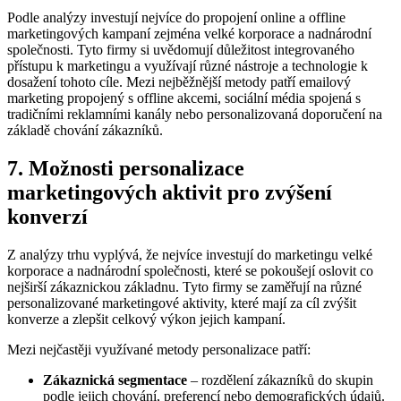
Podle analýzy investují‌ nejvíce do propojení online a offline
⁤marketingových kampaní ​zejména velké ‌korporace a nadnárodní
společnosti. Tyto firmy si uvědomují důležitost integrovaného
přístupu k marketingu ‌a využívají​ různé nástroje⁤ a technologie ⁣k
dosažení tohoto cíle.⁤ Mezi​ nejběžnější metody patří emailový
marketing propojený s offline akcemi, sociální ‌média spojená s
tradičními⁣ reklamními kanály nebo personalizovaná ⁤doporučení na
základě chování zákazníků.
7. Možnosti personalizace
marketingových‍ aktivit pro zvýšení
konverzí
Z analýzy trhu vyplývá, že nejvíce investují ⁤do ⁤marketingu velké
korporace a nadnárodní společnosti, které se pokoušejí oslovit co
nejširší zákaznickou základnu.‍ Tyto firmy se zaměřují na různé
personalizované marketingové aktivity,⁣ které mají za cíl zvýšit
konverze ‍a zlepšit⁤ celkový výkon jejich​ kampaní.
Mezi nejčastěji ⁣využívané metody personalizace patří:
Zákaznická segmentace
– rozdělení⁣ zákazníků​ do skupin
podle⁤ jejich chování,‌ preferencí nebo demografických údajů.