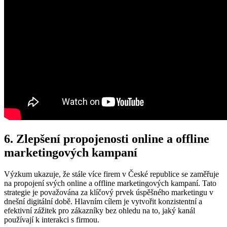
6. Zlepšení propojenosti online a ‍offline
marketingových kampaní
Výzkum ukazuje, že stále⁤ více firem v‌ České republice se zaměřuje
na propojení svých ⁣online⁣ a offline marketingových kampaní. Tato
strategie je považována za klíčový prvek úspěšného marketingu v
dnešní digitální době. Hlavním cílem je vytvořit konzistentní a
efektivní zážitek pro⁢ zákazníky bez ohledu na to, jaký kanál
používají k ​interakci s firmou.