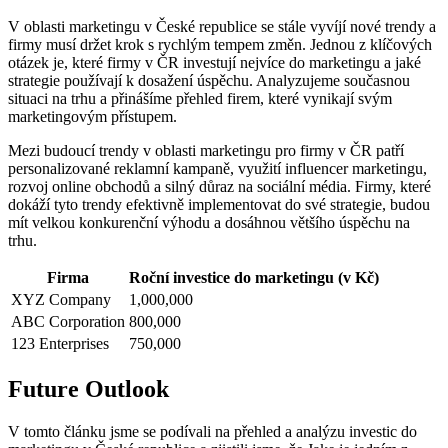
V oblasti⁤ marketingu v České republice se⁢ stále vyvíjí nové trendy ⁣a
firmy musí držet krok s rychlým‍ tempem‌ změn. Jednou z⁣ klíčových
otázek⁢ je, které firmy v ČR ⁣investují nejvíce ​do marketingu a⁣ jaké
strategie⁤ používají k dosažení úspěchu. Analyzujeme současnou
situaci⁤ na trhu ‌a ​přinášíme přehled firem, které vynikají svým
marketingovým ⁣přístupem.
Mezi budoucí trendy v oblasti ⁣marketingu pro firmy‍ v ČR patří
personalizované reklamní kampaně, využití ⁤influencer⁤ marketingu,
rozvoj​ online obchodů a silný důraz na ⁣sociální média. Firmy, které
dokáží tyto trendy efektivně implementovat do své strategie, budou ​
mít velkou konkurenční výhodu a⁣ dosáhnou většího⁣ úspěchu na
trhu.
Firma
Roční investice do marketingu (v Kč)
XYZ Company
1,000,000
ABC Corporation
800,000
123 Enterprises
750,000
Future Outlook
V tomto článku jsme se podívali na přehled a analýzu investic do