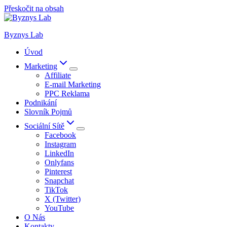
Přeskočit na obsah
Byznys Lab
Úvod
Marketing
Affiliate
E-mail Marketing
PPC Reklama
Podnikání
Slovník Pojmů
Sociální Sítě
Facebook
Instagram
LinkedIn
Onlyfans
Pinterest
Snapchat
TikTok
X (Twitter)
YouTube
O Nás
Kontakty