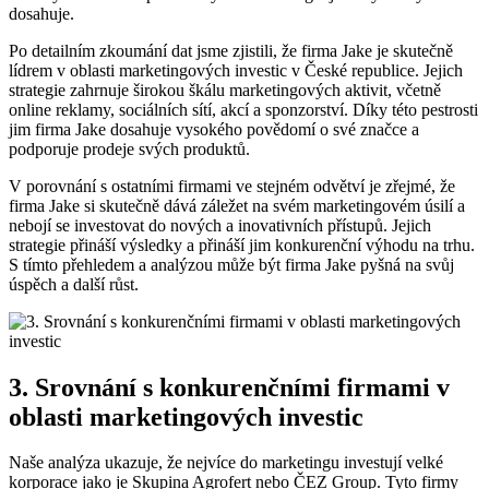
dosahuje.
Po detailním zkoumání dat jsme ⁢zjistili, ⁤že firma Jake je ‍skutečně‍
lídrem v ‍oblasti marketingových investic v České republice. Jejich⁢
strategie zahrnuje širokou škálu marketingových ⁢aktivit, včetně
online reklamy, sociálních sítí, akcí ‍a sponzorství. Díky této pestrosti
​jim firma Jake dosahuje vysokého povědomí​ o své značce a‌
podporuje prodeje svých‍ produktů.
V‍ porovnání s ostatními firmami​ ve stejném odvětví je zřejmé,⁣ že
‍firma Jake si skutečně dává záležet na svém marketingovém úsilí a
nebojí se investovat do ‌nových a inovativních přístupů. Jejich
strategie přináší výsledky a přináší jim konkurenční výhodu‌ na trhu.
S tímto ⁤přehledem⁤ a analýzou může‍ být firma⁣ Jake pyšná na svůj
úspěch a další ‌růst.
3. Srovnání s konkurenčními firmami ⁤v⁤
oblasti⁢ marketingových investic
Naše analýza ukazuje, ‌že ⁣nejvíce do ⁣marketingu ‌investují velké
⁤korporace jako je​ Skupina‌ Agrofert nebo ⁣ČEZ Group. Tyto firmy