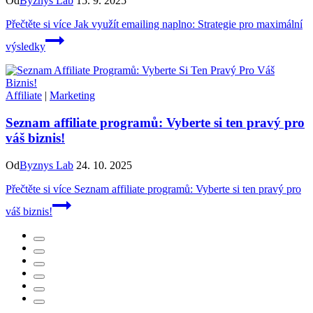
Od
Byznys Lab
15. 9. 2025
Přečtěte si více
Jak využít emailing naplno: Strategie pro maximální
výsledky
Affiliate
|
Marketing
Seznam affiliate programů: Vyberte si ten pravý pro
váš biznis!
Od
Byznys Lab
24. 10. 2025
Přečtěte si více
Seznam affiliate programů: Vyberte si ten pravý pro
váš biznis!