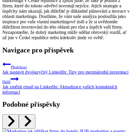
marketingu v České republice a zjistili jsme, že Jake je jedním z
firem,‍ které do tohoto ​odvětví⁤ investují nejvíce. Jejich strategie a
úspěchy nám ukazují, jak důležité je ‌důkladné plánování ‍a inovace v⁤
oblasti marketingu. Doufáme, že vám naše analýza posloužila ‍jako
inspirace pro vaše vlastní marketingové úsilí ⁤a že si uvědomíte
důležitost investování do této oblasti pro ⁢růst a úspěch vaší ‌firmy.
Nezapomeňte, ⁤že ⁢dobrý marketing může udělat obrovský rozdíl, ať
už⁤ jste v České republice nebo kdekoliv jinde ve světě.
Navigace pro příspěvek
Předchozí
Jak nastavit dvojjazyčný LinkedIn: Tipy pro mezinárodní prezentaci
Další
Jak změnit email na LinkedIn: Aktualizace vašich kontaktních
informací
Podobné příspěvky