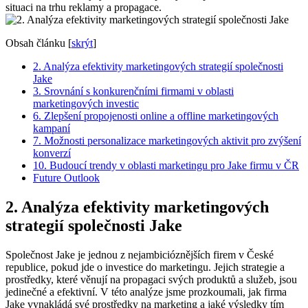
situaci​ na trhu reklamy ⁣a propagace.
Obsah článku
[
skrýt
]
2.​ Analýza efektivity marketingových strategií společnosti
Jake
3. Srovnání s konkurenčními firmami ⁤v⁤ oblasti⁢
marketingových investic
6. Zlepšení propojenosti online a ‍offline marketingových
kampaní
7. Možnosti personalizace marketingových‍ aktivit pro zvýšení
konverzí
10. ‍Budoucí trendy v ⁤oblasti marketingu pro Jake firmu‍ v ČR
Future Outlook
2.​ Analýza efektivity marketingových
strategií společnosti Jake
Společnost Jake je ⁣jednou z nejambicióznějších firem‍ v České​
republice, pokud ‍jde o investice do marketingu. ‌Jejich strategie a
prostředky, které věnují na propagaci svých produktů a služeb, jsou‍
jedinečné‍ a⁢ efektivní. V této analýze jsme prozkoumali, jak firma
⁣Jake vynakládá své ‌prostředky na marketing ​a jaké výsledky tím