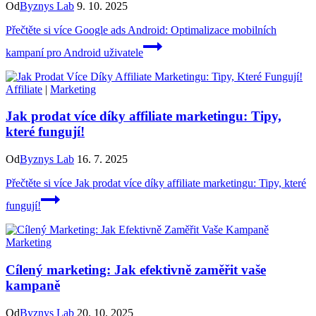
Od
Byznys Lab
9. 10. 2025
Přečtěte si více
Google ads Android: Optimalizace mobilních
kampaní pro Android uživatele
Affiliate
|
Marketing
Jak prodat více díky affiliate marketingu: Tipy,
které fungují!
Od
Byznys Lab
16. 7. 2025
Přečtěte si více
Jak prodat více díky affiliate marketingu: Tipy, které
fungují!
Marketing
Cílený marketing: Jak efektivně zaměřit vaše
kampaně
Od
Byznys Lab
20. 10. 2025