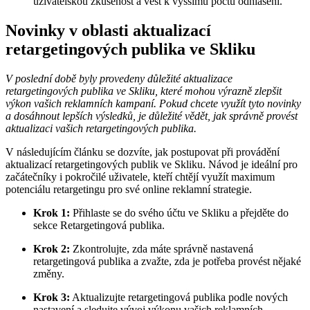
uživatelskou zkušenost a vést k vyššímu počtu odhlášení.
Novinky v oblasti aktualizací
retargetingových publika ve Skliku
V poslední době byly provedeny důležité aktualizace
retargetingových publika ve Skliku, které mohou výrazně zlepšit
výkon vašich reklamních kampaní. Pokud chcete využít tyto novinky
a dosáhnout lepších výsledků, je důležité vědět, jak správně provést
aktualizaci vašich retargetingových publika.
V následujícím článku se dozvíte, jak postupovat při provádění
aktualizací retargetingových publik ve Skliku. Návod je ideální pro
začátečníky i pokročilé uživatele, kteří chtějí využít maximum
potenciálu retargetingu pro své online reklamní strategie.
Krok 1:
Přihlaste se do svého účtu ve Skliku a přejděte do
sekce Retargetingová publika.
Krok 2:
Zkontrolujte, zda máte správně nastavená
retargetingová publika a zvažte, zda je potřeba provést nějaké
změny.
Krok 3:
Aktualizujte retargetingová publika podle nových
nastavení a sledujte vývoj výkonu vašich reklamních