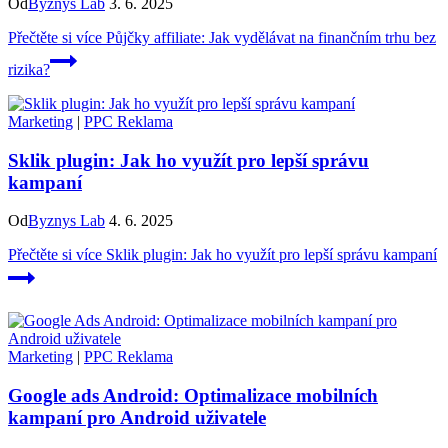
Od
Byznys Lab
3. 6. 2025
Přečtěte si více
Půjčky affiliate: Jak vydělávat na finančním trhu bez
rizika?
Marketing
|
PPC Reklama
Sklik plugin: Jak ho využít pro lepší správu
kampaní
Od
Byznys Lab
4. 6. 2025
Přečtěte si více
Sklik plugin: Jak ho využít pro lepší správu kampaní
Marketing
|
PPC Reklama
Google ads Android: Optimalizace mobilních
kampaní pro Android uživatele