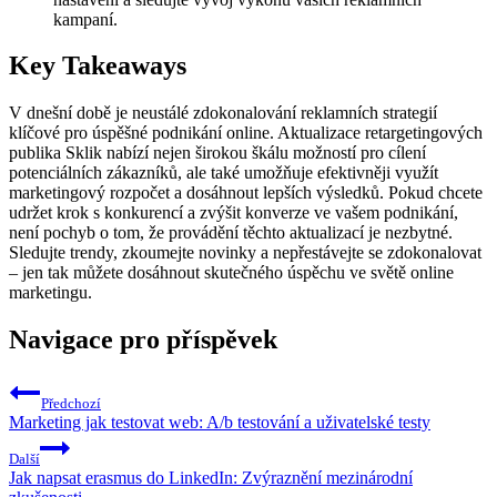
kampaní.
Key Takeaways
V dnešní době je neustálé zdokonalování reklamních strategií
klíčové pro úspěšné podnikání online. Aktualizace retargetingových
publika Sklik nabízí nejen širokou škálu možností pro cílení
potenciálních zákazníků, ale také umožňuje efektivněji využít
marketingový rozpočet a dosáhnout lepších výsledků. Pokud chcete
udržet krok s konkurencí a zvýšit konverze ve vašem podnikání,
není pochyb o tom, že provádění těchto aktualizací je nezbytné.
Sledujte trendy, zkoumejte novinky a nepřestávejte se zdokonalovat
– jen tak můžete dosáhnout skutečného úspěchu ve světě online
marketingu.
Navigace pro příspěvek
Předchozí
Marketing jak testovat web: A/b testování a uživatelské testy
Další
Jak napsat erasmus do LinkedIn: Zvýraznění mezinárodní