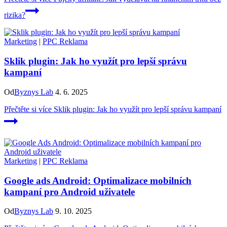
rizika?
Marketing
|
PPC Reklama
Sklik plugin: Jak ho využít pro lepší správu
kampaní
Od
Byznys Lab
4. 6. 2025
Přečtěte si více
Sklik plugin: Jak ho využít pro lepší správu kampaní
Marketing
|
PPC Reklama
Google ads Android: Optimalizace mobilních
kampaní pro Android uživatele
Od
Byznys Lab
9. 10. 2025