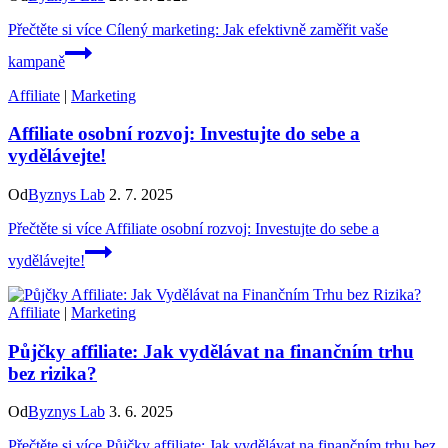
Přečtěte si více
Cílený marketing: Jak efektivně zaměřit vaše
kampaně
Affiliate
|
Marketing
Affiliate osobní rozvoj: Investujte do sebe a
vydělávejte!
Od
Byznys Lab
2. 7. 2025
Přečtěte si více
Affiliate osobní rozvoj: Investujte do sebe a
vydělávejte!
Affiliate
|
Marketing
Půjčky affiliate: Jak vydělávat na finančním trhu
bez rizika?
Od
Byznys Lab
3. 6. 2025
Přečtěte si více
Půjčky affiliate: Jak vydělávat na finančním trhu bez