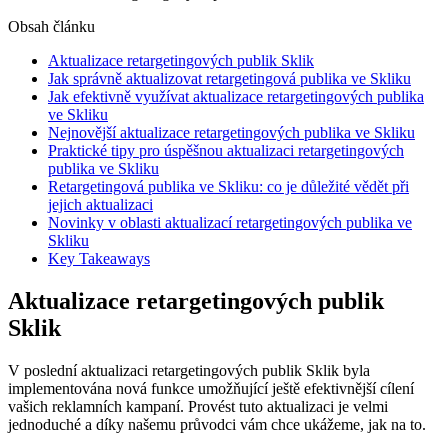
Obsah článku
Aktualizace retargetingových publik Sklik
Jak správně aktualizovat retargetingová publika ve Skliku
Jak efektivně využívat aktualizace retargetingových publika
ve Skliku
Nejnovější aktualizace retargetingových publika ve Skliku
Praktické tipy pro úspěšnou aktualizaci retargetingových
publika ve Skliku
Retargetingová publika ve Skliku: co je důležité vědět při
jejich aktualizaci
Novinky v oblasti aktualizací retargetingových publika ve
Skliku
Key Takeaways
Aktualizace retargetingových publik
Sklik
V poslední aktualizaci retargetingových publik Sklik byla
implementována nová funkce umožňující ještě efektivnější cílení
vašich reklamních kampaní. Provést tuto aktualizaci je velmi
jednoduché a díky našemu průvodci vám chce ukážeme, jak na to.