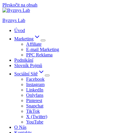
Přeskočit na obsah
Byznys Lab
Úvod
Marketing
Affiliate
E-mail Marketing
PPC Reklama
Podnikání
Slovník Pojmů
Sociální Sítě
Facebook
Instagram
LinkedIn
Onlyfans
Pinterest
Snapchat
TikTok
X (Twitter)
YouTube
O Nás
Kontakty