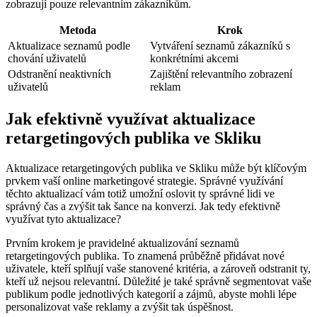
zobrazují pouze relevantním zákazníkům.
Metoda
Krok
Aktualizace seznamů podle
Vytváření seznamů zákazníků s
chování uživatelů
konkrétními akcemi
Odstranění neaktivních
Zajištění relevantního zobrazení
uživatelů
reklam
Jak efektivně využívat aktualizace
retargetingových publika ve Skliku
Aktualizace retargetingových publika ve Skliku může být klíčovým
prvkem vaší online marketingové strategie. Správné využívání
těchto aktualizací vám totiž umožní oslovit ty správné lidi ve
správný čas a zvýšit tak šance na konverzi. Jak tedy efektivně
využívat tyto aktualizace?
Prvním krokem je pravidelné aktualizování seznamů
retargetingových publika. To znamená průběžně přidávat nové
uživatele, kteří splňují vaše stanovené kritéria, a zároveň odstranit ty,
kteří už nejsou relevantní. Důležité je také správně segmentovat vaše
publikum podle jednotlivých kategorií a zájmů, abyste mohli lépe
personalizovat vaše reklamy a zvýšit tak úspěšnost.