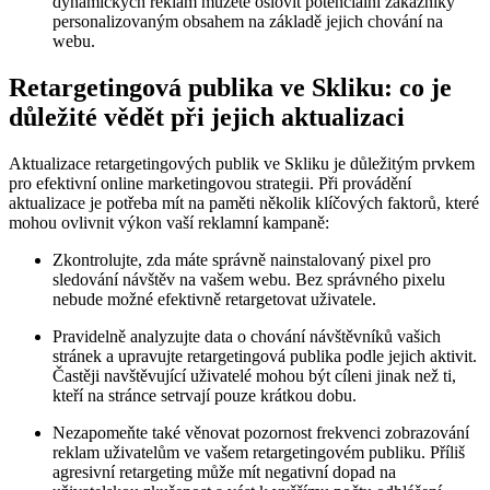
dynamických reklam můžete oslovit potenciální zákazníky
personalizovaným obsahem na základě jejich chování na
webu.
Retargetingová publika ve Skliku: co je
důležité vědět při jejich aktualizaci
Aktualizace retargetingových publik ve Skliku je důležitým prvkem
pro efektivní online marketingovou strategii. Při provádění
aktualizace je potřeba mít na paměti několik klíčových faktorů, které
mohou ovlivnit výkon vaší reklamní kampaně:
Zkontrolujte, zda máte správně nainstalovaný pixel pro
sledování návštěv na vašem webu. Bez správného pixelu
nebude možné efektivně retargetovat uživatele.
Pravidelně analyzujte data o chování návštěvníků vašich
stránek a upravujte retargetingová publika podle jejich aktivit.
Častěji navštěvující uživatelé mohou být cíleni jinak než ti,
kteří na stránce setrvají pouze krátkou dobu.
Nezapomeňte také věnovat pozornost frekvenci zobrazování
reklam uživatelům ve vašem retargetingovém publiku. Příliš
agresivní retargeting může mít negativní dopad na