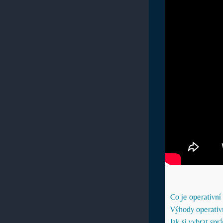
Co je operativní
Výhody operativn
Jak si vybrat sp