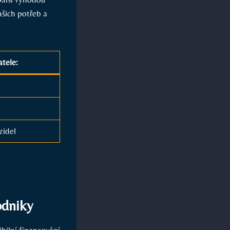
ašich potřeb a
tele:
zidel
odniky
ibilní financování