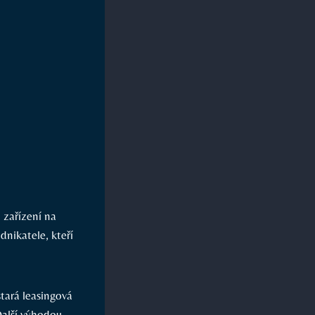
 zařízení na
nikatele, kteří
stará leasingová
Další výhodou