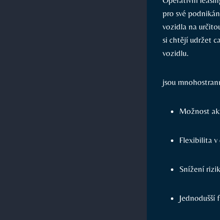
pro své podnikán
vozidla na určito
si chtějí udržet
vozidlu.
jsou mnohostrann
Možnost akt
Flexibilita
Snížení rizi
Jednodušší 