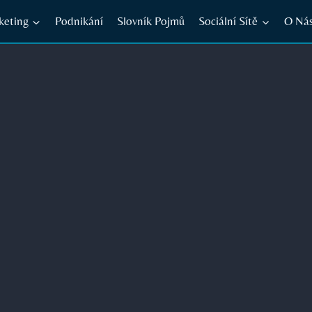
keting
Podnikání
Slovník Pojmů
Sociální Sítě
O Ná