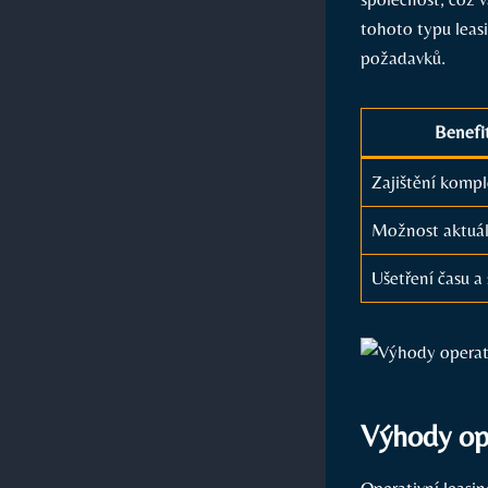
tohoto typu leas
požadavků.
Benefit
Zajištění kompl
Možnost aktuál
Ušetření času a 
Výhody ope
Operativní leasin