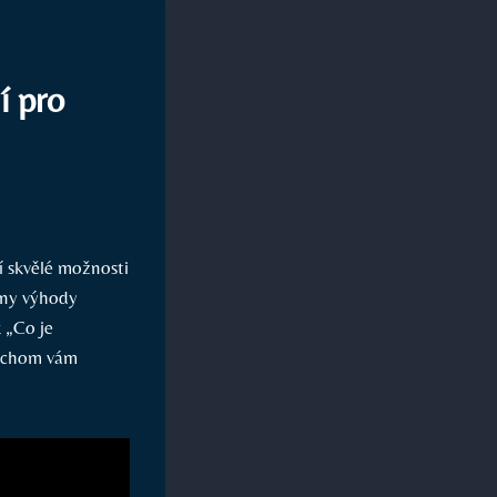
í pro
zí skvělé možnosti
chny výhody
k „Co je
abychom vám