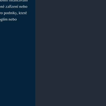
bné zařízení nebo
ro podniky, které
logiím nebo