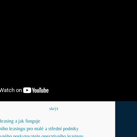
Obsah článku
[
skrýt
]
 leasing a jak funguje
ího leasingu pro malé a střední podniky
rávného poskytovatele operativního leasingu