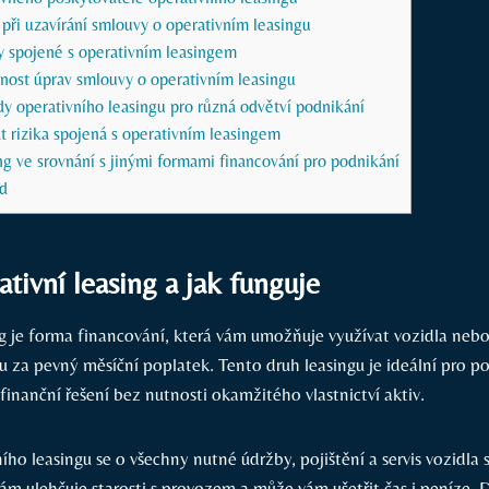
 při uzavírání smlouvy o operativním leasingu
y spojené s operativním leasingem
žnost úprav smlouvy o operativním leasingu
y operativního leasingu pro různá odvětví podnikání
t rizika spojená s operativním leasingem
ng ve srovnání s jinými formami financování pro podnikání
d
ativní leasing a jak funguje
ng je forma financování, která vám umožňuje využívat vozidla nebo
za pevný měsíční poplatek. Tento druh leasingu je ideální pro pod
finanční řešení bez nutnosti okamžitého vlastnictví aktiv.
ího leasingu se o všechny nutné údržby, pojištění a servis vozidla 
ám ulehčuje starosti s provozem a může vám ušetřit čas i peníze. 