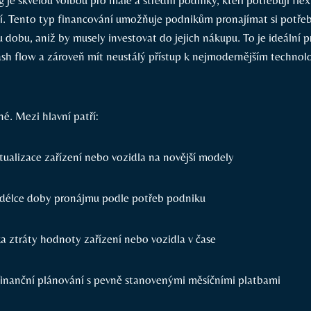
í. Tento typ financování umožňuje podnikům pronajímat si potře
u dobu, aniž by musely investovat do jejich nákupu. To je ideální p
 cash flow a zároveň mít neustálý přístup k nejmodernějším techno
é. Mezi hlavní patří:
ualizace zařízení nebo vozidla na novější modely
 v délce doby pronájmu podle potřeb podniku
ka ztráty hodnoty zařízení nebo vozidla v čase
finanční plánování s pevně stanovenými měsíčními platbami