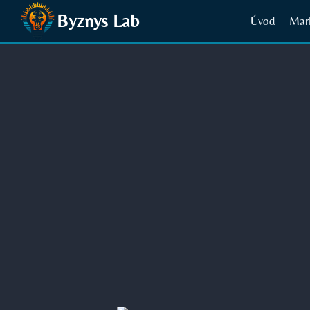
Přeskočit
Byznys Lab
Úvod
Mar
na
obsah