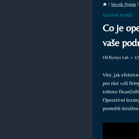
/
Slovník Pojmů
/
SLOVNÍK POJMŮ
Co je ope
vaše pod
Od
Byznys Lab
17
Víte, jak efektiv
pro růst vaší fi
tohoto finančního
Operativní leasi
pomohli dosáhnou