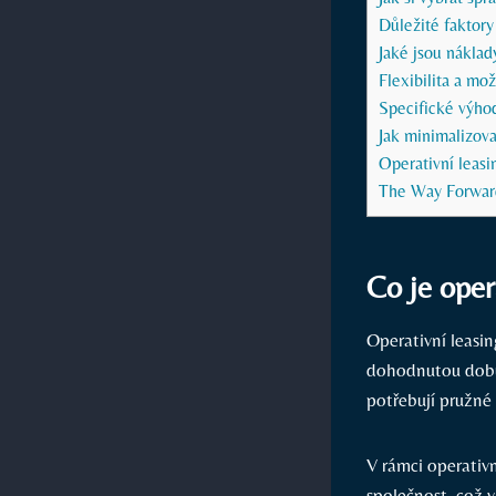
Důležité faktory
Jaké jsou náklad
Flexibilita a mo
Specifické výhod
Jak minimalizova
Operativní leasi
The Way Forwar
Co je oper
Operativní leasi
dohodnutou dobu 
potřebují pružné 
V rámci operativn
společnost, což v