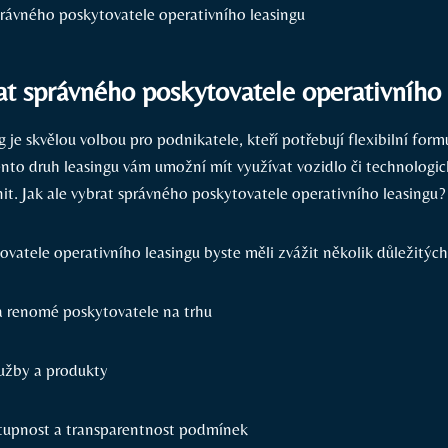
rat správného poskytovatele operativního
g je skvělou volbou pro podnikatele, kteří potřebují flexibilní for
ento druh leasingu vám umožní mít využívat vozidlo či technologic
tnit. Jak ale vybrat správného poskytovatele operativního leasingu?
ovatele operativního leasingu byste měli zvážit několik důležitých
a renomé poskytovatele na trhu
užby a produkty
upnost a transparentnost podmínek