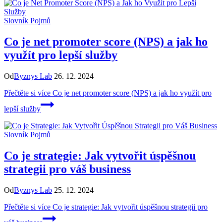
Slovník Pojmů
Co je net promoter score (NPS) a jak ho
využít pro lepší služby
Od
Byznys Lab
26. 12. 2024
Přečtěte si více
Co je net promoter score (NPS) a jak ho využít pro
lepší služby
Slovník Pojmů
Co je strategie: Jak vytvořit úspěšnou
strategii pro váš business
Od
Byznys Lab
25. 12. 2024
Přečtěte si více
Co je strategie: Jak vytvořit úspěšnou strategii pro