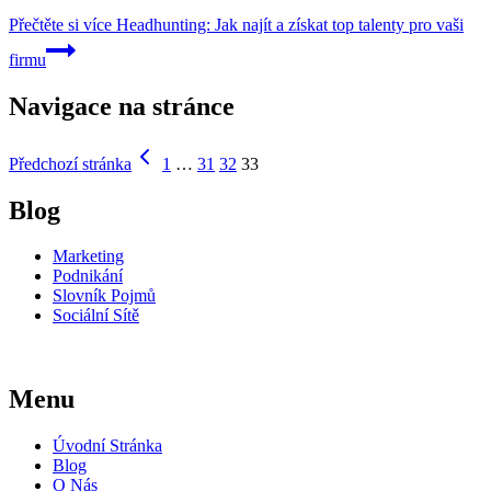
Přečtěte si více
Headhunting: Jak najít a získat top talenty pro vaši
firmu
Navigace na stránce
Předchozí stránka
1
…
31
32
33
Blog
Marketing
Podnikání
Slovník Pojmů
Sociální Sítě
Menu
Úvodní Stránka
Blog
O Nás