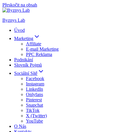
Přeskočit na obsah
Byznys Lab
Úvod
Marketing
Affiliate
E-mail Marketing
PPC Reklama
Podnikání
Slovník Pojmů
Sociální Sítě
Facebook
Instagram
LinkedIn
Onlyfans
Pinterest
Snapchat
TikTok
X (Twitter)
YouTube
O Nás
Kontakty