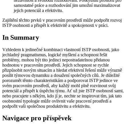
nezávislost a svobodu rozhodování. Poskytnutí prostoru pro
samostatné práce a rozhodování jim umožní maximalizovat
jejich potenciál a efektivitu.
Zajištění těchto prvků v pracovním prostředí může podpořit rozvoj
ISTP osobnosti a přispět k efektivitě a spokojenosti v práci.
In Summary
Vzhledem k jedinečné kombinaci vlastností ISTP osobnosti, jako
jechladný pragmatismus, logické myšlení a schopnost řešit
problémy, mohou být tito jedinci nepostradatelnou přidanou
hodnotou v pracovním prostředí. Jejich schopnost se rychle
přizpůsobit novým situacím a hledat efektivní řešení může výrazně
posílit týmovou dynamiku a dosažení společných cílů. Je důležité
porozumět těmto charakteristikám a podporovat ISTP jedince ve
svém pracovním prostředí, aby každý mohl plně rozvinout svůj
potenciál a přispět k úspěchu týmu. Ať už jste ISTP osobností sami,
nebo pracujete s někým, kdo jí je, nechte se inspirovat tím, jak tato
osobnostní typologie může ovlivnit vaše pracovní prostředí a
podpořit vaši společnou produktivitu a efektivitu.
Navigace pro příspěvek