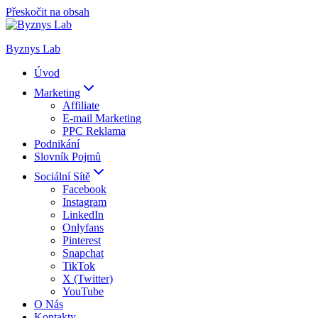
Přeskočit na obsah
Byznys Lab
Úvod
Marketing
Affiliate
E-mail Marketing
PPC Reklama
Podnikání
Slovník Pojmů
Sociální Sítě
Facebook
Instagram
LinkedIn
Onlyfans
Pinterest
Snapchat
TikTok
X (Twitter)
YouTube
O Nás
Kontakty