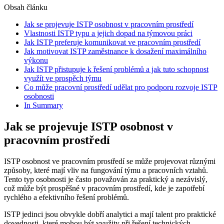
Obsah článku
Jak se projevuje ISTP osobnost v pracovním prostředí
Vlastnosti ISTP typu a jejich dopad na týmovou práci
Jak ISTP preferuje komunikovat ve pracovním prostředí
Jak motivovat ISTP zaměstnance k dosažení maximálního
výkonu
Jak ISTP přistupuje k řešení problémů a jak tuto schopnost
využít ve prospěch týmu
Co může pracovní prostředí udělat pro podporu rozvoje ISTP
osobnosti
In Summary
Jak se projevuje ISTP osobnost v
pracovním prostředí
ISTP osobnost ve pracovním prostředí se může projevovat různými
způsoby, které mají vliv na fungování týmu a pracovních vztahů.
Tento typ osobnosti je často považován za praktický a nezávislý,
což může být prospěšné v pracovním prostředí, kde je zapotřebí
rychlého a efektivního řešení problémů.
ISTP jedinci jsou obvykle dobří analytici a mají talent pro praktické
dovednosti, které mohou být využity při řešení technických