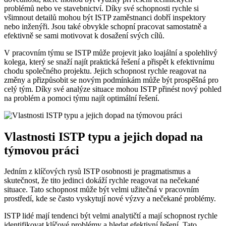
problémů nebo ve stavebnictví. Díky své schopnosti rychle si
všimnout detailů mohou být ISTP zaměstnanci dobří inspektory
nebo inženýři. Jsou také obvykle schopní pracovat samostatně a
efektivně se sami motivovat k dosažení svých cílů.
V pracovním týmu se ISTP může projevit jako loajální a spolehlivý
kolega, který se snaží najít praktická řešení a přispět k efektivnímu
chodu společného projektu. Jejich schopnost rychle reagovat na
změny a přizpůsobit se novým podmínkám může být prospěšná pro
celý tým. Díky své analýze situace mohou ISTP přinést nový pohled
na problém a pomoci týmu najít optimální řešení.
Vlastnosti ISTP typu a jejich dopad na
týmovou práci
Jedním z klíčových rysů ISTP osobnosti je pragmatismus a
skutečnost, že tito jedinci dokáží rychle reagovat na nečekané
situace. Tato schopnost může být velmi užitečná v pracovním
prostředí, kde se často vyskytují nové výzvy a nečekané problémy.
ISTP lidé mají tendenci být velmi analytičtí a mají schopnost rychle
identifikovat klíčové problémy a hledat efektivní řešení. Tato