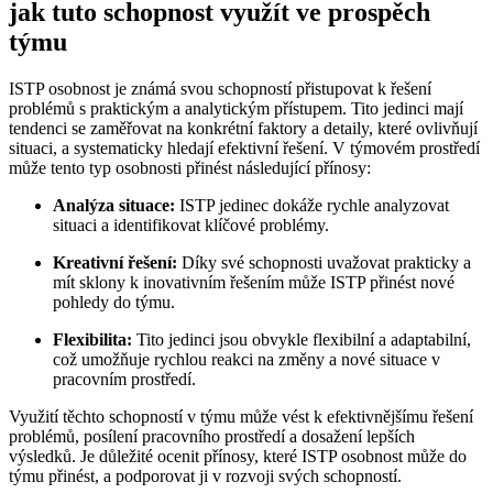
jak tuto schopnost využít ve prospěch
týmu
ISTP osobnost je známá svou schopností přistupovat k řešení
problémů s praktickým a analytickým přístupem. Tito jedinci mají
tendenci se zaměřovat na konkrétní faktory a detaily, které ovlivňují
situaci, a systematicky hledají efektivní řešení. V týmovém prostředí
může tento typ osobnosti přinést následující přínosy:
Analýza situace:
ISTP jedinec dokáže rychle analyzovat
situaci a identifikovat klíčové problémy.
Kreativní řešení:
Díky své schopnosti uvažovat prakticky a
mít sklony k inovativním řešením může ISTP přinést nové
pohledy do týmu.
Flexibilita:
Tito jedinci jsou obvykle flexibilní a adaptabilní,
což umožňuje rychlou reakci na změny a nové situace v
pracovním prostředí.
Využití těchto schopností v týmu může vést k efektivnějšímu řešení
problémů, posílení pracovního prostředí a dosažení lepších
výsledků. Je důležité ocenit přínosy, které ISTP osobnost může do
týmu přinést, a podporovat ji v rozvoji svých schopností.