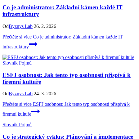
Co je administrator: Základní kámen každé IT
infrastruktury
Od
Byznys Lab
26. 2. 2026
Přečtěte si více
Co je administrator: Základní kámen každé IT
infrastruktury
Slovník Pojmů
ESFJ osobnost: Jak tento typ osobnosti přispívá k
firemní kultuře
Od
Byznys Lab
24. 3. 2026
Přečtěte si více
ESFJ osobnost: Jak tento typ osobnosti přispívá k
firemní kultuře
Slovník Pojmů
Co je strategický cyklus: Plánování a implementace