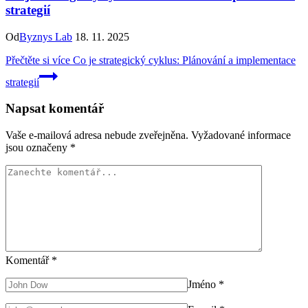
strategií
Od
Byznys Lab
18. 11. 2025
Přečtěte si více
Co je strategický cyklus: Plánování a implementace
strategií
Napsat komentář
Vaše e-mailová adresa nebude zveřejněna.
Vyžadované informace
jsou označeny
*
Komentář
*
Jméno
*