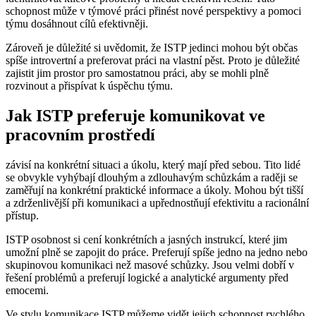
schopnost může v týmové práci přinést nové perspektivy a pomoci
týmu dosáhnout cílů efektivněji.
Zároveň je důležité si uvědomit, že ISTP jedinci mohou být občas
spíše introvertní a preferovat práci na vlastní pěst. Proto je důležité
zajistit jim prostor pro samostatnou práci, aby se mohli plně
rozvinout a přispívat k úspěchu týmu.
Jak ISTP preferuje komunikovat ve
pracovním prostředí
závisí na konkrétní situaci a úkolu, který mají před sebou. Tito lidé
se obvykle vyhýbají dlouhým a zdlouhavým schůzkám a raději se
zaměřují na konkrétní praktické informace a úkoly. Mohou být tišší
a zdrženlivější při komunikaci a upřednostňují efektivitu a racionální
přístup.
ISTP osobnost si cení konkrétních a jasných instrukcí, které jim
umožní plně se zapojit do práce. Preferují spíše jedno na jedno nebo
skupinovou komunikaci než masové schůzky. Jsou velmi dobří v
řešení problémů a preferují logické a analytické argumenty před
emocemi.
Ve stylu komunikace ISTP můžeme vidět jejich schopnost rychlého