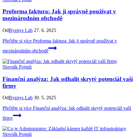
Proforma faktura: Jak ji správně používat v
mezinárodním obchodě
Od
Byznys Lab
27. 6. 2025
Přečtěte si více
Proforma faktura: Jak ji správně používat v
mezinárodním obchodě
Slovník Pojmů
Finanční analýza: Jak odhalit skrytý potenciál vaší
firmy
Od
Byznys Lab
30. 5. 2025
Přečtěte si více
Finanční analýza: Jak odhalit skrytý potenciál vaší
firmy
Slovník Pojmů