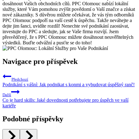
dosáhnout Vašich obchodních cílů. PPC Olomouc nabízí lokální
služby, které Vám pomohou zvýšit povědomí o Vaší značce a získat
nové zákazníky. S důvěrou můžete očekávat, že vás tým odborníků
PPC Olomouc podpoří na vaší cestě k úspěchu. Takže neváhejte a
dejte jim šanci, uvidíte rozdíl! Nenechte své podnikání zaostávat,
investujte do PPC a sledujte, jak se Vaše firma rozvíjí. Jsem
přesvědčený, že s PPC Olomouc můžete dosáhnout neuvěřitelných
výsledků. Buďte odvážní a pusťte se do toho!
Navigace pro příspěvek
Předchozí
Podnikání s vášní: Jak podnikat s konmi a vybudovat úspěšný ranč!
Další
Co je hard skills: Jaké dovednosti potřebujete pro úspěch ve vaší
kariéře
Podobné příspěvky