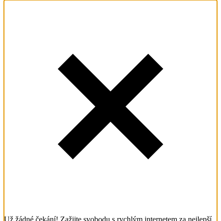
Už žádné čekání! Zažijte svobodu s rychlým internetem za nejlepší