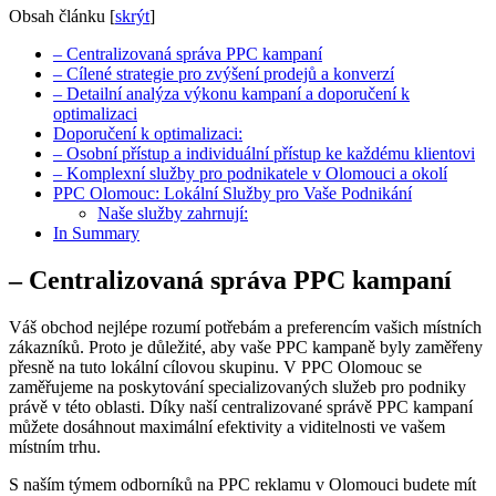
Obsah článku
[
skrýt
]
– Centralizovaná správa PPC kampaní
– Cílené strategie pro zvýšení prodejů a konverzí
– Detailní analýza výkonu kampaní a doporučení k
optimalizaci
Doporučení k optimalizaci:
– Osobní přístup a individuální přístup ke každému klientovi
– Komplexní služby pro podnikatele v Olomouci a okolí
PPC Olomouc: Lokální Služby pro Vaše Podnikání
Naše služby zahrnují:
In Summary
– Centralizovaná správa PPC kampaní
Váš obchod nejlépe rozumí potřebám a preferencím vašich místních
zákazníků. Proto je důležité, aby vaše PPC kampaně byly zaměřeny
přesně na tuto lokální cílovou skupinu. V PPC Olomouc se
zaměřujeme na poskytování specializovaných služeb pro podniky
právě v této oblasti. Díky naší centralizované správě PPC kampaní
můžete dosáhnout maximální efektivity a viditelnosti ve vašem
místním trhu.
S naším týmem odborníků na PPC reklamu v Olomouci budete mít