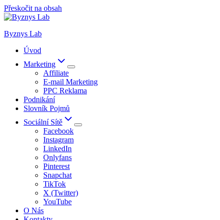
Přeskočit na obsah
Byznys Lab
Úvod
Marketing
Affiliate
E-mail Marketing
PPC Reklama
Podnikání
Slovník Pojmů
Sociální Sítě
Facebook
Instagram
LinkedIn
Onlyfans
Pinterest
Snapchat
TikTok
X (Twitter)
YouTube
O Nás
Kontakty