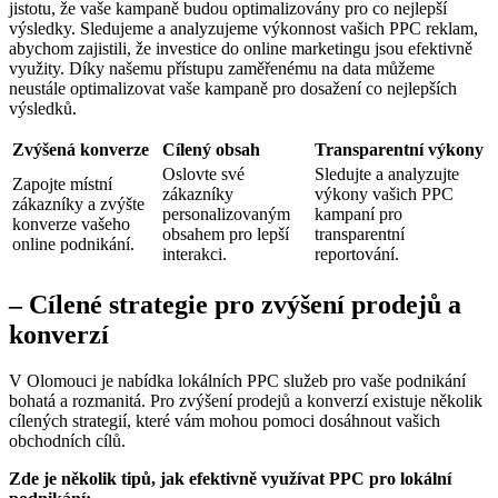
jistotu, že vaše kampaně budou optimalizovány pro co nejlepší
výsledky. Sledujeme a analyzujeme výkonnost vašich PPC reklam,
abychom zajistili, že investice do online marketingu jsou efektivně
využity. Díky našemu přístupu zaměřenému na data můžeme
neustále optimalizovat vaše kampaně pro dosažení co nejlepších
výsledků.
Zvýšená konverze
Cílený obsah
Transparentní výkony
Oslovte své
Sledujte a analyzujte
Zapojte místní
zákazníky
výkony vašich PPC
zákazníky a zvýšte
personalizovaným
kampaní pro
konverze vašeho
obsahem pro lepší
transparentní
online podnikání.
interakci.
reportování.
– Cílené strategie pro zvýšení prodejů a
konverzí
V Olomouci je nabídka lokálních PPC služeb pro vaše podnikání
bohatá a rozmanitá. Pro zvýšení prodejů a konverzí existuje několik
cílených strategií, které vám mohou pomoci dosáhnout vašich
obchodních cílů.
Zde je několik tipů, jak efektivně využívat PPC pro lokální