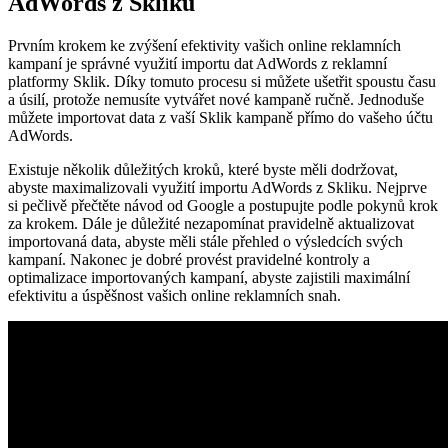
AdWords z Skliku
Prvním krokem ke zvýšení efektivity vašich online reklamních
kampaní je správné využití importu dat AdWords z reklamní
platformy Sklik. Díky tomuto procesu si můžete ušetřit spoustu času
a úsilí, protože nemusíte vytvářet nové kampaně ručně. Jednoduše
můžete importovat data z vaší Sklik kampaně přímo do vašeho účtu
AdWords.
Existuje několik důležitých kroků, které byste měli dodržovat,
abyste maximalizovali využití importu AdWords z Skliku. Nejprve
si pečlivě přečtěte návod od Google a postupujte podle pokynů krok
za krokem. Dále je důležité nezapomínat pravidelně aktualizovat
importovaná data, abyste měli stále přehled o výsledcích svých
kampaní. Nakonec je dobré provést pravidelné kontroly a
optimalizace importovaných kampaní, abyste zajistili maximální
efektivitu a úspěšnost vašich online reklamních snah.