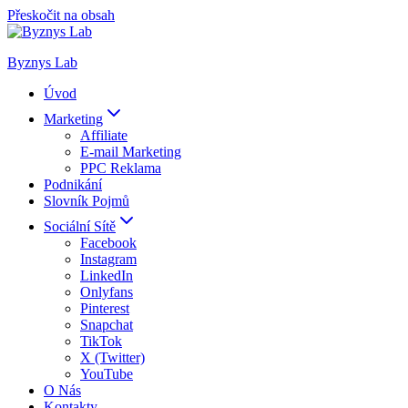
Přeskočit na obsah
Byznys Lab
Úvod
Marketing
Affiliate
E-mail Marketing
PPC Reklama
Podnikání
Slovník Pojmů
Sociální Sítě
Facebook
Instagram
LinkedIn
Onlyfans
Pinterest
Snapchat
TikTok
X (Twitter)
YouTube
O Nás
Kontakty