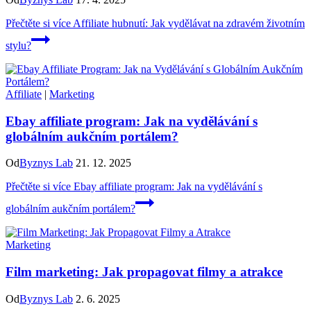
Přečtěte si více
Affiliate hubnutí: Jak vydělávat na zdravém životním
stylu?
Affiliate
|
Marketing
Ebay affiliate program: Jak na vydělávání s
globálním aukčním portálem?
Od
Byznys Lab
21. 12. 2025
Přečtěte si více
Ebay affiliate program: Jak na vydělávání s
globálním aukčním portálem?
Marketing
Film marketing: Jak propagovat filmy a atrakce
Od
Byznys Lab
2. 6. 2025