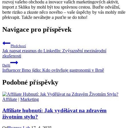
rozvoj vašeho obchodu a inovace vašich marketingových aktivit,
import z Skliku by mohl být tou správnou cestou. Buďte odvážní,
berte riziko a zkuste něco nového – vaše úspěchy by vás mohly mile
překvapit. Takže neváhejte a pusťte se do toho!
Navigace pro příspěvek
Předchozí
Jak napsat erasmus do LinkedIn: Zvýraznění mezinárodní
zkušenosti
Další
Influencer Brno jídlo: Kdo ovlivňuje gastronomii v Brně
Podobné příspěvky
Affiliate
|
Marketing
Affiliate hubnutí: Jak vydělávat na zdravém
životním stylu?
Od
Byznys Lab
17. 4. 2025