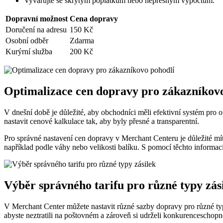
Vyvarujte se skrytým poplatkům nebo nepřesným výpočtům.
Dopravní možnost
Cena dopravy
Doručení na adresu
150 Kč
Osobní odběr
Zdarma
Kurýrní služba
200 Kč
Optimalizace cen dopravy pro zákazníkov
V dnešní době je důležité, aby obchodníci měli efektivní systém pro
nastavit cenové kalkulace tak, aby byly přesné a transparentní.
Pro správné nastavení cen dopravy v Merchant Centeru je důležité mít
například podle váhy nebo velikosti balíku. S pomocí těchto informac
Výběr správného tarifu pro různé typy zás
V Merchant Center můžete nastavit různé sazby dopravy pro různé typy
abyste neztratili na poštovném a zároveň si udrželi konkurenceschop