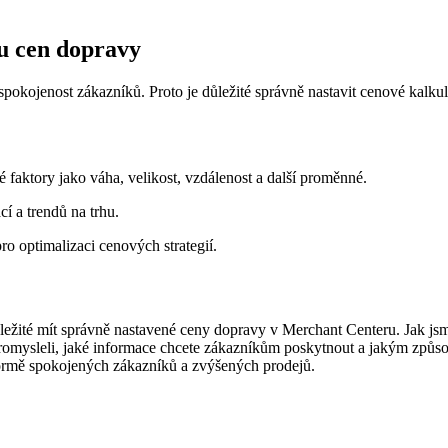
u cen dopravy
okojenost zákazníků. Proto je důležité správně nastavit cenové kalkul
faktory jako váha, velikost, vzdálenost a další proměnné.
cí a trendů na trhu.
o optimalizaci cenových strategií.
ůležité mít správně nastavené ceny dopravy v Merchant Centeru. Jak js
 promysleli, jaké informace chcete zákazníkům poskytnout a jakým způs
ve formě spokojených zákazníků a zvýšených prodejů.