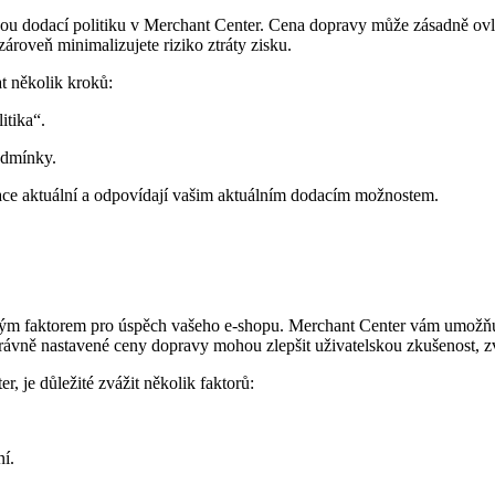
nou dodací politiku v Merchant Center. Cena dopravy může zásadně ovl
ároveň minimalizujete riziko ztráty zisku.
t několik kroků:
itika“.
podmínky.
ace aktuální a odpovídají vašim aktuálním dodacím možnostem.
ovým faktorem pro úspěch vašeho e-shopu. Merchant Center vám umožňu
právně nastavené ceny dopravy mohou zlepšit uživatelskou zkušenost, zv
 je důležité zvážit několik faktorů:
ní.