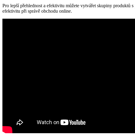
Pro lepší přehlednost a efektivitu můžete vytvářet skupiny produktů 
efektivitu při správě obchodu online.