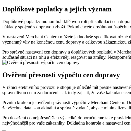
Doplňkové poplatky a jejich význam
Doplňkové poplatky mohou hrát klíčovou roli při kalkulaci cen doprav
náklady spojené s dopravou zboží. Pokud chcete dosáhnout úspěchu v
V nastavení Merchant Centeru můžete jednoduše specifikovat různé dop
významný vliv na konečnou cenu dopravy a celkovou zákaznickou zkušen
Pro správné nastavení cen dopravy a doplňkových poplatků v Mercha
současné situaci na trhu a efektivněji reagovat na změny. Nezapomeňte
Ověření přesnosti výpočtu cen dopravy
V rámci efektivního provozu e-shopu je důležité mít přesně nastaven
spravedlivou cenu za doručení. Jak tedy zajistit, že vaše kalkulace ce
Prvním krokem je ověření správnosti výpočtů v Merchant Centeru. Důkl
že všechna data jsou aktuální a správně zadaná, abyste minimalizoval
Pro dosažení co nejpřesnějších výsledků doporučujeme také pravideln
nejvýhodnější pro vaše zákazníky. Důkladná kontrola a nastavení ce