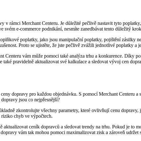
y v rámci Merchant Centeru. Je důležité pečlivě nastavit tyto poplatky
e svém e-commerce podnikání, nesmíte zanedbávat tento důležitý krok
lňkové poplatky, jako jsou manipulační poplatky, pojištění zásilky ne
ost. Proto se ujistěte, že jste pečlivě zvážili jednotlivé poplatky a 
nt Centeru vám může pomoci také analýza trhu a konkurence. Díky po
 také pravidelně aktualizovat své kalkulace a sledovat vývoj cen dopra
é ceny dopravy pro každou objednávku. S pomocí Merchant Centeru a spr
n dopravy jsou co nejpřesnější?
adně zkontrolujte všechny parametry, které ovlivňují cenu dopravy, ja
i riziko chyb ve výpočtech.
ě aktualizovat ceník dopravců a sledovat trendy na trhu. Pokud je to m
n dopravy vám tak mohou pomoci maximalizovat zisk a zároveň udržet 