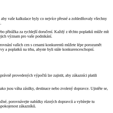
, aby vaše kalkulace byly co nejvíce přesné a zohledňovaly všechny
.
bo přirážka za rychlejší doručení. Každý z těchto poplatků může mít
jejich význam pro vaše podnikání.
rovnání vašich cen s cenami konkurentů můžete lépe porozumět
vy a poplatků na trhu, abyste byli stále konkurenceschopní.
ávně provedených výpočtů lze zajistit, aby zákazníci platili
ko jsou váha zásilky, destinace nebo zvolený dopravce. Ujistěte se,
ožné, porovnávejte nabídky různých dopravců a vybírejte tu
spokojenost zákazníků.