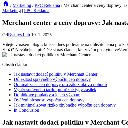
/
Marketing
/
PPC Reklama
/
Merchant center a ceny dopravy: Jak
Marketing
|
PPC Reklama
Merchant center a ceny dopravy: Jak nasta
Od
Byznys Lab
10. 1. 2025
Vítejte v našem blogu, kde se dnes podíváme na důležité téma pro ka
zboží? Neváhejte a přečtěte si náš článek, který vám poskytne vešker
Obsah článku
Jak nastavit dodací politiku v Merchant Center
Důležitost správného výpočtu cen dopravy
Optimalizace cen dopravy pro zákazníkovo pohodlí
Výběr správného tarifu pro různé typy zásilek
Doplňkové poplatky a jejich význam
Ověření přesnosti výpočtu cen dopravy
Jak minimalizovat riziko chybného výpočtu cen dopravy
In Conclusion
Jak nastavit dodací politiku v Merchant C