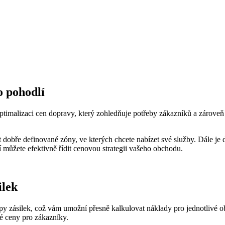
o pohodlí
 optimalizaci cen dopravy, který zohledňuje potřeby zákazníků a záro
 dobře definované zóny, ve kterých chcete nabízet své služby. Dále je 
í můžete efektivně řídit cenovou strategii vašeho obchodu.
ilek
 zásilek, což vám umožní přesně kalkulovat náklady pro jednotlivé obj
né ceny pro zákazníky.