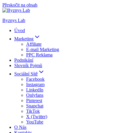
Přeskočit na obsah
Byznys Lab
Úvod
Marketing
Affiliate
E-mail Marketing
PPC Reklama
Podnikání
Slovník Pojmů
Sociální Sítě
Facebook
Instagram
LinkedIn
Onlyfans
Pinterest
Snapchat
TikTok
X (Twitter)
YouTube
O Nás
Kontakty