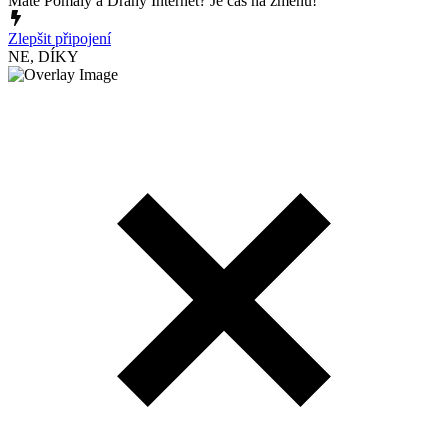
Máte Pomalý a Drahý Internet? Je čas na změnu!
Zlepšit připojení
NE, DÍKY