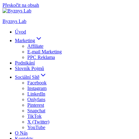
Přeskočit na obsah
Byznys Lab
Úvod
Marketing
Affiliate
E-mail Marketing
PPC Reklama
Podnikání
Slovník Pojmů
Sociální Sítě
Facebook
Instagram
LinkedIn
Onlyfans
Pinterest
Snapchat
TikTok
X (Twitter)
YouTube
O Nás
Kontakty