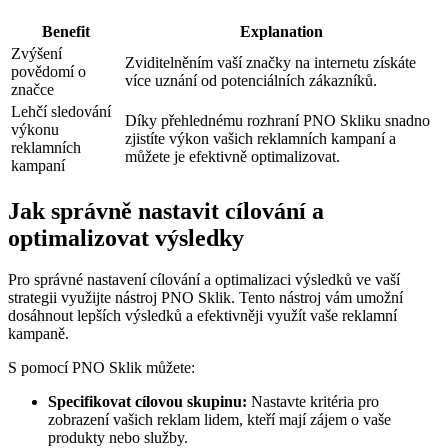
Benefit
Explanation
Zvýšení
Zviditelněním vaší značky na internetu získáte
povědomí o
více uznání od potenciálních zákazníků.
značce
Lehčí sledování
Díky přehlednému rozhraní PNO Skliku snadno
výkonu
zjistíte výkon vašich reklamních kampaní a
reklamních
můžete je efektivně optimalizovat.
kampaní
Jak správně nastavit cílování a
optimalizovat výsledky
Pro správné nastavení cílování a optimalizaci výsledků ve vaší
strategii využijte nástroj PNO Sklik. Tento nástroj vám umožní
dosáhnout lepších výsledků a efektivněji využít vaše reklamní
kampaně.
S pomocí PNO Sklik můžete:
Specifikovat cílovou skupinu:
Nastavte kritéria pro
zobrazení vašich reklam lidem, kteří mají zájem o vaše
produkty nebo služby.