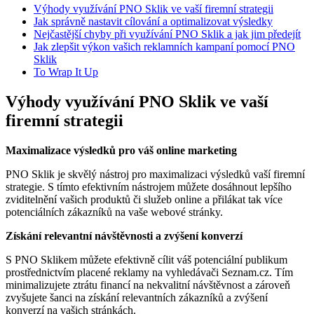
Výhody využívání PNO Sklik ve vaší firemní strategii
Jak správně nastavit cílování a optimalizovat výsledky
Nejčastější chyby při využívání PNO Sklik a jak jim předejít
Jak zlepšit výkon vašich reklamních kampaní pomocí PNO
Sklik
To Wrap It Up
Výhody využívání PNO Sklik ve vaší
firemní strategii
Maximalizace výsledků pro váš online marketing
PNO Sklik je skvělý nástroj pro maximalizaci výsledků vaší firemní
strategie. S tímto efektivním nástrojem můžete dosáhnout lepšího
zviditelnění vašich produktů či služeb online a přilákat tak více
potenciálních zákazníků na vaše webové stránky.
Získání relevantní návštěvnosti a zvýšení konverzí
S PNO Sklikem můžete efektivně cílit váš potenciální publikum
prostřednictvím placené reklamy na vyhledávači Seznam.cz. Tím
minimalizujete ztrátu financí na nekvalitní návštěvnost a zároveň
zvyšujete šanci na získání relevantních zákazníků a zvýšení
konverzí na vašich stránkách.