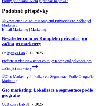
Formy podnikání: Která je pro vás ta pravá?
Podobné příspěvky
E-mail Marketing
|
Marketing
Newsletter co to je: Kompletní průvodce pro
začínající marketéry
Od
Byznys Lab
7. 12. 2025
Přečtěte si více
Newsletter co to je: Kompletní průvodce pro
začínající marketéry
Marketing
Geo marketing: Lokalizace a segmentace podle
geografie
Od
Byznys Lab
31. 7. 2025