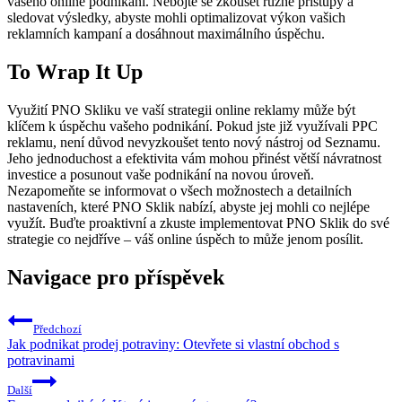
vašeho online podnikání. Nebojte se zkoušet různé přístupy a
sledovat výsledky, abyste mohli optimalizovat výkon vašich
reklamních kampaní a dosáhnout maximálního úspěchu.
To Wrap It Up
Využití PNO Skliku ve vaší strategii online reklamy může být
klíčem k úspěchu vašeho podnikání. Pokud jste již využívali PPC
reklamu, není důvod nevyzkoušet tento nový nástroj od Seznamu.
Jeho jednoduchost a efektivita vám mohou přinést větší návratnost
investice a posunout vaše podnikání na novou úroveň.
Nezapomeňte se informovat o všech možnostech a detailních
nastaveních, které PNO Sklik nabízí, abyste jej mohli co nejlépe
využít. Buďte proaktivní a zkuste implementovat PNO Sklik do své
strategie co nejdříve – váš online úspěch to může jenom posílit.
Navigace pro příspěvek
Předchozí
Jak podnikat prodej potraviny: Otevřete si vlastní obchod s
potravinami
Další