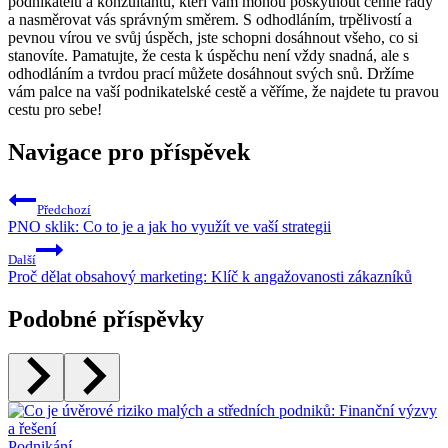
podnikatelů a konzultantů, kteří vám mohou poskytnout cenné rady
a nasměrovat vás správným směrem. S odhodláním, trpělivostí a
pevnou vírou ve svůj úspěch, jste schopni dosáhnout všeho, co si
stanovíte. Pamatujte, že cesta k úspěchu není vždy snadná, ale s
odhodláním a tvrdou prací můžete dosáhnout svých snů. Držíme
vám palce na vaší podnikatelské cestě a věříme, že najdete tu pravou
cestu pro sebe!
Navigace pro příspěvek
Předchozí
PNO sklik: Co to je a jak ho využít ve vaší strategii
Další
Proč dělat obsahový marketing: Klíč k angažovanosti zákazníků
Podobné příspěvky
Podnikání