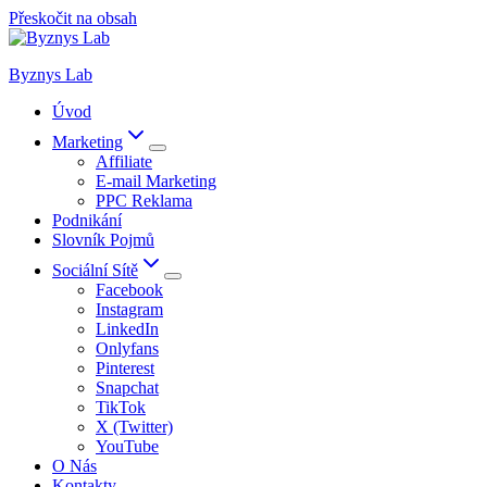
Přeskočit na obsah
Byznys Lab
Úvod
Marketing
Affiliate
E-mail Marketing
PPC Reklama
Podnikání
Slovník Pojmů
Sociální Sítě
Facebook
Instagram
LinkedIn
Onlyfans
Pinterest
Snapchat
TikTok
X (Twitter)
YouTube
O Nás
Kontakty