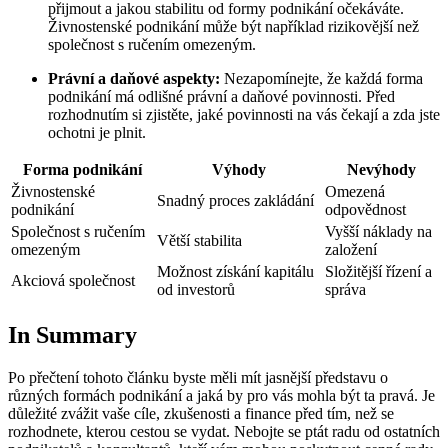
přijmout a jakou stabilitu od formy podnikání očekáváte.
Živnostenské podnikání může být například rizikovější než
společnost s ručením omezeným.
Právní a daňové aspekty:
Nezapomínejte, že každá forma
podnikání má odlišné právní a daňové povinnosti. Před
rozhodnutím si zjistěte, jaké povinnosti na vás čekají a zda jste
ochotni je plnit.
Forma podnikání
Výhody
Nevýhody
Živnostenské
Omezená
Snadný proces zakládání
podnikání
odpovědnost
Společnost s ručením
Vyšší náklady na
Větší stabilita
omezeným
založení
Možnost získání kapitálu
Složitější řízení a
Akciová společnost
od investorů
správa
In Summary
Po přečtení tohoto článku byste měli mít jasnější představu o
různých formách podnikání a jaká by pro vás mohla být ta pravá. Je
důležité zvážit vaše cíle, zkušenosti a finance před tím, než se
rozhodnete, kterou cestou se vydat. Nebojte se ptát radu od ostatních