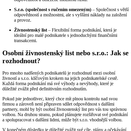
S.r.o. (společnost s ručením omezeným)
– Společnost s větší
odpovědností a možnostmi, ale s vyššími náklady na založení
a provoz.
Živnostenský list
– Flexibilní forma podnikání, která je
ideální pro malé podnikatele s jednoduchými finančními
transakcemi.
Osobní živnostenský list nebo s.r.o.: Jak se
rozhodnout?
Pro mnoho nadšených podnikatelů je rozhodnutí mezi osobní
živností a s.r.o. klíčovým krokem na jejich podnikatelské cestě.
Každá forma podnikání má své výhody a nevýhody, které je
důležité zvážit před definitivním rozhodnutím.
Pokud jste jednotlivec, který chce mít plnou kontrolu nad svou
firmou a zároveň není připraven sdílet odpovědnost s dalšími
partnery, mohl by být osobní živnostenský list pro vás tou správnou
volbou. Na druhou stranu, pokud plánujete rozšiřovat své podnikání
a spolupracovat s dalšími lidmi, může být s.r.o. vhodnější volbou.
V konečném důsledku je důležité zvážit své cíle, plány a očekávání