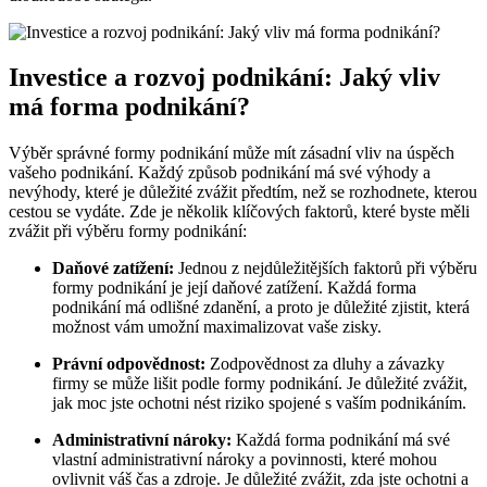
Investice a rozvoj podnikání: Jaký vliv
má forma podnikání?
Výběr správné formy podnikání může mít zásadní vliv na úspěch
vašeho podnikání. Každý způsob podnikání má své výhody a
nevýhody, které je důležité zvážit předtím, než se rozhodnete, kterou
cestou se vydáte. Zde je několik klíčových faktorů, které byste měli
zvážit při výběru formy podnikání:
Daňové zatížení:
Jednou z nejdůležitějších faktorů při výběru
formy podnikání je její daňové zatížení. Každá forma
podnikání má odlišné zdanění, a proto je důležité zjistit, která
možnost vám umožní maximalizovat vaše zisky.
Právní odpovědnost:
Zodpovědnost za dluhy a závazky
firmy se může lišit podle formy podnikání. Je důležité zvážit,
jak moc jste ochotni nést riziko spojené s vaším podnikáním.
Administrativní nároky:
Každá forma podnikání má své
vlastní administrativní nároky a povinnosti, které mohou
ovlivnit váš čas a zdroje. Je důležité zvážit, zda jste ochotni a