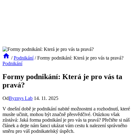
/
Podnikání
/
Formy podnikání: Která je pro vás ta pravá?
Podnikání
Formy podnikání: Která je pro vás ta
pravá?
Od
Byznys Lab
14. 11. 2025
V dnešní době je podnikání nabité možnostmi a rozhodnutí, které
musíte učinit, mohou být značně přesvědčivé. Otázkou však
zůstává: Jaká forma podnikání je pro vás ta pravá? Přečtěte si náš
článek a dejte nám šanci ukázat vám cestu k nalezení správného
směru pro váš podnikatelský úspěch.