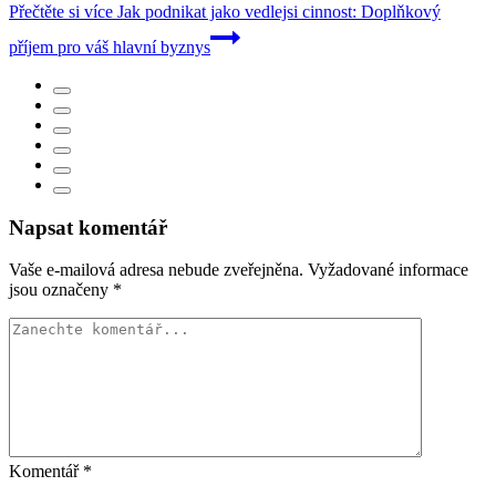
Přečtěte si více
Jak podnikat jako vedlejsi cinnost: Doplňkový
příjem pro váš hlavní byznys
Napsat komentář
Vaše e-mailová adresa nebude zveřejněna.
Vyžadované informace
jsou označeny
*
Komentář
*