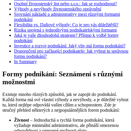
Osobní živnostenský list nebo s.r.o.: Jak se rozhodnout?
Výhody a nevýhody živnostenského oprávnění
Srovnání nákladů a administrativy mezi různými formami
podnikání
Flexibilita vs. Daňové výhody: Co je pro vás důležitější?
Rizika spojená s jednotlivými podnikatelskými formami
Jaká je vaše dlouhodobá strategie? Přístup k volbě formy
podnikání
Investice a rozvoj podnikání: Jaký vliv má forma podnikání?
Doporučení pro začínající podnikatele: Jak vybrat tu správnou
formu podnikání?
In Summary
Formy podnikání: Seznámení s různými
možnostmi
Existuje mnoho různých způsobů, jak se zapojit do podnikání.
Každá forma má své vlastní výhody a nevýhody, a je důležité vybrat
tu, která nejlépe odpovídá vašim cílům a schopnostem. Zde je
stručný přehled některých z nejpopulárnějších forem podnikání:
Živnost
– Jednoduchá a rychlá forma podnikání, která
vyžaduje minimální administrativu, ale přináší omezenou
odpovědnost a omezené možnosti růstu.