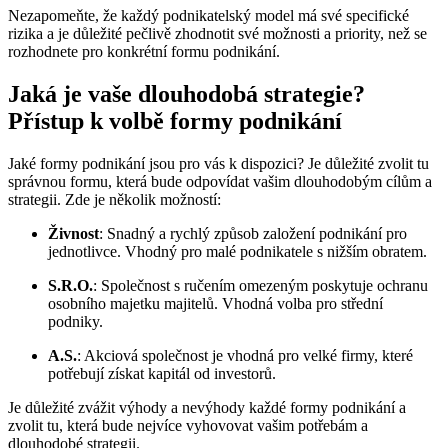
Nezapomeňte, že každý podnikatelský model má své specifické
rizika a je důležité pečlivě zhodnotit své možnosti a priority, než se
rozhodnete pro konkrétní formu podnikání.
Jaká je vaše dlouhodobá strategie?
Přístup k volbě formy podnikání
Jaké formy podnikání jsou pro vás k dispozici? Je důležité zvolit tu
správnou formu, která bude odpovídat vašim dlouhodobým cílům a
strategii. Zde je několik možností:
Živnost
: Snadný a rychlý způsob založení podnikání pro
jednotlivce. Vhodný pro malé podnikatele s nižším obratem.
S.R.O.
: Společnost s ručením omezeným poskytuje ochranu
osobního majetku majitelů. Vhodná volba pro střední
podniky.
A.S.
: Akciová společnost je vhodná pro velké firmy, které
potřebují získat kapitál od investorů.
Je důležité zvážit výhody a nevýhody každé formy podnikání a
zvolit tu, která bude nejvíce vyhovovat vašim potřebám a
dlouhodobé strategii.