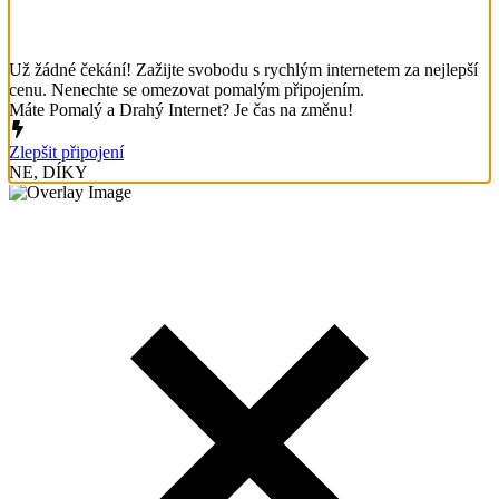
Už žádné čekání! Zažijte svobodu s rychlým internetem za nejlepší
cenu. Nenechte se omezovat pomalým připojením.
Máte Pomalý a Drahý Internet? Je čas na změnu!
Zlepšit připojení
NE, DÍKY