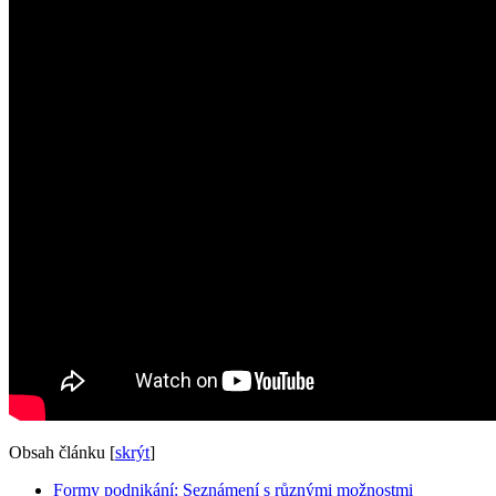
Obsah článku
[
skrýt
]
Formy podnikání: Seznámení s různými možnostmi