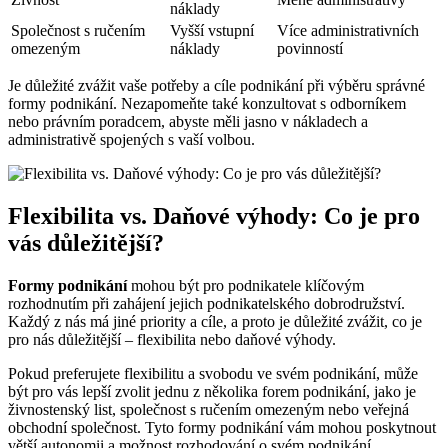
náklady
Společnost s ručením
Vyšší vstupní
Více administrativních
omezeným
náklady
povinností
Je důležité zvážit vaše potřeby a cíle podnikání při výběru správné
formy podnikání. Nezapomeňte také konzultovat s odborníkem
nebo právním poradcem, abyste měli jasno v nákladech a
administrativě spojených s vaší volbou.
Flexibilita vs. Daňové výhody: Co je pro
vás důležitější?
Formy podnikání
mohou být pro podnikatele klíčovým
rozhodnutím při zahájení jejich podnikatelského dobrodružství.
Každý z nás má jiné priority a cíle, a proto je důležité zvážit, co je
pro nás důležitější – flexibilita nebo daňové výhody.
Pokud preferujete flexibilitu a svobodu ve svém podnikání, může
být pro vás lepší zvolit jednu z několika forem podnikání, jako je
živnostenský list, společnost s ručením omezeným nebo veřejná
obchodní společnost. Tyto formy podnikání vám mohou poskytnout
větší autonomii a možnost rozhodování o svém podnikání.