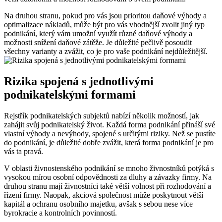
Na druhou stranu, pokud pro vás jsou prioritou daňové výhody a
optimalizace nákladů, může být pro vás vhodnější zvolit jiný typ
podnikání, který vám umožní využít různé daňové výhody a
možnosti snížení daňové zátěže. Je důležité pečlivě posoudit
všechny varianty a zvážit, co je pro vaše podnikání nejdůležitější.
Rizika spojená s jednotlivými
podnikatelskými formami
Rejstřík podnikatelských subjektů nabízí několik možností, jak
zahájit svůj podnikatelský život. Každá forma podnikání přináší své
vlastní výhody a nevýhody, spojené s určitými riziky. Než se pustíte
do podnikání, je důležité dobře zvážit, která forma podnikání je pro
vás ta pravá.
V oblasti živnostenského podnikání se mnoho živnostníků potýká s
vysokou mírou osobní odpovědnosti za dluhy a závazky firmy. Na
druhou stranu mají živnostníci také větší volnost při rozhodování a
řízení firmy. Naopak, akciová společnost může poskytnout větší
kapitál a ochranu osobního majetku, avšak s sebou nese více
byrokracie a kontrolních povinností.