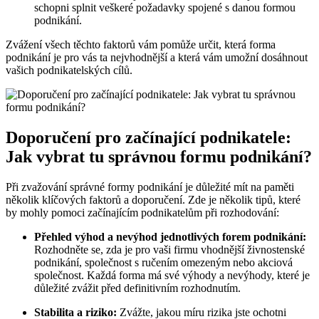
schopni splnit veškeré požadavky spojené s danou formou
podnikání.
Zvážení všech těchto faktorů vám pomůže určit, která forma
podnikání je pro vás ta nejvhodnější a která vám umožní dosáhnout
vašich podnikatelských cílů.
Doporučení pro začínající podnikatele:
Jak vybrat tu správnou formu podnikání?
Při zvažování správné formy podnikání je důležité mít na paměti
několik klíčových faktorů a doporučení. Zde je několik tipů, které
by mohly pomoci začínajícím podnikatelům při rozhodování:
Přehled výhod a nevýhod jednotlivých forem podnikání:
Rozhodněte se, zda je pro vaši firmu vhodnější živnostenské
podnikání, společnost s ručením omezeným nebo akciová
společnost. Každá forma má své výhody a nevýhody, které je
důležité zvážit před definitivním rozhodnutím.
Stabilita a riziko:
Zvážte, jakou míru rizika jste ochotni