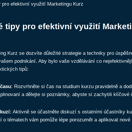
⁤ tipy pro efektivní využití Market
g Kurz ⁣se‌ dozvíte důležité ⁢strategie a techniky ​pro⁤ úspěšn
vašem ‍podnikání. Aby bylo vaše ‍vzdělávání co nejefektivně
ktických tipů:
⁣času:
⁢Rozvrhněte si čas ‌na studium​ kurzu pravidelně a dodr
plinovaní a dělejte si⁣ poznámky,⁤ abyste si zachytili klíčové
skuzí:
Aktivně se účastněte diskuzí s ⁤ostatními účastníky ku
í o tématech vám pomůže lépe porozumět a aplikovat nové