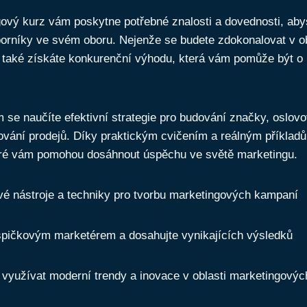
vý kurz vám poskytne potřebné znalosti a dovednosti, abyst
orníky ve⁣ svém oboru. Nejenže se budete zdokonalovat v ob
e ⁢také získáte konkurenční výhodu, která ​vám ⁤pomůže ⁢být o
se naučíte efektivní strategie ⁣pro budování značky, oslovo
vání prodejů. Díky praktickým cvičením a reálným příkladů
teré vám pomohou‌ dosáhnout úspěchu ve světě marketingu.
é nástroje a‍ techniky ⁤pro tvorbu ⁣marketingových kampaní
špičkovým ⁢marketérem a dosahujte vynikajících výsledků
využívat moderní trendy a‍ inovace v oblasti marketingových