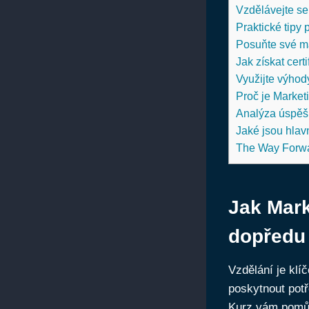
Vzdělávejte se
Praktické⁤ tipy
Posuňte své ma
Jak získat cert
Využijte výhod
Proč je Market
Analýza úspěšn
Jaké jsou ​hlavn
The Way Forw
Jak⁤ Mar
dopředu
Vzdělání je kl
poskytnout potř
Kurz vám pomůž