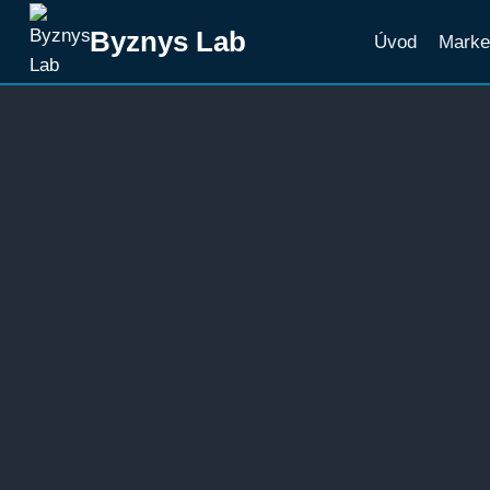
Přeskočit
Byznys Lab
Úvod
Marke
na
obsah