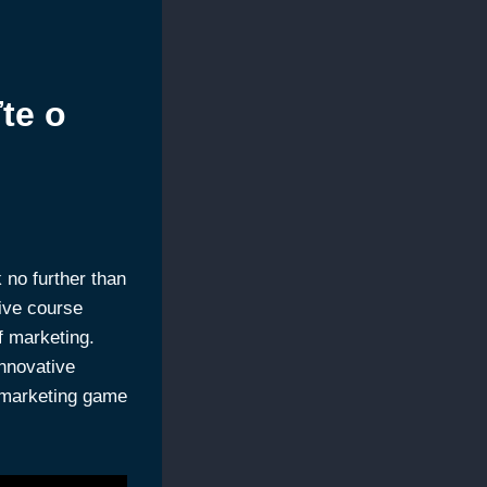
te o
 no further than
ive course
f marketing.
innovative
r marketing game