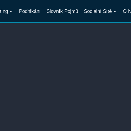
ting
Podnikání
Slovník Pojmů
Sociální Sítě
O 