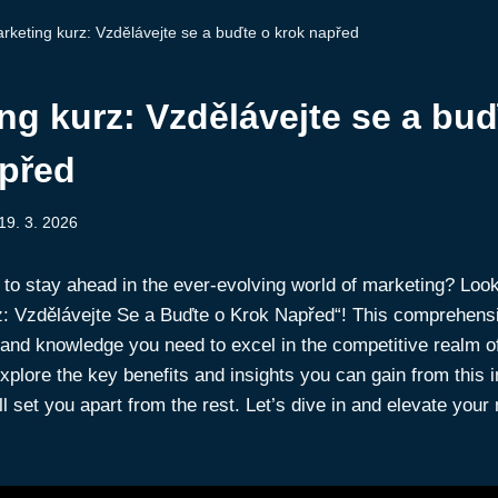
rketing kurz: Vzdělávejte se a buďte o krok napřed
ng kurz: Vzdělávejte se a buď
apřed
19. 3. 2026
 to stay ahead ‌in the ever-evolving world of marketing? Look
z: Vzdělávejte Se⁤ a⁢ Buďte o Krok Napřed“! This comprehens
s and knowledge you need to excel in the competitive ⁢realm o
xplore the key⁢ benefits and insights you‌ can gain ​from this 
ll set you apart from the rest. Let’s dive in and elevate you