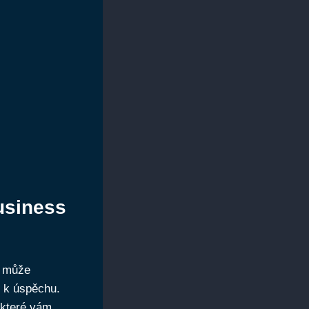
usiness
m může
s k úspěchu.
 které vám