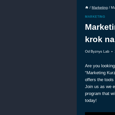
/
Marketing
/
Ma
MARKETING
Marketi
krok n
Od
Byznys Lab
Are you looking
​“Marketing Kur
offers the tool
‌Join us as we e
program that wi
today!