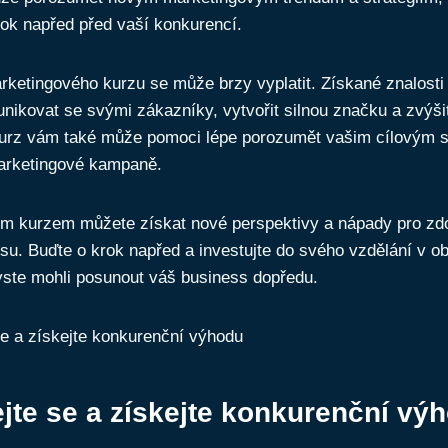
rok napřed před vaší konkurencí.
rketingového kurzu se může brzy vyplatit. Získané znalosti
unikovat se svými zákazníky, vytvořit ⁤silnou značku a zvýši
kurz ‍vám ​také může pomoci lépe porozumět vašim cílovým 
marketingové kampaně.
m kurzem můžete získat nové perspektivy a nápady pro zd
u. Buďte‌ o‍ krok napřed ⁢a investujte do svého vzdělání v ob
ste mohli ‍posunout váš business dopředu.
jte se a získejte konkurenční vý