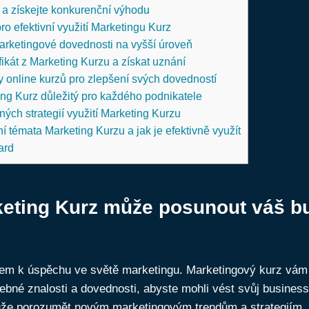
 a získejte konkurenční výhodu
 pro efektivní využití Marketingu Kurz
rketingové‍ dovednosti na vyšší ⁤úroveň
ifikát z Marketing Kurzu a‍ získat uznání
y online kurzů pro zlepšení svých dovedností
ing Kurz důležitý pro ⁤každého podnikatele
ých strategií využití Marketing Kurzu
í ⁣témata Marketing ⁣Kurzu a ⁢jak je‍ efektivně‍ využít
ard
keting ‌Kurz může posunout váš b
íčem ‌k⁢ úspěchu ve světě marketingu. Marketingový kurz vá
ebné znalosti a dovednosti, abyste mohli vést svůj busines
e porozumět novým marketingovým trendům a‌ strategiím,