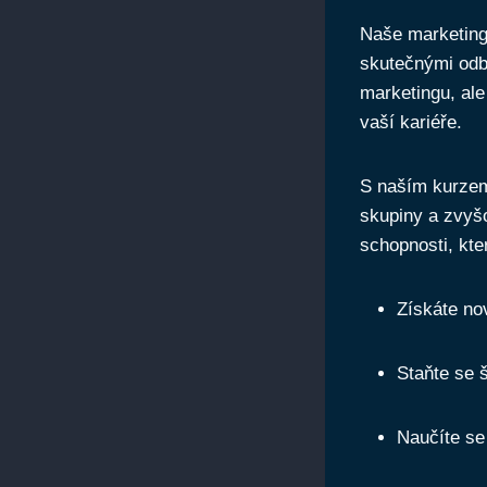
Naše marketingo
skutečnými odb
marketingu, ⁢al
vaší‌ kariéře.
S naším kurzem 
skupiny a zvyšo
schopnosti,⁣ k
Získáte nov
Staňte se 
Naučíte se 