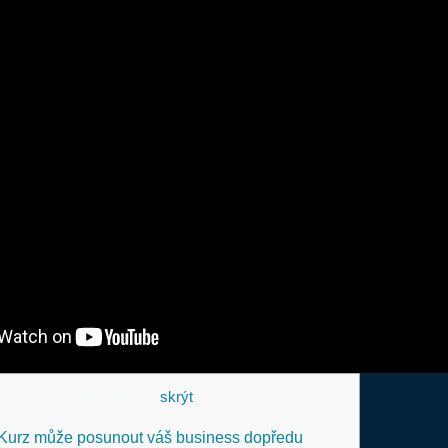
Obsah článku
[
skrýt
]
 ‌Kurz může posunout váš business dopředu