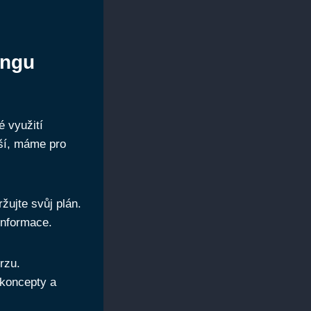
ingu
é využití
jší, máme pro
žujte‌ svůj plán.
 informace.
rzu.
 koncepty a