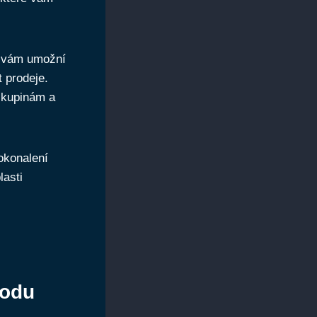
 vám umožní ​
t prodeje.
skupinám a
okonalení
lasti
hodu