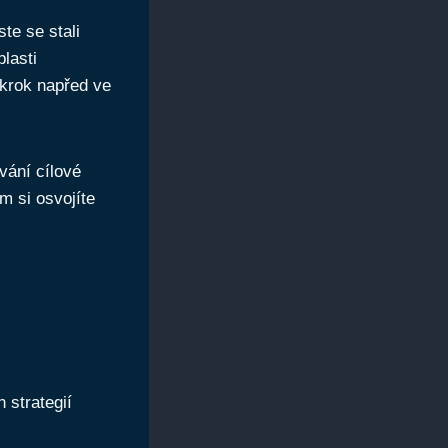
e ‍se stali
lasti
 krok napřed ve
vání cílové
m si osvojíte
 strategií