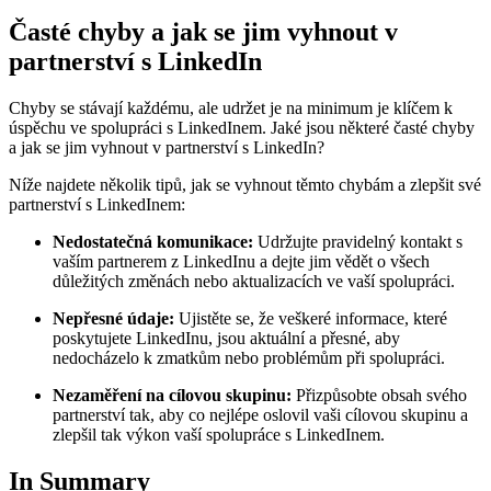
Časté chyby a jak se jim vyhnout v
partnerství s LinkedIn
Chyby se stávají každému, ale udržet je na minimum je klíčem k
úspěchu ve spolupráci s LinkedInem. Jaké jsou některé časté chyby
a jak se jim vyhnout v partnerství s LinkedIn?
Níže najdete několik tipů, jak se vyhnout těmto chybám a zlepšit své
partnerství s LinkedInem:
Nedostatečná komunikace:
Udržujte pravidelný kontakt s
vaším partnerem z LinkedInu a dejte jim vědět o všech
důležitých změnách nebo aktualizacích ve vaší spolupráci.
Nepřesné údaje:
Ujistěte se, že veškeré informace, které
poskytujete LinkedInu, jsou aktuální a přesné, aby
nedocházelo k zmatkům nebo problémům při spolupráci.
Nezaměření na cílovou skupinu:
Přizpůsobte obsah svého
partnerství tak, aby co nejlépe oslovil vaši cílovou skupinu a
zlepšil tak výkon vaší spolupráce s LinkedInem.
In Summary