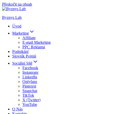
Přeskočit na obsah
Byznys Lab
Úvod
Marketing
Affiliate
E-mail Marketing
PPC Reklama
Podnikání
Slovník Pojmů
Sociální Sítě
Facebook
Instagram
LinkedIn
Onlyfans
Pinterest
Snapchat
TikTok
X (Twitter)
YouTube
O Nás
Kontakty