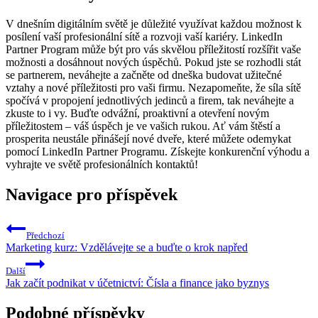
V dnešním digitálním světě je důležité využívat každou možnost k
posílení vaší profesionální sítě a rozvoji vaší kariéry. LinkedIn
Partner Program může být pro vás skvělou příležitostí rozšířit vaše
možnosti a dosáhnout nových úspěchů. Pokud jste se rozhodli stát
se partnerem, neváhejte a začněte od dneška budovat užitečné
vztahy a nové příležitosti pro vaši firmu. Nezapomeňte, že síla sítě
spočívá v propojení jednotlivých jedinců a firem, tak neváhejte a
zkuste to i vy. Buďte odvážní, proaktivní a otevření novým
příležitostem – váš úspěch je ve vašich rukou. Ať vám štěstí a
prosperita neustále přinášejí nové dveře, které můžete odemykat
pomocí LinkedIn Partner Programu. Získejte konkurenční výhodu a
vyhrajte ve světě profesionálních kontaktů!
Navigace pro příspěvek
Předchozí
Marketing kurz: Vzdělávejte se a buďte o krok napřed
Další
Jak začít podnikat v účetnictví: Čísla a finance jako byznys
Podobné příspěvky