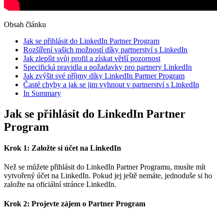
Obsah článku
Jak se přihlásit do LinkedIn Partner Program
Rozšíření vašich možností díky partnerství s LinkedIn
Jak zlepšit svůj profil a získat větší pozornost
Specifická pravidla a požadavky pro partnery LinkedIn
Jak zvýšit své příjmy díky LinkedIn Partner Program
Časté chyby a jak se jim vyhnout v partnerství s LinkedIn
In Summary
Jak se přihlásit do LinkedIn Partner
Program
Krok 1: Založte si účet na LinkedIn
Než se můžete přihlásit do LinkedIn Partner Programu, musíte mít
vytvořený účet na LinkedIn. Pokud jej ještě nemáte, jednoduše si ho
založte na oficiální stránce LinkedIn.
Krok 2: Projevte zájem o Partner Program