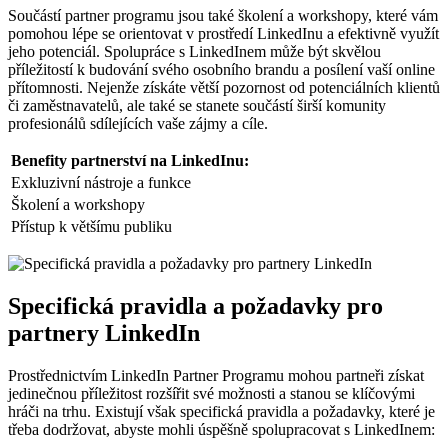
Součástí partner programu jsou také školení a workshopy, které vám
pomohou lépe se orientovat v prostředí LinkedInu a efektivně využít
jeho potenciál. Spolupráce s LinkedInem může být skvělou
příležitostí k budování svého osobního brandu a posílení vaší online
přítomnosti. Nejenže získáte větší pozornost od potenciálních klientů
či zaměstnavatelů, ale také se stanete součástí širší komunity
profesionálů sdílejících vaše zájmy a cíle.
Benefity partnerství na LinkedInu:
Exkluzivní nástroje a funkce
Školení a workshopy
Přístup k většímu publiku
Specifická pravidla a požadavky pro
partnery LinkedIn
Prostřednictvím LinkedIn Partner Programu mohou partneři získat
jedinečnou příležitost rozšířit své možnosti a stanou se klíčovými
hráči na trhu. Existují však specifická pravidla a požadavky, které je
třeba dodržovat, abyste mohli úspěšně spolupracovat s LinkedInem: