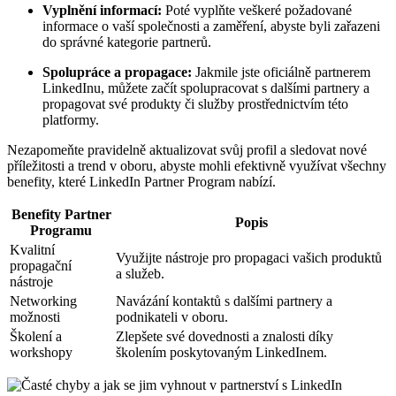
Vyplnění informací:
Poté vyplňte veškeré požadované
informace o vaší společnosti a zaměření, abyste byli zařazeni
do správné kategorie partnerů.
Spolupráce a propagace:
Jakmile jste oficiálně partnerem
LinkedInu, můžete začít spolupracovat s dalšími partnery a
propagovat své produkty či služby prostřednictvím této
platformy.
Nezapomeňte pravidelně aktualizovat svůj profil a sledovat nové
příležitosti a trend v oboru, abyste mohli efektivně využívat všechny
benefity, které LinkedIn Partner Program nabízí.
Benefity Partner
Popis
Programu
Kvalitní
Využijte nástroje pro propagaci vašich produktů
propagační
a služeb.
nástroje
Networking
Navázání kontaktů s dalšími partnery a
možnosti
podnikateli v oboru.
Školení a
Zlepšete své dovednosti a znalosti díky
workshopy
školením poskytovaným LinkedInem.