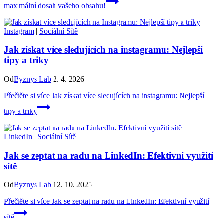
maximální dosah vašeho obsahu!
Instagram
|
Sociální Sítě
Jak získat více sledujících na instagramu: Nejlepší
tipy a triky
Od
Byznys Lab
2. 4. 2026
Přečtěte si více
Jak získat více sledujících na instagramu: Nejlepší
tipy a triky
LinkedIn
|
Sociální Sítě
Jak se zeptat na radu na LinkedIn: Efektivní využití
sítě
Od
Byznys Lab
12. 10. 2025
Přečtěte si více
Jak se zeptat na radu na LinkedIn: Efektivní využití
sítě