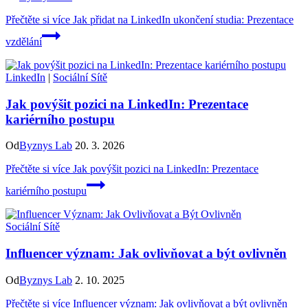
Přečtěte si více
Jak přidat na LinkedIn ukončení studia: Prezentace
vzdělání
LinkedIn
|
Sociální Sítě
Jak povýšit pozici na LinkedIn: Prezentace
kariérního postupu
Od
Byznys Lab
20. 3. 2026
Přečtěte si více
Jak povýšit pozici na LinkedIn: Prezentace
kariérního postupu
Sociální Sítě
Influencer význam: Jak ovlivňovat a být ovlivněn
Od
Byznys Lab
2. 10. 2025
Přečtěte si více
Influencer význam: Jak ovlivňovat a být ovlivněn