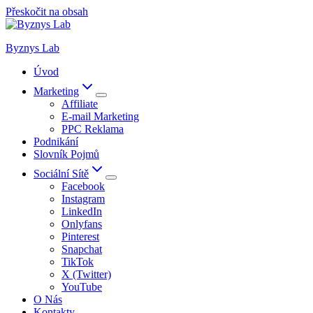
Přeskočit na obsah
Byznys Lab
Úvod
Marketing
Affiliate
E-mail Marketing
PPC Reklama
Podnikání
Slovník Pojmů
Sociální Sítě
Facebook
Instagram
LinkedIn
Onlyfans
Pinterest
Snapchat
TikTok
X (Twitter)
YouTube
O Nás
Kontakty