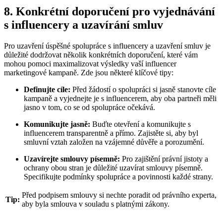
8. Konkrétní doporučení pro vyjednávání
s influencery a uzavírání smluv
Pro uzavření úspěšné spolupráce s influencery a uzavření smluv je
důležité dodržovat několik konkrétních doporučení, které vám
mohou pomoci maximalizovat výsledky vaší influencer
marketingové kampaně. Zde jsou některé klíčové tipy:
Definujte cíle:
Před žádostí o spolupráci si jasně stanovte cíle
kampaně a vyjednejte je s influencerem, aby oba partneři měli
jasno v tom, co se od spolupráce očekává.
Komunikujte jasně:
Buďte otevření a komunikujte s
influencerem transparentně a přímo. Zajistěte si, aby byl
smluvní vztah založen na vzájemné důvěře a porozumění.
Uzavírejte smlouvy písemně:
Pro zajištění právní jistoty a
ochrany obou stran je důležité uzavírat smlouvy písemně.
Specifikujte podmínky spolupráce a povinnosti každé strany.
Před podpisem smlouvy si nechte poradit od právního experta,
Tip:
aby byla smlouva v souladu s platnými zákony.