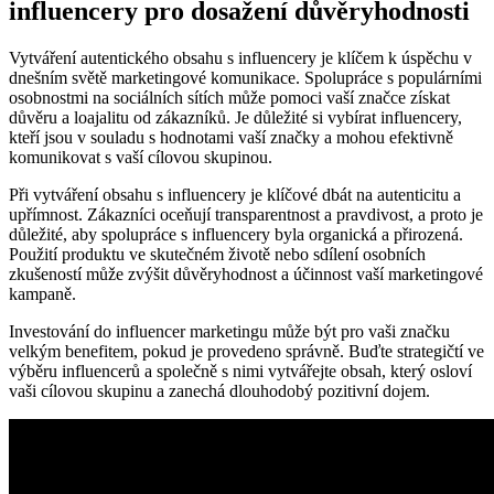
influencery pro dosažení důvěryhodnosti
Vytváření autentického obsahu s influencery je klíčem k úspěchu v
dnešním světě marketingové komunikace. Spolupráce s populárními
osobnostmi na sociálních sítích může pomoci vaší značce získat
důvěru a loajalitu od zákazníků. Je důležité si vybírat influencery,
kteří jsou v souladu s hodnotami vaší značky a mohou efektivně
komunikovat s vaší cílovou skupinou.
Při vytváření obsahu s influencery je klíčové dbát na autenticitu a
upřímnost. Zákazníci oceňují transparentnost a pravdivost, a proto je
důležité, aby spolupráce s influencery byla organická a přirozená.
Použití produktu ve skutečném životě nebo sdílení osobních
zkušeností může zvýšit důvěryhodnost a účinnost vaší marketingové
kampaně.
Investování do influencer marketingu může být pro vaši značku
velkým benefitem, pokud je provedeno správně. Buďte strategičtí ve
výběru influencerů a společně s nimi vytvářejte obsah, který osloví
vaši cílovou skupinu a zanechá dlouhodobý pozitivní dojem.