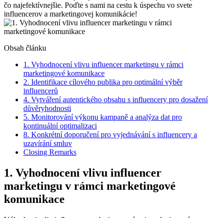
čo najefektívnejšie. Poďte s nami na cestu k úspechu vo svete
influencerov a marketingovej komunikácie!
Obsah článku
1. Vyhodnocení vlivu influencer marketingu v rámci
marketingové komunikace
2. Identifikace cílového publika pro optimální výběr
influencerů
4. Vytváření autentického obsahu s influencery pro dosažení
důvěryhodnosti
5. Monitorování výkonu kampaně a analýza dat pro
kontinuální optimalizaci
8. Konkrétní doporučení pro vyjednávání s influencery a
uzavírání smluv
Closing Remarks
1. Vyhodnocení vlivu influencer
marketingu v rámci marketingové
komunikace