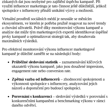
získaných dat jsou nezbytné pro zajištění úspěchu kampaně. Při
využití influencer marketingu je tato činnost ještě důležitější, jelikož
spolupráce s influencery přináší unikátní výzvy a možnosti.
Virtuální prostředí sociálních médií je neustále se měnícím
ekosystémem, ve kterém je potřeba pružně reagovat na nové trendy
a chování uživatelů. Právě díky monitorování výkonu kampaně a
analýze dat může tým marketingových expertů identifikovat úspěšné
prvky kampaně a optimalizovat strategii tak, aby dosahovala
maximálních výsledků.
Pro efektivní monitorování výkonu influencer marketingové
kampaně je důležité zaměřit se na následující body:
Průběžné sledování statistik
– zaznamenávání klíčových
ukazatelů výkonu kampaně, jako jsou dosažené impresions,
engagement rate nebo conversion rate.
Zpětná vazba od influencerů
– zhodnocení spokojenosti a
výkonnosti spolupráce s influencery, analyzování jejich
názorů a doporučení pro budoucí spolupráci.
Porovnání s konkurencí
– sledování výsledků v porovnání s
konkurenčními kampaněmi a benchmarking výkonu v rámci
daného odvětví.