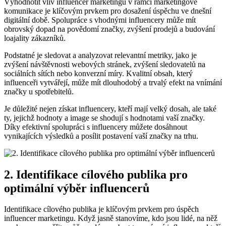
Výhodnotit vliv influencer marketingu v rámci marketingové
komunikace je klíčovým prvkem pro dosažení úspěchu ve dnešní
digitální době. Spolupráce s vhodnými influencery může mít
obrovský dopad na povědomí značky, zvýšení prodejů a budování
loajality zákazníků.
Podstatné je sledovat a analyzovat relevantní metriky, jako je
zvýšení návštěvnosti webových stránek, zvýšení sledovatelů na
sociálních sítích nebo konverzní míry. Kvalitní obsah, který
influenceři vytvářejí, může mít dlouhodobý a trvalý efekt na vnímání
značky u spotřebitelů.
Je důležité nejen získat influencery, kteří mají velký dosah, ale také
ty, jejichž hodnoty a image se shodují s hodnotami vaší značky.
Díky efektivní spolupráci s influencery můžete dosáhnout
vynikajících výsledků a posílit postavení vaší značky na trhu.
2. Identifikace cílového publika pro
optimální výběr influencerů
Identifikace cílového publika je klíčovým prvkem pro úspěch
influencer marketingu. Když jasně stanovíme, kdo jsou lidé, na něž