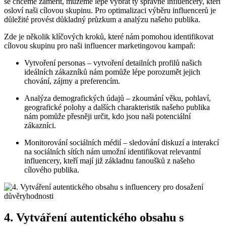
se chceme zaměřit, můžeme lépe vybrat ty správné influencery, kteří
osloví naši cílovou skupinu. Pro optimalizaci výběru influencerů je
důležité provést důkladný průzkum a analýzu našeho publika.
Zde je několik klíčových kroků, které nám pomohou identifikovat
cílovou skupinu pro naši influencer marketingovou kampaň:
Vytvoření personas – vytvoření detailních profilů našich
ideálních zákazníků nám pomůže lépe porozumět jejich
chování, zájmy a preferencím.
Analýza demografických údajů – zkoumání věku, pohlaví,
geografické polohy a dalších charakteristik našeho publika
nám pomůže přesněji určit, kdo jsou naši potenciální
zákazníci.
Monitorování sociálních médií – sledování diskuzí a interakcí
na sociálních sítích nám umožní identifikovat relevantní
influencery, kteří mají již základnu fanoušků z našeho
cílového publika.
4. Vytváření autentického obsahu s