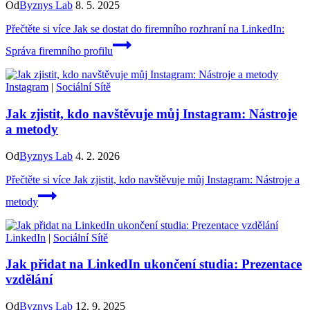
Od
Byznys Lab
8. 5. 2025
Přečtěte si více
Jak se dostat do firemního rozhraní na LinkedIn:
Správa firemního profilu
Instagram
|
Sociální Sítě
Jak zjistit, kdo navštěvuje můj Instagram: Nástroje
a metody
Od
Byznys Lab
4. 2. 2026
Přečtěte si více
Jak zjistit, kdo navštěvuje můj Instagram: Nástroje a
metody
LinkedIn
|
Sociální Sítě
Jak přidat na LinkedIn ukončení studia: Prezentace
vzdělání
Od
Byznys Lab
12. 9. 2025