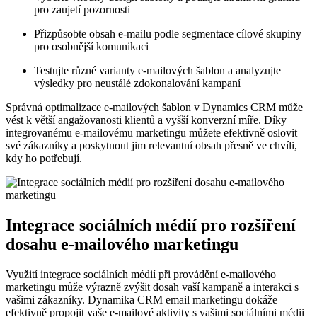
pro zaujetí pozornosti
Přizpůsobte obsah e-mailu podle segmentace cílové skupiny
pro osobnější komunikaci
Testujte různé varianty ​e-mailových šablon a‍ analyzujte
výsledky pro‍ neustálé zdokonalování kampaní
Správná optimalizace e-mailových šablon v Dynamics CRM může⁤
vést k větší angažovanosti klientů⁢ a vyšší konverzní míře. Díky
⁤integrovanému e-mailovému marketingu ⁢můžete efektivně oslovit
⁤své zákazníky a poskytnout jim relevantní obsah přesně ve chvíli,
kdy ho potřebují.
Integrace sociálních médií ⁤pro rozšíření
‍dosahu e-mailového marketingu
Využití⁤ integrace sociálních médií při provádění e-mailového
marketingu může výrazně zvýšit dosah​ vaší kampaně a interakci s
vašimi zákazníky. Dynamika CRM‍ email marketingu dokáže
efektivně ‌propojit vaše e-mailové⁣ aktivity ⁣s vašimi sociálními⁤ médii