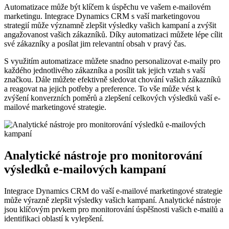
Automatizace může být klíčem k úspěchu ‌ve vašem ⁢e-mailovém
marketingu. Integrace ⁤Dynamics CRM s vaší marketingovou
strategií může významně zlepšit výsledky vašich ‌kampaní a zvýšit
angažovanost ⁤vašich zákazníků. ⁤Díky automatizaci můžete⁢ lépe cílit
⁤své zákazníky a posílat ‌jim relevantní obsah v pravý ⁣čas.
S využitím automatizace můžete ⁣snadno personalizovat e-maily pro
každého ‌jednotlivého zákazníka a ⁤posílit ‍tak jejich vztah s vaší
značkou. Dále můžete efektivně sledovat chování vašich zákazníků
a reagovat na jejich potřeby a preference. To vše může vést k
zvýšení konverzních poměrů a zlepšení celkových výsledků vaší e-
mailové marketingové strategie.
Analytické nástroje pro monitorování
výsledků​ e-mailových kampaní
Integrace ‌Dynamics CRM do vaší e-mailové ‌marketingové strategie
může výrazně ​zlepšit výsledky vašich kampaní. Analytické nástroje
jsou klíčovým prvkem pro monitorování úspěšnosti vašich e-mailů a
identifikaci oblastí k vylepšení.