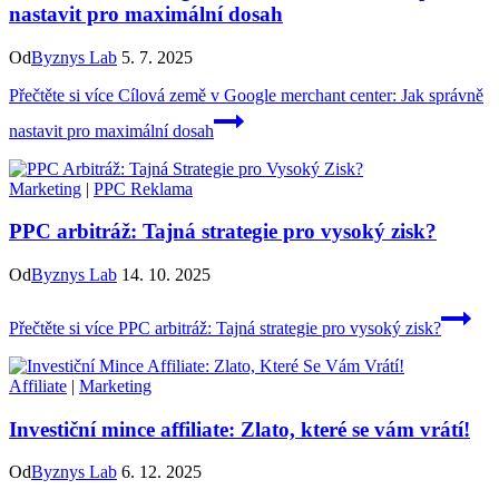
nastavit pro maximální dosah
Od
Byznys Lab
5. 7. 2025
Přečtěte si více
Cílová země v Google merchant center: Jak správně
nastavit pro maximální dosah
Marketing
|
PPC Reklama
PPC arbitráž: Tajná strategie pro vysoký zisk?
Od
Byznys Lab
14. 10. 2025
Přečtěte si více
PPC arbitráž: Tajná strategie pro vysoký zisk?
Affiliate
|
Marketing
Investiční mince affiliate: Zlato, které se vám vrátí!
Od
Byznys Lab
6. 12. 2025