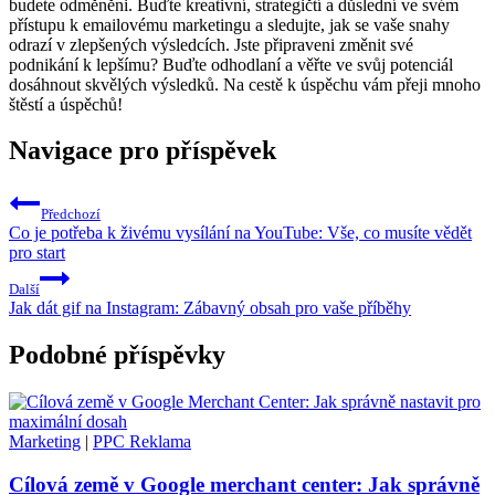
budete odměněni. Buďte kreativní, strategičtí a důslední ve ​svém
přístupu ‌k emailovému marketingu a sledujte, jak se vaše snahy
odrazí v zlepšených výsledcích. Jste připraveni ‌změnit své
podnikání k lepšímu? Buďte odhodlaní a věřte ve svůj potenciál
dosáhnout ​skvělých výsledků. ​Na ⁣cestě ​k úspěchu vám přeji mnoho
štěstí a úspěchů!
Navigace pro příspěvek
Předchozí
Co je potřeba k živému vysílání na YouTube: Vše, co musíte vědět
pro start
Další
Jak dát gif na Instagram: Zábavný obsah pro vaše příběhy
Podobné příspěvky
Marketing
|
PPC Reklama
Cílová země v Google merchant center: Jak správně