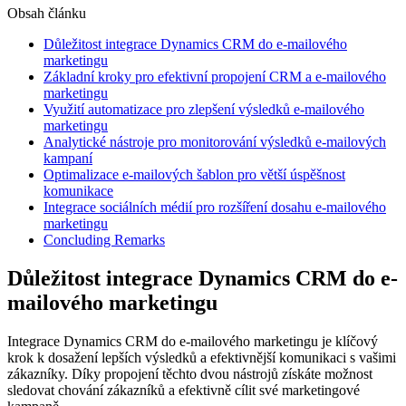
Obsah článku
Důležitost integrace Dynamics CRM do e-mailového‌
marketingu
Základní kroky pro efektivní ⁤propojení CRM a e-mailového
marketingu
Využití automatizace pro zlepšení výsledků e-mailového
marketingu
Analytické nástroje pro monitorování výsledků​ e-mailových
kampaní
Optimalizace e-mailových ⁤šablon pro ‍větší úspěšnost
komunikace
Integrace sociálních médií ⁤pro rozšíření ‍dosahu e-mailového
marketingu
Concluding Remarks
Důležitost integrace Dynamics CRM do e-
mailového‌ marketingu
Integrace‌ Dynamics​ CRM‍ do e-mailového marketingu je klíčový
krok k dosažení lepších výsledků⁢ a efektivnější ​komunikaci s ‍vašimi
zákazníky.‌ Díky propojení‍ těchto dvou nástrojů získáte⁤ možnost
sledovat chování zákazníků a efektivně cílit své marketingové