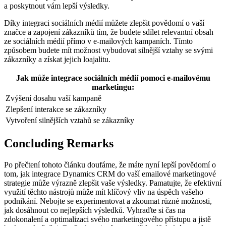
a poskytnout vám lepší⁤ výsledky.
Díky integraci sociálních médií můžete ⁣zlepšit povědomí ‌o ⁢vaší
‌značce a zapojení zákazníků tím, že budete⁤ sdílet relevantní‌ obsah
ze sociálních médií přímo ​v e-mailových kampaních. Tímto
způsobem​ budete mít ⁤možnost ⁢vybudovat silnější vztahy se svými
zákazníky a získat ‌jejich loajalitu.
Jak může integrace sociálních médií pomoci e-mailovému
marketingu:
Zvýšení dosahu vaší kampaně
Zlepšení interakce se zákazníky
Vytvoření silnějších vztahů se zákazníky
Concluding Remarks
Po přečtení tohoto⁣ článku ⁤doufáme, že máte ⁢nyní lepší povědomí o
tom, jak integrace Dynamics CRM do vaší emailové marketingové
strategie může výrazně zlepšit vaše ‍výsledky. Pamatujte, ‌že efektivní
využití těchto nástrojů může mít klíčový vliv na úspěch vašeho
‍podnikání. Nebojte se experimentovat‍ a zkoumat různé možnosti,
jak dosáhnout co nejlepších výsledků.⁣ Vyhraďte ​si čas na
zdokonalení​ a optimalizaci ‍svého marketingového přístupu a jistě