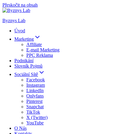
Přeskočit na obsah
Byznys Lab
Úvod
Marketing
Affiliate
E-mail Marketing
PPC Reklama
Podnikání
Slovník Pojmů
Sociální Sítě
Facebook
Instagram
LinkedIn
Onlyfans
Pinterest
Snapchat
TikTok
X (Twitter)
YouTube
O Nás
Kontakty