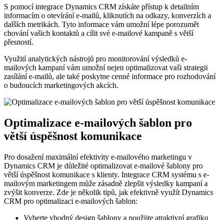
S pomocí integrace Dynamics CRM získáte přístup k detailním
informacím​ o otevírání e-mailů,‌ kliknutích na odkazy, konverzích a
dalších metrikách. Tyto informace vám umožní‍ lépe porozumět
chování vašich kontaktů a⁤ cílit své ‌e-mailové kampaně ‌s větší
přesností.
Využití analytických nástrojů pro monitorování výsledků e-
mailových kampaní vám⁤ umožní nejen optimalizovat vaši strategii
zasílání e-mailů, ale⁣ také poskytne‌ cenné informace pro rozhodování
o budoucích marketingových‌ akcích.
Optimalizace e-mailových ⁤šablon pro
‍větší úspěšnost komunikace
Pro dosažení maximální‌ efektivity e-mailového marketingu v
Dynamics CRM je důležité ​optimalizovat e-mailové šablony pro
větší úspěšnost komunikace s ​klienty. Integrace⁢ CRM systému s e-
mailovým marketingem může zásadně zlepšit výsledky kampaní a
zvýšit ⁣konverze. Zde je několik tipů, ‍jak efektivně využít Dynamics
CRM ⁤pro‌ optimalizaci e-mailových šablon:
Vyberte vhodný ‌design ⁤šablony⁣ a použijte atraktivní grafiku ​