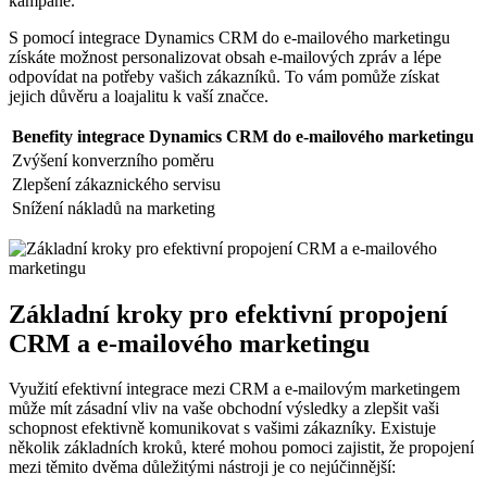
kampaně.
S pomocí integrace⁤ Dynamics CRM​ do e-mailového marketingu⁣
získáte možnost​ personalizovat obsah ​e-mailových zpráv a lépe
odpovídat na potřeby vašich zákazníků.⁣ To vám ‌pomůže ⁢získat
⁢jejich důvěru a loajalitu k ⁤vaší značce.
Benefity integrace Dynamics CRM⁢ do ‍e-mailového marketingu
Zvýšení konverzního poměru
Zlepšení zákaznického servisu
Snížení nákladů ⁤na marketing
Základní kroky pro efektivní ⁤propojení
CRM a e-mailového marketingu
Využití efektivní integrace mezi CRM a e-mailovým marketingem
může mít zásadní vliv na vaše obchodní výsledky a zlepšit ⁢vaši
schopnost efektivně​ komunikovat s⁢ vašimi zákazníky. Existuje
několik ⁣základních ⁤kroků, které mohou pomoci ⁣zajistit, že propojení
mezi těmito dvěma důležitými nástroji je‍ co nejúčinnější: