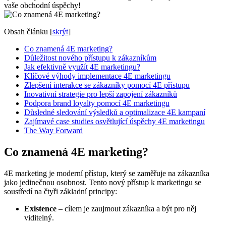
vaše obchodní úspěchy!
Obsah článku
[
skrýt
]
Co znamená 4E marketing?
Důležitost nového přístupu k zákazníkům
Jak efektivně využít 4E marketingu?
Klíčové výhody implementace 4E marketingu
Zlepšení interakce se zákazníky pomocí 4E přístupu
Inovativní strategie pro lepší zapojení zákazníků
Podpora brand loyalty pomocí 4E marketingu
Důsledné sledování výsledků a optimalizace 4E kampaní
Zajímavé case studies osvětlující úspěchy 4E marketingu
The Way Forward
Co znamená 4E marketing?
4E marketing je moderní přístup, který se zaměřuje na zákazníka
jako jedinečnou osobnost. Tento nový přístup k marketingu se
soustředí na čtyři základní principy:
Existence
– cílem je zaujmout zákazníka a být pro něj
viditelný.