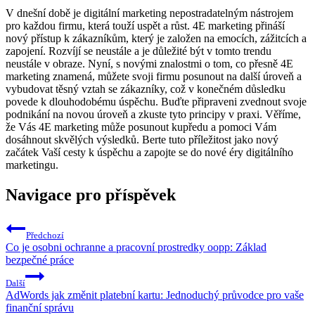
V dnešní době je digitální marketing nepostradatelným nástrojem
pro každou firmu, která touží uspět a růst. 4E marketing přináší
nový přístup k zákazníkům, který je založen na emocích, zážitcích a
zapojení. Rozvíjí se neustále a je důležité být v tomto trendu
neustále v obraze. Nyní, s novými znalostmi o tom, co přesně 4E
marketing znamená, můžete svoji firmu posunout na další úroveň a
vybudovat těsný vztah se zákazníky, což v konečném důsledku
povede k dlouhodobému úspěchu. Buďte připraveni zvednout svoje
podnikání na novou úroveň a zkuste tyto principy v praxi. Věříme,
že Vás 4E marketing může posunout kupředu a pomoci Vám
dosáhnout skvělých výsledků. Berte tuto příležitost jako nový
začátek Vaší cesty k úspěchu a zapojte se do nové éry digitálního
marketingu.
Navigace pro příspěvek
Předchozí
Co je osobni ochranne a pracovní prostredky oopp: Základ
bezpečné práce
Další
AdWords jak změnit platební kartu: Jednoduchý průvodce pro vaše
finanční správu