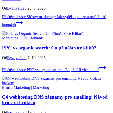
Od
Byznys Lab
23. 8. 2025
Přečtěte si více
Síťový marketing: Jak vydělat peníze a rozšířit síť
kontaktů
Marketing
|
PPC Reklama
PPC vs organic search: Co přináší více kliků?
Od
Byznys Lab
7. 10. 2025
Přečtěte si více
PPC vs organic search: Co přináší více kliků?
E-mail Marketing
|
Marketing
C4 webhosting DNS záznamy pro emailing: Návod
krok za krokem
Od
Byznys Lab
19. 2. 2026