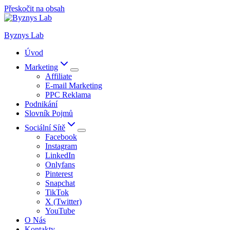
Přeskočit na obsah
Byznys Lab
Úvod
Marketing
Affiliate
E-mail Marketing
PPC Reklama
Podnikání
Slovník Pojmů
Sociální Sítě
Facebook
Instagram
LinkedIn
Onlyfans
Pinterest
Snapchat
TikTok
X (Twitter)
YouTube
O Nás
Kontakty