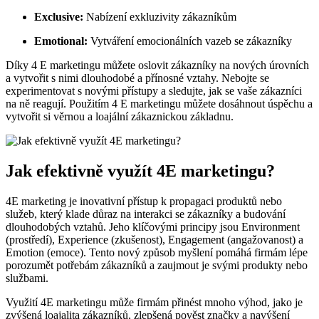
Exclusive:
Nabízení exkluzivity zákazníkům
Emotional:
Vytváření emocionálních vazeb se zákazníky
Díky 4 E marketingu můžete oslovit zákazníky na nových úrovních
a vytvořit s nimi dlouhodobé a přínosné vztahy. Nebojte se
experimentovat s novými přístupy a sledujte, jak se vaše zákazníci
na ně reagují. Použitím 4 E marketingu můžete dosáhnout úspěchu a
vytvořit si věrnou a loajální zákaznickou základnu.
Jak efektivně využít 4E marketingu?
4E marketing je inovativní přístup k propagaci produktů nebo
služeb, který klade důraz na interakci se zákazníky a budování
dlouhodobých vztahů. Jeho klíčovými principy jsou Environment
(prostředí), Experience (zkušenost), Engagement (angažovanost) a
Emotion (emoce). Tento nový způsob myšlení pomáhá firmám lépe
porozumět potřebám zákazníků a zaujmout je svými produkty nebo
službami.
Využití 4E marketingu může firmám přinést mnoho výhod, jako je
zvýšená loajalita zákazníků, zlepšená pověst značky a navýšení