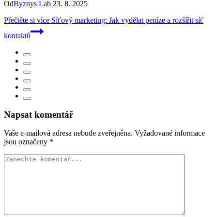
Od
Byznys Lab
23. 8. 2025
Přečtěte si více
Síťový marketing: Jak vydělat peníze a rozšířit síť
kontaktů
Napsat komentář
Vaše e-mailová adresa nebude zveřejněna.
Vyžadované informace
jsou označeny
*