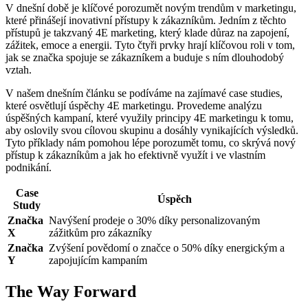
V dnešní době je klíčové porozumět novým trendům v marketingu,
které přinášejí inovativní přístupy k zákazníkům. Jedním z těchto
přístupů je takzvaný 4E marketing, který klade důraz na zapojení,
zážitek, emoce a energii. Tyto čtyři prvky hrají klíčovou roli v tom,
jak se značka spojuje se zákazníkem a buduje s ním dlouhodobý
vztah.
V našem dnešním článku se podíváme na zajímavé case studies,
které osvětlují úspěchy 4E marketingu. Provedeme analýzu
úspěšných kampaní, které využily principy 4E marketingu k tomu,
aby oslovily svou cílovou skupinu a dosáhly vynikajících výsledků.
Tyto příklady nám pomohou lépe porozumět tomu, co skrývá nový
přístup k zákazníkům a jak ho efektivně využít i ve vlastním
podnikání.
Case
Úspěch
Study
Značka
Navýšení prodeje o 30% díky personalizovaným
X
zážitkům pro zákazníky
Značka
Zvýšení povědomí o značce o 50% díky energickým a
Y
zapojujícím kampaním
The Way Forward