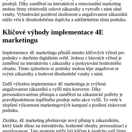
prodejů. Díky zaměření na interaktivní a emocionální marketing
mohou firmy efektivněji oslovit zákazníky a vytvořit s nimi silné
vztahy. Vybudování pozitivní zkušenosti a angažovanost zákazníků
může vést k dlouhodobému úspěchu a udržitelnému růstu podniku.
Klíčové výhody implementace 4E
marketingu
Implementace 4E marketingu přináší mnoho klíčových výhod pro
podniky v dnešním digitálním světě. Jednou z hlavních výhod je
zaměření na interaktivitu s zákazníky a poskytování hodnotného
obsahu. Tímto způsobem se podniky mohou lépe angažovat se
svými zákazníky a budovat dlouhodobé vztahy s nimi.
Další výhodou implementace 4E marketingu je zvýšená
angažovanost zákazníků a vyšší míra konverze. Díky
personalizovanému přístupu a zaměření na zákaznické potřeby je
pravděpodobnost úspěšného prodeje nebo akce vyšší. To vede k
zlepšení výkonnosti marketingových kampaní a posílení ziskovosti
podniku.
Zkrátka, 4E marketing představuje nový přístup k zákazníkům,
který klade důraz na interaktivitu, hodnotné obsahy, personalizaci a
angažovanost. Tato strategie může být klíčem k úspěchu vaší firmy