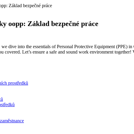
oopp: Základ bezpečné práce
dky oopp: Základ bezpečné práce
le, we dive into the essentials of Personal Protective Equipment (PPE
you covered. Let’s ensure a safe and sound work environment together!
ních prostředků
ků
ostředků
 zaměstnance