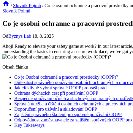
/
Slovník Pojmů
/
Co je osobni ochranne a pracovní prostredky 
Slovník Pojmů
Co je osobni ochranne a pracovní prostre
Od
Byznys Lab
18. 8. 2025
Ahoj! Ready to elevate your safety game at work? In our latest artic
understanding the basics to ensuring a secure workplace, we’ve got 
Obsah článku
Co je Osobní ochranné a pracovní prostředky (OOPP)?
Důležitost správného používání osobních ochranných a pracov
Jak efektivně vybrat správné OOPP pro vaši práci
Ochrana dýchacích cest při používání OOPP
Bezpečné používání očních a sluchových ochranných prostřed
Správná údržba a čištění osobních ochranných a pracovních pr
Doporučení pro užívání a skladování OOPP
Zajištění správného školení pro správné používání OOPP
Odpovědnost zaměstnavatele za zajištění správných OOPP pro
Key Takeaways