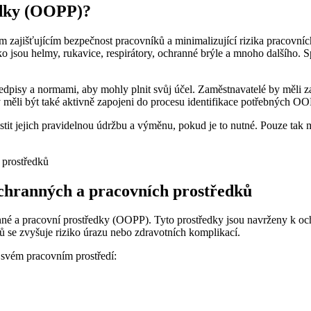
edky (OOPP)?
zajišťujícím bezpečnost pracovníků a minimalizující rizika pracovníc
o jsou helmy, rukavice, respirátory, ochranné brýle a mnoho dalšího.
dpisy a normami, aby mohly plnit svůj účel. Zaměstnavatelé by měli za
by měli být také aktivně zapojeni do procesu identifikace potřebných O
istit jejich pravidelnou údržbu a výměnu, pokud je to nutné. Pouze tak
ochranných a pracovních prostředků
nné a pracovní prostředky (OOPP). Tyto prostředky jsou navrženy k oc
ů se zvyšuje riziko úrazu nebo zdravotních komplikací.
 svém pracovním prostředí: