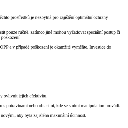
chto prostředků je nezbytná pro zajištění optimální ochrany
istit pouze ručně, zatímco jiné mohou vyžadovat speciální postup či
 poškození.
v OOPP a v případě poškození je okamžitě vyměňte. Investice do
 ovlivnit jejich efektivitu.
u s potravinami nebo oblastmi, kde se s nimi manipulation provádí.
 novými, aby byla zajištěna maximální účinnost.