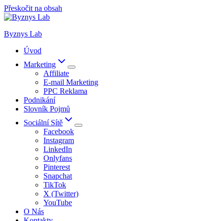
Přeskočit na obsah
Byznys Lab
Úvod
Marketing
Affiliate
E-mail Marketing
PPC Reklama
Podnikání
Slovník Pojmů
Sociální Sítě
Facebook
Instagram
LinkedIn
Onlyfans
Pinterest
Snapchat
TikTok
X (Twitter)
YouTube
O Nás
Kontakty