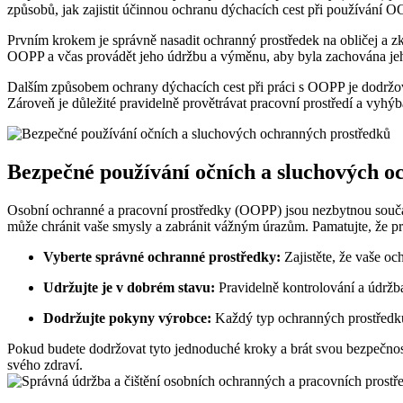
způsobů, jak zajistit účinnou ochranu dýchacích cest při používání O
Prvním krokem je správně nasadit ochranný prostředek na obličej a zko
OOPP a včas provádět jeho údržbu a výměnu, aby byla zachována jeh
Dalším způsobem ochrany dýchacích cest při práci s OOPP je dodržová
Zároveň je důležité pravidelně provětrávat pracovní prostředí a vyh
Bezpečné používání očních a sluchových o
Osobní ochranné a pracovní prostředky (OOPP) jsou nezbytnou součást
může chránit vaše smysly a zabránit vážným úrazům. Pamatujte, že prev
Vyberte správné ochranné prostředky:
Zajistěte, že vaše oc
Udržujte je v dobrém stavu:
Pravidelně kontrolování a údržba
Dodržujte pokyny výrobce:
Každý typ ochranných prostředků 
Pokud budete dodržovat tyto jednoduché kroky a brát svou bezpečnost
svého zdraví.