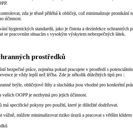
OPP.
ntrolovat, zda je těsně přiléhá k obličeji, což minimalizuje pronikání n
o účinnost.
ní hygienických standardů, jako je čistota a dezinfekce ochranných p
ýbat se pracovním situacím s vysokým výskytem nebezpečných látek.
chranných prostředků
í bezpečné práce, zejména pokud pracujete v prostředí s potenciálními 
ence je vždy lepší než léčba. Zde je několik důležitých tipů pro :
hranné brýle, obličejové štíty a sluchátka jsou vhodné pro konkrétní prá
 vašich OOPP je nezbytná pro jejich účinnost.
má specifické pokyny pro použití, které je důležité dodržovat.
 vážně, můžete minimalizovat riziko úrazů a pracovat s větším klidem