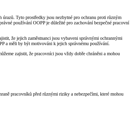
h úrazů. Tyto prostředky jsou nezbytné pro ochranu proti různým
 Správné používání OOPP je důležité pro zachování bezpečné pracovní
jistit, že jejich zaměstnanci jsou vybaveni správnými ochrannými
OPP a měli by být motivováni k jejich správnému používání.
 můžeme zajistit, že pracovníci jsou vždy dobře chráněni a mohou
hraně pracovníků před různými riziky a nebezpečími, které mohou