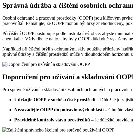
Správná údržba a čištění osobních ochran
Osobní ochranné a pracovní prostředky (OOPP) jsou klíčovým prvkem b
pracovníků. Pamatujte, že OOPP mohou být brzy znehodnoceny, pok
Při čištění OOPP postupujte podle instrukcí výrobce, abyste minimaliz
chemikálie. Vždy dbejte na to, aby byly OOPP důkladně vysušeny neb
Například při čištění brýlí s ochrannými skly použijte přiložený hadř
správné údržby a čištění prostředků může v dlouhodobém horizontu za
Doporučení pro užívání a skladování OOP
Pro správné užívání a skladování Osobních ochranných a pracovních p
Udržujte OOPP v suché a čisté prostředí
– Důležité je zajist
Nezavádějte OOPP do potravinových oblastí
– Chraňte vlast
Pravidelně kontroly stavu prostředků
– Je důležité pravidel