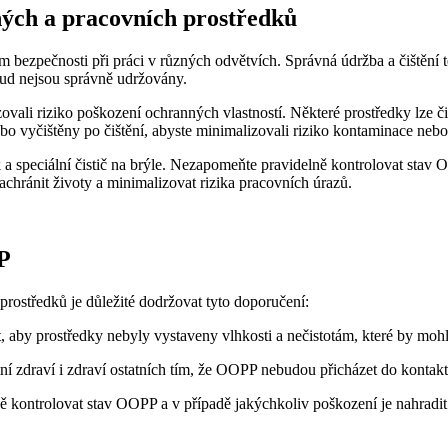
ných a pracovních prostředků
ezpečnosti při práci v různých odvětvích. Správná údržba a čištění tě
ud nejsou správně udržovány.
ovali riziko poškození ochranných vlastností. Některé prostředky lze č
o vyčištěny po čištění, abyste minimalizovali riziko kontaminace nebo
ík a speciální čistič na brýle. Nezapomeňte pravidelně kontrolovat sta
chránit životy a minimalizovat rizika pracovních úrazů.
P
rostředků je důležité dodržovat tyto doporučení:
it, aby prostředky nebyly vystaveny vlhkosti a nečistotám, které by mohly
ní zdraví i zdraví ostatních tím, že OOPP nebudou přicházet do kontakt
ně kontrolovat stav OOPP a v případě jakýchkoliv poškození je nahradit