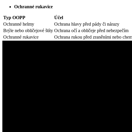
Ochranné rukavice
Typ OOPP
Účel
Ochranné helmy
Ochrana hlavy před pády či nárazy
Brýle nebo obličejové štíty
Ochrana očí a obličeje před nebezpečím
Ochranné rukavice
Ochrana rukou před zraněními nebo chem