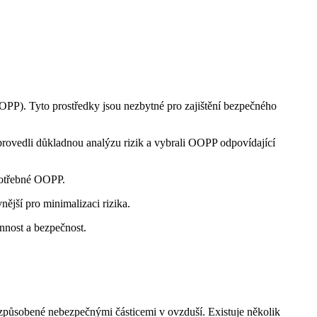
(OOPP). Tyto prostředky jsou nezbytné pro zajištění bezpečného
e provedli důkladnou analýzu rizik a vybrali OOPP odpovídající
potřebné OOPP.
ější pro minimalizaci rizika.
nnost a bezpečnost.
 způsobené nebezpečnými částicemi v ovzduší. Existuje několik