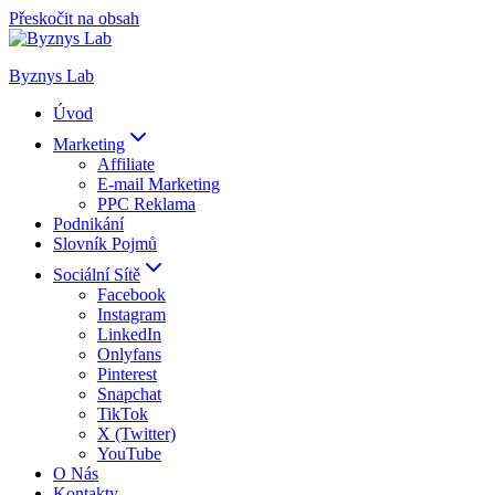
Přeskočit na obsah
Byznys Lab
Úvod
Marketing
Affiliate
E-mail Marketing
PPC Reklama
Podnikání
Slovník Pojmů
Sociální Sítě
Facebook
Instagram
LinkedIn
Onlyfans
Pinterest
Snapchat
TikTok
X (Twitter)
YouTube
O Nás
Kontakty