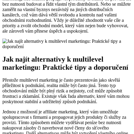
bez nutnosti budovat a řídit vlastní tým distribútorů. Nebo se můžete
zaměřit na vlastní byznys nezávislý na jiných distribučních
kanálech, což vám dává větší svobodu a kontrolu nad vašimi
obchodními rozhodnutími. Vždy je důležité zhodnotit vaše cíle a
priority a zvolit obchodní model, který vám nejen bude vyhovovat,
ale zároveň vám přinese úspěch a uspokojení.
Jak najít alternativy k multilevel
marketingu: Praktické tipy a doporučení
Přestože multilevel marketing je často prezentován jako skvělá
příležitost k podnikání, realita může být často jiná. Tento typ
obchodování může být plný rizik a nejistoty, což může způsobit
frustraci a zklamání. Existuje však řada alternativ, které vám mohou
poskytnout stabilní a udržitelný způsob podnikání.
Jednou z možností je affiliate marketing, který vám umožňuje
spolupracovat s firmami a propagovat jejich produkty či služby za
provizi. Tímto způsobem můžete vydělávat peníze bez nutnosti
nakupovat zásoby či naverbovat nové členy do síťového
marketingu. Další alternativou může být vytvoření vlastního online