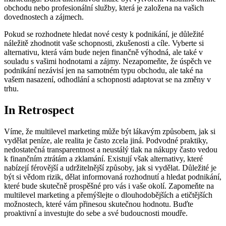
obchodu nebo profesionální služby, která je založena na vašich
dovednostech a zájmech.
Pokud se rozhodnete hledat nové cesty k podnikání, je důležité
náležitě zhodnotit vaše schopnosti, zkušenosti a cíle. Vyberte si
alternativu, která vám bude nejen finančně výhodná, ale také v
souladu s vašimi hodnotami a zájmy. Nezapomeňte, že úspěch ve
podnikání nezávisí jen na samotném typu obchodu, ale také na
vašem nasazení, odhodlání a schopnosti adaptovat se na změny v
trhu.
In Retrospect
Víme, že multilevel marketing může být lákavým způsobem, jak si
vydělat peníze, ale realita je často zcela jiná. Podvodné praktiky,
nedostatečná transparentnost a neustálý tlak na nákupy často vedou
k finančním ztrátám a zklamání. Existují však alternativy, které
nabízejí férovější a udržitelnější způsoby, jak si vydělat. Důležité je
být si vědom rizik, dělat informovaná rozhodnutí a hledat podnikání,
které bude skutečně prospěšné pro vás i vaše okolí. Zapomeňte na
multilevel marketing a přemýšlejte o dlouhodobějších a etičtějších
možnostech, které vám přinesou skutečnou hodnotu. Buďte
proaktivní a investujte do sebe a své budoucnosti moudře.