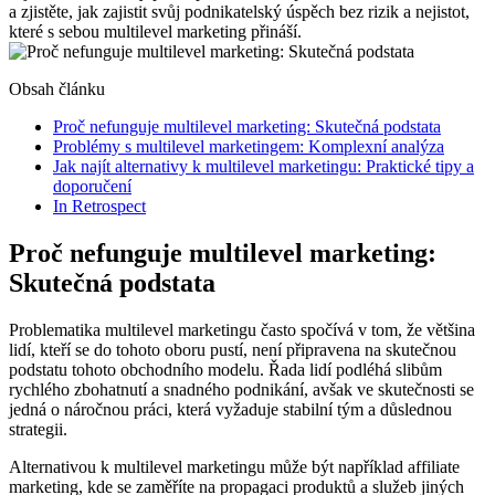
a zjistěte, jak zajistit svůj podnikatelský úspěch bez rizik a nejistot,
které s sebou multilevel marketing přináší.
Obsah článku
Proč nefunguje multilevel marketing: Skutečná podstata
Problémy s multilevel marketingem: Komplexní analýza
Jak najít alternativy k multilevel marketingu: Praktické tipy a
doporučení
In Retrospect
Proč nefunguje multilevel marketing:
Skutečná podstata
Problematika multilevel marketingu často spočívá v tom, že většina
lidí, kteří se do tohoto oboru pustí, není připravena na skutečnou
podstatu tohoto obchodního modelu. Řada lidí podléhá slibům
rychlého zbohatnutí a snadného podnikání, avšak ve skutečnosti se
jedná o náročnou práci, která vyžaduje stabilní tým a důslednou
strategii.
Alternativou k multilevel marketingu může být například affiliate
marketing, kde se zaměříte na propagaci produktů a služeb jiných