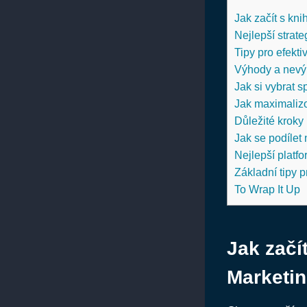
Jak začít s kn
Nejlepší strate
Tipy pro efekti
Výhody a nevýh
Jak si vybrat 
Jak maximalizov
Důležité kroky 
Jak se podílet
Nejlepší platf
Základní tipy pr
To Wrap It Up
Jak začí
Marketi