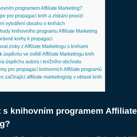
ihovním programem Affiliate Marketing?
gie pro propagaci knih a získání provizí
vní vytváření obsahu o knihách
ody knihovního programu Affiliate Marketing
správné knihy k propagaci
at zisky z Affiliate Marketingu s knihami
k úspěchu ve světě Affiliate Marketingu knih
 na úspěchu autora i knižního obchodu
ormy pro propagaci knihovních Affiliate programů
o začínající affiliate marketingisty v oblasti knih
t s knihovním programem Affiliate
ng?