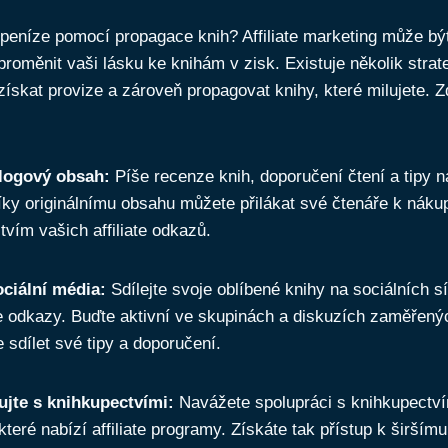
 peníze pomocí propagace knih? Affiliate marketing může b
roměnit vaši lásku ke knihám v zisk. Existuje několik strat
skat provize a zároveň propagovat knihy, které milujete. Zd
blogový obsah:
Píše recenze knih, doporučení čtení a tipy na
Díky originálnímu obsahu můžete přilákat své čtenáře k náku
tvím vašich affiliate odkazů.
ociální média:
Sdílejte svoje oblíbené knihy na sociálních sí
ate odkazy. Buďte aktivní ve skupinách a diskuzích zaměřenýc
 sdílet své tipy a doporučení.
jte s knihkupectvími:
Navážete spolupráci s knihkupectví
které nabízí affiliate programy. Získáte tak přístup k širším