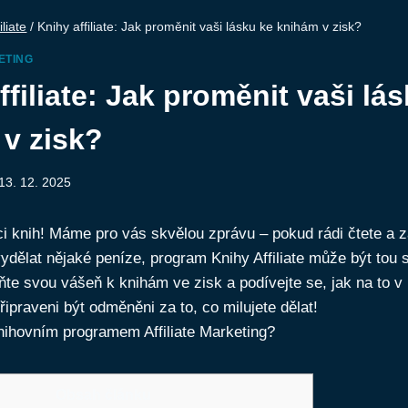
iliate
/
Knihy affiliate: Jak proměnit vaši lásku ke knihám v zisk?
ETING
ffiliate: Jak proměnit vaši lá
v zisk?
13. 12. 2025
íci knih! Máme pro vás skvělou zprávu – pokud rádi čtete a 
vydělat nějaké peníze, program Knihy Affiliate může být tou
ňte svou vášeň k knihám ve zisk a podívejte se, jak na to
řipraveni být odměněni za to, co milujete dělat!
Obsah článku