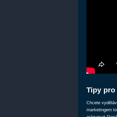
Tipy pro
Chcete vyděláva
marketingem to 
oslovovat čtená