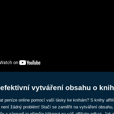
 efektivní vytváření obsahu o kni
t peníze online pomocí vaší lásky ke knihám? S knihy affili
není žádný problém! Stačí se zaměřit na vytváření obsahu,
ře a zároveň je přiměje kliknout na váš affiliate odkaz. Jak 