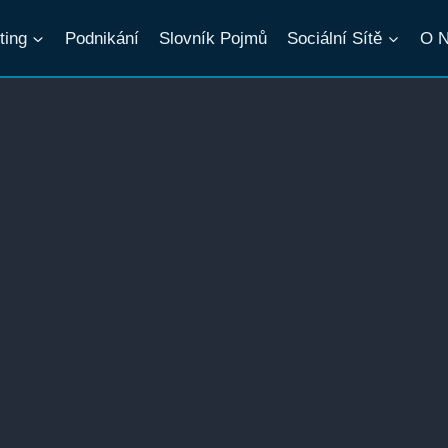
ting
Podnikání
Slovník Pojmů
Sociální Sítě
O 