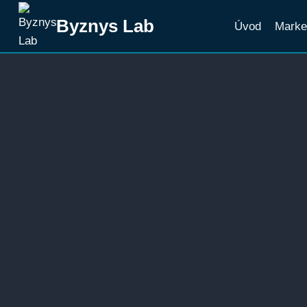
Přeskočit
Byznys Lab
Úvod
Marke
na
obsah