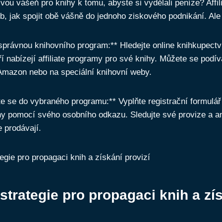
vou vášeň pro knihy k tomu, abyste si vydělali peníze? Affil
b, jak spojit obě vášně do jednoho ziskového podnikání. Ale
 správnou knihovního program:** Hledejte online knihkupectv
ří nabízejí affiliate programy pro své knihy. Můžete se podív
 Amazon nebo na speciální knihovní weby.
jte se do vybraného programu:** Vyplňte registrační formulá
y pomocí svého osobního odkazu. Sledujte své provize a an
e prodávají.
 strategie pro propagaci knih a zí