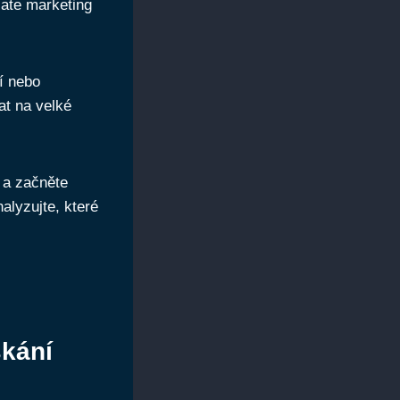
iate marketing
í nebo
at na velké
ř a začněte
alyzujte, které
skání