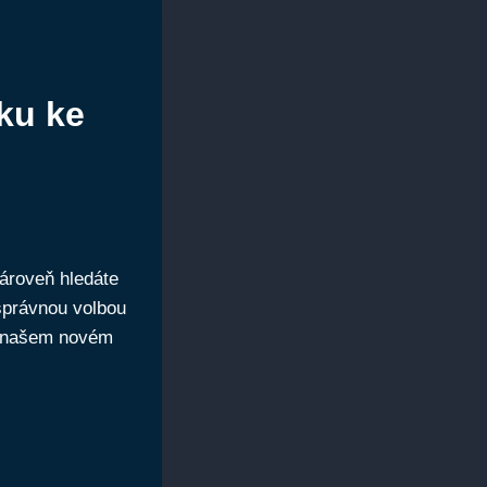
sku ke
zároveň hledáte
 správnou volbou
 v našem novém