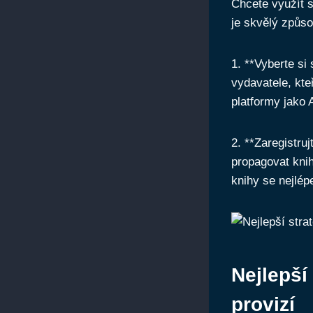
Chcete využít s
je skvělý způso
1. **Vyberte si
vydavatele, kte
platformy jako
2. **Zaregistru
propagovat knih
knihy se nejlép
Nejlepší
provizí