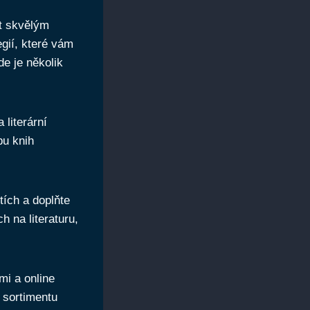
ýt skvělým
egií, které vám
e je několik
 literární
pu knih
tích a doplňte
h na literaturu,
mi a online
u sortimentu