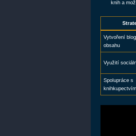
knih a mož
Strat
Vytvoření blo
obsahu
Využití sociál
Spolupráce s
knihkupectvím