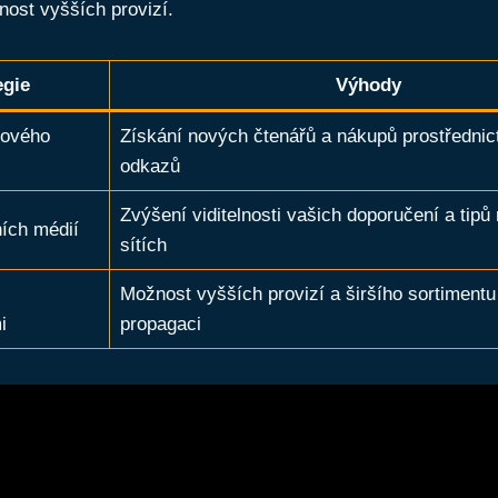
nost vyšších provizí.
egie
Výhody
gového
Získání nových čtenářů a nákupů prostřednictv
odkazů
Zvýšení viditelnosti vašich doporučení a tipů
ních médií
sítích
Možnost vyšších provizí a širšího sortimentu
i
propagaci