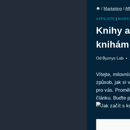
/
Marketing
/
Aff
AFFILIATE
|
MARK
Knihy a
knihám 
Od
Byznys Lab
Vítejte, milovn
způsob, jak si 
pro vás. Promě
článku. Buďte p