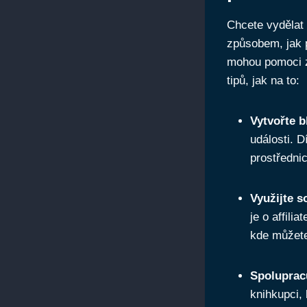
Chcete vydělat
způsobem, jak p
mohou pomoci zí
tipů, jak na to:
Vytvořte 
události. 
prostřednic
Využijte s
je o affili
kde můžete
Spolupracu
knihkupci, 