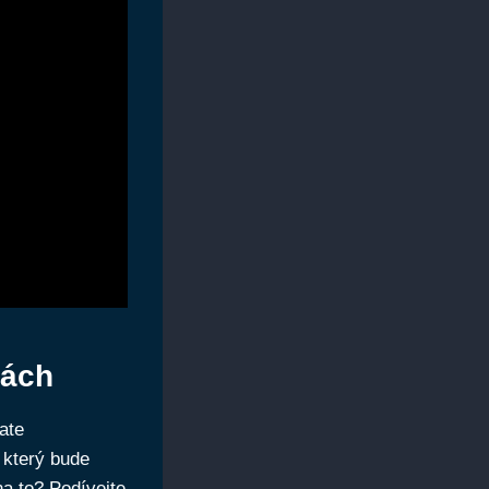
hách
ate
 který bude
na to? Podívejte