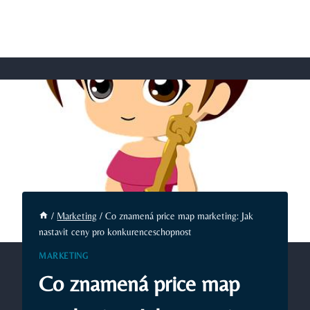
/
Marketing
/
Co znamená price map marketing: Jak
nastavit ceny pro konkurenceschopnost
MARKETING
Co znamená price map