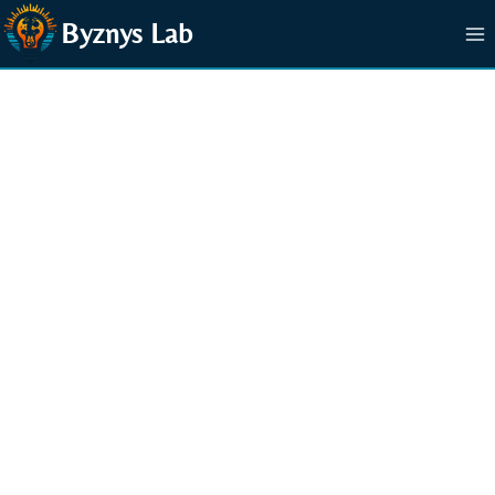
Přeskočit
Byznys Lab
na
obsah