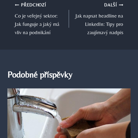
Navigace
PŘEDCHOZÍ
DALŠÍ
Co je veřejný sektor:
Jak napsat headline na
pro
Jak funguje a jaký má
LinkedIn: Tipy pro
příspěvek
vliv na podnikání
zaujímavý nadpis
Podobné příspěvky