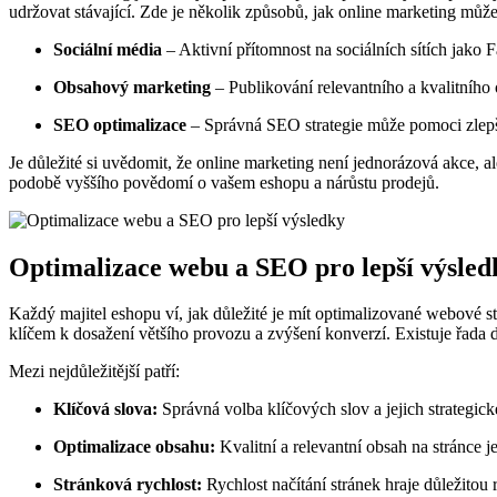
udržovat stávající. Zde je několik způsobů, jak online marketing mů
Sociální média
– Aktivní přítomnost na sociálních sítích jako 
Obsahový marketing
– Publikování relevantního a kvalitního 
SEO optimalizace
– Správná SEO strategie může pomoci zlepši
Je důležité si uvědomit, že online marketing není jednorázová akce, a
podobě vyššího povědomí o vašem eshopu a nárůstu prodejů.
Optimalizace webu a SEO pro lepší výsled
Každý majitel eshopu ví, jak důležité je mít optimalizované webové st
klíčem k dosažení většího provozu a zvýšení konverzí. Existuje řada d
Mezi nejdůležitější patří:
Klíčová slova:
Správná volba klíčových slov a jejich strategic
Optimalizace obsahu:
Kvalitní a relevantní obsah na stránce 
Stránková rychlost:
Rychlost načítání stránek hraje důležitou 