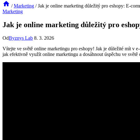
/
Marketing
/
Jak je online marketing důležitý pro eshopy: E-com
Marketing
Jak je online marketing důležitý pro esho
Od
Byznys Lab
8. 3. 2026
Vítejte ve světě online marketingu pro eshopy! Jak je důležité mít v e
jak efektivně využít online marketingu a dosáhnout úspěchu ve světě 