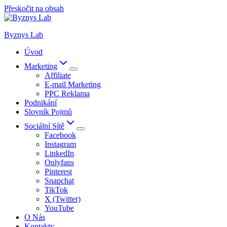
Přeskočit na obsah
Byznys Lab
Úvod
Marketing
Affiliate
E-mail Marketing
PPC Reklama
Podnikání
Slovník Pojmů
Sociální Sítě
Facebook
Instagram
LinkedIn
Onlyfans
Pinterest
Snapchat
TikTok
X (Twitter)
YouTube
O Nás
Kontakty