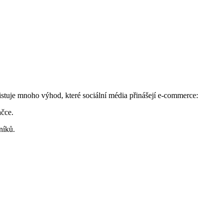
istuje mnoho výhod, které sociální média přinášejí e-commerce:
ačce.
níků.