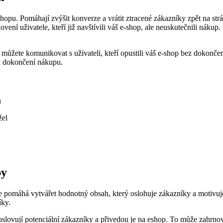
hopu. Pomáhají zvýšit konverze a vrátit ztracené zákazníky zpět na str
vení uživatele, kteří již navštívili váš e-shop, ale neuskutečnili nák
můžete komunikovat s uživateli, kteří opustili váš e-shop bez dokonč
k dokončení nákupu.
u
žel
py
e pomáhá vytvářet hodnotný obsah, který oslohuje zákazníky a motiv
íky.
slovují potenciální zákazníky a přivedou je na eshop. To může zahrnova