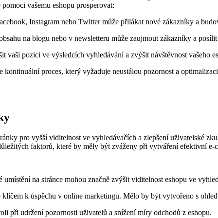
že pomoci vašemu eshopu prosperovat:
Facebook, Instagram nebo Twitter může přilákat nové zákazníky a budovat
obsahu na blogu nebo v newsletteru může zaujmout zákazníky a posílit 
t vaši pozici ve výsledcích vyhledávání a zvýšit návštěvnost vašeho e
le kontinuální proces, který vyžaduje neustálou pozornost a optimalizaci
ky
ránky pro vyšší viditelnost ve vyhledávačích a zlepšení uživatelské zku
ůležitých faktorů, které by měly být zváženy při vytváření efektivní e-
ké umístění na stránce mohou značně zvýšit viditelnost eshopu ve vyhle
je klíčem k úspěchu v online marketingu. Mělo by být vytvořeno s ohle
roli při udržení pozornosti uživatelů a snížení míry odchodů z eshopu.