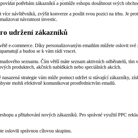
odpovídat potřebám zákazníků a pomůže eshopu dosáhnout svých obchod
e návštěvníků, zvýšit konverze a posílit svou pozici na trhu. Je prot
malizovat návratnost investic.
pro udržení zákazníků
větě e-commerce. Díky personalizovaným emailům můžete oslovit své z
apamatují a budou se k vám rádi vracet.
emailového seznamu. Čím větší máte seznam aktivních odběratelů, tím vě
vých produktech, akčních nabídkách nebo speciálních akcích.
asazená strategie vám může pomoci udržet si stávající zákazníky, získ
 abyste mohli efektivně komunikovat prostřednictvím emailů.
hopu a přitahování nových zákazníků. Pro správné využití PPC reklam je
te oslovili správnou cílovou skupinu.