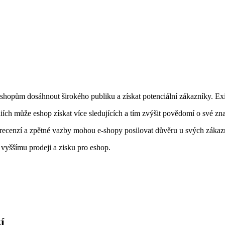
 eshopům dosáhnout širokého publiku a získat potenciální zákazníky. Ex
iích může eshop získat více sledujících a tím zvýšit povědomí o své zn
 recenzí a zpětné vazby mohou e-shopy posilovat důvěru u svých zákaz
k vyššímu prodeji a zisku pro eshop.
í