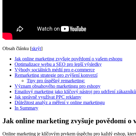
Obsah článku
[
skrýt
]
Jak online marketing zvyšuje povědomí o vašem eshopu
Optimalizace webu a SEO pro lepší výsledky
Výhody sociálních médií pro e-commerce
Remarketing strategie pro zvýšení konverzí
Tipy pro úspěšný remarketing:
Význam obsahového marketingu pro eshopy
Emailový marketing jako klíčový nástroj pro udržení zákazníků
Jak správně využívat PPC reklamy
Důležitost analýz a měření v online marketingu
In Summary
Jak online marketing zvyšuje povědomí o 
Online marketing je klíčovým prvkem úspěchu pro každý eshop, kter