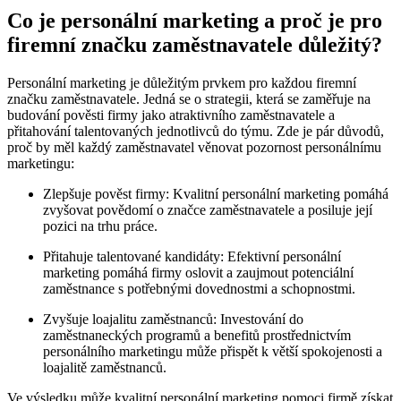
Co je personální marketing a proč je pro
firemní značku‍ zaměstnavatele důležitý?
Personální‌ marketing⁢ je ⁤důležitým prvkem‍ pro ⁣každou firemní
značku zaměstnavatele.⁤ Jedná se​ o strategii, která se zaměřuje‍ na
budování⁣ pověsti firmy jako atraktivního zaměstnavatele ​a
přitahování talentovaných jednotlivců do týmu. Zde je pár důvodů,
‌proč by měl každý zaměstnavatel věnovat pozornost personálnímu
marketingu:
Zlepšuje pověst ​firmy: Kvalitní personální marketing pomáhá
zvyšovat povědomí o⁤ značce⁤ zaměstnavatele a posiluje její
pozici na trhu práce.
Přitahuje⁤ talentované kandidáty: Efektivní personální
marketing ‍pomáhá ‍firmy oslovit a ⁣zaujmout ⁤potenciální⁤
zaměstnance s potřebnými dovednostmi a schopnostmi.
Zvyšuje loajalitu zaměstnanců: Investování do
zaměstnaneckých⁢ programů a benefitů prostřednictvím‍
personálního marketingu ⁤může přispět k ⁤větší spokojenosti ⁢a
loajalitě zaměstnanců.
Ve výsledku může​ kvalitní personální marketing​ pomoci ⁣firmě získat