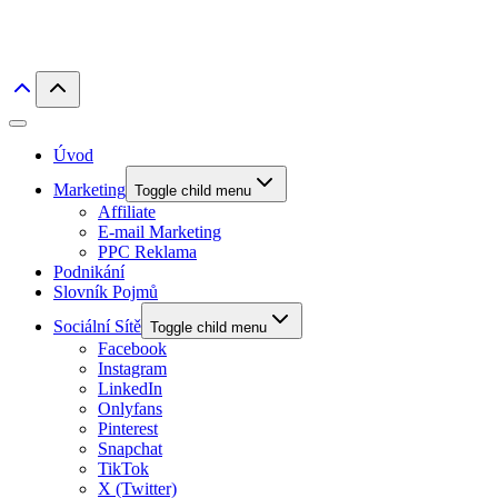
Úvod
Marketing
Toggle child menu
Affiliate
E-mail Marketing
PPC Reklama
Podnikání
Slovník Pojmů
Sociální Sítě
Toggle child menu
Facebook
Instagram
LinkedIn
Onlyfans
Pinterest
Snapchat
TikTok
X (Twitter)