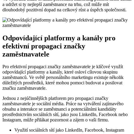
a udržet si ty nejlepší zaměstnance na trhu, což může mít
⁤dlouhodobý pozitivní dopad na celkový růst a úspěch společnosti.
Odpovídající platformy a kanály pro
efektivní propagaci značky
zaměstnavatele
Pro efektivní propagaci značky zaměstnavatele je klíčové využít
odpovídající platformy a⁤ kanály, které osloví cílovou skupinu
zaměstnanců.⁢ Ve světě personálního‍ marketingu existuje​ několik
důležitých ‌prostředků, které‌ mohou pomoci ‍budovat ⁣a posilovat
značku ‌zaměstnavatele.
Jednou z nejúčinnějších platforem ​pro propagaci značky
zaměstnavatele⁣ je sociální média. Práce ‍na vytváření⁣ zajímavého
obsahu a interakce se zaměstnanci a potenciálními‍ kandidáty
prostřednictvím ⁤sociálních sítí, jako⁢ jsou LinkedIn, Facebook nebo
Instagram,⁢ může přilákat pozornost a zájem o vaši ‍firmu.
Využití sociálních⁤ sítí jako LinkedIn, Facebook, Instagram