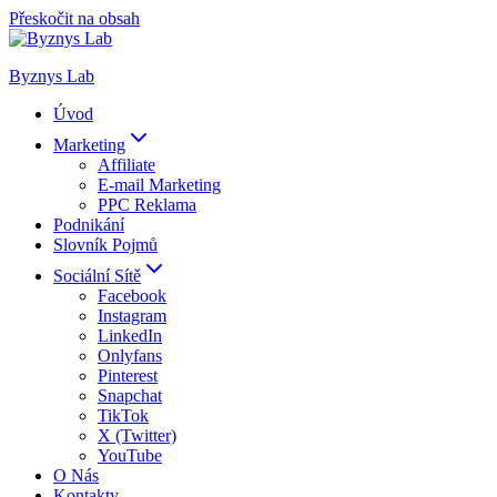
Přeskočit na obsah
Byznys Lab
Úvod
Marketing
Affiliate
E-mail Marketing
PPC Reklama
Podnikání
Slovník Pojmů
Sociální Sítě
Facebook
Instagram
LinkedIn
Onlyfans
Pinterest
Snapchat
TikTok
X (Twitter)
YouTube
O Nás
Kontakty