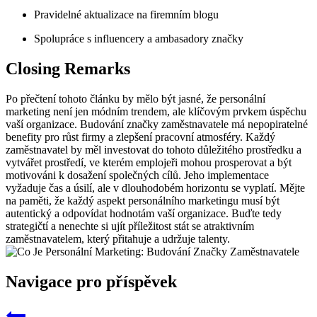
Pravidelné aktualizace na ‍firemním blogu
Spolupráce⁣ s influencery a ambasadory⁢ značky
Closing Remarks
Po přečtení ​tohoto článku by mělo být jasné, že personální
marketing není ​jen módním trendem, ale klíčovým prvkem úspěchu
vaší organizace.⁢ Budování značky zaměstnavatele má nepopiratelné
benefity pro​ růst firmy a zlepšení pracovní atmosféry. Každý
zaměstnavatel by měl investovat do tohoto důležitého prostředku a‍
vytvářet prostředí, ve kterém emplojeři mohou prosperovat ⁣a ⁣být
motivováni k dosažení ⁤společných cílů. Jeho implementace
vyžaduje čas a úsilí, ‌ale v dlouhodobém horizontu se⁤ vyplatí. ⁢Mějte⁢
na paměti, že každý aspekt personálního⁤ marketingu musí⁣ být
autentický a ⁤odpovídat hodnotám vaší organizace. Buďte⁤ tedy
strategičtí a nenechte ​si ujít příležitost stát​ se atraktivním‌
zaměstnavatelem, který přitahuje a udržuje‍ talenty.
Navigace pro příspěvek