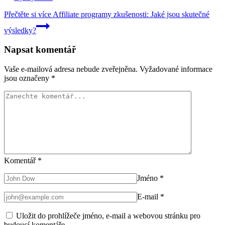
Přečtěte si více
Affiliate programy zkušenosti: Jaké jsou skutečné
výsledky?
Napsat komentář
Vaše e-mailová adresa nebude zveřejněna.
Vyžadované informace
jsou označeny
*
Komentář
*
Jméno
*
E-mail
*
Uložit do prohlížeče jméno, e-mail a webovou stránku pro
budoucí komentáře.