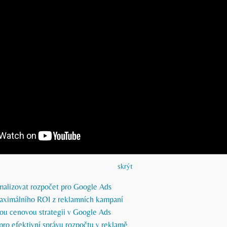
Obsah článku
[
skrýt
]
imalizovat rozpočet pro Google Ads
aximálního ROI z reklamních kampaní
ou cenovou strategii v Google Ads
 pro efektivní správu rozpočtu v reklamě