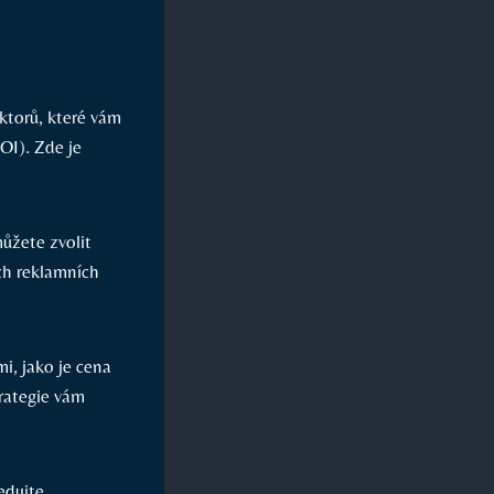
aktorů, které vám
OI). Zde je
můžete zvolit
ch reklamních
i, jako je cena
trategie vám
ledujte