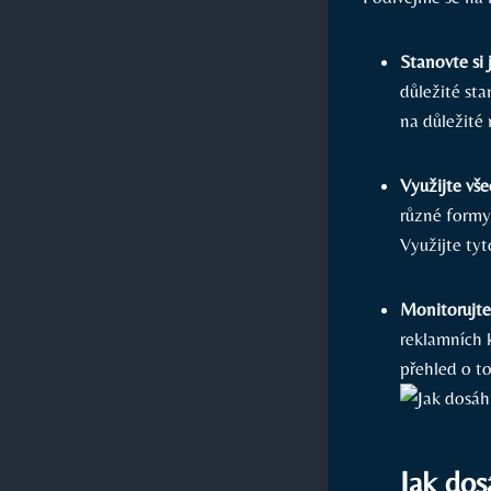
Stanovte si 
důležité sta
na důležité 
Využijte vš
různé formy 
Využijte tyt
Monitorujte
reklamních 
přehled o to
Jak do