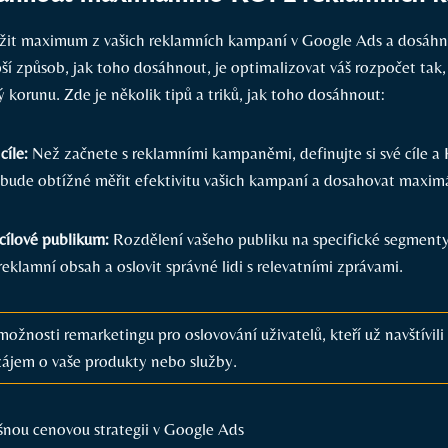
žit maximum z vašich reklamních kampaní v Google Ads a dosáhn
ší způsob, jak toho dosáhnout, je optimalizovat váš rozpočet tak,
ý korunu. Zde je několik tipů a triků, jak toho dosáhnout:
cíle:
Než začnete s reklamními kampaněmi, definujte si své cíle a 
 bude obtížné měřit efektivitu vašich kampaní a dosahovat maxim
cílové publikum:
Rozdělení vašeho publiku na specifické segmen
 reklamní obsah a oslovit správné lidi s relevatními zprávami.
možnosti remarketingu pro oslovování uživatelů, kteří už navštívili
 zájem o vaše produkty nebo služby.