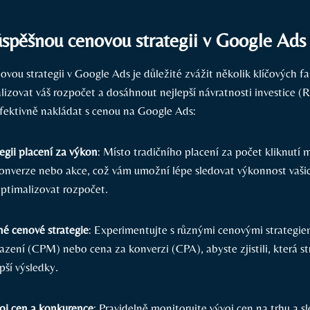
spěšnou cenovou strategii v Google Ads
vou strategii v Google Ads je důležité zvážit několik klíčových f
zovat váš rozpočet a dosáhnout nejlepší návratnosti investice (R
 efektivně nakládat s cenou na Google Ads:
egii placení za výkon
: Místo tradičního placení za počet kliknutí 
konverze nebo akce, což vám umožní lépe sledovat výkonnost vaši
ptimalizovat rozpočet.
né cenové strategie
: Experimentujte s různými cenovými strategiem
razení (CPM) nebo cena za konverzi (CPA), abyste zjistili, která s
epší výsledky.
voj cen a konkurence
: Pravidelně monitorujte vývoj cen na trhu a s