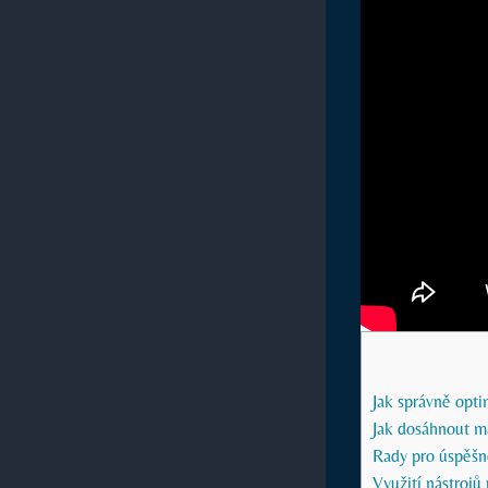
Jak správně opt
Jak dosáhnout m
Rady pro úspěšn
Využití nástrojů