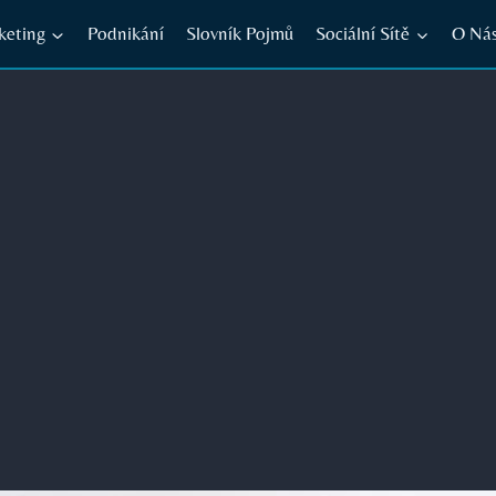
keting
Podnikání
Slovník Pojmů
Sociální Sítě
O Ná