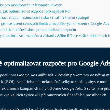
ky pro monitorování návratnosti investic
 Jak optimalizovat rozpočet pro nejlepší ROI
izaci ztrát a maximalizaci zisku ve vaší reklamní strategii
y pro nastavení cenových limitů a rozpočtových omezení v Google Ads
 efektivní klíčová slova pro optimalizaci rozpočtu
py k optimalizaci rozpočtu a získání vyššího ROI ve vašich reklamních
ě optimalizovat rozpočet pro Google Ad
zpočtu pro Google Ads může být klíčovým prvkem pro dosažení m
stic (ROI). Není třeba mít nekonečně velký rozpočet, abyste mohl
 reklamních kampaních na platformě Google Ads. S správným příst
 vynikajících výsledků i při omezených finančních prostředcích.
několik klíčových kroků, jak efektivně optimalizovat rozpočet pro