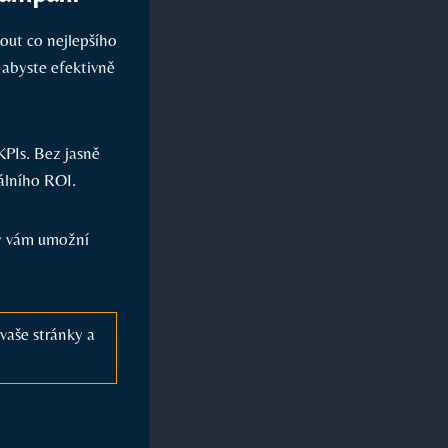
out co nejlepšího
 abyste efektivně
KPIs. Bez jasně
álního ROI.
ty vám umožní
 vaše stránky a