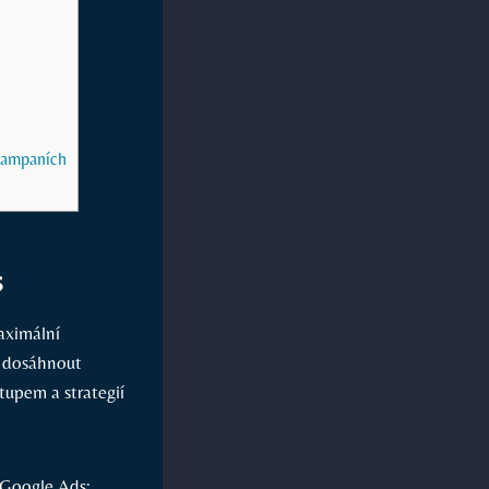
 kampaních
s
aximální
i dosáhnout
upem a strategií
 Google Ads: