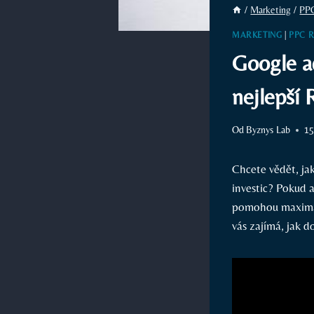
/
Marketing
/
PP
MARKETING
|
PPC 
Google ad
nejlepší 
Od
Byznys Lab
15
Chcete vědět, ja
investic? Pokud 
pomohou maximal
vás zajímá, jak d