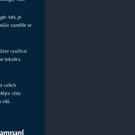
le Ads, je
omůže zaměřit se
ete využívat
o lokalita.
t vašich
Mějte vždy
 cílů.
kampaní