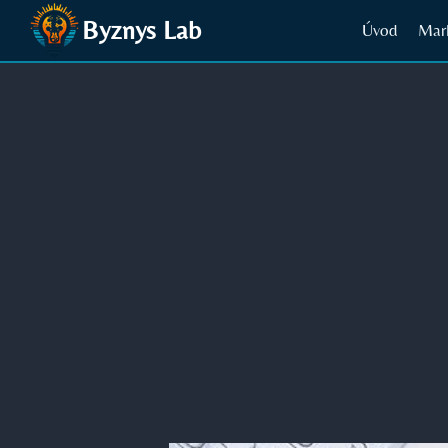
Přeskočit
Byznys Lab
Úvod
Mar
na
obsah