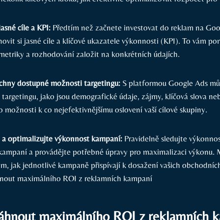
jasné cíle a KPI:
Předtím než začnete investovat do reklam na Goog
novit si jasné cíle a klíčové ukazatele výkonnosti (KPI). To vám p
metriky a rozhodování založit na konkrétních údajích.
echny dostupné možnosti targetingu:
S platformou Google Ads můž
targetingu, jako jsou demografické údaje, zájmy, klíčová slova neb
o možnosti k co nejefektivnějšímu oslovení vaší cílové skupiny.
 a optimalizujte výkonnost kampaní:
Pravidelně sledujte výkonnos
kampaní a provádějte potřebné úpravy pro maximalizaci výkonu. 
m, jak jednotlivé kampaně přispívají k dosažení vašich obchodních
sáhnout maximálního ROI z reklamních 