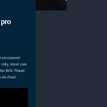
 pro
í návratnosti
 triky, které vám
ího ROI. Pokud
e do čtení.