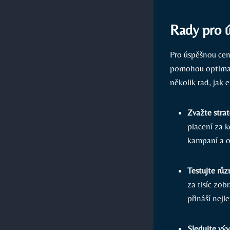
Rady pro ú
Pro úspěšnou ceno
pomohou optimali
několik rad, jak
Zvažte strat
placení za 
kampaní a o
Testujte růz
za tisíc zob
přináší nejl
Sledujte vý