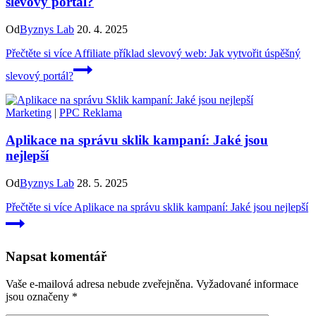
slevový portál?
Od
Byznys Lab
20. 4. 2025
Přečtěte si více
Affiliate příklad slevový web: Jak vytvořit úspěšný
slevový portál?
Marketing
|
PPC Reklama
Aplikace na správu sklik kampaní: Jaké jsou
nejlepší
Od
Byznys Lab
28. 5. 2025
Přečtěte si více
Aplikace na správu sklik kampaní: Jaké jsou nejlepší
Napsat komentář
Vaše e-mailová adresa nebude zveřejněna.
Vyžadované informace
jsou označeny
*