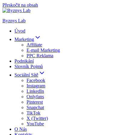
Přeskočit na obsah
Byznys Lab
Úvod
Marketing
Affiliate
E-mail Marketing
PPC Reklama
Podnikání
Slovník Pojmů
Sociální Sítě
Facebook
Instagram
LinkedIn
Onlyfans
Pinterest
Snapchat
TikTok
X (Twitter)
YouTube
O Nás
Kontakty