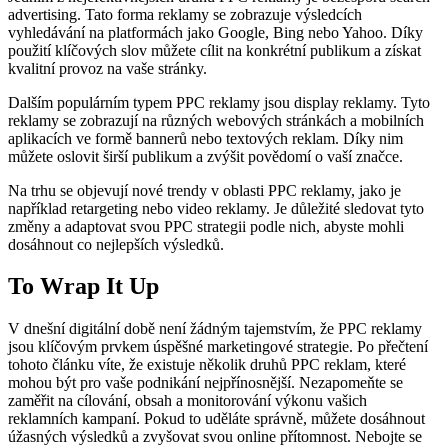
advertising. Tato forma reklamy se zobrazuje výsledcích
vyhledávání na platformách jako Google, Bing nebo Yahoo. Díky
použití klíčových slov můžete cílit na konkrétní publikum a získat
kvalitní provoz na vaše stránky.
Dalším populárním typem PPC reklamy jsou display reklamy. Tyto
reklamy se zobrazují na různých webových stránkách a mobilních
aplikacích ve formě bannerů nebo textových reklam. Díky nim
můžete oslovit širší publikum a zvýšit povědomí o vaší značce.
Na trhu se objevují nové trendy v oblasti PPC reklamy, jako je
například retargeting nebo video reklamy. Je důležité sledovat tyto
změny a adaptovat svou PPC strategii podle nich, abyste mohli
dosáhnout co nejlepších výsledků.
To Wrap It Up
V dnešní digitální době není žádným tajemstvím, že PPC reklamy
jsou klíčovým prvkem úspěšné marketingové strategie. Po přečtení
tohoto článku víte, že existuje několik druhů PPC reklam, které
mohou být pro vaše podnikání nejpřínosnější. Nezapomeňte se
zaměřit na cílování, obsah a monitorování výkonu vašich
reklamních kampaní. Pokud to uděláte správně, můžete dosáhnout
úžasných výsledků a zvyšovat svou online přítomnost. Nebojte se