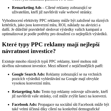
Remarketing Ads
– Cílené reklamy zobrazující se
uživatelům, kteří již navštívili vaše webové stránky.
Vyhodnocení efektivity PPC reklamy může být založené na různých
kritériích, jako jsou konverzní míra, ROI, náklady na akvizici a
další. Je důležité pravidelně sledovat výsledky vašich kampaní a
optimalizovat je podle potřeby pro dosažení co nejlepších výsledků.
Které typy PPC reklamy mají nejlepší
návratnost investice?
Existuje mnoho různých typů PPC reklamy, které mohou mít
skvělou návratnost investice. Mezi některé z nejúčinnějších patří:
Google Search Ads:
Reklamy zobrazující se na vrchních
pozicích výsledků vyhledávání na Google mají obvykle
vysokou konverzní míru.
Retargeting Ads:
Tento typ reklamy oslovuje uživatele, kteří
již navštívili vaše stránky, což může zvýšit šanci na konverzi.
Facebook Ads:
Propagace na sociální síti Facebook může být
také velmi účinná díky cílení na konkrétní demografické