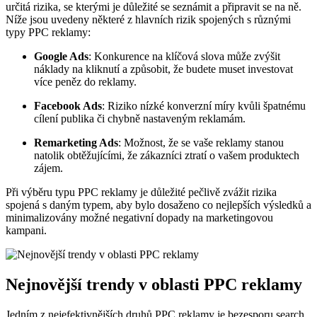
určitá rizika, se kterými je důležité se seznámit a připravit se na ně.
Níže jsou uvedeny některé z hlavních rizik spojených s různými
typy PPC reklamy:
Google Ads
: Konkurence na klíčová slova může zvýšit
náklady na kliknutí a způsobit, že budete muset investovat
více peněz do reklamy.
Facebook Ads
: Riziko nízké konverzní míry kvůli špatnému
cílení publika či chybně nastaveným reklamám.
Remarketing Ads
: Možnost, že se vaše reklamy stanou
natolik obtěžujícími, že zákazníci ztratí o vašem produktech
zájem.
Při výběru typu PPC reklamy je důležité pečlivě zvážit rizika
spojená s daným typem, aby bylo dosaženo co nejlepších výsledků a
minimalizovány možné negativní dopady na marketingovou
kampani.
Nejnovější trendy v oblasti PPC reklamy
Jedním z nejefektivnějších druhů PPC reklamy je bezesporu search