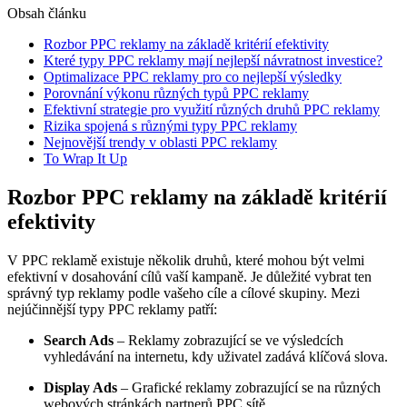
Obsah článku
Rozbor PPC reklamy na základě kritérií efektivity
Které typy PPC reklamy mají nejlepší návratnost investice?
Optimalizace PPC reklamy pro co nejlepší výsledky
Porovnání výkonu různých typů PPC reklamy
Efektivní strategie pro využití různých druhů PPC reklamy
Rizika spojená s různými typy PPC reklamy
Nejnovější trendy v oblasti PPC reklamy
To Wrap It Up
Rozbor PPC reklamy na základě kritérií
efektivity
V PPC reklamě existuje několik druhů, které mohou být velmi
efektivní v dosahování cílů vaší kampaně. Je důležité vybrat ten
správný typ reklamy podle vašeho cíle a cílové skupiny. Mezi
nejúčinnější typy PPC reklamy patří:
Search Ads
– Reklamy zobrazující se ve výsledcích
vyhledávání na internetu, kdy uživatel zadává klíčová slova.
Display Ads
– Grafické reklamy zobrazující se na různých
webových stránkách partnerů PPC sítě.