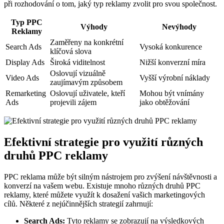
při rozhodování o tom, jaký typ reklamy zvolit pro svou společnost.
Typ PPC
Výhody
Nevýhody
Reklamy
Zaměřeny na konkrétní
Search Ads
Vysoká konkurence
klíčová slova
Display Ads
Široká viditelnost
Nižší konverzní míra
Oslovují vizuálně
Video Ads
Vyšší výrobní náklady
zaujímavým způsobem
Remarketing
Oslovují uživatele, kteří
Mohou být vnímány
Ads
projevili zájem
jako obtěžování
Efektivní strategie pro využití různých
druhů PPC reklamy
PPC reklama může být silným nástrojem pro zvýšení návštěvnosti a
konverzí na vašem webu. Existuje mnoho různých druhů PPC
reklamy, které můžete využít k dosažení vašich marketingových
cílů. Některé z nejúčinnějších strategií zahrnují:
Search Ads:
Tyto reklamy se zobrazují na výsledkových