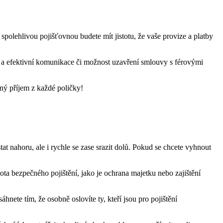
S spolehlivou pojišťovnou budete mít jistotu, že vaše provize a platby
lá a efektivní komunikace či možnost uzavření smlouvy s férovými
čný příjem z každé poličky!
at nahoru, ale i rychle se zase srazit dolů. Pokud se chcete vyhnout
vota bezpečného pojištění, jako je ochrana majetku nebo zajištění
hnete tím, že osobně oslovíte ty, kteří jsou pro pojištění