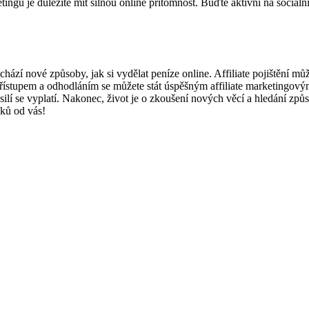
ingu je důležité mít silnou online přítomnost. Buďte aktivní na sociální
achází nové způsoby, jak si vydělat peníze online. Affiliate pojištění m
tupem a odhodláním se můžete stát úspěšným affiliate marketingovým pa
úsilí se vyplatí. Nakonec, život je o zkoušení nových věcí a hledání způs
oků od vás!