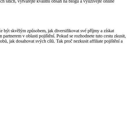
ch sítích, vytvářejte kvalitní obsah na blogu a využívejte online
ůže být skvělým způsobem, jak diversifikovat své příjmy a získat
rtnerem v oblasti pojištění. Pokud se rozhodnete tuto cestu zkusit,
obů, jak dosahovat svých cílů. Tak proč nezkusit affiliate pojištění a