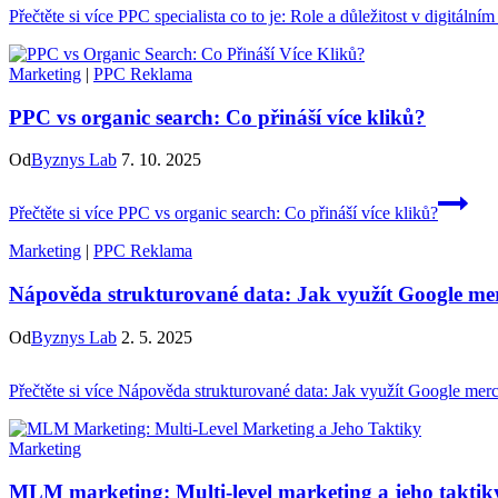
Přečtěte si více
PPC specialista co to je: Role a důležitost v digitální
Marketing
|
PPC Reklama
PPC vs organic search: Co přináší více kliků?
Od
Byznys Lab
7. 10. 2025
Přečtěte si více
PPC vs organic search: Co přináší více kliků?
Marketing
|
PPC Reklama
Nápověda strukturované data: Jak využít Google me
Od
Byznys Lab
2. 5. 2025
Přečtěte si více
Nápověda strukturované data: Jak využít Google mer
Marketing
MLM marketing: Multi-level marketing a jeho taktik