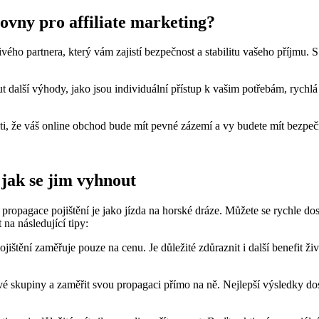
šťovny pro affiliate marketing?
livého partnera, který vám zajistí bezpečnost a stabilitu vašeho příjmu. 
t další výhody, jako jsou individuální přístup k vašim potřebám, rych
jisti, že váš online obchod bude mít pevné zázemí a vy budete mít bezpe
 jak se jim vyhnout
ropagace pojištění je jako jízda na horské dráze. Můžete se rychle dost
 na následující tipy:
jištění zaměřuje pouze na cenu. Je důležité zdůraznit i další benefit ži
vé skupiny a zaměřit svou propagaci přímo na ně. Nejlepší výsledky dosá