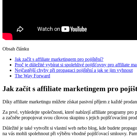
Obsah článku
Jak začít s affiliate marketingem pro pojištění?
Proč je důležité vybírat si spolehlivé pojišťovny pro affiliate m
Nejčastější chyby při propagaci pojištění a jak se jim vyhnout
The Way Forward
Jak začít s affiliate marketingem pro pojiš
Díky affiliate marketingu můžete získat pasivní příjem z každé prodané
Za prvé, vyhledejte společnosti, které nabízejí affiliate programy pro po
a začněte propojovat svou cílovou skupinu s jejich pojišťovacími pro
Důležité je také vytvořit si vlastní web nebo blog, kde budete propag
na vás mohli spolehnout při výběru vhodné pojišťovací smlouvy. Pamat