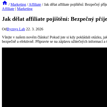
/
Marketing
/
Affiliate
/
Jak dělat affiliate pojištění: Bezpečný př
Affiliate
|
Marketing
Jak dělat affiliate pojištění: Bezpečný pří
Od
Byznys Lab
22. 3. 2026
Vítejte v našem novém článku! Pokud jste si kdy pokládali otázku, jak 
bezpečně a efektivně. Připravte se na záplavu užitečných informací a