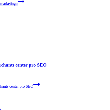
m marketingu
rchants center pro SEO
chants center pro SEO
y