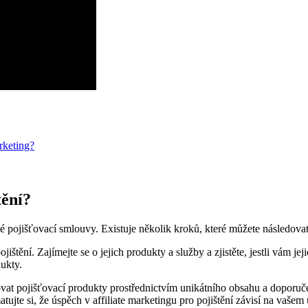
arketing?
tění?
 pojišťovací smlouvy. Existuje několik kroků, které můžete následovat, 
jištění. Zajímejte se o jejich produkty a služby a zjistěte, jestli vám je
dukty.
ovat pojišťovací produkty prostřednictvím unikátního obsahu a doporuče
ujte si, že úspěch v affiliate marketingu pro pojištění závisí na vaše