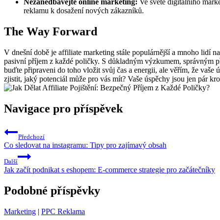
Nezanedbávejte online marketing:
Ve světě digitálního market
reklamu k dosažení nových zákazníků.
The Way Forward
V dnešní době je affiliate marketing stále populárnější a mnoho lidí n
pasivní příjem z každé poličky. S důkladným výzkumem, správným přís
buďte připraveni do toho vložit svůj čas a energii, ale věřím, že vaše 
zjistit, jaký potenciál může pro vás mít? Vaše úspěchy jsou jen pár kr
Navigace pro příspěvek
Předchozí
Co sledovat na instagramu: Tipy pro zajímavý obsah
Další
Jak začít podnikat s eshopem: E-commerce strategie pro začátečníky
Podobné příspěvky
Marketing
|
PPC Reklama