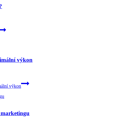
?
imální výkon
mální výkon
ím marketingu