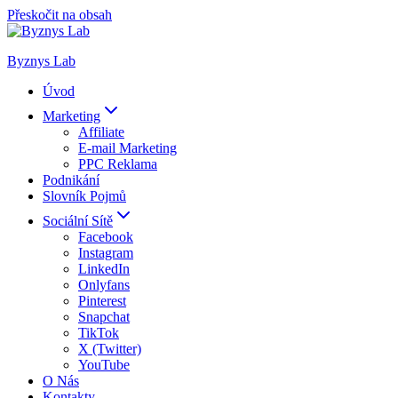
Přeskočit na obsah
Byznys Lab
Úvod
Marketing
Affiliate
E-mail Marketing
PPC Reklama
Podnikání
Slovník Pojmů
Sociální Sítě
Facebook
Instagram
LinkedIn
Onlyfans
Pinterest
Snapchat
TikTok
X (Twitter)
YouTube
O Nás
Kontakty